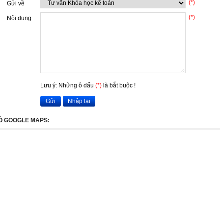
(*)
Gửi về
(*)
Nội dung
Lưu ý: Những ô dấu
(*)
là bắt buộc !
Gửi
Nhập lại
Ồ GOOGLE MAPS: