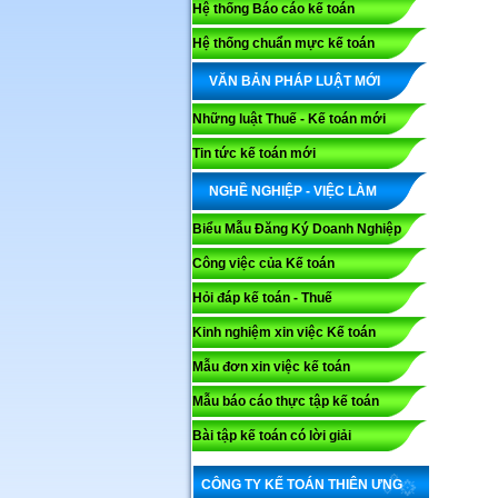
Hệ thống Báo cáo kế toán
Hệ thống chuẩn mực kế toán
VĂN BẢN PHÁP LUẬT MỚI
Những luật Thuế - Kế toán mới
Tin tức kế toán mới
NGHỀ NGHIỆP - VIỆC LÀM
Biểu Mẫu Đăng Ký Doanh Nghiệp
Công việc của Kế toán
Hỏi đáp kế toán - Thuế
Kinh nghiệm xin việc Kế toán
Mẫu đơn xin việc kế toán
Mẫu báo cáo thực tập kế toán
Bài tập kế toán có lời giải
CÔNG TY KẾ TOÁN THIÊN ƯNG