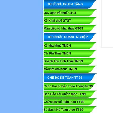
THUẾ GIÁ TRỊ GIA TĂNG
Quy định về thuế GTGT
Kê Khai thuế GTGT
Mẫu biểu tờ khai thuế GTGT
THU NHẬP DOANH NGHIỆP
Kê khai thuế TNDN
Chi Phí Thuế TNDN
Doanh Thu Tính Thuế TNDN
Mẫu tờ khai thuế TNDN
CHẾ ĐỘ KẾ TOÁN TT 99
Cách Hạch Toán Theo Thông tư 99
Báo Cáo Tài Chính theo TT 99
Chứng từ kế toán theo TT 99
Sổ Sách Kế Toán theo TT 99