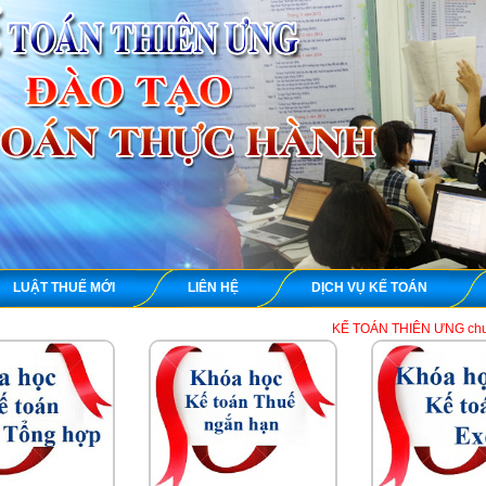
LUẬT THUẾ MỚI
LIÊN HỆ
DỊCH VỤ KẾ TOÁN
KẾ TOÁN THIÊN ƯNG chuyên dạy học th