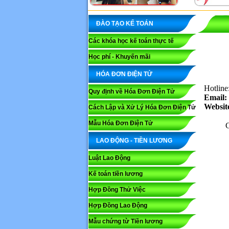
ĐÀO TẠO KẾ TOÁN
Các khóa học kế toán thực tế
Học phí - Khuyến mãi
HÓA ĐƠN ĐIỆN TỬ
Hotline
Quy định về Hóa Đơn Điện Tử
Email:
Websit
Cách Lập và Xử Lý Hóa Đơn Điện Tử
Mẫu Hóa Đơn Điện Tử
C
LAO ĐỘNG - TIỀN LƯƠNG
Luật Lao Động
Kế toán tiền lương
Hợp Đồng Thử Việc
Hợp Đồng Lao Động
Mẫu chứng từ Tiền lương