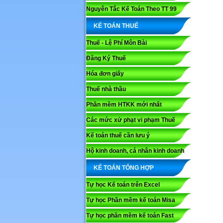
Nguyên Tắc Kế Toán Theo TT 99
KẾ TOÁN THUẾ
Thuế - Lệ Phí Môn Bài
Đăng Ký Thuế
Hóa đơn giấy
Thuế nhà thầu
Phần mềm HTKK mới nhất
Các mức xử phạt vi phạm Thuế
Kế toán thuế cần lưu ý
Hộ kinh doanh, cá nhân kinh doanh
KẾ TOÁN TỔNG HỢP
Tự học Kế toán trên Excel
Tự học Phần mềm kế toán Misa
Tự học phần mềm kế toán Fast