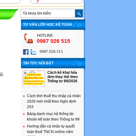
TƯ VẤN LỚP HỌC KẾ TOÁN
HOTLINE:
0987 026 515
0987.026.515
TIN TỨC NỔI BẬT
Cách kê khai hóa
ố:
đơn thay thế theo
Thông tư 89/2026
Cách tính thuế thu nhập cá nhân
2026 mới nhất theo Nghị định
253
Bảng danh mục hệ thống tài
khoản kế toán theo Thông tư 99
Hướng dẫn cá nhân tự quyết
toán thuế TNCN online năm