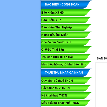
BẢO HIỂM - CÔNG ĐOÀN
Bảo Hiểm Xã Hội
Bảo Hiểm Y Tế
Bảo Hiểm Thất Nghiệp
Kinh Phí Công Đoàn
Chế độ ốm đau BHXH
Chế Độ Thai Sản
Trợ Cấp Hưu Trí Xã Hội
BẢN Đ
Mẫu biểu hồ sơ, tờ khai bảo hiểm
THUẾ THU NHẬP CÁ NHÂN
Quy định về thuế TNCN
Cách tính thuế TNCN
Kê khai thuế TNCN
Mẫu biểu tờ khai thuế TNCN