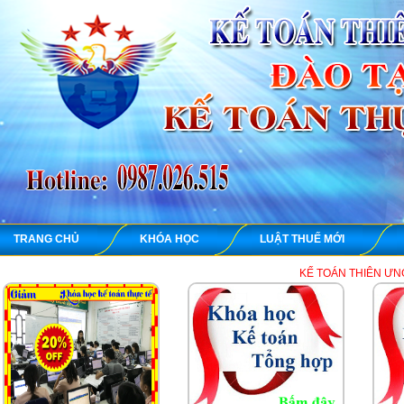
TRANG CHỦ
KHÓA HỌC
LUẬT THUẾ MỚI
KẾ TOÁN THIÊN ƯNG chuyên dạy học