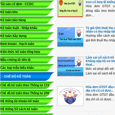
treo có hợp lệ khôn
Tài sản cố định - CCDC
Hóa đơn GTGT c
đóng dấu treo khô
Kế toán kho
đơn ...
Kế toán bán hàng
Kế toán Xuất - Nhập khẩu
Tỷ giá tính thuế thu
nhân có thu nhập bằ
Hướng dẫn cách xác
Kế toán Xây dựng
giá tính thuế thu nhập
Định khoản - Hạch toán
Kiến thức kế toán tổng hợp
Làm sai sổ sách kế
Mẫu chứng từ tiền tệ
Không nộp hồ sơ kh
thuế...
Các loại mẫu biểu khác
Mức xử phạt đối với 
Làm sai sổ sách kế to
CHẾ ĐỘ KẾ TOÁN
Chế độ kế toán theo Thông tư 133
Hóa đơn GTGT đầu v
địa chỉ cũ có đượ...
Chế độ kế toán theo Thông tư 200
Hóa đơn GTGT đầu 
địa chỉ cũ có được...
Hệ thống tài khoản kế toán
Hệ thống Sổ sách kế toán