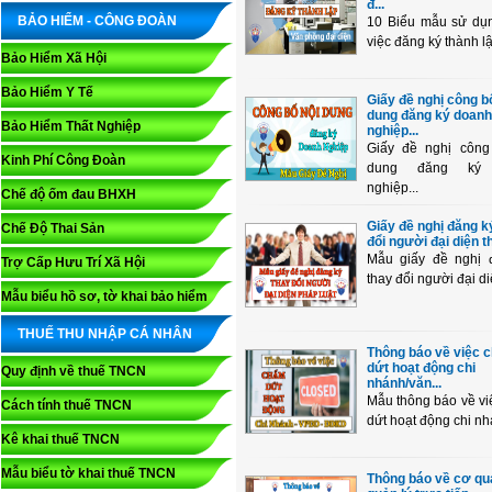
đ...
BẢO HIỂM - CÔNG ĐOÀN
10 Biểu mẫu sử dụn
việc đăng ký thành lậ
Bảo Hiểm Xã Hội
Bảo Hiểm Y Tế
Giấy đề nghị công b
dung đăng ký doanh
Bảo Hiểm Thất Nghiệp
nghiệp...
Giấy đề nghị công
Kinh Phí Công Đoàn
dung đăng ký 
nghiệp...
Chế độ ốm đau BHXH
Giấy đề nghị đăng k
Chế Độ Thai Sản
đổi người đại diện th
Mẫu giấy đề nghị 
Trợ Cấp Hưu Trí Xã Hội
thay đổi người đại diệ
Mẫu biểu hồ sơ, tờ khai bảo hiểm
THUẾ THU NHẬP CÁ NHÂN
Thông báo về việc 
dứt hoạt động chi
Quy định về thuế TNCN
nhánh/văn...
Mẫu thông báo về v
Cách tính thuế TNCN
dứt hoạt động chi nh
Kê khai thuế TNCN
Mẫu biểu tờ khai thuế TNCN
Thông báo về cơ qu