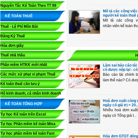
Nguyên Tắc Kế Toán Theo TT 99
Mô tả các công việc
người kế toán thuế ph
KẾ TOÁN THUẾ
Mô tả các công v
nhân viên kế toán thu
Thuế - Lệ Phí Môn Bài
Đăng Ký Thuế
Hóa đơn giấy
Thuế nhà thầu
H
Phần mềm HTKK mới nhất
Làm sai báo cáo tài
có được nộp lại - có b
Các mức xử phạt vi phạm Thuế
Báo cáo tài chính bị
làm thế nào? Có được
Kế toán thuế cần lưu ý
Hộ kinh doanh, cá nhân kinh doanh
Hoá đơn xuất cùng 
KẾ TOÁN TỔNG HỢP
ngày có giá trị > 20..
Nhiều hoá đơn xuất
Tự học Kế toán trên Excel
ngày có Tổng giá t...
Tự học Phần mềm kế toán Misa
Tự học phần mềm kế toán Fast
Hóa đơn GTGT đóng