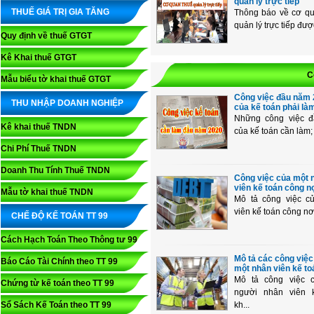
quản lý trực tiếp
THUẾ GIÁ TRỊ GIA TĂNG
Thông báo về cơ qu
quản lý trực tiếp được
Quy định về thuế GTGT
Kê Khai thuế GTGT
C
Mẫu biểu tờ khai thuế GTGT
Công việc đầu năm
THU NHẬP DOANH NGHIỆP
của kế toán phải là
Những công việc 
Kê khai thuế TNDN
của kế toán cần làm; 
Chi Phí Thuế TNDN
Doanh Thu Tính Thuế TNDN
Công việc của một 
viên kế toán công n
Mẫu tờ khai thuế TNDN
Mô tả công việc c
viên kế toán công nơ.
CHẾ ĐỘ KẾ TOÁN TT 99
Cách Hạch Toán Theo Thông tư 99
Mô tả các công việc
Báo Cáo Tài Chính theo TT 99
một nhân viên kế to
Mô tả công việc 
Chứng từ kế toán theo TT 99
người nhân viên 
Sổ Sách Kế Toán theo TT 99
kh...