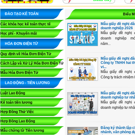
ĐÀO TẠO KẾ TOÁN
Biểu M
Mẫu giấy đề nghị đă
Các khóa học kế toán thực tế
doanh nghiệp 2026
Mẫu giấy đề nghị 
Học phí - Khuyến mãi
doanh nghiệp mớ
HÓA ĐƠN ĐIỆN TỬ
năm...
Quy định về Hóa Đơn Điện Tử
Mẫu giấy đề nghị đă
Công ty TNHH hai t
Cách Lập và Xử Lý Hóa Đơn Điện Tử
vi...
Mẫu giấy đề nghị 
Mẫu Hóa Đơn Điện Tử
Công ty trách nhiệm 
LAO ĐỘNG - TIỀN LƯƠNG
Luật Lao Động
Mẫu giấy đề nghị đă
doanh nghiệp tư nh
Mẫu giấy đề nghị 
Kế toán tiền lương
doanh nghiệp tư nhân
Hợp Đồng Thử Việc
Hợp Đồng Lao Động
Đăng ký thành lập c
Mẫu chứng từ Tiền lương
nhánh, văn phòng đạ