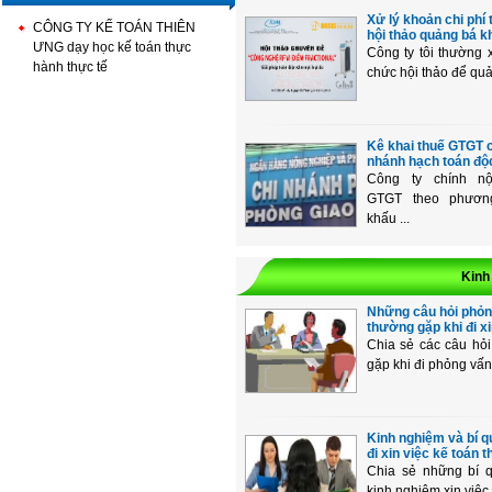
Xử lý khoản chi phí
CÔNG TY KẾ TOÁN THIÊN
hội thảo quảng bá kh
ƯNG dạy học kế toán thực
Công ty tôi thường 
hành thực tế
chức hội thảo để quả
Kê khai thuế GTGT c
nhánh hạch toán độc 
Công ty chính n
GTGT theo phươn
khấu ...
Kinh
Những câu hỏi phỏn
thường gặp khi đi xin
Chia sẻ các câu hỏ
gặp khi đi phỏng vấn 
Kinh nghiệm và bí q
đi xin việc kế toán th
Chia sẻ những bí q
kinh nghiệm xin việc k