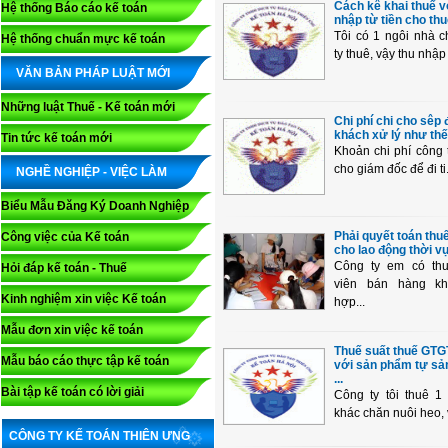
Cách kê khai thuế v
Hệ thống Báo cáo kế toán
nhập từ tiền cho thuê
Tôi có 1 ngôi nhà 
Hệ thống chuẩn mực kế toán
ty thuê, vậy thu nhập 
VĂN BẢN PHÁP LUẬT MỚI
Những luật Thuế - Kế toán mới
Chi phí chi cho sêp đ
khách xử lý như thế 
Tin tức kế toán mới
Khoản chi phí công t
cho giám đốc để đi ti.
NGHỀ NGHIỆP - VIỆC LÀM
Biểu Mẫu Đăng Ký Doanh Nghiệp
Phải quyết toán th
Công việc của Kế toán
cho lao động thời v
Công ty em có th
Hỏi đáp kế toán - Thuế
viên bán hàng k
Kinh nghiệm xin việc Kế toán
hợp...
Mẫu đơn xin việc kế toán
Thuế suất thuế GTG
Mẫu báo cáo thực tập kế toán
với sản phẩm tự sả
...
Bài tập kế toán có lời giải
Công ty tôi thuê 1
khác chăn nuôi heo, v
CÔNG TY KẾ TOÁN THIÊN ƯNG