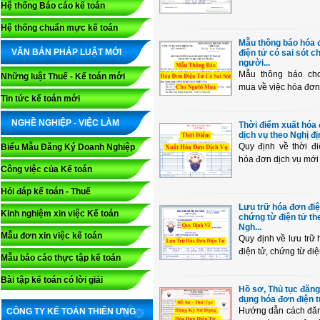
Hệ thống Báo cáo kế toán
Hệ thống chuẩn mực kế toán
Mẫu thông báo hóa 
VĂN BẢN PHÁP LUẬT MỚI
điện tử có sai sót c
người...
Mẫu thông báo ch
Những luật Thuế - Kế toán mới
mua về việc hóa đơn đ
Tin tức kế toán mới
NGHỀ NGHIỆP - VIỆC LÀM
Thời điểm xuất hóa
dịch vụ theo Nghị đị
Quy định về thời đ
Biểu Mẫu Đăng Ký Doanh Nghiệp
hóa đơn dịch vụ mới .
Công việc của Kế toán
Hỏi đáp kế toán - Thuế
Lưu trữ hóa đơn điệ
Kinh nghiệm xin việc Kế toán
chứng từ điện tử th
Ngh...
Mẫu đơn xin việc kế toán
Quy định về lưu trữ
điện tử, chứng từ điện
Mẫu báo cáo thực tập kế toán
Bài tập kế toán có lời giải
Hồ sơ, Thủ tục đăng
dụng hóa đơn điện tử
Hướng dẫn cách đăn
CÔNG TY KẾ TOÁN THIÊN ƯNG