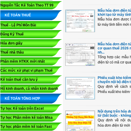
Nguyên Tắc Kế Toán Theo TT 99
Mẫu hóa đơn điện t
khởi tạo từ máy tính 
KẾ TOÁN THUẾ
Mẫu hóa đơn được k
từ máy tính tiền mới 
Thuế - Lệ Phí Môn Bài
Đăng Ký Thuế
Hóa đơn giấy
Mẫu hóa đơn điện t
cơ quan thuế 2026 
Thuế nhà thầu
nh...
Tổng hợp các mẫu 
Phần mềm HTKK mới nhất
điện tử có mã cơ quan
Các mức xử phạt vi phạm Thuế
Phiếu xuất kho kiê
Kế toán thuế cần lưu ý
chuyển nội bộ điện 
Quy định về cách 
Hộ kinh doanh, cá nhân kinh doanh
Phiếu xuất kho kiêm v
KẾ TOÁN TỔNG HỢP
Tự học Kế toán trên Excel
Nội dung trên hóa đ
tử (bắt buộc - không 
Tự học Phần mềm kế toán Misa
Quy định về nội du
hóa đơn điện tử mới 
Tự học phần mềm kế toán Fast