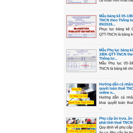
cá nhân mới nhất nă
Mẫu bảng kê 05-1/B
TNCN theo Thông t
89/2026...
Phục lục bảng kê 0
QTT-TNCN là bảng kê 
Mẫu Phụ lục bảng kê
3/BK-QTT-TNCN the
Thông tư...
Mẫu Phụ lục 05-3/
TNCN là bảng kê chi t
Hướng dẫn cá nhân
quyết toán thuế TN
online n...
Hướng dẫn cá nhâ
khai quyết toán th
...
Phụ cấp ăn trưa, ăn
phải tính thuế TNCN 
Quy định về phụ cấp 
ăn ca: Phụ cấp ăn trư