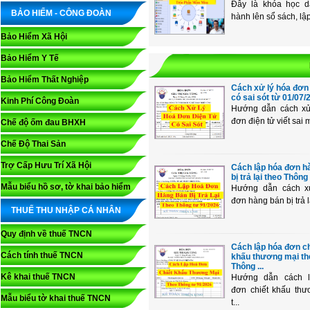
Đây là khóa học d
BẢO HIỂM - CÔNG ĐOÀN
hành lên sổ sách, lập
Bảo Hiểm Xã Hội
Bảo Hiểm Y Tế
Bảo Hiểm Thất Nghiệp
Cách xử lý hóa đơn 
có sai sót từ 01/07/2
Kinh Phí Công Đoàn
Hướng dẫn cách xử
đơn điện tử viết sai m
Chế độ ốm đau BHXH
Chế Độ Thai Sản
Trợ Cấp Hưu Trí Xã Hội
Cách lập hóa đơn h
bị trả lại theo Thông 
Mẫu biểu hồ sơ, tờ khai bảo hiểm
Hướng dẫn cách x
đơn hàng bán bị trả lạ
THUẾ THU NHẬP CÁ NHÂN
Quy định về thuế TNCN
Cách lập hóa đơn ch
Cách tính thuế TNCN
khấu thương mại th
Thông ...
Kê khai thuế TNCN
Hướng dẫn cách 
đơn chiết khấu thư
Mẫu biểu tờ khai thuế TNCN
t...