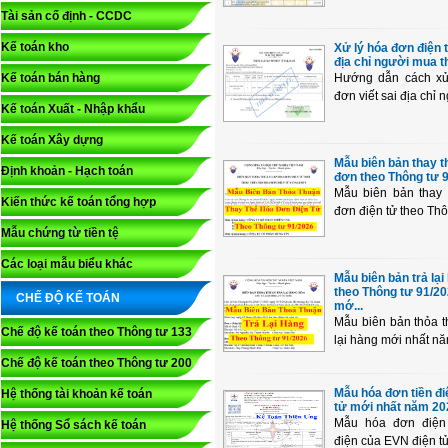
Tài sản cố định - CCDC
Kế toán kho
Xử lý hóa đơn điện 
địa chỉ người mua th
Kế toán bán hàng
Hướng dẫn cách xử
đơn viết sai địa chỉ n
Kế toán Xuất - Nhập khẩu
Kế toán Xây dựng
Mẫu biên bản thay t
Định khoản - Hạch toán
đơn theo Thông tư 9
Mẫu biên bản thay 
Kiến thức kế toán tổng hợp
đơn điện tử theo Thôn
Mẫu chứng từ tiền tệ
Các loại mẫu biểu khác
Mẫu biên bản trả lại
theo Thông tư 91/2
CHẾ ĐỘ KẾ TOÁN
mớ...
Mẫu biên bản thỏa t
Chế độ kế toán theo Thông tư 133
lại hàng mới nhất năm
Chế độ kế toán theo Thông tư 200
Mẫu hóa đơn tiền đi
Hệ thống tài khoản kế toán
tử mới nhất năm 20
Mẫu hóa đơn điện 
Hệ thống Sổ sách kế toán
điện của EVN điện tử 