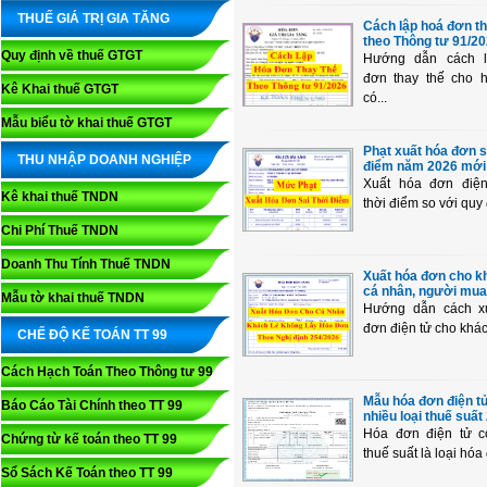
THUẾ GIÁ TRỊ GIA TĂNG
Cách lập hoá đơn th
theo Thông tư 91/2
Quy định về thuế GTGT
Hướng dẫn cách 
đơn thay thế cho 
Kê Khai thuế GTGT
có...
Mẫu biểu tờ khai thuế GTGT
Phạt xuất hóa đơn s
THU NHẬP DOANH NGHIỆP
điểm năm 2026 mới
Xuất hóa đơn điện
Kê khai thuế TNDN
thời điểm so với quy 
Chi Phí Thuế TNDN
Doanh Thu Tính Thuế TNDN
Xuất hóa đơn cho kh
cá nhân, người mua 
Mẫu tờ khai thuế TNDN
Hướng dẫn cách x
đơn điện tử cho khách 
CHẾ ĐỘ KẾ TOÁN TT 99
Cách Hạch Toán Theo Thông tư 99
Mẫu hóa đơn điện t
Báo Cáo Tài Chính theo TT 99
nhiều loại thuế suất
Hóa đơn điện tử c
Chứng từ kế toán theo TT 99
thuế suất là loại hóa 
Sổ Sách Kế Toán theo TT 99