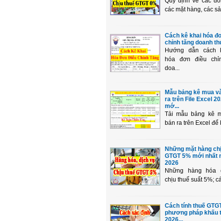
Quy định về các đố
các mặt hàng, các sản
Cách kê khai hóa đ
chỉnh tăng doanh thu,
Hướng dẫn cách 
hóa đơn điều chỉ
doa...
Mẫu bảng kê mua v
ra trên File Excel 2
mớ...
Tải mẫu bảng kê 
bán ra trên Excel để k
Những mặt hàng chị
GTGT 5% mới nhất
2026
Những hàng hóa 
chịu thuế suất 5%; cá
Cách tính thuế GTG
phương pháp khấu 
2026...