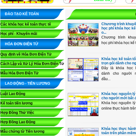
ĐÀO TẠO KẾ TOÁN
Chương trình khuy
Các khóa học kế toán thực tế
học phí khóa học kế
o...
Học phí - Khuyến mãi
Chương trình khu
học phí khóa học kế t
HÓA ĐƠN ĐIỆN TỬ
Quy định về Hóa Đơn Điện Tử
Khóa học kế toán t
trọn gói dành cho ng
Cách Lập và Xử Lý Hóa Đơn Điện Tử
Đây là khóa học 
Mẫu Hóa Đơn Điện Tử
dành cho người 
đầu...
LAO ĐỘNG - TIỀN LƯƠNG
Luật Lao Động
Khóa học nguyên lý
cho người mới bắt đ
Khóa học nguyên lý
Kế toán tiền lương
online thực hành trên 
Hợp Đồng Thử Việc
Hợp Đồng Lao Động
Khóa học thực hành
Mẫu chứng từ Tiền lương
toán trên phần mềm