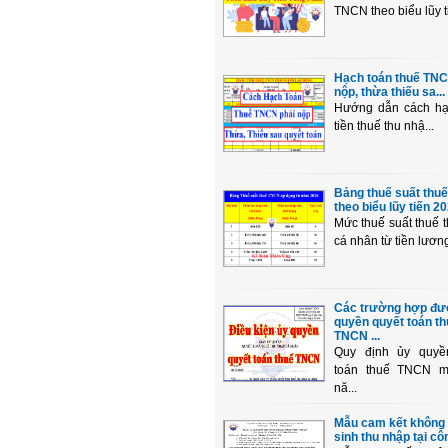
TNCN theo biểu lũy tiế
Hạch toán thuế TNC
nộp, thừa thiếu sa...
Hướng dẫn cách hạ
tiền thuế thu nhậ...
Bảng thuế suất thu
theo biểu lũy tiến 20
Mức thuế suất thuế 
cá nhân từ tiền lương 
Các trường hợp đư
quyền quyết toán th
TNCN ...
Quy định ủy quyề
toán thuế TNCN m
nă...
Mẫu cam kết không 
sinh thu nhập tại công