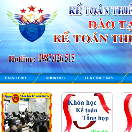
TRANG CHỦ
KHÓA HỌC
LUẬT THUẾ MỚI