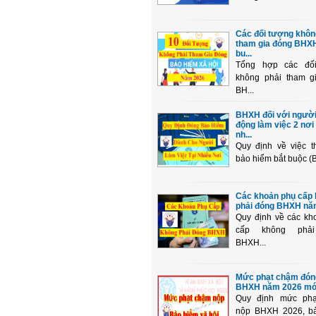
Các đối tượng khôn
tham gia đóng BHXH
bu...
Tổng hợp các đố
không phải tham g
BH...
BHXH đối với người
động làm việc 2 nơi
nh...
Quy định về việc t
bảo hiểm bắt buộc (
Các khoản phụ cấp
phải đóng BHXH nă
Quy định về các kh
cấp không phả
BHXH...
Mức phạt chậm đón
BHXH năm 2026 mớ
Quy định mức ph
nộp BHXH 2026, b