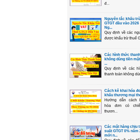
đ...
Nguyên tắc khấu tr
GTGT đầu vào 2026 
Ng...
Quy định về các ng
được khấu trừ thuế G
Các hình thức thanh
không dùng tiền mặ
...
Quy định về các hì
thanh toán không dùng
Cách kê khai hóa đơ
khấu thương mại the
Hướng dẫn cách 
hóa đơn có chiế
thươn...
Các mặt hàng chịu 
suất GTGT 0% năm 
mới n...