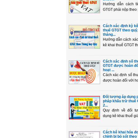
Hướng dẫn cách t
GTGT phải nộp theo 
Cách xác định kỳ kê
thuế GTGT theo quý
tháng...
Hướng dẫn cách xác
kê khai thuế GTGT the
Cách xác định số th
GTGT được hoàn đố
hoạt ...
Cách xác định số t
được hoàn đối với hoạ
Đối tượng áp dụng
pháp khấu trừ thuế
2...
Quy định về đối 
dụng kê khai thuế giá
Cách kê khai hóa đ
chỉnh bị bỏ sót theo 