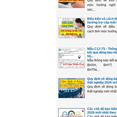
Quy định về thời 
mức hưởng nghỉ
sức,...
Điều kiện và cách t
hưởng trợ cấp một lầ
Quy định về điều 
cách tính mức hưởng t
Mẫu C12-TS - Thông
kết quả đóng bảo h
hộ...
Mẫu thông báo kết 
BHXH, BHYT, 
BHTNL...
Quy định về đóng b
thất nghiệp 2026 mới
Quy định về đóng b
thất nghiệp mới nhất
Các chế độ bảo hiểm
2026 mới nhất theo L
Các chế độ bảo hiể