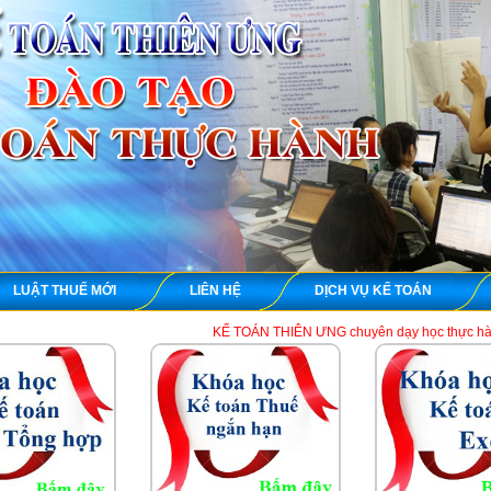
LUẬT THUẾ MỚI
LIÊN HỆ
DỊCH VỤ KẾ TOÁN
KẾ TOÁN THIÊN ƯNG chuyên dạy học thực hành kế toán thuế tổn