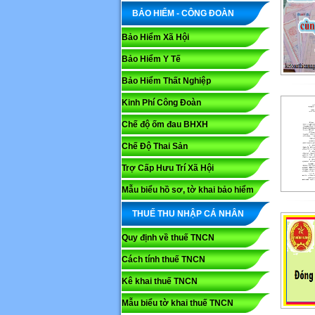
BẢO HIỂM - CÔNG ĐOÀN
Bảo Hiểm Xã Hội
Bảo Hiểm Y Tế
Bảo Hiểm Thất Nghiệp
Kinh Phí Công Đoàn
Chế độ ốm đau BHXH
Chế Độ Thai Sản
Trợ Cấp Hưu Trí Xã Hội
Mẫu biểu hồ sơ, tờ khai bảo hiểm
THUẾ THU NHẬP CÁ NHÂN
Quy định về thuế TNCN
Cách tính thuế TNCN
Kê khai thuế TNCN
Mẫu biểu tờ khai thuế TNCN