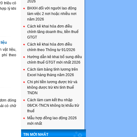
2026
 triệu có
BHXH đối với người lao động
ợp lý khi
làm việc 2 nơi hoặc nhiều nơi
năm 2026
Cách kê khai hóa đơn điều
chỉnh tăng doanh thu, tiền thuế
GTGT
liệu
Cách kê khai hóa đơn điều
vật liệu,
chỉnh theo Thông tư 91/2026
 phí theo
Hướng dẫn kê khai bổ sung điều
chỉnh thuế GTGT mới nhất 2026
Cách làm bảng tính lương trên
Excel hàng tháng năm 2026
Chi phí tiền lương được trừ và
không được trừ khi tính thuế
TNDN
Cách làm cam kết thu nhập
 đơn đóng
08/CK-TNCN không bị khấu trừ
ải có chữ
thuế
Mẫu hợp đồng lao động 2026
mới nhất
TIN MỚI NHẤT