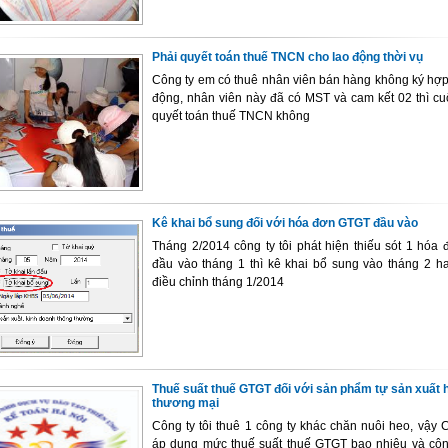
Phải quyết toán thuế TNCN cho lao động thời vụ
Công ty em có thuê nhân viên bán hàng không ký hợp
động, nhân viên này đã có MST và cam kết 02 thì cu
quyết toán thuế TNCN không
Kê khai bổ sung đối với hóa đơn GTGT đầu vào
Tháng 2/2014 công ty tôi phát hiện thiếu sót 1 hóa
đầu vào tháng 1 thì kê khai bổ sung vào tháng 2 ha
điều chỉnh tháng 1/2014
Thuế suất thuế GTGT đối với sản phẩm tự sản xuất 
thương mại
Công ty tôi thuê 1 công ty khác chăn nuôi heo, vậy C
áp dụng mức thuế suất thuế GTGT bao nhiêu và công 