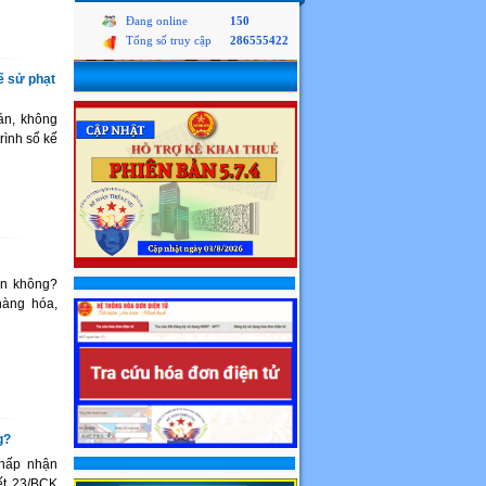
Đang online
150
Tổng số truy cập
286555422
ế sử phạt
án, không
rình sổ kế
ơn không?
hàng hóa,
g?
 chấp nhận
ết 23/BCK