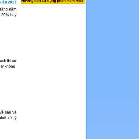
 lập 2013
 săng năm
, 20% hay
ách thì xử
 lý không
về sau và
hải xử lý