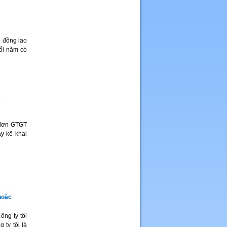
 đồng lao
ối năm có
 đơn GTGT
y kê khai
hoặc
ông ty tôi
ty tôi là