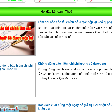
Hỏi đáp kế toán - Thuế
Làm sai báo cáo tài chính có được nộp lại - có bị ph
Báo cáo tài chính bị sai thì làm thế nào? Có được n
cáo tài chính làm sai của các năm trước? Cách kê kh
báo cáo tài chính như nào.
Không đóng bảo hiểm chi phí lương có được trừ
Không đóng bảo hiểm có được tính vào chi phí tiền 
lý? Chi phí lương không đóng bảo hiểm có được là ch
trừ hay không? Quy định về c...
Hoá đơn xuất cùng một ngày có giá trị > 20 triệu c
khấu trừ