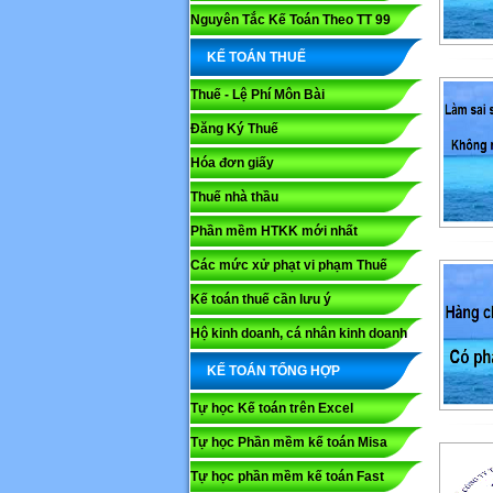
Nguyên Tắc Kế Toán Theo TT 99
KẾ TOÁN THUẾ
Thuế - Lệ Phí Môn Bài
Đăng Ký Thuế
Hóa đơn giấy
Thuế nhà thầu
Phần mềm HTKK mới nhất
Các mức xử phạt vi phạm Thuế
Kế toán thuế cần lưu ý
Hộ kinh doanh, cá nhân kinh doanh
KẾ TOÁN TỔNG HỢP
Tự học Kế toán trên Excel
Tự học Phần mềm kế toán Misa
Tự học phần mềm kế toán Fast