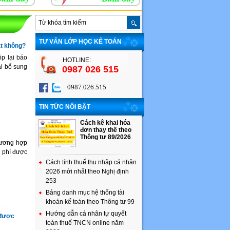
TƯ VẤN LỚP HỌC KẾ TOÁN
ạt không?
ộp lại báo
HOTLINE:
ai bổ sung
0987 026 515
0987.026.515
TIN TỨC NỔI BẬT
Cách kê khai hóa
đơn thay thế theo
Thông tư 89/2026
lương hợp
i phí được
Cách tính thuế thu nhập cá nhân
2026 mới nhất theo Nghị định
253
Bảng danh mục hệ thống tài
khoản kế toán theo Thông tư 99
Hướng dẫn cá nhân tự quyết
ó được
toán thuế TNCN online năm