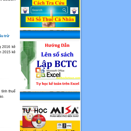
ấu trừ
g 2016 kê
m 2015 kê
 tính thuế
ào.