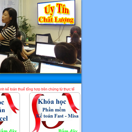
g hợp trên chứng từ thực tế và phần mềm HTKK, Excel, Misa. Là một địa chỉ học 
HCM