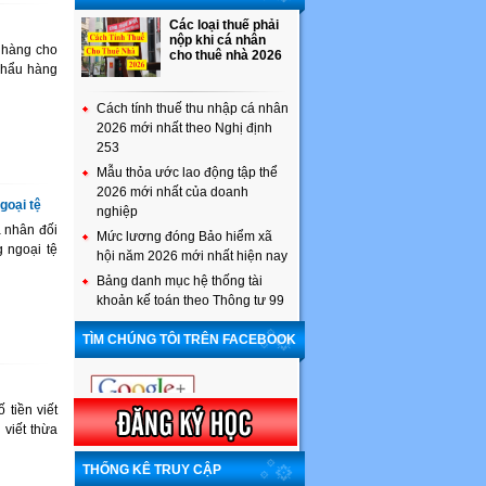
Các loại thuế phải
nộp khi cá nhân
 hàng cho
cho thuê nhà 2026
 khẩu hàng
Cách tính thuế thu nhập cá nhân
2026 mới nhất theo Nghị định
253
Mẫu thỏa ước lao động tập thể
2026 mới nhất của doanh
goại tệ
nghiệp
á nhân đối
Mức lương đóng Bảo hiểm xã
 ngoại tệ
hội năm 2026 mới nhất hiện nay
Bảng danh mục hệ thống tài
khoản kế toán theo Thông tư 99
TÌM CHÚNG TÔI TRÊN FACEBOOK
 tiền viết
 viết thừa
THỐNG KÊ TRUY CẬP