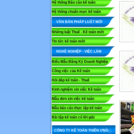
Hệ thống Báo cáo kế toán
Hệ thống chuẩn mực kế toán
VĂN BẢN PHÁP LUẬT MỚI
Những luật Thuế - Kế toán mới
Tin tức kế toán mới
NGHỀ NGHIỆP - VIỆC LÀM
Biểu Mẫu Đăng Ký Doanh Nghiệp
Công việc của Kế toán
Hỏi đáp kế toán - Thuế
Kinh nghiệm xin việc Kế toán
Mẫu đơn xin việc kế toán
Mẫu báo cáo thực tập kế toán
Bài tập kế toán có lời giải
CÔNG TY KẾ TOÁN THIÊN ƯNG