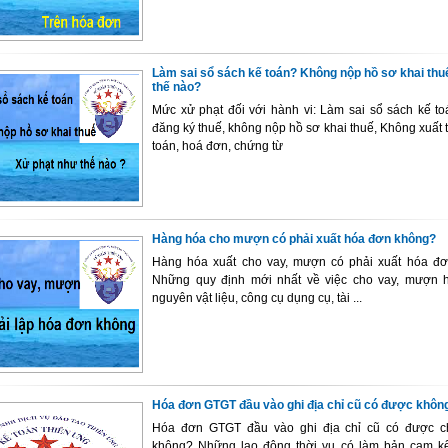
Làm sai sổ sách kế toán? Không nộp hồ sơ khai thu
thế nào?
Mức xử phạt đối với hành vi: Làm sai sổ sách kế to
đăng ký thuế, không nộp hồ sơ khai thuế, Không xuất t
toán, hoá đơn, chứng từ
Hàng hóa cho mượn có phải xuất hóa đơn không?
Hàng hóa xuất cho vay, mượn có phải xuất hóa đ
Những quy định mới nhất về việc cho vay, mượn 
nguyên vật liệu, công cụ dụng cụ, tài ...
Hóa đơn GTGT đầu vào ghi địa chỉ cũ có được khôn
Hóa đơn GTGT đầu vào ghi địa chỉ cũ có được
không? Những lao động thời vụ có làm bản cam k