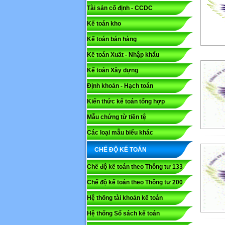
Tài sản cố định - CCDC
Kế toán kho
Kế toán bán hàng
Kế toán Xuất - Nhập khẩu
Kế toán Xây dựng
Định khoản - Hạch toán
Kiến thức kế toán tổng hợp
Mẫu chứng từ tiền tệ
Các loại mẫu biểu khác
CHẾ ĐỘ KẾ TOÁN
Chế độ kế toán theo Thông tư 133
Chế độ kế toán theo Thông tư 200
Hệ thống tài khoản kế toán
Hệ thống Sổ sách kế toán