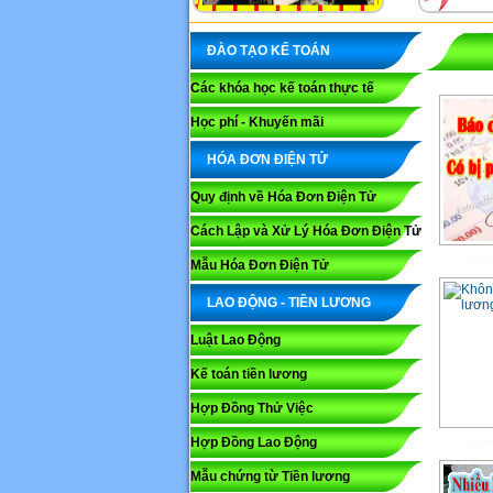
ĐÀO TẠO KẾ TOÁN
Các khóa học kế toán thực tế
Học phí - Khuyến mãi
HÓA ĐƠN ĐIỆN TỬ
Quy định về Hóa Đơn Điện Tử
Cách Lập và Xử Lý Hóa Đơn Điện Tử
Mẫu Hóa Đơn Điện Tử
LAO ĐỘNG - TIỀN LƯƠNG
Luật Lao Động
Kế toán tiền lương
Hợp Đồng Thử Việc
Hợp Đồng Lao Động
Mẫu chứng từ Tiền lương