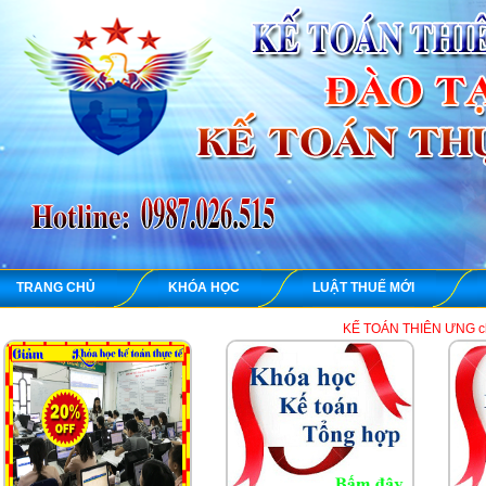
TRANG CHỦ
KHÓA HỌC
LUẬT THUẾ MỚI
KẾ TOÁN THIÊN ƯNG chuyên dạy học thực 