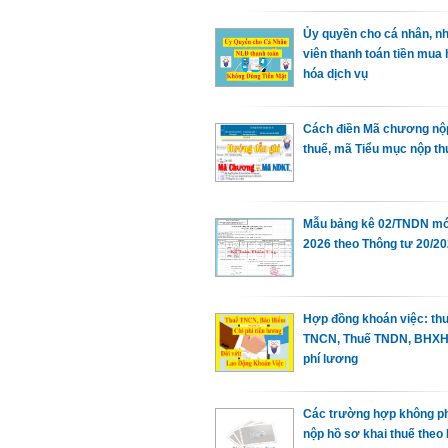
Ủy quyền cho cá nhân, n
viên thanh toán tiền mua
hóa dịch vụ
Cách điền Mã chương nộ
thuế, mã Tiểu mục nộp th
Mẫu bảng kê 02/TNDN mớ
2026 theo Thông tư 20/2
Hợp đồng khoán việc: th
TNCN, Thuế TNDN, BHXH,
phí lương
Các trường hợp không p
nộp hồ sơ khai thuế theo