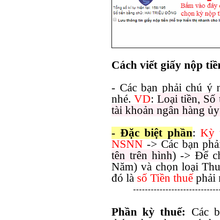
Cách viết giấy nộp tiề
- Các bạn phải chú ý
nhé.
VD
:
Loại tiền, S
tài khoản ngân hàng ủy 
- Đặc biệt phần
:
Kỳ 
NSNN
-> Các bạn ph
tên trên hình
) -> Để c
Năm) và chọn loại Th
đó là
số Tiền thuế
phải 
-----------------------------
Phần kỳ thuế:
Các b