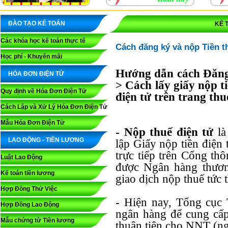
ĐÀO TẠO KẾ TOÁN
KẾ 
Các khóa học kế toán thực tế
Cách đăng ký và nộp Tiền t
Học phí - Khuyến mãi
Hướng dẫn cách Đăng 
HÓA ĐƠN ĐIỆN TỬ
> Cách lấy giấy nộp t
Quy định về Hóa Đơn Điện Tử
điện tử trên trang th
Cách Lập và Xử Lý Hóa Đơn Điện Tử
Mẫu Hóa Đơn Điện Tử
- Nộp thuế điện tử
l
LAO ĐỘNG - TIỀN LƯƠNG
lập Giấy nộp tiền điệ
trực tiếp trên Cổng th
Luật Lao Động
được Ngân hàng thươ
Kế toán tiền lương
giao dịch nộp thuế tức t
Hợp Đồng Thử Việc
- Hiện nay, Tổng cục 
Hợp Đồng Lao Động
ngân hàng để cung cấp
Mẫu chứng từ Tiền lương
thuận tiện cho NNT (ng