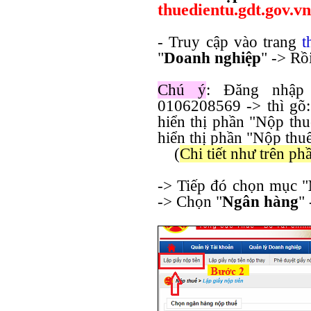
thuedientu.gdt.gov.vn
- Truy cập vào trang
t
"
Doanh nghiệp
" -> Rồi
Chú ý
: Đăng nhậ
0106208569 -> thì gõ
hiển thị phần "Nộp thu
hiển thị phần "Nộp thu
(
Chi tiết như trên ph
-> Tiếp đó chọn mục "
-> Chọn "
Ngân hàng
" 