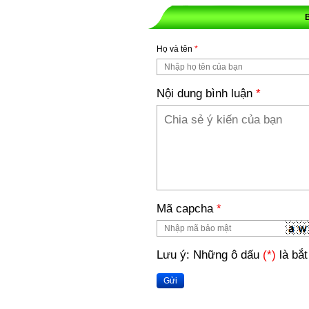
Họ và tên
*
Nội dung bình luận
*
Mã capcha
*
Lưu ý: Những ô dấu
(*)
là bắt
Gửi