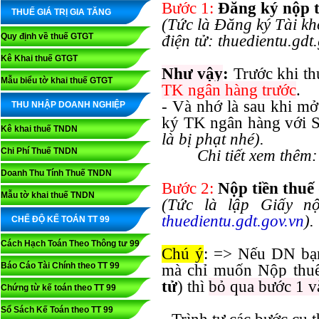
Bước 1:
Đăng ký nộp t
THUẾ GIÁ TRỊ GIA TĂNG
(Tức là Đăng ký Tài kh
Quy định về thuế GTGT
điện tử: thuedientu.gdt.
Kê Khai thuế GTGT
Như vậy
:
Trước khi t
Mẫu biểu tờ khai thuế GTGT
TK ngân hàng trước
.
- Và nhớ là sau khi m
THU NHẬP DOANH NGHIỆP
ký TK ngân hàng với S
Kê khai thuế TNDN
là bị phạt nhé).
Chi Phí Thuế TNDN
Chi tiết xem thêm
Doanh Thu Tính Thuế TNDN
Bước 2:
Nộp tiền thuế
Mẫu tờ khai thuế TNDN
(Tức là lập Giấy nộ
thuedientu.gdt.gov.vn
).
CHẾ ĐỘ KẾ TOÁN TT 99
Cách Hạch Toán Theo Thông tư 99
Chú ý
: => Nếu DN b
Báo Cáo Tài Chính theo TT 99
mà chỉ muốn Nộp thuế
tử
) thì
bỏ qua bước 1 v
Chứng từ kế toán theo TT 99
Sổ Sách Kế Toán theo TT 99