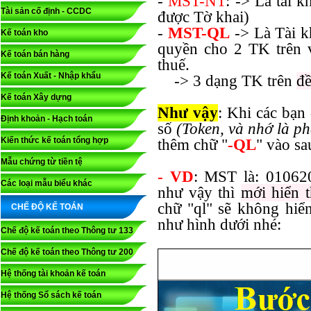
-
MST-NT
: -> Là tài 
Tài sản cố định - CCDC
được Tờ khai)
-
MST-QL
-> Là Tài k
Kế toán kho
quyền cho 2 TK trên 
Kế toán bán hàng
thuế.
Kế toán Xuất - Nhập khẩu
-> 3 dạng TK trên
đề
Kế toán Xây dựng
Như vậy
: Khi các bạn
Định khoản - Hạch toán
số
(Token, và nhớ là p
Kiến thức kế toán tổng hợp
thêm chữ "
-QL
" vào sa
Mẫu chứng từ tiền tệ
- VD
: MST là: 01062
Các loại mẫu biểu khác
như vậy thì
mới hiển t
chữ "ql" sẽ không hiển
CHẾ ĐỘ KẾ TOÁN
như hình dưới nhé:
Chế độ kế toán theo Thông tư 133
Chế độ kế toán theo Thông tư 200
Hệ thống tài khoản kế toán
Hệ thống Sổ sách kế toán