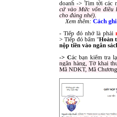
doanh -> Tìm tới các
cứ vào Mức vốn điều
cho đúng nhé).
Cách ghi
Xem thêm:
- Tiếp đó nhớ là phải
>
Tiếp đó bấm "
Hoàn 
nộp tiền vào ngân sác
-> C
ác bạn kiểm tra l
ngân hàng, Tờ khai thu
Mã NDKT, Mã Chươn