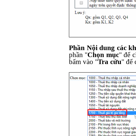
Phần Nội dung các k
phần "
Chọn mục
" để 
bấm vào "
Tra cứu
" để