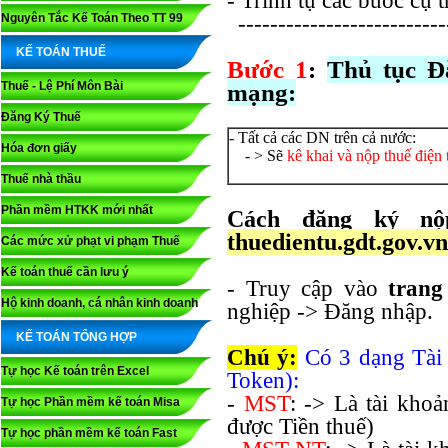
- Trình tự các bước cụ 
Nguyên Tắc Kế Toán Theo TT 99
--------------------------
KẾ TOÁN THUẾ
Bước 1
:
Thủ tục Đ
Thuế - Lệ Phí Môn Bài
mạng:
Đăng Ký Thuế
- Tất cả các DN trên cả nước:
Hóa đơn giấy
- > Sẽ
kê khai và nộp thuế điện 
Thuế nhà thầu
Phần mềm HTKK mới nhất
Cách đăng ký nộp
thuedientu.gdt.gov.vn
Các mức xử phạt vi phạm Thuế
Kế toán thuế cần lưu ý
- Truy cập vào
tran
Hộ kinh doanh, cá nhân kinh doanh
nghiệp -> Đăng nhập.
KẾ TOÁN TỔNG HỢP
Chú ý:
Có 3 dạng Tài
Tự học Kế toán trên Excel
Token):
-
MST
: -> Là tài kho
Tự học Phần mềm kế toán Misa
được Tiền thuế)
Tự học phần mềm kế toán Fast