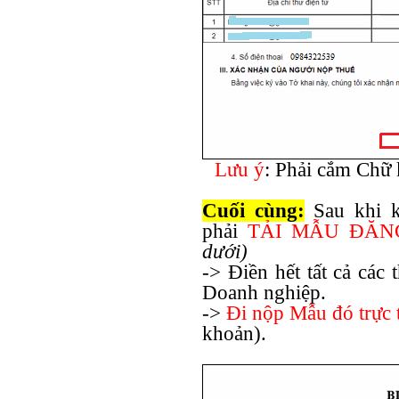
Lưu ý
: Phải cắm Chữ 
Cuối cùng:
Sau khi k
phải
TẢI MẪU ĐĂN
dưới)
-> Điền hết tất cả các
Doanh nghiệp.
->
Đi nộp Mẫu đó trực 
khoản).