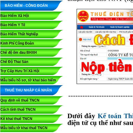
BẢO HIỂM - CÔNG ĐOÀN
Bảo Hiểm Xã Hội
Bảo Hiểm Y Tế
Bảo Hiểm Thất Nghiệp
Kinh Phí Công Đoàn
Chế độ ốm đau BHXH
Chế Độ Thai Sản
Trợ Cấp Hưu Trí Xã Hội
Mẫu biểu hồ sơ, tờ khai bảo hiểm
THUẾ THU NHẬP CÁ NHÂN
---------------------------
Quy định về thuế TNCN
Cách tính thuế TNCN
Dưới đây
Kế toán Th
Kê khai thuế TNCN
điện tử cụ thể như sau
Mẫu biểu tờ khai thuế TNCN