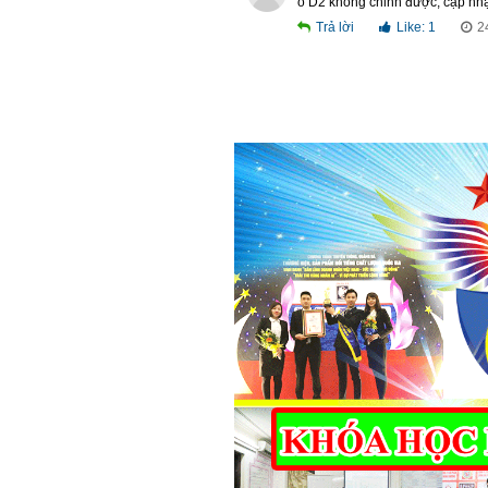
ô D2 không chỉnh được, cập nhật
Trả lời
Like:
1
2