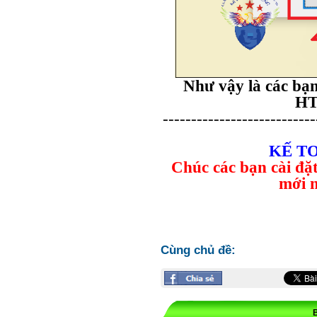
Như vậy là các bạ
HT
---------------------------
KẾ T
Chúc các bạn cài đ
mới n
Cùng chủ đề: