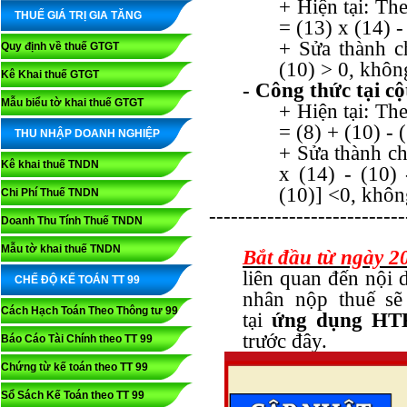
+ Hiện tại: Th
THUẾ GIÁ TRỊ GIA TĂNG
= (13) x (14) -
+ Sửa thành ch
Quy định về thuế GTGT
(10) > 0, khôn
Kê Khai thuế GTGT
- Công thức tại cộ
Mẫu biểu tờ khai thuế GTGT
+ Hiện tại: Th
= (8) + (10) - 
THU NHẬP DOANH NGHIỆP
+ Sửa thành chỉ
Kê khai thuế TNDN
x (14) - (10) 
(10)] <0, khôn
Chi Phí Thuế TNDN
---------------------------
Doanh Thu Tính Thuế TNDN
Mẫu tờ khai thuế TNDN
Bắt đầu từ ngày 2
liên quan đến nội 
CHẾ ĐỘ KẾ TOÁN TT 99
nhân nộp thuế sẽ
Cách Hạch Toán Theo Thông tư 99
tại
ứng dụng HT
trước đây.
Báo Cáo Tài Chính theo TT 99
Chứng từ kế toán theo TT 99
Sổ Sách Kế Toán theo TT 99