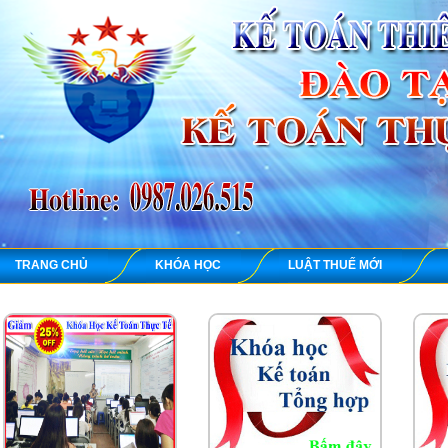
TRANG CHỦ
KHÓA HỌC
LUẬT THUẾ MỚI