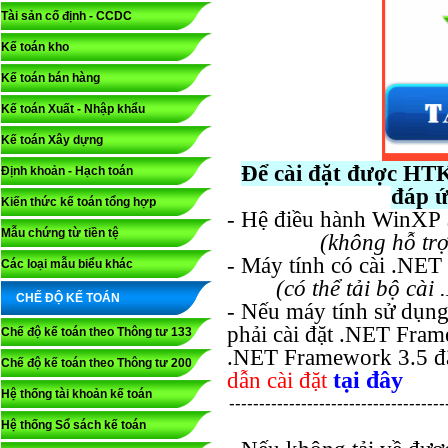
Tài sản cố định - CCDC
Kế toán kho
Kế toán bán hàng
Kế toán Xuất - Nhập khẩu
Kế toán Xây dựng
Để cài đặt được HTK
Định khoản - Hạch toán
đáp ứ
Kiến thức kế toán tổng hợp
- Hệ điều hành WinXP
Mẫu chứng từ tiền tệ
(không hỗ tr
- Máy tính có cài .NET
Các loại mẫu biểu khác
(
có thể tải bộ cà
CHẾ ĐỘ KẾ TOÁN
- Nếu máy tính sử dụng
phải cài đặt .NET Fram
Chế độ kế toán theo Thông tư 133
.NET Framework 3.5 đã
Chế độ kế toán theo Thông tư 200
tại đây
dẫn cài đặt
Hệ thống tài khoản kế toán
------------------------------------
Hệ thống Sổ sách kế toán