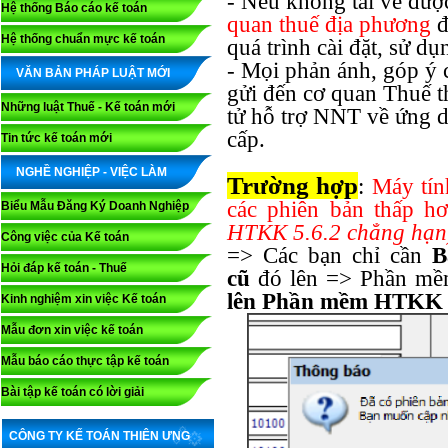
- Nếu không tải về đượ
Hệ thống Báo cáo kế toán
quan thuế địa phương
đ
Hệ thống chuẩn mực kế toán
quá trình cài đặt, sử dụ
- Mọi phản ánh, góp ý 
VĂN BẢN PHÁP LUẬT MỚI
gửi đến cơ quan Thuế th
Những luật Thuế - Kế toán mới
tử hỗ trợ NNT về ứng
cấp.
Tin tức kế toán mới
NGHỀ NGHIỆP - VIỆC LÀM
Trường hợp
:
Máy tí
các phiên bản thấp h
Biểu Mẫu Đăng Ký Doanh Nghiệp
HTKK 5.6.2 chẳng hạn
Công việc của Kế toán
=> Các bạn chỉ cần
B
Hỏi đáp kế toán - Thuế
cũ
đó lên => Phần mềm
lên Phần mềm HTKK 
Kinh nghiệm xin việc Kế toán
Mẫu đơn xin việc kế toán
Mẫu báo cáo thực tập kế toán
Bài tập kế toán có lời giải
CÔNG TY KẾ TOÁN THIÊN ƯNG