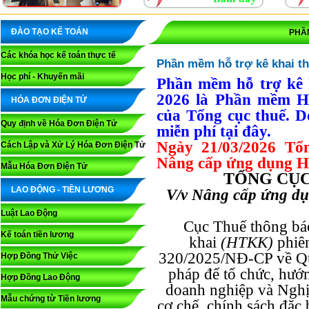
ĐÀO TẠO KẾ TOÁN
PHẦ
Các khóa học kế toán thực tế
Phần mềm hỗ trợ kê khai t
Học phí - Khuyến mãi
Phần mềm hỗ trợ kê 
2026 là Phần mềm H
HÓA ĐƠN ĐIỆN TỬ
của Tổng cục thuế.
Quy định về Hóa Đơn Điện Tử
miễn phí tại đây.
Ngày 21/03/2026 Tổ
Cách Lập và Xử Lý Hóa Đơn Điện Tử
Nâng cấp ứng dụng
H
Mẫu Hóa Đơn Điện Tử
TỔNG CỤC
LAO ĐỘNG - TIỀN LƯƠNG
V/v Nâng cấp ứng dụ
Luật Lao Động
Cục Thuế thông bá
Kế toán tiền lương
khai
(HTKK)
phiê
320/2025/NĐ-CP về Quy 
Hợp Đồng Thử Việc
pháp để tổ chức, hướn
Hợp Đồng Lao Động
doanh nghiệp và Ngh
Mẫu chứng từ Tiền lương
cơ chế, chính sách đặc b