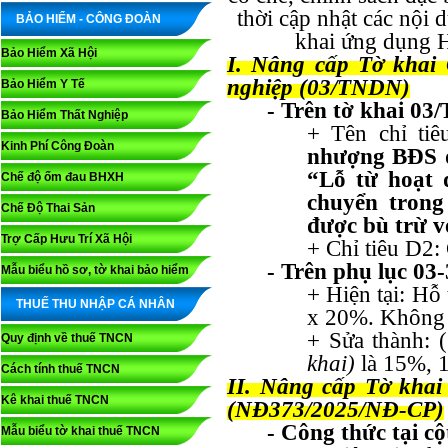
thời cập nhật các nội d
BẢO HIỂM - CÔNG ĐOÀN
khai ứng dụng 
Bảo Hiểm Xã Hội
I. Nâng cấp Tờ khai 
nghiệp (03/TNDN)
Bảo Hiểm Y Tế
- Trên tờ khai 0
Bảo Hiểm Thất Nghiệp
+ Tên chỉ ti
Kinh Phí Công Đoàn
nhượng BĐS đ
“Lỗ từ hoạt
Chế độ ốm đau BHXH
chuyển tron
Chế Độ Thai Sản
được bù trừ v
Trợ Cấp Hưu Trí Xã Hội
+ Chỉ tiêu D2:
- Trên phụ lục 03
Mẫu biểu hồ sơ, tờ khai bảo hiểm
+ Hiện tại: Hỗ 
THUẾ THU NHẬP CÁ NHÂN
x 20%. Không 
+ Sửa thành: 
Quy định về thuế TNCN
khai)
là 15%, 
Cách tính thuế TNCN
II. Nâng cấp Tờ khai 
Kê khai thuế TNCN
(NĐ373/2025/NĐ-CP)
- Công thức tại cộ
Mẫu biểu tờ khai thuế TNCN