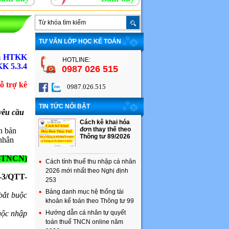
TƯ VẤN LỚP HỌC KẾ TOÁN
ềm HTKK
HOTLINE:
K 5.3.4
0987 026 515
ỗ trợ kê
0987.026.515
TIN TỨC NỔI BẬT
yêu cầu
Cách kê khai hóa
đơn thay thế theo
n bản
Thông tư 89/2026
 nhân
T-TNCN)
Cách tính thuế thu nhập cá nhân
2026 mới nhất theo Nghị định
5-3/QTT-
253
Bảng danh mục hệ thống tài
bắt buộc
khoản kế toán theo Thông tư 99
uộc nhập
Hướng dẫn cá nhân tự quyết
toán thuế TNCN online năm