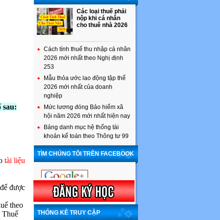
Các loại thuế phải
nộp khi cá nhân
cho thuê nhà 2026
Cách tính thuế thu nhập cá nhân
2026 mới nhất theo Nghị định
253
Mẫu thỏa ước lao động tập thể
2026 mới nhất của doanh
nghiệp
 sau:
Mức lương đóng Bảo hiểm xã
hội năm 2026 mới nhất hiện nay
Bảng danh mục hệ thống tài
khoản kế toán theo Thông tư 99
TÌM CHÚNG TÔI TRÊN FACEBOOK
eo
tài liệu
để được
huế theo
THỐNG KÊ TRUY CẬP
n Thuế