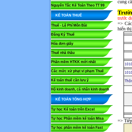
cung cấ
Nguyên Tắc Kế Toán Theo TT 99
Trườ
KẾ TOÁN THUẾ
trước 
=> Các
Thuế - Lệ Phí Môn Bài
hiển th
Đăng Ký Thuế
Hóa đơn giấy
Thuế nhà thầu
Phần mềm HTKK mới nhất
Các mức xử phạt vi phạm Thuế
Kế toán thuế cần lưu ý
Họ và tê
Hộ kinh doanh, cá nhân kinh doanh
KẾ TOÁN TỔNG HỢP
Nội dung
Tự học Kế toán trên Excel
Tự học Phần mềm kế toán Misa
=> Tiếp
Tự học phần mềm kế toán Fast