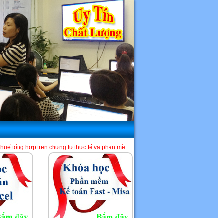
chứng từ thực tế và phần mềm HTKK, Excel, Misa. Là một địa chỉ học kế toán tốt 
HCM