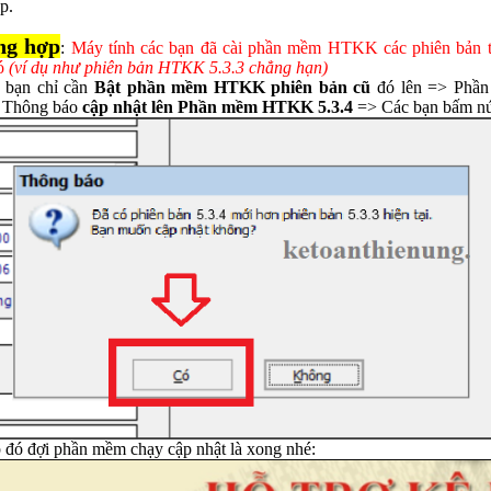
p.
ng hợp
:
Máy tính các bạn đã cài phần mềm HTKK các phiên bản 
đó
(ví dụ như phiên bản HTKK 5.3.3 chẳng hạn)
 bạn chỉ cần
Bật phần mềm HTKK phiên bản cũ
đó lên => Phần
ị Thông báo
cập nhật lên Phần mềm HTKK 5.3.4
=> Các bạn bấm nú
n
*
 bình luận
*
 đó đợi phần mềm chạy cập nhật là xong nhé: