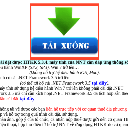
ài đặt được HTKK 5.3.4, máy tính của NNT cần đáp ứng thông số
iều hành WinXP
(SP2, SP3)
, Win 7 trở lên…
(không hỗ trợ hệ điều hành iOS, Mac)
.
ính có cài .NET Framework 3.5 trở lên
tại đây
(
có thể tải bộ cài .NET Framework 3.5
).
áy tính sử dụng hệ điều hành Win 7 trở lên không phải cài đặt .NET
rk 3.5 mà chỉ cần kích hoạt .NET Framework 3.5 đã tích hợp sẵn th
tại đây
ẫn cài đặt
-----------------------------------------------------------------------------------------------
hông tải về được các bạn
liên hệ trực tiếp với cơ quan thuế địa phương
p và hỗ trợ trong quá trình cài đặt, sử dụng.
hản ánh, góp ý của tổ chức, cá nhân nộp thuế được gửi đến cơ quan T
điện thoại, hộp thư điện tử hỗ trợ NNT về ứng dụng HTKK do cơ qua