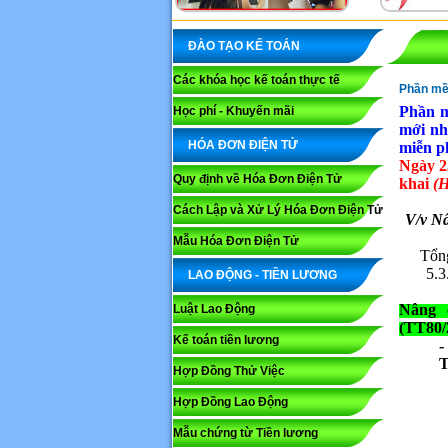
ĐÀO TẠO KẾ TOÁN
Các khóa học kế toán thực tế
Phần mềm
Phần m
Học phí - Khuyến mãi
mới nh
HÓA ĐƠN ĐIỆN TỬ
miễn ph
Ngày 2
Quy định về Hóa Đơn Điện Tử
khai
(
Cách Lập và Xử Lý Hóa Đơn Điện Tử
V/v Nâ
Mẫu Hóa Đơn Điện Tử
Tổng
5.3
LAO ĐỘNG - TIỀN LƯƠNG
Nâng 
Luật Lao Động
(TT80/
Kế toán tiền lương
-
T
Hợp Đồng Thử Việc
Hợp Đồng Lao Động
Mẫu chứng từ Tiền lương