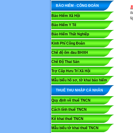
BẢO HIỂM - CÔNG ĐOÀN
B
n
Bảo Hiểm Xã Hội
t
Bảo Hiểm Y Tế
Bảo Hiểm Thất Nghiệp
Kinh Phí Công Đoàn
Chế độ ốm đau BHXH
Chế Độ Thai Sản
Trợ Cấp Hưu Trí Xã Hội
Mẫu biểu hồ sơ, tờ khai bảo hiểm
THUẾ THU NHẬP CÁ NHÂN
Quy định về thuế TNCN
Cách tính thuế TNCN
Kê khai thuế TNCN
Mẫu biểu tờ khai thuế TNCN