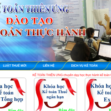
LUẬT THUẾ MỚI
LIÊN HỆ
DỊCH VỤ KẾ TOÁN
KẾ TOÁN THIÊN ƯNG chuyên dạy học thực hành kế toán thuế tổng hợp trên 