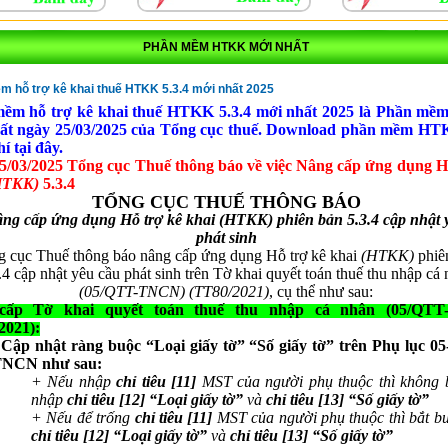
PHẦN MỀM HTKK MỚI NHẤT
 hỗ trợ kê khai thuế HTKK 5.3.4 mới nhất 2025
ềm hỗ trợ kê khai thuế HTKK 5.3.4 mới nhất 2025 là Phần m
ất ngày 25/03/2025 của Tổng cục thuế. Download phần mềm HTK
í tại đây.
5/03/2025 Tổng cục Thuế thông báo về việc Nâng cấp ứng dụng
H
HTKK)
5.3.4
TỔNG CỤC THUẾ THÔNG BÁO
ng cấp ứng dụng Hỗ trợ kê khai (HTKK) phiên bản 5.3.4 cập nhật 
phát sinh
 cục Thuế thông báo nâng cấp ứng dụng Hỗ trợ kê khai
(HTKK)
phiê
.4
cập nhật yêu cầu phát sinh trên Tờ khai quyết toán thuế thu nhập cá
(05/QTT-TNCN) (TT80/2021)
, cụ thể như sau:
cấp Tờ khai quyết toán thuế thu nhập cá nhân (05/QT
2021):
 Cập nhật ràng buộc “Loại giấy tờ” “Số giấy tờ” trên Phụ lục 0
NCN như sau:
+ Nếu nhập
chỉ tiêu [11]
MST của người phụ thuộc thì không 
nhập
chỉ tiêu [12]
“Loại giấy tờ”
và
chỉ tiêu [13]
“Số giấy tờ”
+ Nếu để trống
chỉ tiêu [11]
MST của người phụ thuộc thì bắt b
chỉ tiêu [12] “Loại giấy tờ”
và
chỉ tiêu [13] “Số giấy tờ”