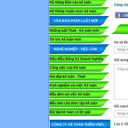
Hệ thống Báo cáo kế toán
Cùng ch
Hệ thống chuẩn mực kế toán
VĂN BẢN PHÁP LUẬT MỚI
Những luật Thuế - Kế toán mới
Tin tức kế toán mới
Họ và tê
NGHỀ NGHIỆP - VIỆC LÀM
Biểu Mẫu Đăng Ký Doanh Nghiệp
Nội dung
Công việc của Kế toán
Hỏi đáp kế toán - Thuế
Kinh nghiệm xin việc Kế toán
Mẫu đơn xin việc kế toán
Mẫu báo cáo thực tập kế toán
Mã capc
Bài tập kế toán có lời giải
Lưu ý: 
CÔNG TY KẾ TOÁN THIÊN ƯNG