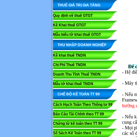
THUẾ GIÁ TRỊ GIA TĂNG
Quy định về thuế GTGT
Kê Khai thuế GTGT
Mẫu biểu tờ khai thuế GTGT
THU NHẬP DOANH NGHIỆP
Kê khai thuế TNDN
Chi Phí Thuế TNDN
Để c
- Hệ đ
Doanh Thu Tính Thuế TNDN
- Máy t
Mẫu tờ khai thuế TNDN
- Nếu m
CHẾ ĐỘ KẾ TOÁN TT 99
Framewo
Cách Hạch Toán Theo Thông tư 99
hướng d
Báo Cáo Tài Chính theo TT 99
- Nếu k
cung cấ
Chứng từ kế toán theo TT 99
- Mọi p
các số 
Sổ Sách Kế Toán theo TT 99