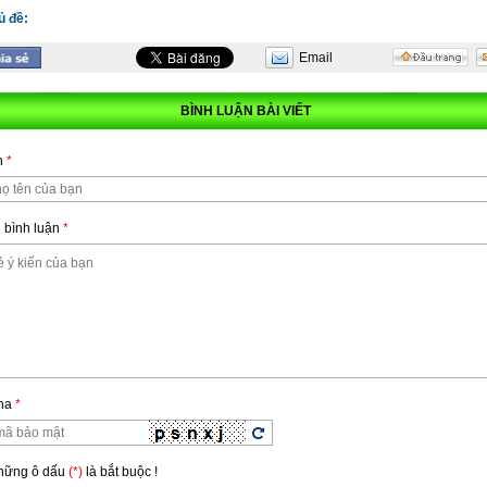
ủ đề:
Email
BÌNH LUẬN BÀI VIẾT
n
*
 bình luận
*
ha
*
Những ô dấu
(*)
là bắt buộc !