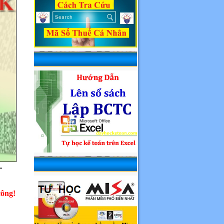
.
công!