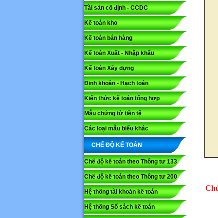
Tài sản cố định - CCDC
Kế toán kho
Mã capc
Kế toán bán hàng
Kế toán Xuất - Nhập khẩu
Lưu ý: N
Kế toán Xây dựng
Gửi
Định khoản - Hạch toán
Kiến thức kế toán tổng hợp
Mẫu chứng từ tiền tệ
Các loại mẫu biểu khác
CHẾ ĐỘ KẾ TOÁN
Chế độ kế toán theo Thông tư 133
Chế độ kế toán theo Thông tư 200
Chú
Hệ thống tài khoản kế toán
Hệ thống Sổ sách kế toán