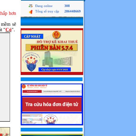
Đang online
308
Tổng số truy cập
286448669
thấp hơn
 mềm sẽ
t "
Có
".