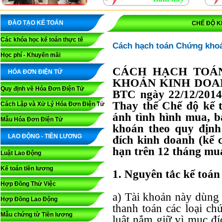
ĐÀO TẠO KẾ TOÁN
CHẾ ĐỘ K
Các khóa học kế toán thực tế
Cách hạch toán Chứng kh
Học phí - Khuyến mãi
CÁCH HẠCH TOÁ
HÓA ĐƠN ĐIỆN TỬ
KHOÁN KINH DOANH
Quy định về Hóa Đơn Điện Tử
BTC ngày 22/12/2014 (C
Thay thế Chế độ kê
Cách Lập và Xử Lý Hóa Đơn Điện Tử
ánh tình hình mua, b
Mẫu Hóa Đơn Điện Tử
khoán theo quy định
LAO ĐỘNG - TIỀN LƯƠNG
đích kinh doanh (kể 
hạn trên 12 tháng mua
Luật Lao Động
Kế toán tiền lương
1. Nguyên tắc kế toán
Hợp Đồng Thử Việc
a) Tài khoản này dùng 
Hợp Đồng Lao Động
thanh toán các loại c
Mẫu chứng từ Tiền lương
luật nắm giữ vì mục đ