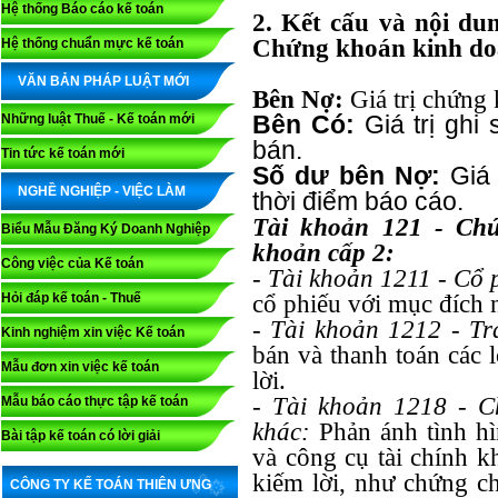
Hệ thống Báo cáo kế toán
2. Kết cấu và nội du
Chứng khoán kinh d
Hệ thống chuẩn mực kế toán
VĂN BẢN PHÁP LUẬT MỚI
Bên Nợ:
Giá trị chứng
Bên Có:
Giá trị ghi
Những luật Thuế - Kế toán mới
bán.
Tin tức kế toán mới
Số dư bên Nợ:
Giá 
NGHỀ NGHIỆP - VIỆC LÀM
thời điểm báo cáo.
Tài khoản 121 - Chứ
Biểu Mẫu Đăng Ký Doanh Nghiệp
khoản cấp 2:
Công việc của Kế toán
- Tài khoản 1211 - Cổ 
Hỏi đáp kế toán - Thuế
cổ phiếu với mục đích 
- Tài khoản 1212 - Tr
Kinh nghiệm xin việc Kế toán
bán và thanh toán các 
Mẫu đơn xin việc kế toán
lời.
- Tài khoản 1218 - C
Mẫu báo cáo thực tập kế toán
khác:
Phản ánh tình h
Bài tập kế toán có lời giải
và công cụ tài chính k
kiếm lời, như chứng c
CÔNG TY KẾ TOÁN THIÊN ƯNG