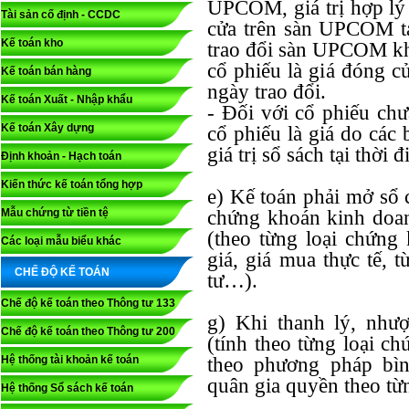
UPCOM, giá trị hợp lý 
Tài sản cố định - CCDC
cửa trên sàn UPCOM tạ
Kế toán kho
trao đổi sàn UPCOM khô
cổ phiếu là giá đóng cử
Kế toán bán hàng
ngày trao đổi.
Kế toán Xuất - Nhập khẩu
- Đối với cổ phiếu chư
Kế toán Xây dựng
cổ phiếu là giá do các
giá trị sổ sách tại thời 
Định khoản - Hạch toán
Kiến thức kế toán tổng hợp
e) Kế toán phải mở sổ ch
Mẫu chứng từ tiền tệ
chứng khoán kinh doa
(theo từng loại chứng
Các loại mẫu biểu khác
giá, giá mua thực tế, 
CHẾ ĐỘ KẾ TOÁN
tư…).
Chế độ kế toán theo Thông tư 133
g) Khi thanh lý, như
Chế độ kế toán theo Thông tư 200
(tính theo từng loại c
Hệ thống tài khoản kế toán
theo phương pháp bìn
quân gia quyền theo từ
Hệ thống Sổ sách kế toán