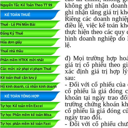
không ghi nhận doanh 
Nguyên Tắc Kế Toán Theo TT 99
ghi nhận tăng giá trị k
KẾ TOÁN THUẾ
Riêng các doanh nghi
điều lệ, việc kế toán k
Thuế - Lệ Phí Môn Bài
thực hiện theo các quy 
Đăng Ký Thuế
hình doanh nghiệp do
Hóa đơn giấy
lệ.
Thuế nhà thầu
đ) Mọi trường hợp hoá
Phần mềm HTKK mới nhất
giá trị cổ phiếu theo gi
Các mức xử phạt vi phạm Thuế
xác định giá trị hợp l
sau:
Kế toán thuế cần lưu ý
- Đối với cổ phiếu của 
Hộ kinh doanh, cá nhân kinh doanh
cổ phiếu là giá đóng c
khoán tại ngày trao đổ
KẾ TOÁN TỔNG HỢP
trường chứng khoán khô
Tự học Kế toán trên Excel
cổ phiếu là giá đóng cử
Tự học Phần mềm kế toán Misa
ngày trao đổi.
- Đối với cổ phiếu chư
Tự học phần mềm kế toán Fast