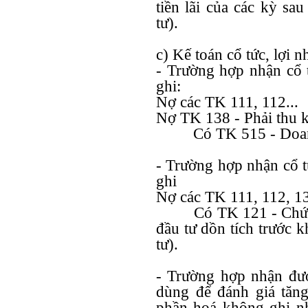
tiền lãi của các kỳ s
tư).
c) Kế toán cổ tức, lợi 
- Trường hợp nhận cổ t
ghi:
Nợ các TK 111, 112...
Nợ TK 138 - Phải thu k
Có TK 515 - Doan
- Trường hợp nhận cổ t
ghi
Nợ các TK 111, 112, 138
Có TK 121 - Chứn
đầu tư dồn tích trước 
tư).
- Trường hợp nhận đượ
dùng để đánh giá tăn
phần hoá không ghi nh