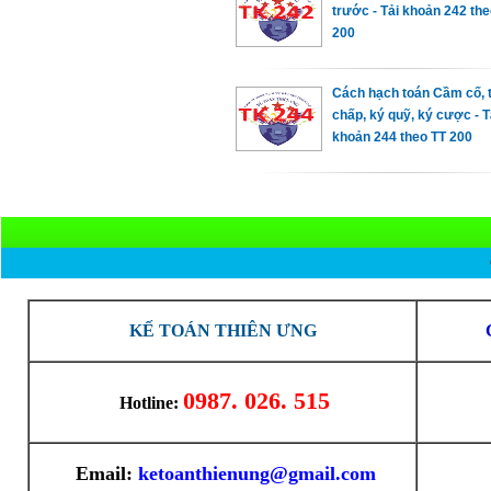
trước - Tải khoản 242 th
200
Cách hạch toán Cầm cố, 
chấp, ký quỹ, ký cược - T
khoản 244 theo TT 200
KẾ TOÁN THIÊN ƯNG
0987. 026. 515
Hotline:
Email:
ketoanthienung@gmail.com