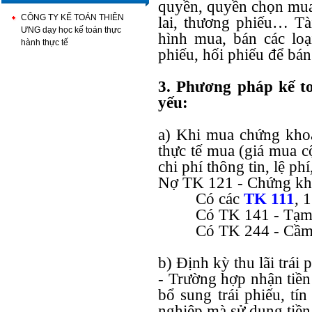
quyền, quyền chọn mua
CÔNG TY KẾ TOÁN THIÊN
lai, thương phiếu… Tà
ƯNG dạy học kế toán thực
hình mua, bán các loạ
hành thực tế
phiếu, hối phiếu để bán
3. Phương pháp kế to
yếu:
a) Khi mua chứng khoá
thực tế mua (giá mua cộ
chi phí thông tin, lệ p
Nợ TK 121 - Chứng kh
Có các
TK 111
, 
Có TK 141 - Tạm
Có TK 244 - Cầm 
b) Định kỳ thu lãi trái
- Trường hợp nhận tiền 
bổ sung trái phiếu, tí
nghiệp mà sử dụng tiền 