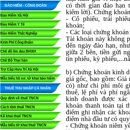
có thời gian đáo hạn 
BẢO HIỂM - CÔNG ĐOÀN
kiếm lời). Chứng khoá
Bảo Hiểm Xã Hội
- Cổ phiếu, trái phiế
khoán;
Bảo Hiểm Y Tế
- Các loại chứng khoán 
Bảo Hiểm Thất Nghiệp
Tài khoản này không p
Kinh Phí Công Đoàn
đến ngày đáo hạn, như
giữa 2 bên, tiền gửi n
Chế độ ốm đau BHXH
tín phiếu, kỳ phiếu,...
Chế Độ Thai Sản
Trợ Cấp Hưu Trí Xã Hội
b) Chứng khoán kinh do
giá gốc, bao gồm: Giá 
Mẫu biểu hồ sơ, tờ khai bảo hiểm
có) như chi phí môi gi
THUẾ THU NHẬP CÁ NHÂN
thuế, lệ phí và phí n
kinh doanh được xác 
Quy định về thuế TNCN
khoản thanh toán tại t
Cách tính thuế TNCN
điểm ghi nhận các kho
Kê khai thuế TNCN
điểm nhà đầu tư có quy
- Chứng khoán niêm yết
Mẫu biểu tờ khai thuế TNCN