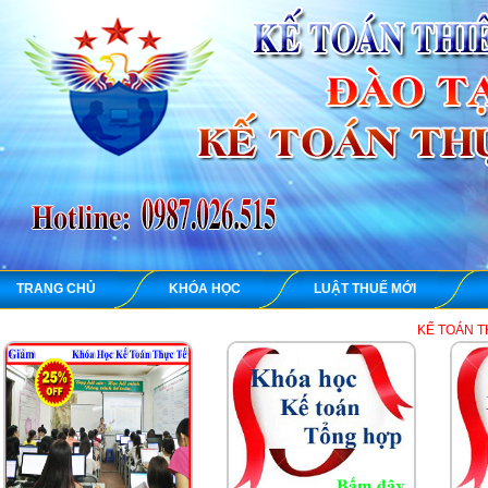
TRANG CHỦ
KHÓA HỌC
LUẬT THUẾ MỚI
KẾ TOÁN THIÊN ƯNG chuyên