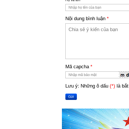
Họ và tên
*
Nội dung bình luận
*
Mã capcha
*
Lưu ý: Những ô dấu
(*)
là bắt
Gửi