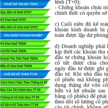
lệnh (T+0);
THUẾ GIÁ TRỊ GIA TĂNG
- Chứng khoán chưa niê
chính thức có quyền sở
Quy định về thuế GTGT
Kê Khai thuế GTGT
c) Cuối niên độ kế toá
Mẫu biểu tờ khai thuế GTGT
khoán kinh doanh bị 
toán được lập dự phòng
THU NHẬP DOANH NGHIỆP
Kê khai thuế TNDN
d) Doanh nghiệp phải 
kịp thời các khoản thu
Chi Phí Thuế TNDN
đầu tư chứng khoán k
Doanh Thu Tính Thuế TNDN
cổ tức được chia cho
Mẫu tờ khai thuế TNDN
ngày đầu tư được ghi g
đầu tư. Khi nhà đầu t
CHẾ ĐỘ KẾ TOÁN TT 99
cổ phiếu mà không phả
Cách Hạch Toán Theo Thông tư 99
dụng thặng dư vốn cổ
hữu và lợi nhuận sau 
Báo Cáo Tài Chính theo TT 99
bằng cổ phiếu) để phát
Chứng từ kế toán theo TT 99
theo dõi số lượng cổ p
Sổ Sách Kế Toán theo TT 99
cáo tài chính, không g