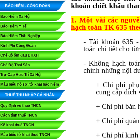
khoản chiết khấu than
BẢO HIỂM - CÔNG ĐOÀN
Bảo Hiểm Xã Hội
1. Một vài các nguyê
hạch toán TK 635 th
Bảo Hiểm Y Tế
Bảo Hiểm Thất Nghiệp
- Tài khoản 635 -
Kinh Phí Công Đoàn
toán chi tiết cho từ
Chế độ ốm đau BHXH
- Không hạch toán
Chế Độ Thai Sản
chính những nội du
Trợ Cấp Hưu Trí Xã Hội
+ Chi phí phụ
Mẫu biểu hồ sơ, tờ khai bảo hiểm
cung cấp dịch 
THUẾ THU NHẬP CÁ NHÂN
+ Chi phí bán 
Quy định về thuế TNCN
Cách tính thuế TNCN
+ Chi phí quản
Kê khai thuế TNCN
+ Chi phí kinh
Mẫu biểu tờ khai thuế TNCN