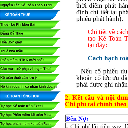
thời điểm phát hà
Nguyên Tắc Kế Toán Theo TT 99
định chi tiết tại 
KẾ TOÁN THUẾ
phiếu phát hành).
Thuế - Lệ Phí Môn Bài
Chi tiết về cá
Đăng Ký Thuế
tạo Kế Toán 
Hóa đơn giấy
tại đây:
Thuế nhà thầu
Cách hạch to
Phần mềm HTKK mới nhất
Các mức xử phạt vi phạm Thuế
- Nếu cổ phiếu ưu 
khoản cổ tức ưu đãi
Kế toán thuế cần lưu ý
phải được ghi nhận 
Hộ kinh doanh, cá nhân kinh doanh
2. Kết cấu và nội du
KẾ TOÁN TỔNG HỢP
Chi phí tài chính th
Tự học Kế toán trên Excel
Tự học Phần mềm kế toán Misa
Bên Nợ:
Tự học phần mềm kế toán Fast
- Chi phí lãi tiền vay, 