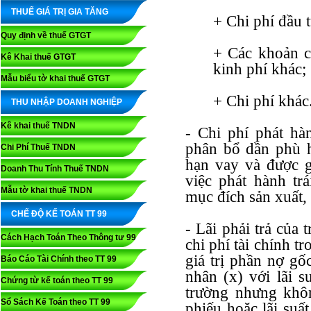
THUẾ GIÁ TRỊ GIA TĂNG
+ Chi phí đầu 
Quy định về thuế GTGT
+ Các khoản c
Kê Khai thuế GTGT
kinh phí khác;
Mẫu biểu tờ khai thuế GTGT
+ Chi phí khác
THU NHẬP DOANH NGHIỆP
Kê khai thuế TNDN
- Chi phí phát hàn
phân bổ dần phù h
Chi Phí Thuế TNDN
hạn vay và được g
Doanh Thu Tính Thuế TNDN
việc phát hành tr
Mẫu tờ khai thuế TNDN
mục đích sản xuất,
CHẾ ĐỘ KẾ TOÁN TT 99
- Lãi phải trả của 
Cách Hạch Toán Theo Thông tư 99
chi phí tài chính t
giá trị phần nợ gố
Báo Cáo Tài Chính theo TT 99
nhân (x) với lãi su
Chứng từ kế toán theo TT 99
trường nhưng khô
Sổ Sách Kế Toán theo TT 99
phiếu hoặc lãi suất