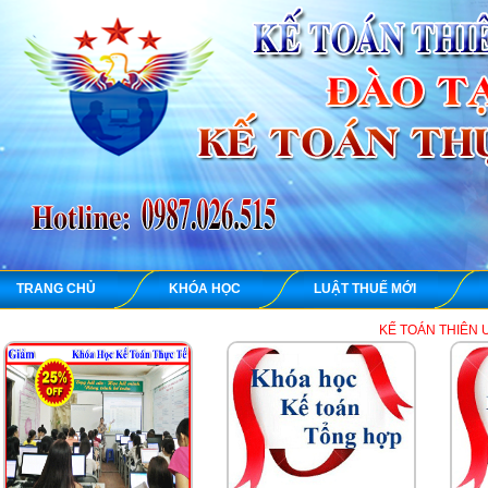
TRANG CHỦ
KHÓA HỌC
LUẬT THUẾ MỚI
KẾ TOÁN THIÊN ƯNG chuyên dạy họ