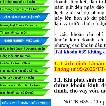
doanh, liên kết; đầu tư 
Hệ thống Báo cáo kế toán
nắm giữ đến ngày đáo 
Hệ thống chuẩn mực kế toán
lệch giữa số dự phòng 
này lớn hơn số dự phò
VĂN BẢN PHÁP LUẬT MỚI
lập kỳ trước chưa sử dụn
Những luật Thuế - Kế toán mới
Tin tức kế toán mới
- Các khoản chi phí
khoán kinh doanh, chi
NGHỀ NGHIỆP - VIỆC LÀM
nhượng các khoản đầu tư
Biểu Mẫu Đăng Ký Doanh Nghiệp
Tài khoản 635 không có
Công việc của Kế toán
3. Cách định khoản
Hỏi đáp kế toán - Thuế
Thông tư 99/2025/TT
Kinh nghiệm xin việc Kế toán
Mẫu đơn xin việc kế toán
3.1. Khi phát sinh ch
chứng khoán kinh do
Mẫu báo cáo thực tập kế toán
chính, cho vay vốn, mu
Bài tập kế toán có lời giải
Nợ TK 635 - Chi ph
CÔNG TY KẾ TOÁN THIÊN ƯNG