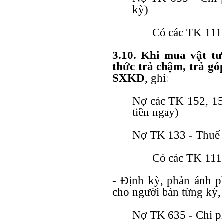
kỳ)
Có các TK 111,
3.10. Khi mua vật t
thức trả chậm, trả g
SXKD
, ghi:
Nợ các TK 152, 153
tiền ngay)
Nợ TK 133 - Thuế 
Có các TK 111,
- Định kỳ, phản ánh ph
cho người bán từng kỳ,
Nợ TK 635 - Chi ph