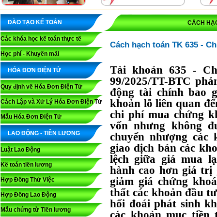
ĐÀO TẠO KẾ TOÁN
CÁCH HẠC
Các khóa học kế toán thực tế
Cách hạch toán TK 635 - Chi
Học phí - Khuyến mãi
Tài khoản 635 - Ch
HÓA ĐƠN ĐIỆN TỬ
99/2025/TT-BTC phản
Quy định về Hóa Đơn Điện Tử
động tài chính bao 
khoản lỗ liên quan đế
Cách Lập và Xử Lý Hóa Đơn Điện Tử
chi phí mua chứng kh
Mẫu Hóa Đơn Điện Tử
vốn nhưng không đư
LAO ĐỘNG - TIỀN LƯƠNG
chuyển nhượng các k
giao dịch bán các kh
Luật Lao Động
lệch giữa giá mua lạ
Kế toán tiền lương
hành cao hơn giá trị
giảm giá chứng kho
Hợp Đồng Thử Việc
thất các khoản đầu tư
Hợp Đồng Lao Động
hối đoái phát sinh kh
Mẫu chứng từ Tiền lương
các khoản mục tiền t