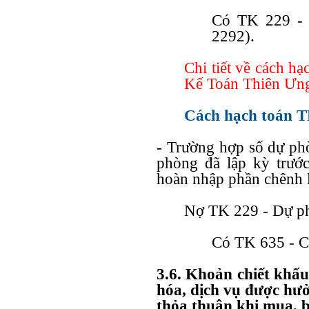
Có TK 229 - D
2292).
Chi tiết về cách h
Kế Toán Thiên Ưng
Cách hạch toán T
- Trường hợp số dự ph
phòng đã lập kỳ trướ
hoàn nhập phần chênh l
Nợ TK 229 - Dự phò
Có TK 635 - Ch
3.6. Khoản chiết khấ
hóa, dịch vụ được hư
thỏa thuận khi mua, 