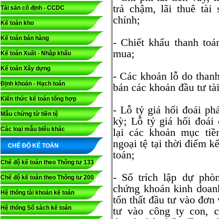
trả chậm, lãi thuê tài 
Tài sản cố định - CCDC
chính;
Kế toán kho
Kế toán bán hàng
- Chiết khấu thanh toá
mua;
Kế toán Xuất - Nhập khẩu
Kế toán Xây dựng
- Các khoản lỗ do than
Định khoản - Hạch toán
bán các khoản đầu tư tài
Kiến thức kế toán tổng hợp
- Lỗ tỷ giá hối đoái phá
Mẫu chứng từ tiền tệ
kỳ; Lỗ tỷ giá hối đoái
Các loại mẫu biểu khác
lại các khoản mục tiề
ngoại tệ tại thời điểm k
CHẾ ĐỘ KẾ TOÁN
toán;
Chế độ kế toán theo Thông tư 133
- Số trích lập dự phò
Chế độ kế toán theo Thông tư 200
chứng khoán kinh doan
Hệ thống tài khoản kế toán
tổn thất đầu tư vào đơn 
Hệ thống Sổ sách kế toán
tư vào công ty con, c