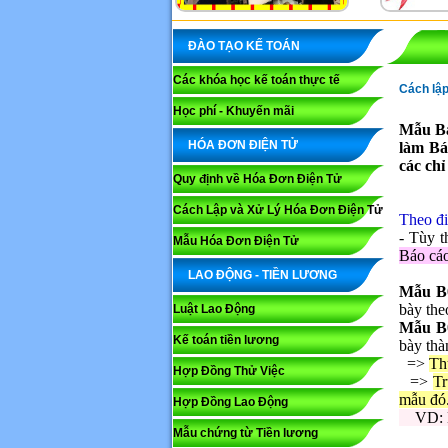
ĐÀO TẠO KẾ TOÁN
Các khóa học kế toán thực tế
Cách lập
Học phí - Khuyến mãi
Mẫu Bá
HÓA ĐƠN ĐIỆN TỬ
làm Bá
các chỉ
Quy định về Hóa Đơn Điện Tử
Cách Lập và Xử Lý Hóa Đơn Điện Tử
Theo đi
- Tùy t
Mẫu Hóa Đơn Điện Tử
Báo cáo
LAO ĐỘNG - TIỀN LƯƠNG
Mẫu B
bày the
Luật Lao Động
Mẫu B
Kế toán tiền lương
bày thà
=>
Th
Hợp Đồng Thử Việc
=>
Tr
mẫu đó
Hợp Đồng Lao Động
VD: Nă
Mẫu chứng từ Tiền lương