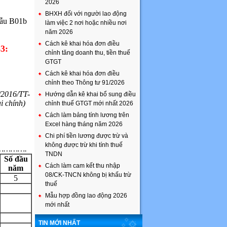
2026
BHXH đối với người lao động
Mẫu B01b
làm việc 2 nơi hoặc nhiều nơi
năm 2026
Cách kê khai hóa đơn điều
3:
chỉnh tăng doanh thu, tiền thuế
GTGT
Cách kê khai hóa đơn điều
chỉnh theo Thông tư 91/2026
/2016/TT-
Hướng dẫn kê khai bổ sung điều
i chính)
chỉnh thuế GTGT mới nhất 2026
Cách làm bảng tính lương trên
Excel hàng tháng năm 2026
Chi phí tiền lương được trừ và
không được trừ khi tính thuế
: ………….
TNDN
Số đầu
Cách làm cam kết thu nhập
năm
08/CK-TNCN không bị khấu trừ
5
thuế
Mẫu hợp đồng lao động 2026
mới nhất
TIN MỚI NHẤT