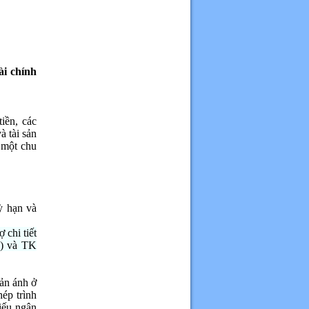
.
ài chính
iền, các
à tài sản
 một chu
ỳ hạn và
 chi tiết
g) và TK
hản ánh ở
ép trình
iếu ngân