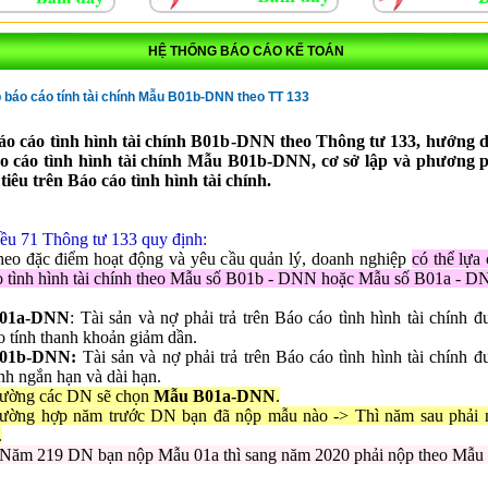
HỆ THỐNG BÁO CÁO KẾ TOÁN
 báo cáo tính tài chính Mẫu B01b-DNN theo TT 133
o cáo tình hình tài chính B01b-DNN theo Thông tư 133, hướng 
o cáo tình hình tài chính Mẫu B01b-DNN, cơ sở lập và phương 
 tiêu trên Báo cáo tình hình tài chính.
ều 71 Thông tư 133 quy định:
heo đặc điểm hoạt động và yêu cầu quản lý, doanh nghiệp
có thể lựa
 tình hình tài chính theo Mẫu số B01b - DNN hoặc Mẫu số B01a - D
01a-DNN
: Tài sản và nợ phải trả trên Báo cáo tình hình tài chính đ
o tính thanh khoản giảm dần.
01b-DNN:
Tài sản và nợ phải trả trên Báo cáo tình hình tài chính đ
nh ngắn hạn và dài hạn.
ường các DN sẽ chọn
Mẫu B01a-DNN
.
ường hợp năm trước DN bạn đã nộp mẫu nào -> Thì năm sau phải 
.
m 219 DN bạn nộp Mẫu 01a thì sang năm 2020 phải nộp theo Mẫu 