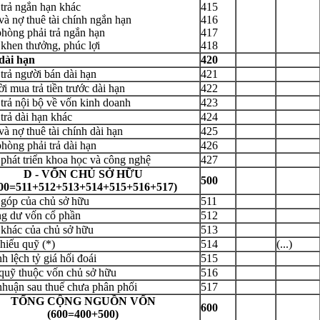
 trả ngắn hạn khác
415
và nợ thuê tài chính ngắn hạn
416
hòng phải trả ngắn hạn
417
ha
*
khen thưởng, phúc lợi
418
 dài hạn
420
 trả người bán dài hạn
421
hững ô dấu
(*)
là bắt buộc !
i mua trả tiền trước dài hạn
422
 trả nội bộ về vốn kinh doanh
423
 trả dài hạn khác
424
và nợ thuê tài chính dài hạn
425
hòng phải trả dài hạn
426
phát triển khoa học và công nghệ
427
D - VỐN CHỦ SỞ HỮU
500
00=511+512+513+514+515+516+517)
 góp của chủ sở hữu
511
ng dư vốn cổ phần
512
 khác của chủ sở hữu
513
hiếu quỹ (*)
514
(...)
h lệch tỷ giá hối đoái
515
 quỹ thuộc vốn chủ sở hữu
516
nhuận sau thuế chưa phân phối
517
TỔNG CỘNG NGUỒN VỐN
600
(600=400+500)