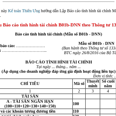
------------------------------------------------------------------------------------------------------------
t này
Kế toán Thiên Ưng
hướng dẫn Lập Báo cáo tình hình tài chính 
.
u Báo cáo tình hình tài chính B01b-DNN theo Thông tư 13
Báo cáo tình hình tài chính (Mẫu số B01b - DNN)
Mẫu số B01b - DNN
 báo cáo:
…………………
(Ban hành theo Thông tư số 133
:
…………………………...
BTC ngày 26/8/2016 của Bộ Tà
BÁO CÁO TÌNH HÌNH TÀI CHÍNH
Tại ngày ... tháng... năm ...
(Áp dụng cho doanh nghiệp đáp ứng giả định hoạt động liên tục)
Đơn vị tính
Thuyết
Số cuối
CHỈ TIÊU
Mã số
minh
năm
1
2
3
4
TÀI SẢN
A - TÀI SẢN NGẮN HẠN
100
(100=110+120+130+140+150)
n và các khoản tương đương tiền
110