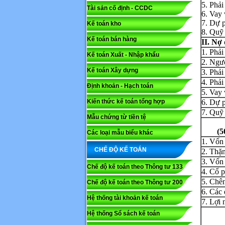
5. Phải
Tài sản cố định - CCDC
6. Vay 
7. Dự p
Kế toán kho
Mã capc
8. Quỹ 
Kế toán bán hàng
II. Nợ
1. Phải
Kế toán Xuất - Nhập khẩu
Lưu ý: N
2. Ngườ
Kế toán Xây dựng
3. Phải
Gửi
4. Phải
Định khoản - Hạch toán
5. Vay 
Kiến thức kế toán tổng hợp
6. Dự p
7. Quỹ 
Mẫu chứng từ tiền tệ
(5
Các loại mẫu biểu khác
1. Vốn
CHẾ ĐỘ KẾ TOÁN
2. Thặ
3. Vốn
Chế độ kế toán theo Thông tư 133
4. Cổ p
5. Chên
Chế độ kế toán theo Thông tư 200
6. Các
Hệ thống tài khoản kế toán
7. Lợi 
Hệ thống Sổ sách kế toán