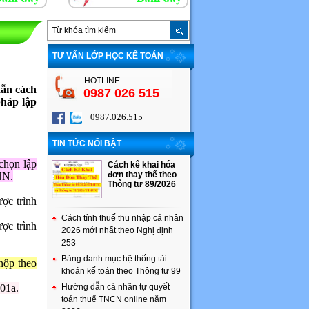
TƯ VẤN LỚP HỌC KẾ TOÁN
HOTLINE:
dẫn cách
0987 026 515
pháp lập
0987.026.515
TIN TỨC NỔI BẬT
 chọn lập
Cách kê khai hóa
đơn thay thế theo
NN.
Thông tư 89/2026
ược trình
Cách tính thuế thu nhập cá nhân
ược trình
2026 mới nhất theo Nghị định
253
Bảng danh mục hệ thống tài
nộp theo
khoản kế toán theo Thông tư 99
01a.
Hướng dẫn cá nhân tự quyết
toán thuế TNCN online năm