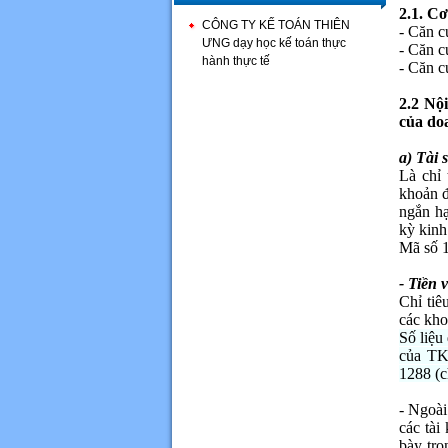
2.1. Cơ
CÔNG TY KẾ TOÁN THIÊN
- Căn c
ƯNG dạy học kế toán thực
- Căn c
hành thực tế
- Căn c
2.2 Nộ
của do
a) Tài 
Là chỉ 
khoản đ
ngắn hạ
kỳ kinh
Mã số 1
- Tiền 
Chỉ tiê
các kho
Số liệu
của TK 
1288 (c
- Ngoài
các tài
bày tro