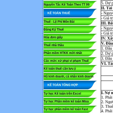
5. Dự p
Nguyên Tắc Kế Toán Theo TT 99
II. Tài
- Nguy
KẾ TOÁN THUẾ
- Giá t
Thuế - Lệ Phí Môn Bài
III. B
- Nguy
Đăng Ký Thuế
- Giá t
Hóa đơn giấy
IV. Xâ
V. Đầu
Thuế nhà thầu
1. Đầu 
Phần mềm HTKK mới nhất
2. Dự p
3. Đầu 
Các mức xử phạt vi phạm Thuế
VI. Tà
Kế toán thuế cần lưu ý
Họ và tê
Hộ kinh doanh, cá nhân kinh doanh
KẾ TOÁN TỔNG HỢP
Nội dung
I. Nợ 
Tự học Kế toán trên Excel
1. Phải
Tự học Phần mềm kế toán Misa
2. Ngườ
3. Thu
Tự học phần mềm kế toán Fast
4. Phải