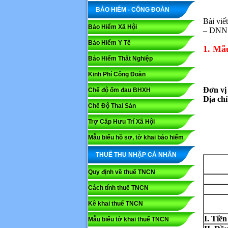
BẢO HIỂM - CÔNG ĐOÀN
Bài viế
Bảo Hiểm Xã Hội
– DNN
Bảo Hiểm Y Tế
1. Mẫ
Bảo Hiểm Thất Nghiệp
Kinh Phí Công Đoàn
Đơn vị
Chế độ ốm đau BHXH
Địa chỉ
Chế Độ Thai Sản
Trợ Cấp Hưu Trí Xã Hội
Mẫu biểu hồ sơ, tờ khai bảo hiểm
THUẾ THU NHẬP CÁ NHÂN
Quy định về thuế TNCN
Cách tính thuế TNCN
Kê khai thuế TNCN
I. Tiề
Mẫu biểu tờ khai thuế TNCN