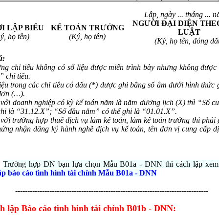
Lập, ngày ... tháng ... n
NGƯỜI ĐẠI DIỆN THE
I LẬP BIỂU
KẾ TOÁN TRƯỞNG
LUẬT
ý, họ tên)
(Ký, họ tên)
(Ký, họ tên, đóng dấ
ú:
ng chỉ tiêu không có số liệu được miễn trình bày nhưng không được 
 chỉ tiêu.
liệu trong các chỉ tiêu có dấu (*) được ghi bằng số âm dưới hình thức 
đơn (…).
 với doanh nghiệp có kỳ kế toán năm là năm dương lịch (X) thì “Số c
ghi là “31.12.X”; “Số đầu năm” có thể ghi là “01.01.X”.
 với trường hợp thuê dịch vụ làm kế toán, làm kế toán trưởng thì phải 
ứng nhận đăng ký hành nghề dịch vụ kế toán, tên đơn vị cung cấp dị
Trường hợp DN bạn lựa chọn Mẫu B01a - DNN thì cách lập xem 
ập báo cáo tình hình tài chính Mẫu B01a - DNN
-------------------------------------------------------------------------------
h lập Báo cáo tình hình tài chính B01b - DNN: