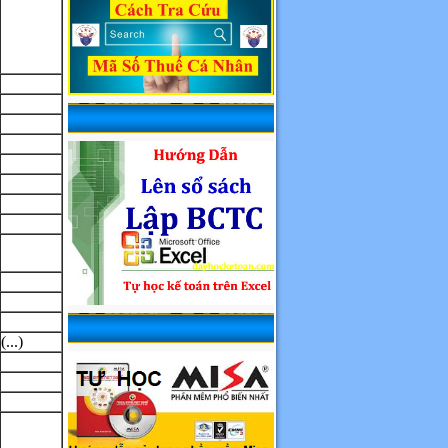
(...)