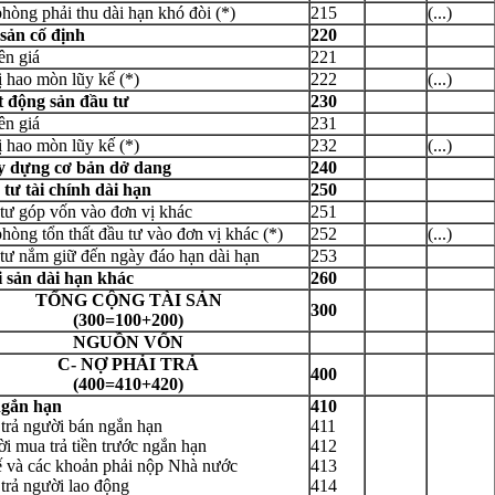
hòng phải thu dài hạn khó đòi (*)
215
(...)
 sản cố định
220
ên giá
221
rị hao mòn lũy kế (*)
222
(...)
ất động sản đầu tư
230
ên giá
231
rị hao mòn lũy kế (*)
232
(...)
y dựng cơ bản dở dang
240
 tư tài chính dài hạn
250
tư góp vốn vào đơn vị khác
251
hòng tổn thất đầu tư vào đơn vị khác (*)
252
(...)
tư nắm giữ đến ngày đáo hạn dài hạn
253
i sản dài hạn khác
260
TỔNG CỘNG TÀI SẢN
300
n
*
(300=100+200)
NGUỒN VỐN
C- NỢ PHẢI TRẢ
400
 bình luận
*
(400=410+420)
ngắn hạn
410
 trả người bán ngắn hạn
411
i mua trả tiền trước ngắn hạn
412
ế và các khoản phải nộp Nhà nước
413
 trả người lao động
414