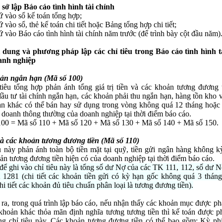
 sở lập Báo cáo tình hình tài chính
ứ vào sổ kế toán tổng hợp;
ứ vào sổ, thẻ kế toán chi tiết hoặc Bảng tổng hợp chi tiết;
ứ vào Báo cáo tình hình tài chính năm trước (để trình bày cột đầu năm)
i dung và phương pháp lập các chỉ tiêu trong Báo cáo tình hình t
anh nghiệp
sản ngắn hạn (Mã số 100)
tiêu tổng hợp phản ánh tổng giá trị tiền và các khoản tương đương t
ầu tư tài chính ngắn hạn, các khoản phải thu ngắn hạn, hàng tồn kho v
n khác có thể bán hay sử dụng trong vòng không quá 12 tháng hoặc
 doanh thông thường của doanh nghiệp tại thời điểm báo cáo.
00 = Mã số 110 + Mã số 120 + Mã số 130 + Mã số 140 + Mã số 150.
và các khoản tương đương tiền (Mã số 110)
u này phản ánh toàn bộ tiền mặt tại quỹ, tiền gửi ngân hàng không k
ản tương đương tiền hiện có của doanh nghiệp tại thời điểm báo cáo.
 để ghi vào chỉ tiêu này là tổng số dư Nợ của các TK 111, 112, số dư Nợ
1281 (chi tiết các khoản tiền gửi có kỳ hạn gốc không quá 3 thán
hi tiết các khoản đủ tiêu chuẩn phân loại là tương đương tiền).
 ra, trong quá trình lập báo cáo, nếu nhận thấy các khoản mục được p
 khoản khác thỏa mãn định nghĩa tương tương tiền thì kế toán được ph
ng chỉ tiêu này. Các khoản tương đương tiền có thể bao gồm: Kỳ ph