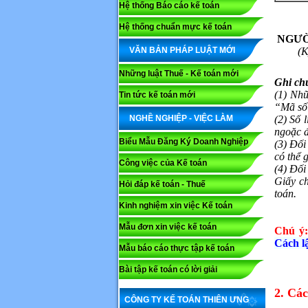
Hệ thống Báo cáo kế toán
Hệ thống chuẩn mực kế toán
NGƯỜ
VĂN BẢN PHÁP LUẬT MỚI
(K
Những luật Thuế - Kế toán mới
Ghi ch
(1) Nhữ
Tin tức kế toán mới
“Mã số”
NGHỀ NGHIỆP - VIỆC LÀM
(2) Số 
ngoặc 
Biểu Mẫu Đăng Ký Doanh Nghiệp
(3) Đối
có thể 
Công việc của Kế toán
(4) Đối
Giấy ch
Hỏi đáp kế toán - Thuế
toán.
Kinh nghiệm xin việc Kế toán
Mẫu đơn xin việc kế toán
Chú ý:
Cách l
Mẫu báo cáo thực tập kế toán
Bài tập kế toán có lời giải
2. Các
CÔNG TY KẾ TOÁN THIÊN ƯNG