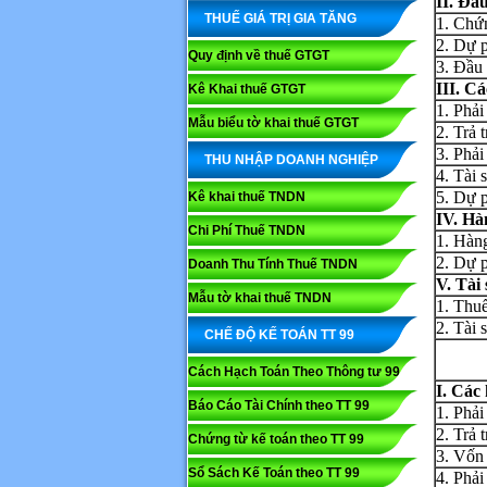
II. Đầ
THUẾ GIÁ TRỊ GIA TĂNG
1. Chứ
2. Dự 
Quy định về thuế GTGT
3. Đầu
III. C
Kê Khai thuế GTGT
1. Phải
Mẫu biểu tờ khai thuế GTGT
2. Trả 
3. Phải
THU NHẬP DOANH NGHIỆP
4. Tài 
5. Dự p
Kê khai thuế TNDN
IV. Hà
Chi Phí Thuế TNDN
1. Hàn
2. Dự p
Doanh Thu Tính Thuế TNDN
V. Tài
Mẫu tờ khai thuế TNDN
1. Thu
2. Tài 
CHẾ ĐỘ KẾ TOÁN TT 99
Cách Hạch Toán Theo Thông tư 99
I. Các
Báo Cáo Tài Chính theo TT 99
1. Phải
2. Trả 
Chứng từ kế toán theo TT 99
3. Vốn 
Sổ Sách Kế Toán theo TT 99
4. Phải