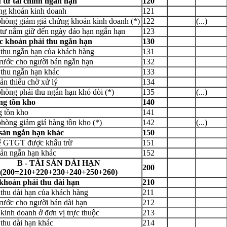
u tư tài chính ngắn hạn
120
ng khoán kinh doanh
121
phòng giảm giá chứng khoán kinh doanh (*)
122
(...)
 tư nắm giữ đến ngày đáo hạn ngắn hạn
123
ác khoản phải thu ngắn hạn
130
 thu ngắn hạn của khách hàng
131
trước cho người bán ngắn hạn
132
 thu ngắn hạn khác
133
sản thiếu chờ xử lý
134
hòng phải thu ngắn hạn khó đòi (*)
135
(...)
ng tồn kho
140
g tồn kho
141
hòng giảm giá hàng tồn kho (*)
142
(...)
 sản ngắn hạn khác
150
ế GTGT được khấu trừ
151
sản ngắn hạn khác
152
B - TÀI SẢN DÀI HẠN
200
(200=210+220+230+240+250+260)
 khoản phải thu dài hạn
210
 thu dài hạn của khách hàng
211
trước cho người bán dài hạn
212
kinh doanh ở đơn vị trực thuộc
213
 thu dài hạn khác
214