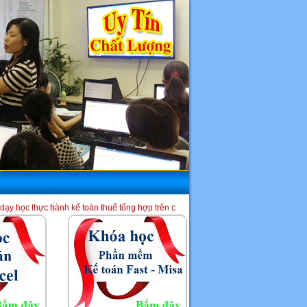
 kế toán thuế tổng hợp trên chứng từ thực tế và phần mềm HTKK, Excel, Misa. Là 
HCM