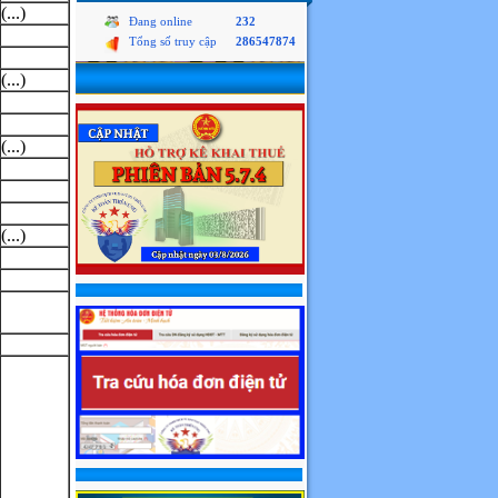
(...)
Đang online
232
Tổng số truy cập
286547874
(...)
(...)
(...)