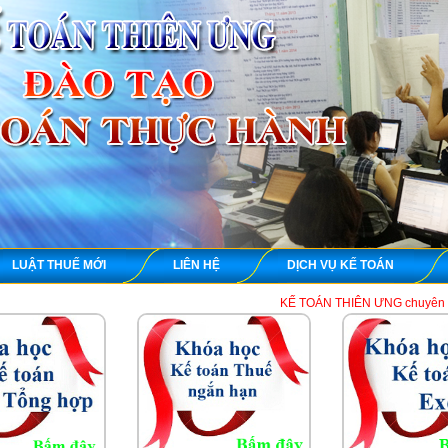
LUẬT THUẾ MỚI
LIÊN HỆ
DỊCH VỤ KẾ TOÁN
KẾ TOÁN THIÊN ƯNG chuyên dạy học thực hành