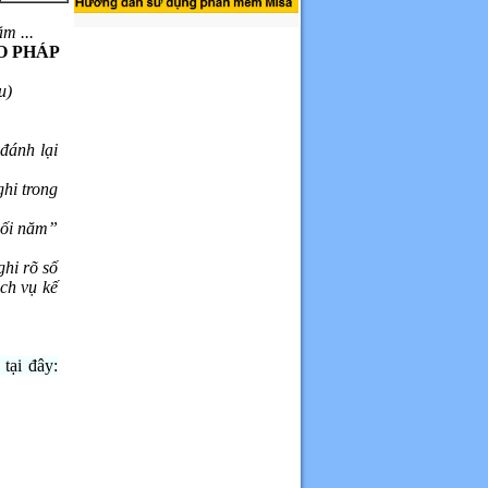
ăm ...
O PHÁP
u)
đánh lại
ghi trong
uối năm”
ghi rõ số
ch vụ kế
tại đây: