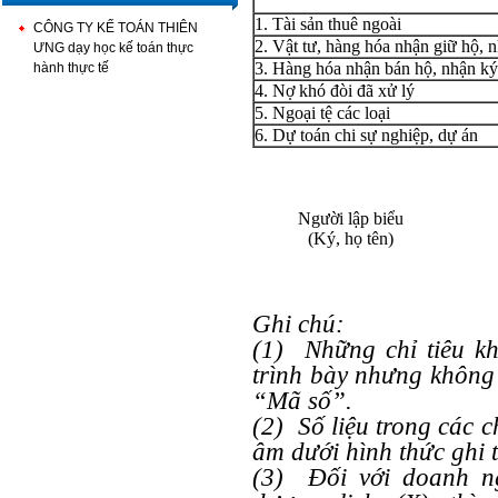
1. Tài sản thuê ngoài
CÔNG TY KẾ TOÁN THIÊN
2. Vật tư, hàng hóa nhận giữ hộ, 
ƯNG dạy học kế toán thực
3. Hàng hóa nhận bán hộ, nhận ký
hành thực tế
4. Nợ khó đòi đã xử lý
5. Ngoại tệ các loại
6. Dự toán chi sự nghiệp, dự án
Người lập biểu
(Ký, họ tên)
Ghi chú:
(1)
Những chỉ tiêu k
trình bày nhưng không 
“Mã số”.
(2)
Số liệu trong các c
âm dưới hình thức ghi t
(3)
Đối với doanh n