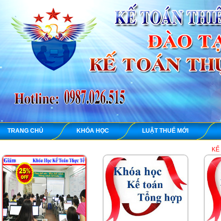
TRANG CHỦ
KHÓA HỌC
LUẬT THUẾ MỚI
KẾ TOÁN THIÊN Ư