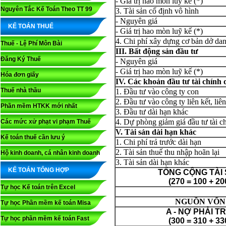
- Giá trị hao mòn luỹ kế (*)
Nguyên Tắc Kế Toán Theo TT 99
3. Tài sản cố định vô hình
- Nguyên giá
KẾ TOÁN THUẾ
- Giá trị hao mòn luỹ kế (*)
4. Chi phí xây dựng cơ bản dở da
Thuế - Lệ Phí Môn Bài
III. Bất động sản đầu tư
Đăng Ký Thuế
- Nguyên giá
- Giá trị hao mòn luỹ kế (*)
Hóa đơn giấy
IV. Các khoản đầu tư tài chính 
Thuế nhà thầu
1. Đầu tư vào công ty con
2. Đầu tư vào công ty liên kết, liê
Phần mềm HTKK mới nhất
3. Đầu tư dài hạn khác
4. Dự phòng giảm giá đầu tư tài ch
Các mức xử phạt vi phạm Thuế
V. Tài sản dài hạn khác
Kế toán thuế cần lưu ý
1. Chi phí trả trước dài hạn
2. Tài sản thuế thu nhập hoãn lại
Hộ kinh doanh, cá nhân kinh doanh
3. Tài sản dài hạn khác
KẾ TOÁN TỔNG HỢP
TỔNG CỘNG TÀI
(270 = 100 + 20
Tự học Kế toán trên Excel
NGUỒN VỐN
Tự học Phần mềm kế toán Misa
A - NỢ PHẢI T
Tự học phần mềm kế toán Fast
(300 = 310 + 33