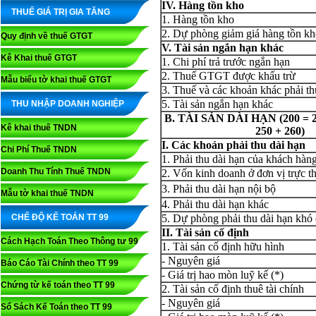
IV. Hàng tồn kho
THUẾ GIÁ TRỊ GIA TĂNG
1. Hàng tồn kho
2. Dự phòng giảm giá hàng tồn kh
Quy định về thuế GTGT
V. Tài sản ngắn hạn khác
Kê Khai thuế GTGT
1. Chi phí trả trước ngắn hạn
2. Thuế GTGT được khấu trừ
Mẫu biểu tờ khai thuế GTGT
3. Thuế và các khoản khác phải t
5. Tài sản ngắn hạn khác
THU NHẬP DOANH NGHIỆP
B. TÀI SẢN DÀI HẠN (200 = 21
Kê khai thuế TNDN
250 + 260)
I. Các khoản phải thu dài hạn
Chi Phí Thuế TNDN
1. Phải thu dài hạn của khách hàn
Doanh Thu Tính Thuế TNDN
2. Vốn kinh doanh ở đơn vị trực t
3. Phải thu dài hạn nội bộ
Mẫu tờ khai thuế TNDN
4. Phải thu dài hạn khác
CHẾ ĐỘ KẾ TOÁN TT 99
5. Dự phòng phải thu dài hạn khó 
II. Tài sản cố định
Cách Hạch Toán Theo Thông tư 99
1. Tài sản cố định hữu hình
- Nguyên giá
Báo Cáo Tài Chính theo TT 99
- Giá trị hao mòn luỹ kế (*)
Chứng từ kế toán theo TT 99
2. Tài sản cố định thuê tài chính
- Nguyên giá
Sổ Sách Kế Toán theo TT 99