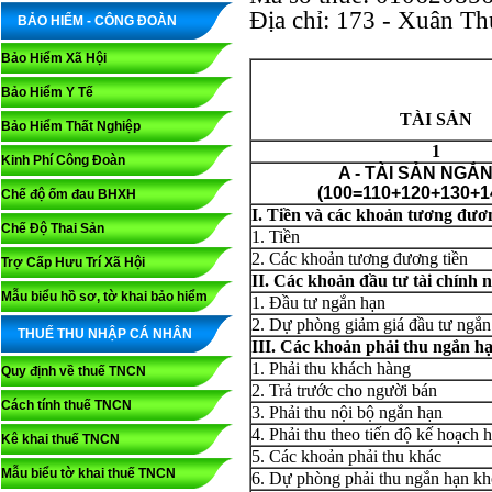
Địa chỉ: 173 - Xuân Th
BẢO HIỂM - CÔNG ĐOÀN
Bảo Hiểm Xã Hội
Bảo Hiểm Y Tế
TÀI SẢN
Bảo Hiểm Thất Nghiệp
1
Kinh Phí Công Đoàn
A - TÀI SẢN NGẮ
(100=110+120+130+1
Chế độ ốm đau BHXH
I. Tiền và các khoản tương đươn
Chế Độ Thai Sản
1. Tiền
2. Các khoản tương đương tiền
Trợ Cấp Hưu Trí Xã Hội
II. Các khoản đầu tư tài chính 
Mẫu biểu hồ sơ, tờ khai bảo hiểm
1. Đầu tư ngắn hạn
2. Dự phòng giảm giá đầu tư ngắn 
THUẾ THU NHẬP CÁ NHÂN
III. Các khoản phải thu ngắn h
1. Phải thu khách hàng
Quy định về thuế TNCN
2. Trả trước cho người bán
Cách tính thuế TNCN
3. Phải thu nội bộ ngắn hạn
4. Phải thu theo tiến độ kế hoạch
Kê khai thuế TNCN
5. Các khoản phải thu khác
Mẫu biểu tờ khai thuế TNCN
6. Dự phòng phải thu ngắn hạn khó