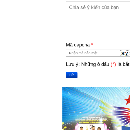
Mã capcha
*
Lưu ý: Những ô dấu
(*)
là bắt
Gửi