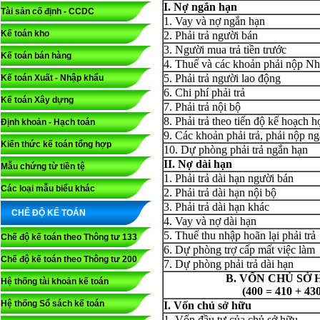
I. Nợ ngắn hạn
Tài sản cố định - CCDC
1. Vay và nợ ngắn hạn
Kế toán kho
2. Phải trả người bán
3. Người mua trả tiền trước
Kế toán bán hàng
4. Thuế và các khoản phải nộp N
5. Phải trả người lao động
Kế toán Xuất - Nhập khẩu
6. Chi phí phải trả
Kế toán Xây dựng
7. Phải trả nội bộ
8. Phải trả theo tiến độ kế hoạch
Định khoản - Hạch toán
9. Các khoản phải trả, phải nộp n
Kiến thức kế toán tổng hợp
10. Dự phòng phải trả ngắn hạn
II. Nợ dài hạn
Mẫu chứng từ tiền tệ
1. Phải trả dài hạn người bán
Các loại mẫu biểu khác
2. Phải trả dài hạn nội bộ
3. Phải trả dài hạn khác
CHẾ ĐỘ KẾ TOÁN
4. Vay và nợ dài hạn
5. Thuế thu nhập hoãn lại phải trả
Chế độ kế toán theo Thông tư 133
6. Dự phòng trợ cấp mất việc làm
Chế độ kế toán theo Thông tư 200
7. Dự phòng phải trả dài hạn
B. VỐN CHỦ SỞ
Hệ thống tài khoản kế toán
(400 = 410 + 430
Hệ thống Sổ sách kế toán
I. Vốn chủ sở hữu
1. Vốn đầu tư của chủ sở hữu