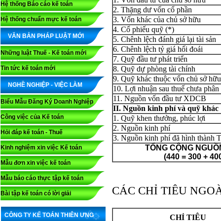
Hệ thống Báo cáo kế toán
2. Thặng dư vốn cổ phần
3. Vốn khác của chủ sở hữu
Hệ thống chuẩn mực kế toán
4. Cổ phiếu quỹ (*)
VĂN BẢN PHÁP LUẬT MỚI
5. Chênh lệch đánh giá lại tài sản
6. Chênh lệch tỷ giá hối đoái
Những luật Thuế - Kế toán mới
7. Quỹ đầu tư phát triển
Tin tức kế toán mới
8. Quỹ dự phòng tài chính
9. Quỹ khác thuộc vốn chủ sở hữu
NGHỀ NGHIỆP - VIỆC LÀM
10. Lợi nhuận sau thuế chưa phân
11. Nguồn vốn đầu tư XDCB
Biểu Mẫu Đăng Ký Doanh Nghiệp
II. Nguồn kinh phí và quỹ khác
Công việc của Kế toán
1. Quỹ khen thưởng, phúc lợi
2. Nguồn kinh phí
Hỏi đáp kế toán - Thuế
3. Nguồn kinh phí đã hình thành
TỔNG CỘNG NGUỒ
Kinh nghiệm xin việc Kế toán
(440 = 300 + 400
Mẫu đơn xin việc kế toán
Mẫu báo cáo thực tập kế toán
CÁC CHỈ TIÊU NGO
Bài tập kế toán có lời giải
CÔNG TY KẾ TOÁN THIÊN ƯNG
CHỈ TIÊU