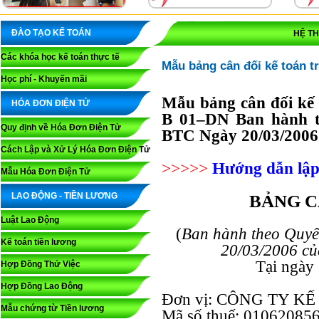
ĐÀO TẠO KẾ TOÁN
HỆ T
Các khóa học kế toán thực tế
Mẫu bảng cân đối kế toán t
Học phí - Khuyến mãi
Mẫu bảng cân đối kế 
HÓA ĐƠN ĐIỆN TỬ
B 01–DN Ban hành t
Quy định về Hóa Đơn Điện Tử
BTC Ngày 20/03/2006 
Cách Lập và Xử Lý Hóa Đơn Điện Tử
>>>>>
Hướng dẫn lập
Mẫu Hóa Đơn Điện Tử
LAO ĐỘNG - TIỀN LƯƠNG
BẢNG C
Luật Lao Động
(
Ban hành theo Quyế
Kế toán tiền lương
20/03/2006 củ
Tại ngày .
Hợp Đồng Thử Việc
Hợp Đồng Lao Động
Đơn vị: CÔNG TY K
Mẫu chứng từ Tiền lương
Mã số thuế: 01062085