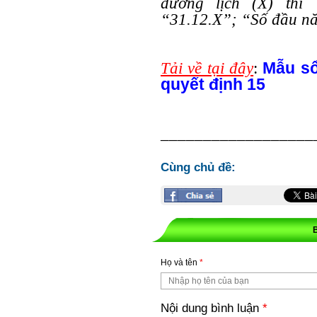
dương lịch (X) thì
“31.12.X”; “Số đầu nă
Mẫu sổ
Tải về tại đây
:
quyế
t định
15
__________________
Cùng chủ đề:
Họ và tên
*
Nội dung bình luận
*