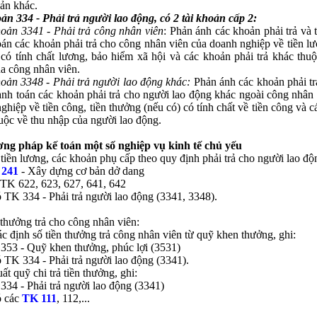
ản khác.
ản 334 - Phải trả người lao động, có 2 tài khoản cấp 2:
hoản 3341 - Phải trả công nhân viên
: Phản ánh các khoản phải trả và 
oán các khoản phải trả cho công nhân viên của doanh nghiệp về tiền lư
có tính chất lương, bảo hiểm xã hội và các khoản phải trả khác thuộ
a công nhân viên.
hoản 3348 - Phải trả người lao động khác:
Phản ánh các khoản phải tr
anh toán các khoản phải trả cho người lao động khác ngoài công nhân 
ghiệp về tiền công, tiền thưởng (nếu có) có tính chất về tiền công và 
uộc về thu nhập của người lao động.
ơng pháp kế toán một số nghiệp vụ kinh tế chủ yếu
 tiền lương, các khoản phụ cấp theo quy định phải trả cho người lao độn
 241
- Xây dựng cơ bản dở dang
TK 622, 623, 627, 641, 642
334 - Phải trả người lao động (3341, 3348).
 thưởng trả cho công nhân viên:
ác định số tiền thưởng trả công nhân viên từ quỹ khen thưởng, ghi:
53 - Quỹ khen thưởng, phúc lợi (3531)
 TK 334 - Phải trả người lao động (3341).
ất quỹ chi trả tiền thưởng, ghi:
34 - Phải trả người lao động (3341)
 các
TK 111
, 112,...