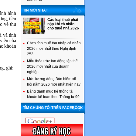
TIN MỚI NHẤT
tình hình
ơng, tiền
Các loại thuế phải
c về thu
nộp khi cá nhân
cho thuê nhà 2026
ả và tình
viên của
Cách tính thuế thu nhập cá nhân
các khoản
2026 mới nhất theo Nghị định
253
Mẫu thỏa ước lao động tập thể
2026 mới nhất của doanh
g, ghi:
nghiệp
Mức lương đóng Bảo hiểm xã
hội năm 2026 mới nhất hiện nay
Bảng danh mục hệ thống tài
khoản kế toán theo Thông tư 99
TÌM CHÚNG TÔI TRÊN FACEBOOK