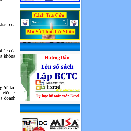
khác của
khác của
ng không
gười lao
 viên...:
ủa doanh