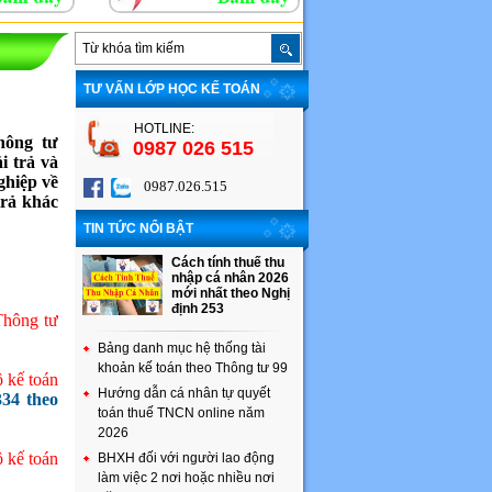
TƯ VẤN LỚP HỌC KẾ TOÁN
HOTLINE:
hông tư
0987 026 515
i trả và
ghiệp về
0987.026.515
trả khác
TIN TỨC NỔI BẬT
Cách tính thuế thu
nhập cá nhân 2026
mới nhất theo Nghị
định 253
Thông tư
Bảng danh mục hệ thống tài
khoản kế toán theo Thông tư 99
 kế toán
Hướng dẫn cá nhân tự quyết
34 theo
toán thuế TNCN online năm
2026
 kế toán
BHXH đối với người lao động
làm việc 2 nơi hoặc nhiều nơi