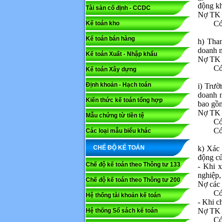
động kh
Tài sản cố định - CCDC
Nợ TK 3
Có
Kế toán kho
Mã capc
Kế toán bán hàng
h) Tha
doanh n
Kế toán Xuất - Nhập khẩu
Nợ TK 3
Lưu ý: N
Có
Kế toán Xây dựng
Gửi
Định khoản - Hạch toán
i) Trườ
doanh n
Kiến thức kế toán tổng hợp
bao gồ
Nợ TK 3
Mẫu chứng từ tiền tệ
Có
Có
Các loại mẫu biểu khác
CHẾ ĐỘ KẾ TOÁN
k) Xác 
động của
Chế độ kế toán theo Thông tư 133
- Khi 
nghiệp,
Chế độ kế toán theo Thông tư 200
Nợ các 
Có
Hệ thống tài khoản kế toán
- Khi c
Nợ TK 3
Hệ thống Sổ sách kế toán
Có