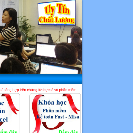
ứng từ thực tế và phần mềm HTKK, Excel, Misa. Là một địa chỉ học kế toán tốt n
HCM