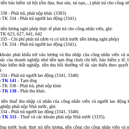
 tiền bảo hiểm xã hội (ốm đau, thai sản, tai nạn,...) phải trả cho công n
38 - Phải trả, phải nộp khác (3383)
 TK 334 - Phải trả người lao động (3341).
 tiền lương nghỉ phép thực tế phải trả cho công nhân viên, ghi:
TK 623, 627, 641, 642
35 - Chi phí phải trả (đơn vị có trích trước tiền lương nghỉ phép)
 TK 334 - Phải trả người lao động (3341).
khoản phải khấu trừ vào lương và thu nhập của công nhân viên và n
ác của doanh nghiệp như tiền tạm ứng chưa chi hết, bảo hiểm y tế, 
 bảo hiểm thất nghiệp, tiền thu bồi thường về tài sản thiếu theo quyế
i:
34 - Phải trả người lao động (3341, 3348)
ó
TK 141
- Tạm ứng
n
*
 TK 338 - Phải trả, phải nộp khác
ó
TK 138
- Phải thu khác.
 bình luận
*
 tiền thuế thu nhập cá nhân của công nhân viên và người lao động 
ghiệp phải nộp Nhà nước, ghi:
34 - Phải trả người lao động (3341, 3348)
ó
TK 333
- Thuế và các khoản phải nộp Nhà nước (3335).
ứng trước hoặc thực trả tiền lương, tiền công cho công nhân viên và 