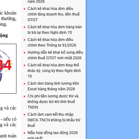
năm 2026
Cách kê khai hóa đơn điều
ác khoản
chỉnh tăng doanh thu, tiền thuế
 thưởng,
GTGT
ộng.
Cách kê khai hóa đơn hàng bán
bị trả lại theo Nghị định 70
động
Cách kê khai hóa đơn điều
chỉnh theo Thông tư 91/2026
Hướng dẫn kê khai bổ sung điều
chỉnh thuế GTGT mới nhất 2026
Cách kê khai hóa đơn thay thế
khác kỳ, cùng kỳ theo Nghị định
70
Cách làm bảng tính lương trên
Excel hàng tháng năm 2026
Chi phí tiền lương được trừ và
không được trừ khi tính thuế
ng và các
TNDN
Cách làm cam kết thu nhập
 - nếu có
08/CK-TNCN không bị khấu trừ
ng và các
thuế
Mẫu hợp đồng lao động 2026
hanh toán
mới nhất