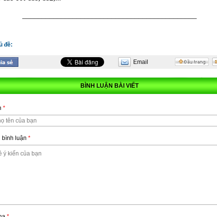
_____________________________________________
ủ đề:
Email
BÌNH LUẬN BÀI VIẾT
n
*
 bình luận
*
ha
*