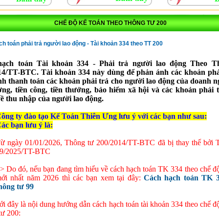
CHẾ ĐỘ KẾ TOÁN THEO THÔNG TƯ 200
h toán phải trả người lao động - Tài khoản 334 theo TT 200
hạch toán Tài khoản 334 - Phải trả người lao động
Theo T
14/TT-BTC. Tài khoản 334 này dùng để phản ánh các khoản phả
ình thanh toán các khoản phải trả cho người lao động của doanh n
ương, tiền công, tiền thưởng, bảo hiểm xã hội và các khoản phải 
về thu nhập của người lao động.
ông ty đào tạo Kế Toán Thiên Ưng lưu ý với các bạn như sau:
ác bạn lưu ý là:
ừ ngày 01/01/2026, Thông tư 200/2014/TT-BTC đã bị thay thế bởi 
9/2025/TT-BTC
> Do đó, nếu bạn đang tìm hiểu về cách hạch toán TK 334 theo chế độ
ới nhất năm 2026 thì các bạn xem tại đây:
Cách hạch toán TK 3
hông tư 99
i đây là nội dung hướng dẫn cách hạch toán tài khoản 334 theo chế độ
ư 200: