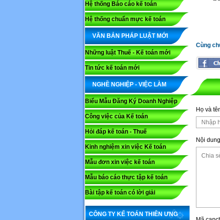
Hệ thống Báo cáo kế toán
Hệ thống chuẩn mực kế toán
VĂN BẢN PHÁP LUẬT MỚI
Cùng ch
Những luật Thuế - Kế toán mới
Tin tức kế toán mới
NGHỀ NGHIỆP - VIỆC LÀM
Biểu Mẫu Đăng Ký Doanh Nghiệp
Họ và tê
Công việc của Kế toán
Hỏi đáp kế toán - Thuế
Nội dung
Kinh nghiệm xin việc Kế toán
Mẫu đơn xin việc kế toán
Mẫu báo cáo thực tập kế toán
Bài tập kế toán có lời giải
CÔNG TY KẾ TOÁN THIÊN ƯNG
Mã capc