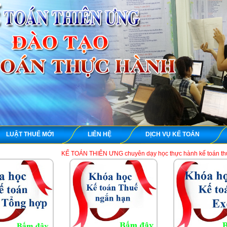
LUẬT THUẾ MỚI
LIÊN HỆ
DỊCH VỤ KẾ TOÁN
KẾ TOÁN THIÊN ƯNG chuyên dạy học thực hành kế toán thuế tổng hợp trên ch