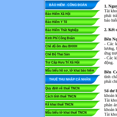
BẢO HIỂM - CÔNG ĐOÀN
1. Nguy
Tài kho
Bảo Hiểm Xã Hội
phải tr
bảo hiể
Bảo Hiểm Y Tế
2. Kết 
Bảo Hiểm Thất Nghiệp
Kinh Phí Công Đoàn
Bên Nợ
- Các k
Chế độ ốm đau BHXH
lương, 
ứng trư
Chế Độ Thai Sản
- Các k
động.
Trợ Cấp Hưu Trí Xã Hội
Mẫu biểu hồ sơ, tờ khai bảo hiểm
Bên C
tính ch
THUẾ THU NHẬP CÁ NHÂN
phải ch
Quy định về thuế TNCN
Số dư 
khoản k
Cách tính thuế TNCN
Tài kho
Kê khai thuế TNCN
phản án
khoản k
Mẫu biểu tờ khai thuế TNCN
Tài kho