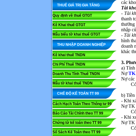
các kho
THUẾ GIÁ TRỊ GIA TĂNG
Tài kho
- Tài k
Quy định về thuế GTGT
thanh t
thưởng 
Kê Khai thuế GTGT
nhập củ
Mẫu biểu tờ khai thuế GTGT
- Tài k
hình th
THU NHẬP DOANH NGHIỆP
doanh n
khác th
Kê khai thuế TNDN
3. Phư
Chi Phí Thuế TNDN
a) Tính
Nợ
TK
Doanh Thu Tính Thuế TNDN
Nợ các 
Mẫu tờ khai thuế TNDN
Có TK 
CHẾ ĐỘ KẾ TOÁN TT 99
b) Tiền
- Khi x
Cách Hạch Toán Theo Thông tư 99
Nợ TK 3
Có
Báo Cáo Tài Chính theo TT 99
- Khi xu
Nợ TK 3
Chứng từ kế toán theo TT 99
Có
Sổ Sách Kế Toán theo TT 99