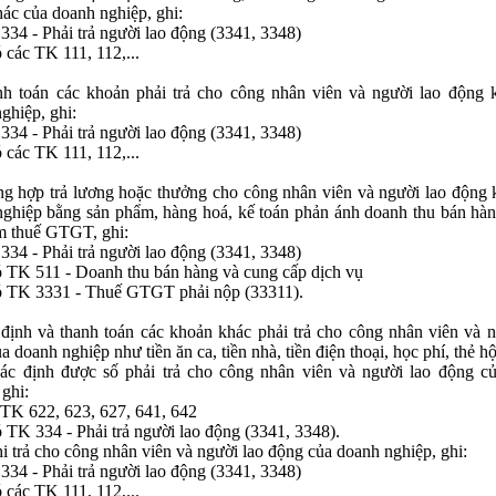
ác của doanh nghiệp, ghi:
34 - Phải trả người lao động (3341, 3348)
 các TK 111, 112,...
ha
*
nh toán các khoản phải trả cho công nhân viên và người lao động 
ghiệp, ghi:
34 - Phải trả người lao động (3341, 3348)
hững ô dấu
(*)
là bắt buộc !
 các TK 111, 112,...
ng hợp trả lương hoặc thưởng cho công nhân viên và người lao động 
ghiệp bằng sản phẩm, hàng hoá, kế toán phản ánh doanh thu bán hà
m thuế GTGT, ghi:
34 - Phải trả người lao động (3341, 3348)
 TK 511 - Doanh thu bán hàng và cung cấp dịch vụ
 TK 3331 - Thuế GTGT phải nộp (33311).
định và thanh toán các khoản khác phải trả cho công nhân viên và n
 doanh nghiệp như tiền ăn ca, tiền nhà, tiền điện thoại, học phí, thẻ hội
xác định được số phải trả cho công nhân viên và người lao động c
 ghi:
TK 622, 623, 627, 641, 642
 TK 334 - Phải trả người lao động (3341, 3348).
hi trả cho công nhân viên và người lao động của doanh nghiệp, ghi:
34 - Phải trả người lao động (3341, 3348)
 các TK 111, 112,...