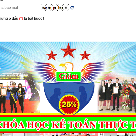
Những ô dấu
(*)
là bắt buộc !