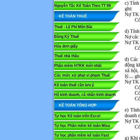
c) Tính
Nguyên Tắc Kế Toán Theo TT 99
ghi:
Nợ TK 3
KẾ TOÁN THUẾ
Có
Thuế - Lệ Phí Môn Bài
d) Tính
Nợ các 
Đăng Ký Thuế
Nợ TK 3
Hóa đơn giấy
Có
Thuế nhà thầu
đ) Các 
động kh
Phần mềm HTKK mới nhất
xã hội,
Các mức xử phạt vi phạm Thuế
lý.... gh
Nợ TK 3
Kế toán thuế cần lưu ý
C
Họ và tê
Có
Hộ kinh doanh, cá nhân kinh doanh
C
KẾ TOÁN TỔNG HỢP
Nội dung
e) Tính
doanh n
Tự học Kế toán trên Excel
Nợ TK 3
Tự học Phần mềm kế toán Misa
C
Tự học phần mềm kế toán Fast
g) Khi 