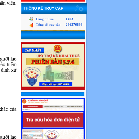
hân viên,
THỐNG KÊ TRUY CẬP
Đang online
1403
Tổng số truy cập
286376893
gười lao
bảo hiểm
t định xử
khác của
người lao