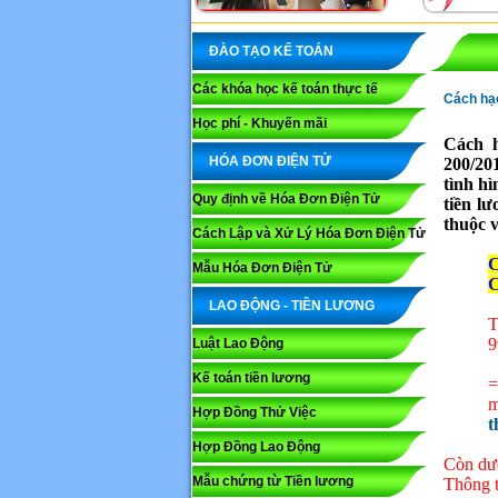
ĐÀO TẠO KẾ TOÁN
Các khóa học kế toán thực tế
Cách hạc
Học phí - Khuyến mãi
Cách 
HÓA ĐƠN ĐIỆN TỬ
200/20
tình h
Quy định về Hóa Đơn Điện Tử
tiền l
thuộc 
Cách Lập và Xử Lý Hóa Đơn Điện Tử
C
Mẫu Hóa Đơn Điện Tử
C
LAO ĐỘNG - TIỀN LƯƠNG
T
9
Luật Lao Động
Kế toán tiền lương
=
m
Hợp Đồng Thử Việc
t
Hợp Đồng Lao Động
Còn dướ
Mẫu chứng từ Tiền lương
Thông t