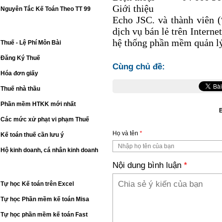
Giới thiệu
Nguyên Tắc Kế Toán Theo TT 99
Echo JSC. và thành viên 
KẾ TOÁN THUẾ
dịch vụ bán lẻ trên Intern
hệ thống phần mềm quản lý
Thuế - Lệ Phí Môn Bài
Đăng Ký Thuế
Cùng chủ đề:
Hóa đơn giấy
Thuế nhà thầu
Phần mềm HTKK mới nhất
Các mức xử phạt vi phạm Thuế
Họ và tên
*
Kế toán thuế cần lưu ý
Hộ kinh doanh, cá nhân kinh doanh
Nội dung bình luận
*
KẾ TOÁN TỔNG HỢP
Tự học Kế toán trên Excel
Tự học Phần mềm kế toán Misa
Tự học phần mềm kế toán Fast