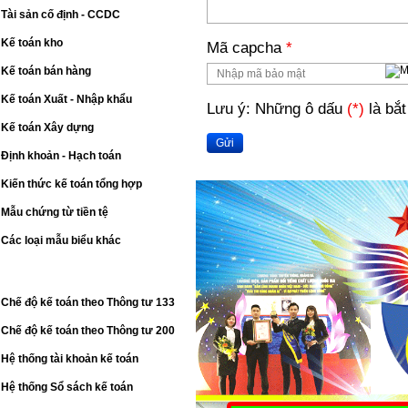
Tài sản cố định - CCDC
Kế toán kho
Mã capcha
*
Kế toán bán hàng
Kế toán Xuất - Nhập khẩu
Lưu ý: Những ô dấu
(*)
là bắt
Kế toán Xây dựng
Gửi
Định khoản - Hạch toán
Kiến thức kế toán tổng hợp
Mẫu chứng từ tiền tệ
Các loại mẫu biểu khác
CHẾ ĐỘ KẾ TOÁN
Chế độ kế toán theo Thông tư 133
Chế độ kế toán theo Thông tư 200
Hệ thống tài khoản kế toán
Hệ thống Sổ sách kế toán