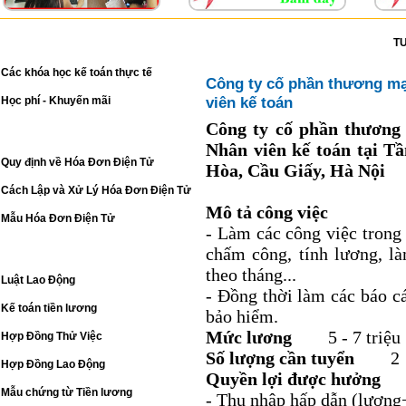
ĐÀO TẠO KẾ TOÁN
T
Các khóa học kế toán thực tế
Công ty cố phần thương mại
viên kế toán
Học phí - Khuyến mãi
Công ty cố phần thương 
HÓA ĐƠN ĐIỆN TỬ
Nhân viên kế toán tại T
Quy định về Hóa Đơn Điện Tử
Hòa, Cầu Giấy, Hà Nội
Cách Lập và Xử Lý Hóa Đơn Điện Tử
Mô tả công việc
Mẫu Hóa Đơn Điện Tử
- Làm các công việc trong 
LAO ĐỘNG - TIỀN LƯƠNG
chấm công, tính lương, l
theo tháng...
Luật Lao Động
- Đồng thời làm các báo cá
Kế toán tiền lương
bảo hiểm.
Mức lương
5 - 7 t
Hợp Đồng Thử Việc
Số lượng cần tuyển
2
Hợp Đồng Lao Động
Quyền lợi được hưởng
Mẫu chứng từ Tiền lương
- Thu nhập hấp dẫn (lương