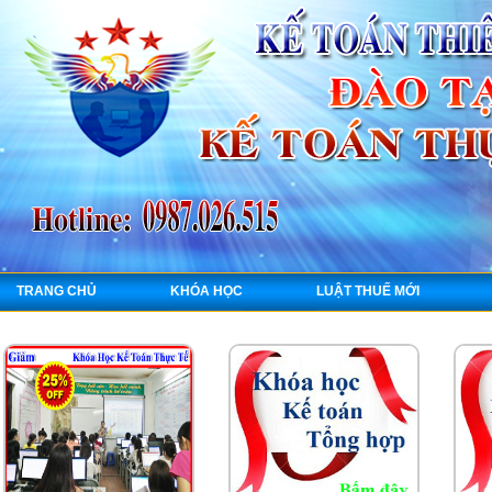
TRANG CHỦ
KHÓA HỌC
LUẬT THUẾ MỚI