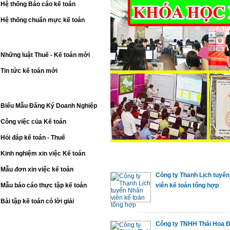
Hệ thống Báo cáo kế toán
Hệ thống chuẩn mực kế toán
VĂN BẢN PHÁP LUẬT MỚI
Những luật Thuế - Kế toán mới
Tin tức kế toán mới
NGHỀ NGHIỆP - VIỆC LÀM
Biểu Mẫu Đăng Ký Doanh Nghiệp
Công việc của Kế toán
Hỏi đáp kế toán - Thuế
Kinh nghiệm xin việc Kế toán
Mẫu đơn xin việc kế toán
Công ty Thanh Lịch tuyể
viên kế toán tổng hợp
Mẫu báo cáo thực tập kế toán
Bài tập kế toán có lời giải
Công ty TNHH Thái Hoa 
CÔNG TY KẾ TOÁN THIÊN ƯNG