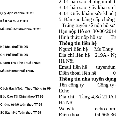
2. 01 bản sao chứng minh 
THUẾ GIÁ TRỊ GIA TĂNG
3. 01 bản sao giấy khai sin
4. 01 Giấy khám sức khoẻ 
Quy định về thuế GTGT
5. Bản sao bằng cấp chứng 
Kê Khai thuế GTGT
- Trúng tuyển sẽ nộp hồ sơ
Mẫu biểu tờ khai thuế GTGT
Hạn nộp Hồ sơ 30/06/201
Hình thức nộp hồ s
THU NHẬP DOANH NGHIỆP
Thông tin liên hệ
Kê khai thuế TNDN
Người liên hệ Ms Thuý
Địa chỉ liên hệ 219A - N
Chi Phí Thuế TNDN
Hà Nội
Doanh Thu Tính Thuế TNDN
Email liên hệ tuyendun
Mẫu tờ khai thuế TNDN
Điện thoại liên hệ 04
Thông tin nhà tuyển dụn
CHẾ ĐỘ KẾ TOÁN TT 99
Tên công ty Công ty cố 
Cách Hạch Toán Theo Thông tư 99
Echo
Địa chỉ Tầng 4,Số 219A 
Báo Cáo Tài Chính theo TT 99
Hà Nội
Chứng từ kế toán theo TT 99
Website echo.com.
Sổ Sách Kế Toán theo TT 99
Điện thoại 04 666 36