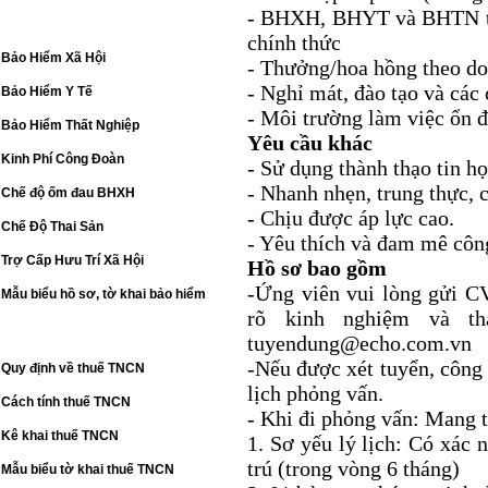
- BHXH, BHYT và BHTN the
BẢO HIỂM - CÔNG ĐOÀN
chính thức
Bảo Hiểm Xã Hội
- Thưởng/hoa hồng theo do
- Nghỉ mát, đào tạo và các
Bảo Hiểm Y Tế
- Môi trường làm việc ổn 
Bảo Hiểm Thất Nghiệp
Yêu cầu khác
Kinh Phí Công Đoàn
- Sử dụng thành thạo tin họ
- Nhanh nhẹn, trung thực, 
Chế độ ốm đau BHXH
- Chịu được áp lực cao.
Chế Độ Thai Sản
- Yêu thích và đam mê công
Trợ Cấp Hưu Trí Xã Hội
Hồ sơ bao gồm
-Ứng viên vui lòng gửi CV
Mẫu biểu hồ sơ, tờ khai bảo hiểm
rõ kinh nghiệm và th
THUẾ THU NHẬP CÁ NHÂN
tuyendung@echo.com.vn
-Nếu được xét tuyển, công 
Quy định về thuế TNCN
lịch phỏng vấn.
Cách tính thuế TNCN
- Khi đi phỏng vấn: Mang 
Kê khai thuế TNCN
1. Sơ yếu lý lịch: Có xác
trú (trong vòng 6 tháng)
Mẫu biểu tờ khai thuế TNCN