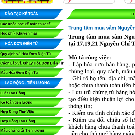
ĐÀO TẠO KẾ TOÁN
T
Các khóa học kế toán thực tế
Trung tâm mua sắm Nguyễn 
Học phí - Khuyến mãi
Trung tâm mua sắm Nguy
tại 17,19,21 Nguyễn Chí 
HÓA ĐƠN ĐIỆN TỬ
Quy định về Hóa Đơn Điện Tử
Mô tả công việc:
- Lập hóa đơn bán hàng, 
Cách Lập và Xử Lý Hóa Đơn Điện Tử
chủng loại, quy cách, mẫu
Mẫu Hóa Đơn Điện Tử
- Ghi rõ họ tên, địa chỉ, m
LAO ĐỘNG - TIỀN LƯƠNG
hoặc chưa thanh toán tiền 
- Lưu trữ chứng từ hàng h
Luật Lao Động
tạo điều kiện thuận lợi ch
Kế toán tiền lương
thông tin;
- Kiếm tra tính chính xác 
Hợp Đồng Thử Việc
- Kiểm tra đối chiếu số lư
Hợp Đồng Lao Động
khách hàng chưa thanh toá
Mẫu chứng từ Tiền lương
tiền cho thủ quỹ hàng ngày