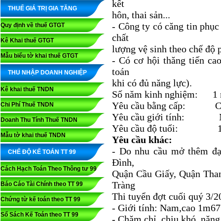
kết
THUẾ GIÁ TRỊ GIA TĂNG
hôn, thai sản...
- Công ty có căng tin phụ
Quy định về thuế GTGT
chất
Kê Khai thuế GTGT
lượng vệ sinh theo chế độ 
Mẫu biểu tờ khai thuế GTGT
- Có cơ hội thăng tiến ca
toán
THU NHẬP DOANH NGHIỆP
khi có đủ năng lực).
Kê khai thuế TNDN
Số năm kinh nghiệm: 1
Yêu cầu bằng cấp: Ca
Chi Phí Thuế TNDN
Yêu cầu giới tính:
Doanh Thu Tính Thuế TNDN
Yêu cầu độ tuổi: 18 
Mẫu tờ khai thuế TNDN
Yêu cầu khác:
- Do nhu cầu mở thêm đại
CHẾ ĐỘ KẾ TOÁN TT 99
Đình,
Cách Hạch Toán Theo Thông tư 99
Quận Cầu Giấy, Quận Than
Tràng
Báo Cáo Tài Chính theo TT 99
Thi tuyển đợt cuối quý 3/2
Chứng từ kế toán theo TT 99
- Giới tính: Nam,cao 1m67 
Sổ Sách Kế Toán theo TT 99
- Chăm chỉ, chịu khó, năng