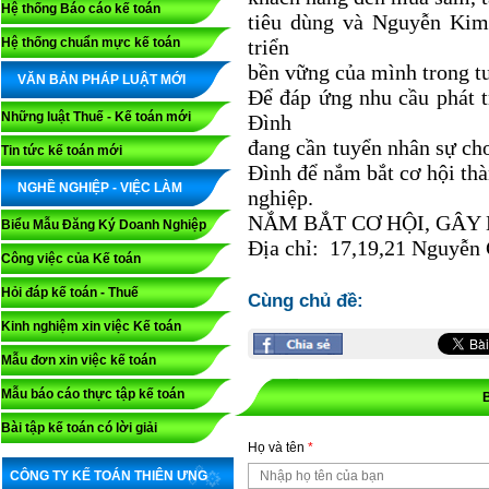
Hệ thống Báo cáo kế toán
tiêu dùng và Nguyễn Kim 
Hệ thống chuẩn mực kế toán
triển
bền vững của mình trong tư
VĂN BẢN PHÁP LUẬT MỚI
Để đáp ứng nhu cầu phát 
Những luật Thuế - Kế toán mới
Đình
đang cần tuyển nhân sự ch
Tin tức kế toán mới
Đình để nắm bắt cơ hội thà
NGHỀ NGHIỆP - VIỆC LÀM
nghiệp.
NẮM BẮT CƠ HỘI, GÂY
Biểu Mẫu Đăng Ký Doanh Nghiệp
Địa chỉ: 17,19,21 Nguyễn 
Công việc của Kế toán
Hỏi đáp kế toán - Thuế
Cùng chủ đề:
Kinh nghiệm xin việc Kế toán
Mẫu đơn xin việc kế toán
Mẫu báo cáo thực tập kế toán
Bài tập kế toán có lời giải
Họ và tên
*
CÔNG TY KẾ TOÁN THIÊN ƯNG