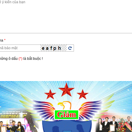
ha
*
Những ô dấu
(*)
là bắt buộc !
n
*
 bình luận
*