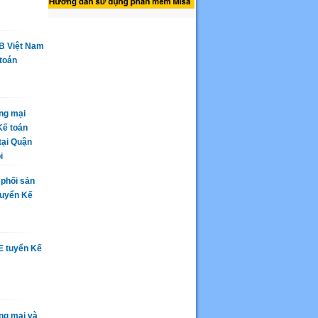
FB Việt Nam
toán
ng mại
Kế toán
tại Quận
i
phối sản
tuyển Kế
E tuyển Kế
ng mại và