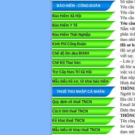
Số năm
BẢO HIỂM - CÔNG ĐOÀN
Yêu cầ
Yêu c
Bảo Hiểm Xã Hội
Yêu cầ
Yêu cầu
Bảo Hiểm Y Tế
Nắm vững
phân tíc
Bảo Hiểm Thất Nghiệp
theo nhó
Kinh Phí Công Đoàn
Hồ sơ b
Hồ sơ ph
Chế độ ốm đau BHXH
viết tay
- Lưu ý:
Chế Độ Thai Sản
đủ file 
Trợ Cấp Hưu Trí Xã Hội
việc và 
Hạn nộp
Mẫu biểu hồ sơ, tờ khai bảo hiểm
Hình th
THÔNG
THUẾ THU NHẬP CÁ NHÂN
Người l
Địa chỉ
Quy định về thuế TNCN
Email l
Điện t
Cách tính thuế TNCN
THÔNG
Kê khai thuế TNCN
Tên côn
Sơ lược
Mẫu biểu tờ khai thuế TNCN
đam mê 