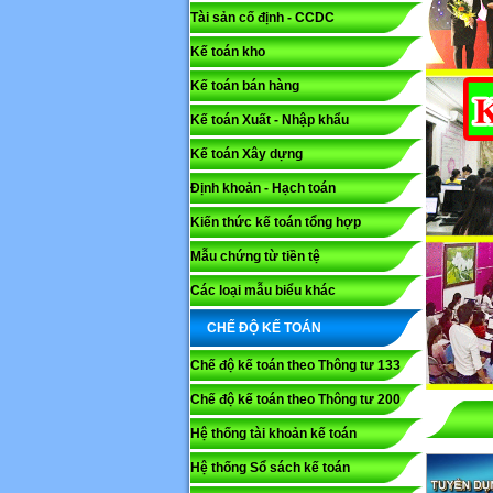
Tài sản cố định - CCDC
Kế toán kho
Mã capc
Kế toán bán hàng
Kế toán Xuất - Nhập khẩu
Lưu ý: N
Kế toán Xây dựng
Gửi
Định khoản - Hạch toán
Kiến thức kế toán tổng hợp
Mẫu chứng từ tiền tệ
Các loại mẫu biểu khác
CHẾ ĐỘ KẾ TOÁN
Chế độ kế toán theo Thông tư 133
Chế độ kế toán theo Thông tư 200
Hệ thống tài khoản kế toán
Hệ thống Sổ sách kế toán