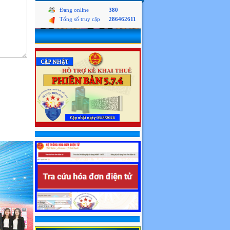
Đang online
380
Tổng số truy cập
286462611