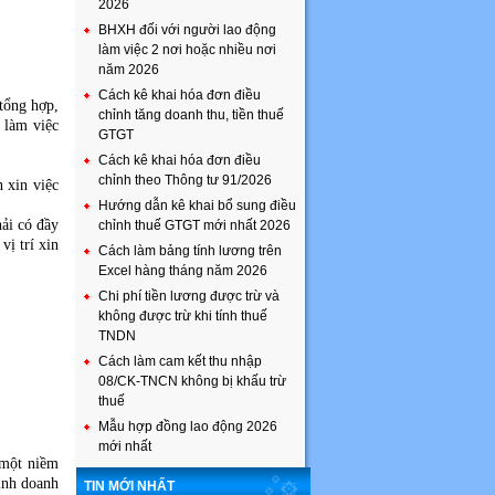
2026
BHXH đối với người lao động
làm việc 2 nơi hoặc nhiều nơi
năm 2026
Cách kê khai hóa đơn điều
tổng hợp,
chỉnh tăng doanh thu, tiền thuế
 làm việc
GTGT
Cách kê khai hóa đơn điều
chỉnh theo Thông tư 91/2026
 xin việc
Hướng dẫn kê khai bổ sung điều
hải có đầy
chỉnh thuế GTGT mới nhất 2026
vị trí xin
Cách làm bảng tính lương trên
Excel hàng tháng năm 2026
Chi phí tiền lương được trừ và
không được trừ khi tính thuế
TNDN
Cách làm cam kết thu nhập
08/CK-TNCN không bị khấu trừ
thuế
Mẫu hợp đồng lao động 2026
mới nhất
 một niềm
inh doanh
TIN MỚI NHẤT