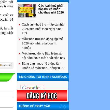
 phẩm nội
Các loại thuế phải
ây truyền
nộp khi cá nhân
cho thuê nhà 2026
n xuất và
 Xuân, 84
Cách tính thuế thu nhập cá nhân
t, lạ mắt
2026 mới nhất theo Nghị định
hong cách
253
Mẫu thỏa ước lao động tập thể
2026 mới nhất của doanh
nghiệp
Mức lương đóng Bảo hiểm xã
hội năm 2026 mới nhất hiện nay
Bảng danh mục hệ thống tài
khoản kế toán theo Thông tư 99
TÌM CHÚNG TÔI TRÊN FACEBOOK
THỐNG KÊ TRUY CẬP