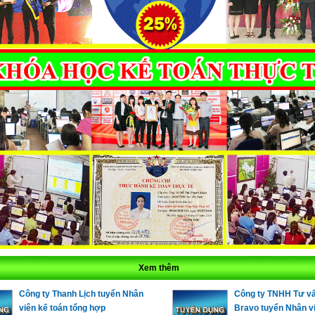
ha
*
hững ô dấu
(*)
là bắt buộc !
Xem thêm
Công ty Thanh Lịch tuyển Nhân
Công ty TNHH Tư vấ
viên kế toán tổng hợp
Bravo tuyển Nhân vi