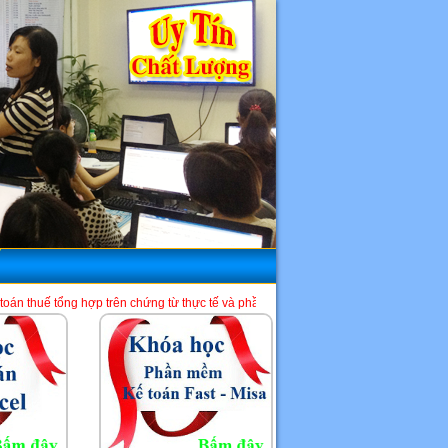
trên chứng từ thực tế và phần mềm HTKK, Excel, Misa. Là một địa chỉ học kế toá
HCM