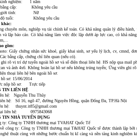
 kinh nghiệm: 1 năm
u bằng cấp: Không yêu cầu
ầu giới tính: Nữ
u độ tuổi: Không yêu cầu
 khác:
 chuyên môn, nghiệp vụ tài chính kế toán. Có khả năng quản lý điều hành, 
h và lập báo cáo. Có khả năng làm việc độc lập dưới áp lực cao, có khả năng
m,...
ao gồm:
oto: Giấy chứng nhận sức khoẻ, giấy khai sinh, sơ yếu lý lịch, cv, cmnd, đơn
. Các bằng cấp, chứng chỉ liên quan (nếu có).
 ghi rõ vị trí dự tuyển ngoài hồ sơ và số điện thoại liên hệ. HS nộp qua mail p
scan và ảnh 4x6. Không hoàn lại hồ sơ nếu không trúng tuyển; Ứng viên ghi rõ 
điện thoại liên hệ bên ngoài hồ sơ.
 hồ sơ: 15/06/2014
ức nộp hồ sơ: Trực tiếp
 TIN LIÊN HỆ
iên hệ: Nguyễn Thu Thủy
 liên hệ: Số 16, ngõ 47, đường Nguyên Hồng, quận Đống Đa, TP.Hà Nội
iên hệ: thuynt.it85@gmail.com
hoại liên hệ: 0975843068
 TIN NHÀ TUYỂN DỤNG
g ty: Công ty TNHH thương mại TVAHAT Quốc Tế
 về công ty: Công ty TNHH thương mại T&HAT Quốc tế được thành lập bởi
nghệ thuật cùng với những bước chuẩn bị kĩ càng và nền tảng kinh nghiệm k