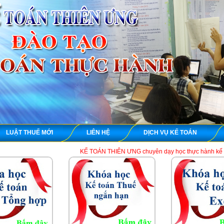
LUẬT THUẾ MỚI
LIÊN HỆ
DỊCH VỤ KẾ TOÁN
KẾ TOÁN THIÊN ƯNG chuyên dạy học thực hành kế toán thuế tổng hợp 