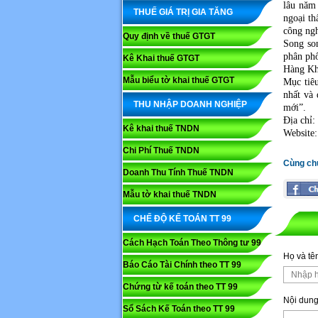
lâu năm 
THUẾ GIÁ TRỊ GIA TĂNG
ngoại th
công ngh
Quy định về thuế GTGT
Song so
phân phố
Kê Khai thuế GTGT
Hàng Kh
Mẫu biểu tờ khai thuế GTGT
Mục tiê
nhất và
THU NHẬP DOANH NGHIỆP
mới”.
Địa chỉ
Kê khai thuế TNDN
Website
Chi Phí Thuế TNDN
Cùng ch
Doanh Thu Tính Thuế TNDN
Mẫu tờ khai thuế TNDN
CHẾ ĐỘ KẾ TOÁN TT 99
Cách Hạch Toán Theo Thông tư 99
Họ và tê
Báo Cáo Tài Chính theo TT 99
Chứng từ kế toán theo TT 99
Nội dung
Sổ Sách Kế Toán theo TT 99