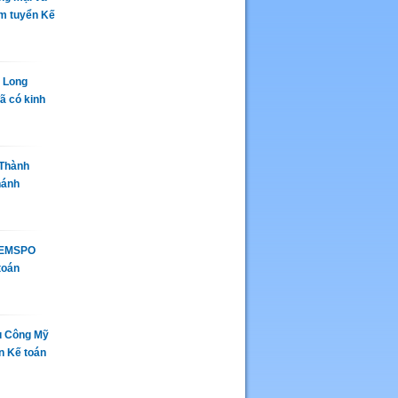
am tuyển Kế
 Long
ã có kinh
 Thành
hánh
ở EMSPO
toán
ủ Công Mỹ
n Kế toán