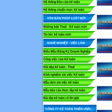
Hệ thống Báo cáo kế toán
Hệ thống chuẩn mực kế toán
VĂN BẢN PHÁP LUẬT MỚI
Những luật Thuế - Kế toán mới
Tin tức kế toán mới
NGHỀ NGHIỆP - VIỆC LÀM
Biểu Mẫu Đăng Ký Doanh Nghiệp
Công việc của Kế toán
Hỏi đáp kế toán - Thuế
Kinh nghiệm xin việc Kế toán
Mẫu đơn xin việc kế toán
Mẫu báo cáo thực tập kế toán
Bài tập kế toán có lời giải
CÔNG TY KẾ TOÁN THIÊN ƯNG