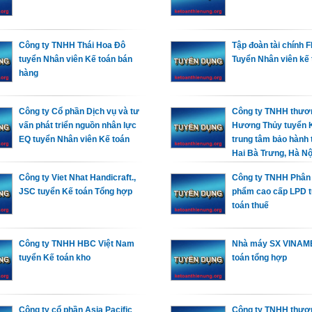
Công ty TNHH Thái Hoa Đô
Tập đoàn tài chính 
tuyển Nhân viên Kế toán bán
Tuyển Nhân viên kế 
hàng
Công ty Cổ phần Dịch vụ và tư
Công ty TNHH thươ
vấn phát triển nguồn nhân lực
Hương Thủy tuyển 
EQ tuyển Nhân viên Kế toán
trung tâm bảo hành 
Hai Bà Trưng, Hà Nộ
Công ty Viet Nhat Handicraft.,
Công ty TNHH Phân 
JSC tuyển Kế toán Tổng hợp
phẩm cao cấp LPD 
toán thuế
Công ty TNHH HBC Việt Nam
Nhà máy SX VINAM
tuyển Kế toán kho
toán tổng hợp
Công ty cổ phần Asia Pacific
Công ty TNHH thươ