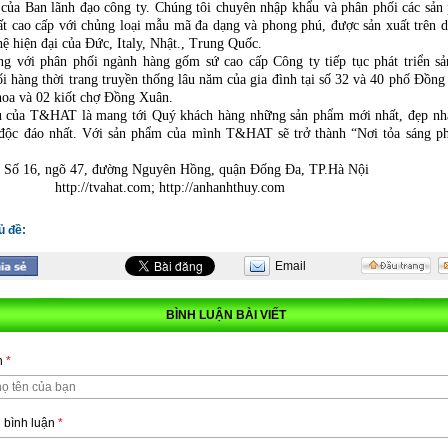
của Ban lãnh đạo công ty. Chúng tôi chuyên nhập khẩu và phân phối các sản
ất cao cấp với chủng loại mẫu mã đa dạng và phong phú, được sản xuất trên d
ệ hiện đại của Đức, Italy, Nhật., Trung Quốc.
ng với phân phối ngành hàng gốm sứ cao cấp Công ty tiếp tục phát triển sả
i hàng thời trang truyền thống lâu năm của gia đình tại số 32 và 40 phố Đồng
oa và 02 kiốt chợ Đồng Xuân.
u của T&HAT là mang tới Quý khách hàng những sản phẩm mới nhất, đẹp nhấ
 độc đáo nhất. Với sản phẩm của mình T&HAT sẽ trở thành “Nơi tỏa sáng p
: Số 16, ngõ 47, đường Nguyên Hồng, quận Đống Đa, TP.Hà Nội
: http://tvahat.com; http://anhanhthuy.com
ủ đề:
Email
BÌNH LUẬN BÀI VIẾT
n
*
 bình luận
*