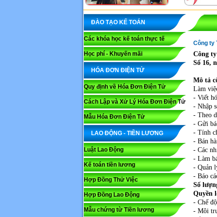
ĐÀO TẠO KẾ TOÁN
Các khóa học kế toán thực tế
Công ty
Học phí - Khuyến mãi
Công ty
Số 16, 
HÓA ĐƠN ĐIỆN TỬ
Mô tả c
Quy định về Hóa Đơn Điện Tử
Làm việ
- Viết h
Cách Lập và Xử Lý Hóa Đơn Điện Tử
- Nhập s
- Theo d
Mẫu Hóa Đơn Điện Tử
- Gửi bá
- Tính c
LAO ĐỘNG - TIỀN LƯƠNG
- Bán hà
Luật Lao Động
- Các nh
- Làm bá
Kế toán tiền lương
- Quản l
- Báo cá
Hợp Đồng Thử Việc
Số lượ
Quyền l
Hợp Đồng Lao Động
- Chế độ
Mẫu chứng từ Tiền lương
- Môi tr