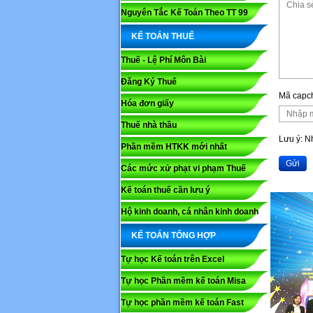
Nguyên Tắc Kế Toán Theo TT 99
KẾ TOÁN THUẾ
Thuế - Lệ Phí Môn Bài
Đăng Ký Thuế
Mã capc
Hóa đơn giấy
Thuế nhà thầu
Lưu ý: 
Phần mềm HTKK mới nhất
Gửi
Các mức xử phạt vi phạm Thuế
Kế toán thuế cần lưu ý
Họ và tê
Hộ kinh doanh, cá nhân kinh doanh
KẾ TOÁN TỔNG HỢP
Nội dung
Tự học Kế toán trên Excel
Tự học Phần mềm kế toán Misa
Tự học phần mềm kế toán Fast