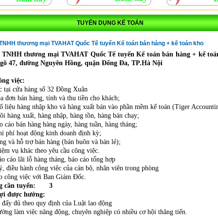
TUYỂN DỤNG KẾ TOÁN
 TNHH thương mại TVAHAT Quốc Tế tuyển Kế toán bán hàng + kế toán kho
 TNHH thương mại TVAHAT Quốc Tế tuyển Kế toán bán hàng + kế toán
ngõ 47, đường Nguyên Hồng, quận Đống Đa, TP.Hà Nội
ông việc:
c tại cửa hàng số 32 Đồng Xuân
óa đơn bán hàng, tính và thu tiền cho khách;
ố liệu hàng nhập kho và hàng xuất bán vào phần mềm kế toán (Tiger Accounti
õi hàng xuất, hàng nhập, hàng tồn, hàng bán chạy;
o cáo bán hàng hàng ngày, hàng tuần, hàng tháng;
hi phí hoạt động kinh doanh định kỳ;
ng và hỗ trợ bán hàng (bán buôn và bán lẻ);
iệm vụ khác theo yêu cầu công việc.
o cáo lãi lỗ hàng tháng, báo cáo tổng hợp
ý, điều hành công việc của cán bộ, nhân viên trong phòng
o công việc với Ban Giám Đốc.
ng cần tuyển: 3
ợi được hưởng:
 đấy đủ theo quy định của Luật lao động
ường làm việc năng động, chuyên nghiệp có nhiều cơ hội thăng tiến.