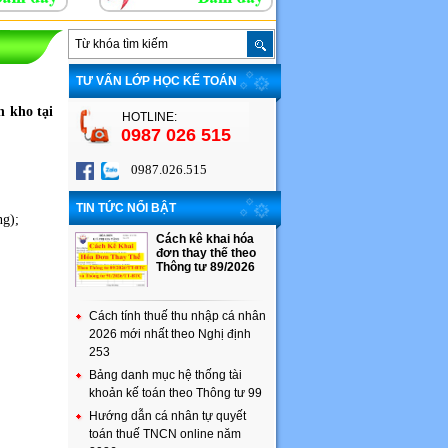
TƯ VẤN LỚP HỌC KẾ TOÁN
 kho tại
HOTLINE:
0987 026 515
0987.026.515
TIN TỨC NỔI BẬT
ng);
Cách kê khai hóa
đơn thay thế theo
Thông tư 89/2026
Cách tính thuế thu nhập cá nhân
2026 mới nhất theo Nghị định
253
Bảng danh mục hệ thống tài
khoản kế toán theo Thông tư 99
Hướng dẫn cá nhân tự quyết
toán thuế TNCN online năm