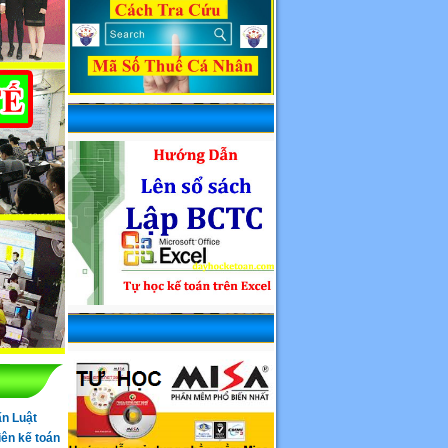
n Luật
ên kế toán