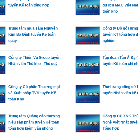
tuyển Kế toán tổng hợp
du lịch M&C Việt N
toán kho
Trung tâm mua sắm Nguyễn
Công ty Đồ gỗ Hưng
Kim Ba Đình tuyển Kế toán
tuyển KT tổng hợp đ
quầy
nghiệm
Công ty Thiên Vũ Group tuyển
Tập đoàn Tân Á Đại
Nhân viên Thủ kho - Thủ quỹ
tuyển Kế toán chi n
Công ty Cổ phần Thương mại
Thời trang công s
và Xuất nhập TVH tuyển Kế
tuyển Nhân viên kế 
toán Kho
Trung tâm Quảng cáo thương
Công ty CP XNK Th
hiệu sản phẩm tuyển Kế toán
Nghệ Việt Nhật tuyể
tổng hợp kiêm văn phòng
Tổng hợp