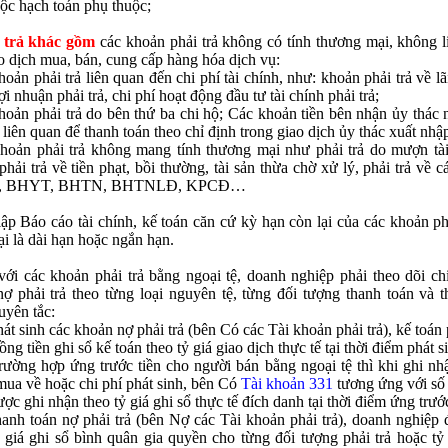
uộc hạch toán phụ thuộc;
i trả khác gồm
các khoản phải trả không có tính thương mại, không l
o dịch mua, bán, cung cấp hàng hóa dịch vụ:
hoản phải trả liên quan đến chi phí tài chính, như: khoản phải trả về lã
ợi nhuận phải trả, chi phí hoạt động đầu tư tài chính phải trả;
hoản phải trả do bên thứ ba chi hộ; Các khoản tiền bên nhận ủy thác 
 liên quan để thanh toán theo chỉ định trong giao dịch ủy thác xuất nhậ
hoản phải trả không mang tính thương mại như phải trả do mượn tài
, phải trả về tiền phạt, bồi thường, tài sản thừa chờ xử lý, phải trả về 
 BHYT, BHTN, BHTNLĐ, KPCĐ…
lập Báo cáo tài chính, kế toán căn cứ kỳ hạn còn lại của các khoản ph
ại là dài hạn hoặc ngắn hạn.
với các khoản phải trả bằng ngoại tệ, doanh nghiệp phải theo dõi chi
ợ phải trả theo từng loại nguyên tệ, từng đối tượng thanh toán và t
uyên tắc:
hát sinh các khoản nợ phải trả (bên Có các Tài khoản phải trả), kế toán
ồng tiền ghi sổ kế toán theo tỷ giá giao dịch thực tế tại thời điểm phát s
rường hợp ứng trước tiền cho người bán bằng ngoại tệ thì khi ghi nhậ
 mua về hoặc chi phí phát sinh, bên Có
Tài khoản 331
tương ứng với số 
ược ghi nhận theo tỷ giá ghi sổ thực tế đích danh tại thời điểm ứng trướ
hanh toán nợ phải trả (bên Nợ các Tài khoản phải trả), doanh nghiệp 
 giá ghi sổ bình quân gia quyền cho từng đối tượng phải trả hoặc tỷ 