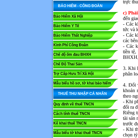
trực th
BẢO HIỂM - CÔNG ĐOÀN
c) Phả
Bảo Hiểm Xã Hội
đến gia
- Các k
Bảo Hiểm Y Tế
tức và l
- Các k
Bảo Hiểm Thất Nghiệp
các bên
Kinh Phí Công Đoàn
- Các k
tiền tệ
Chế độ ốm đau BHXH
BHXH,
Chế Độ Thai Sản
3. Khi 
phân lo
Trợ Cấp Hưu Trí Xã Hội
Mẫu biểu hồ sơ, tờ khai bảo hiểm
4. Đối 
khoản n
THUẾ THU NHẬP CÁ NHÂN
theo ng
- Khi p
Quy định về thuế TNCN
đổi ra đ
Riêng t
Cách tính thuế TNCN
tài sản
Kê khai thuế TNCN
trước đ
- Khi t
Mẫu biểu tờ khai thuế TNCN
chọn tỷ