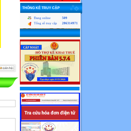
THỐNG KÊ TRUY CẬP
Đang online
509
Tổng số truy cập
286314971