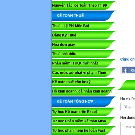
Nguyên Tắc Kế Toán Theo TT 99
KẾ TOÁN THUẾ
Thuế - Lệ Phí Môn Bài
Đăng Ký Thuế
Hóa đơn giấy
Thuế nhà thầu
Cùng ch
Phần mềm HTKK mới nhất
Các mức xử phạt vi phạm Thuế
Kế toán thuế cần lưu ý
Họ và tê
Hộ kinh doanh, cá nhân kinh doanh
Họ và tê
KẾ TOÁN TỔNG HỢP
Nội dung
Tự học Kế toán trên Excel
Nội dung
Tự học Phần mềm kế toán Misa
Tự học phần mềm kế toán Fast