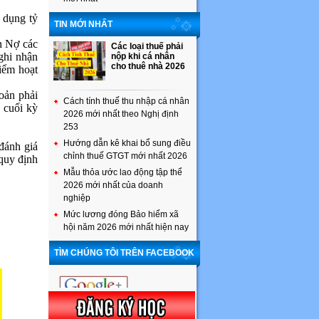
 dụng tỷ
TIN MỚI NHẤT
n Nợ các
Các loại thuế phải
 ghi nhận
nộp khi cá nhân
cho thuê nhà 2026
iểm hoạt
hoản phải
Cách tính thuế thu nhập cá nhân
h cuối kỳ
2026 mới nhất theo Nghị định
253
Hướng dẫn kê khai bổ sung điều
đánh giá
chỉnh thuế GTGT mới nhất 2026
 quy định
Mẫu thỏa ước lao động tập thể
2026 mới nhất của doanh
nghiệp
Mức lương đóng Bảo hiểm xã
hội năm 2026 mới nhất hiện nay
TÌM CHÚNG TÔI TRÊN FACEBOOK