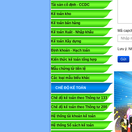
Tài sản cố định - CCDC
Kế toán kho
Mã capc
Kế toán bán hàng
Mã capc
Kế toán Xuất - Nhập khẩu
Lưu ý: N
Kế toán Xây dựng
Gửi
Lưu ý: 
Định khoản - Hạch toán
Gửi
Kiến thức kế toán tổng hợp
Mẫu chứng từ tiền tệ
Các loại mẫu biểu khác
CHẾ ĐỘ KẾ TOÁN
Chế độ kế toán theo Thông tư 133
Chế độ kế toán theo Thông tư 200
Hệ thống tài khoản kế toán
Hệ thống Sổ sách kế toán