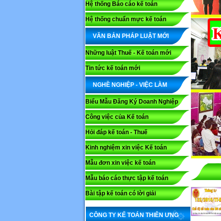
Hệ thống Báo cáo kế toán
Hệ thống chuẩn mực kế toán
VĂN BẢN PHÁP LUẬT MỚI
Những luật Thuế - Kế toán mới
Tin tức kế toán mới
NGHỀ NGHIỆP - VIỆC LÀM
Biểu Mẫu Đăng Ký Doanh Nghiệp
Công việc của Kế toán
Hỏi đáp kế toán - Thuế
Kinh nghiệm xin việc Kế toán
Mẫu đơn xin việc kế toán
Mẫu báo cáo thực tập kế toán
Bài tập kế toán có lời giải
CÔNG TY KẾ TOÁN THIÊN ƯNG