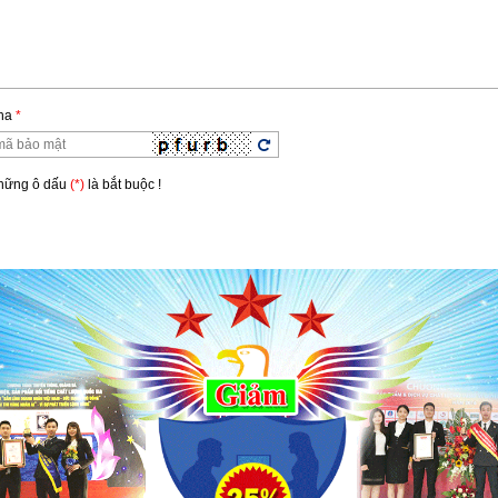
ha
*
ha
*
hững ô dấu
(*)
là bắt buộc !
Những ô dấu
(*)
là bắt buộc !