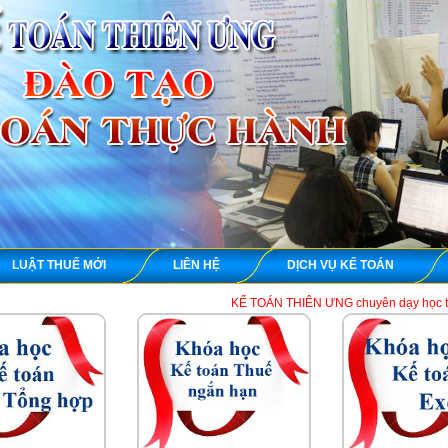
LUẬT THUẾ MỚI
LIÊN HỆ
DỊCH VỤ KẾ TOÁN
KẾ TOÁN THIÊN ƯNG chuyên dạy học thực hành kế toán t