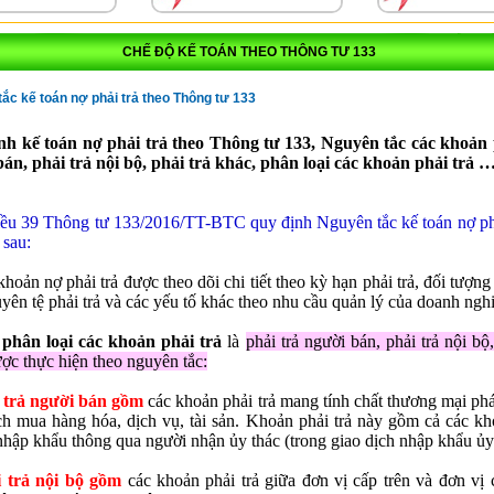
CHẾ ĐỘ KẾ TOÁN THEO THÔNG TƯ 133
ắc kế toán nợ phải trả theo Thông tư 133
nh kế toán nợ phải trả theo Thông tư 133, Nguyên tắc các khoản 
án, phải trả nội bộ, phải trả khác, phân loại các khoản phải trả 
ều 39 Thông tư 133/2016/TT-BTC quy định Nguyên tắc kế toán nợ phả
 sau:
khoản nợ phải trả được theo dõi chi tiết theo kỳ hạn phải trả, đối tượng 
uyên tệ phải trả và các yếu tố khác theo nhu cầu quản lý của doanh ngh
 phân loại các khoản phải trả
là
phải trả người bán, phải trả nội bộ,
ợc thực hiện theo nguyên tắc:
i trả người bán gồm
các khoản phải trả mang tính chất thương mại phá
ch mua hàng hóa, dịch vụ, tài sản. Khoản phải trả này gồm cả các kh
 nhập khẩu thông qua người nhận ủy thác (trong giao dịch nhập khẩu ủy
i trả nội bộ gồm
các khoản phải trả giữa đơn vị cấp trên và đơn vị 