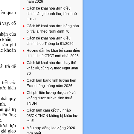
năm 2026
Cách kê khai hóa đơn điều
iên quan
chỉnh tăng doanh thu, tiền thuế
GTGT
i vay, cổ
Cách kê khai hóa đơn hàng bán
bị trả lại theo Nghị định 70
nhận của
Cách kê khai hóa đơn điều
p khẩu;
chỉnh theo Thông tư 91/2026
 sản phi
các khoản
Hướng dẫn kê khai bổ sung điều
chỉnh thuế GTGT mới nhất 2026
Cách kê khai hóa đơn thay thế
ải trả để
khác kỳ, cùng kỳ theo Nghị định
70
Cách làm bảng tính lương trên
 tiết các
Excel hàng tháng năm 2026
hực hiện
Chi phí tiền lương được trừ và
 phải quy
không được trừ khi tính thuế
inh.
TNDN
n giá trị
Cách làm cam kết thu nhập
tiền ứng
08/CK-TNCN không bị khấu trừ
c.
thuế
được lựa
Mẫu hợp đồng lao động 2026
giá giao
mới nhất