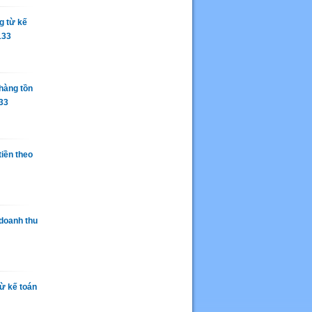
g từ kế
133
hàng tồn
33
tiền theo
doanh thu
ừ kế toán