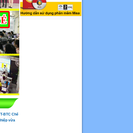
TT-BTC Chế
ghiệp vừa