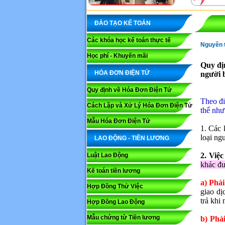
ĐÀO TẠO KẾ TOÁN
Các khóa học kế toán thực tế
Nguyên t
Học phí - Khuyến mãi
Quy đị
HÓA ĐƠN ĐIỆN TỬ
người b
Quy định về Hóa Đơn Điện Tử
Theo đi
Cách Lập và Xử Lý Hóa Đơn Điện Tử
thể như
Mẫu Hóa Đơn Điện Tử
1. Các 
loại ng
LAO ĐỘNG - TIỀN LƯƠNG
2. Việc
Luật Lao Động
khác đư
Kế toán tiền lương
a) Phả
Hợp Đồng Thử Việc
giao dị
trả khi
Hợp Đồng Lao Động
Mẫu chứng từ Tiền lương
b) Phả