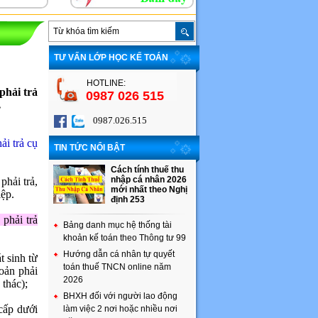
TƯ VẤN LỚP HỌC KẾ TOÁN
HOTLINE:
phải trả
0987 026 515
…
0987.026.515
i trả cụ
TIN TỨC NỔI BẬT
Cách tính thuế thu
nhập cá nhân 2026
phải trả,
mới nhất theo Nghị
iệp.
định 253
 phải trả
Bảng danh mục hệ thống tài
khoản kế toán theo Thông tư 99
Hướng dẫn cá nhân tự quyết
t sinh từ
toán thuế TNCN online năm
oản phải
2026
 thác);
BHXH đối với người lao động
cấp dưới
làm việc 2 nơi hoặc nhiều nơi