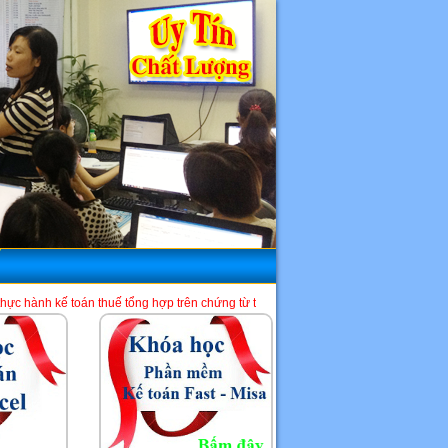
huế tổng hợp trên chứng từ thực tế và phần mềm HTKK, Excel, Misa. Là một địa ch
HCM