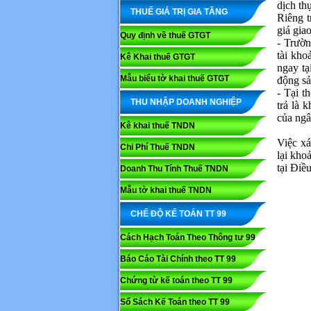
dịch thự
THUẾ GIÁ TRỊ GIA TĂNG
Riêng t
giá giao
Quy định về thuế GTGT
- Trườn
tài kho
Kê Khai thuế GTGT
ngay tạ
Mẫu biểu tờ khai thuế GTGT
động sả
- Tại t
THU NHẬP DOANH NGHIỆP
trả là 
của ngâ
Kê khai thuế TNDN
Việc xá
Chi Phí Thuế TNDN
lại kho
tại Điề
Doanh Thu Tính Thuế TNDN
Mẫu tờ khai thuế TNDN
CHẾ ĐỘ KẾ TOÁN TT 99
Cách Hạch Toán Theo Thông tư 99
Báo Cáo Tài Chính theo TT 99
Chứng từ kế toán theo TT 99
Sổ Sách Kế Toán theo TT 99