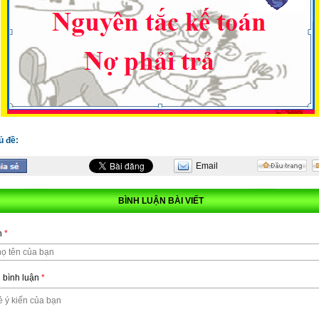
ủ đề:
Email
n
*
BÌNH LUẬN BÀI VIẾT
n
*
 bình luận
*
 bình luận
*