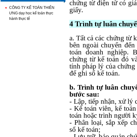
chứng từ điện tử có gi
CÔNG TY KẾ TOÁN THIÊN
giấy.
ƯNG dạy học kế toán thực
hành thực tế
4 Trình tự luân chuyể
a. Tất cả các chứng từ 
bên ngoài chuyển đến 
toán doanh nghiệp. 
chứng từ kế toán đó và
tính pháp lý của chứng
để ghi sổ kế toán.
b. Trình tự luân chu
bước sau:
- Lập, tiếp nhận, xử lý 
- Kế toán viên, kế toá
toán hoặc trình người 
- Phân loại, sắp xếp c
sổ kế toán;
- Lưu trữ, bảo quản chứ