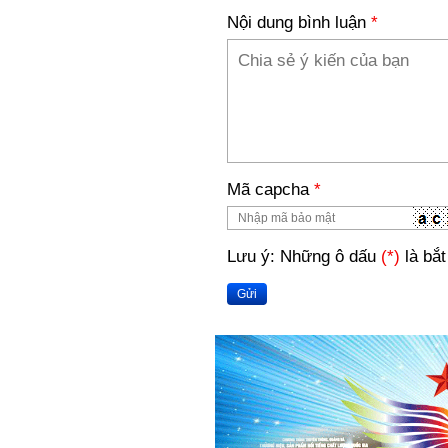
Nội dung bình luận
*
Mã capcha
*
Lưu ý: Những ô dấu
(*)
là bắt
Gửi