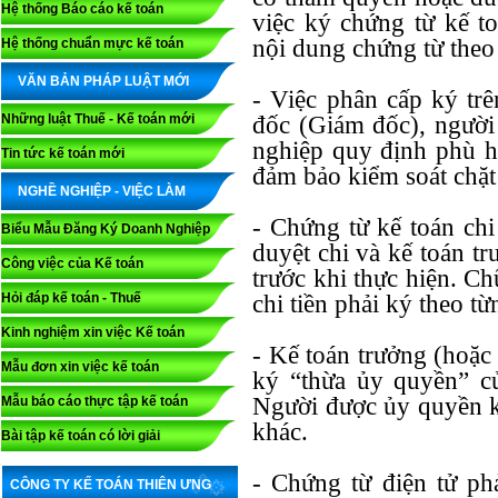
Hệ thống Báo cáo kế toán
việc ký chứng từ kế t
nội dung chứng từ theo
Hệ thống chuẩn mực kế toán
VĂN BẢN PHÁP LUẬT MỚI
- Việc phân cấp ký tr
Những luật Thuế - Kế toán mới
đốc (Giám đốc), người 
nghiệp quy định phù hợ
Tin tức kế toán mới
đảm bảo kiểm soát chặt 
NGHỀ NGHIỆP - VIỆC LÀM
- Chứng từ kế toán chi
Biểu Mẫu Đăng Ký Doanh Nghiệp
duyệt chi và kế toán t
Công việc của Kế toán
trước khi thực hiện. C
Hỏi đáp kế toán - Thuế
chi tiền phải ký theo từ
Kinh nghiệm xin việc Kế toán
- Kế toán trưởng (hoặ
Mẫu đơn xin việc kế toán
ký “thừa ủy quyền” c
Người được ủy quyền k
Mẫu báo cáo thực tập kế toán
khác.
Bài tập kế toán có lời giải
- Chứng từ điện tử ph
CÔNG TY KẾ TOÁN THIÊN ƯNG