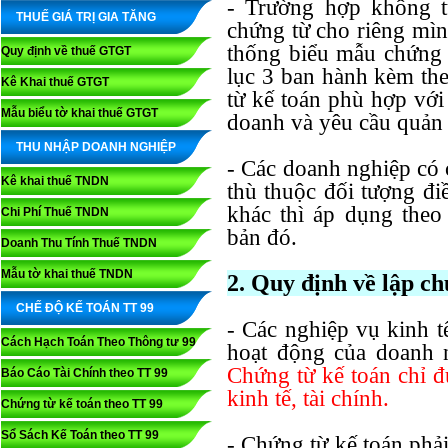
- Trường hợp không t
THUẾ GIÁ TRỊ GIA TĂNG
chứng từ cho riêng mìn
thống biểu mẫu chứng 
Quy định về thuế GTGT
lục 3 ban hành kèm th
Kê Khai thuế GTGT
từ kế toán phù hợp với
Mẫu biểu tờ khai thuế GTGT
doanh và yêu cầu quản 
THU NHẬP DOANH NGHIỆP
- Các doanh nghiệp có c
Kê khai thuế TNDN
thù thuộc đối tượng đi
khác thì áp dụng theo
Chi Phí Thuế TNDN
bản đó.
Doanh Thu Tính Thuế TNDN
Mẫu tờ khai thuế TNDN
2. Quy định về lập ch
CHẾ ĐỘ KẾ TOÁN TT 99
- Các nghiệp vụ kinh tế
Cách Hạch Toán Theo Thông tư 99
hoạt động của doanh n
Chứng từ kế toán chỉ đ
Báo Cáo Tài Chính theo TT 99
kinh tế, tài chính.
Chứng từ kế toán theo TT 99
Sổ Sách Kế Toán theo TT 99
- Chứng từ kế toán phải