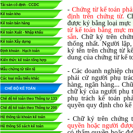
Tài sản cố định - CCDC
-
Chứng từ kế toán phả
Kế toán kho
định trên chứng từ.
C
được ký bằng loại mực
Kế toán bán hàng
từ kế toán bằng mực 
Kế toán Xuất - Nhập khẩu
sẵn
. Chữ ký trên chứ
Kế toán Xây dựng
thống nhất. Người lập
ký tên trên chứng từ k
Định khoản - Hạch toán
dung của chứng từ kế t
Kiến thức kế toán tổng hợp
Mẫu chứng từ tiền tệ
- Các doanh nghiệp chư
phải cử người phụ trá
Các loại mẫu biểu khác
hàng, ngân hàng... Chữ
CHẾ ĐỘ KẾ TOÁN
chữ ký của người phụ t
phụ trách kế toán ph
Chế độ kế toán theo Thông tư 133
quyền quy định cho kế 
Chế độ kế toán theo Thông tư 200
Hệ thống tài khoản kế toán
- Chữ ký trên chứng 
quyền hoặc người đượ
Hệ thống Sổ sách kế toán
có thẩm quyền hoặc đư