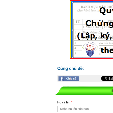
Cùng chủ đề:
Họ và tên
*