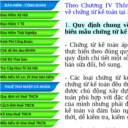
Theo Chương IV Thôn
BẢO HIỂM - CÔNG ĐOÀN
về chứng từ kế toán tại
Bảo Hiểm Xã Hội
1.
Quy định chung về
Bảo Hiểm Y Tế
biểu mẫu chứng từ kế
Bảo Hiểm Thất Nghiệp
Kinh Phí Công Đoàn
- Chứng từ kế toán á
thực hiện theo đúng qu
Chế độ ốm đau BHXH
quy định chi tiết một 
Chế Độ Thai Sản
bản sửa đổi, bổ sung.
Trợ Cấp Hưu Trí Xã Hội
- Các loại chứng từ 
Mẫu biểu hồ sơ, tờ khai bảo hiểm
chứng từ kế toán đều t
THUẾ THU NHẬP CÁ NHÂN
được chủ động xây dựn
toán phù hợp với đặc 
Quy định về thuế TNCN
của mình nhưng phải đ
Cách tính thuế TNCN
kế toán và đảm bảo ng
Kê khai thuế TNCN
thời, dễ kiểm tra, kiểm 
Mẫu biểu tờ khai thuế TNCN