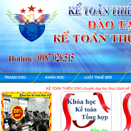
TRANG CHỦ
KHÓA HỌC
LUẬT THUẾ MỚI
KẾ TOÁN THIÊN ƯNG chuyên dạy học thực