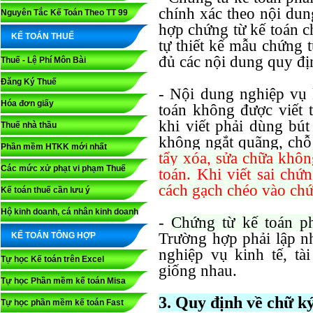
chính xác theo nội dun
Nguyên Tắc Kế Toán Theo TT 99
hợp chứng từ kế toán c
KẾ TOÁN THUẾ
tự thiết kế mẫu chứng 
đủ các nội dung quy đị
Thuế - Lệ Phí Môn Bài
Đăng Ký Thuế
- Nội dung nghiệp vụ k
Hóa đơn giấy
toán không được viết t
khi viết phải dùng bút
Thuế nhà thầu
không ngắt quãng, chỗ
Phần mềm HTKK mới nhất
tẩy xóa, sửa chữa không
Các mức xử phạt vi phạm Thuế
toán. Khi viết sai chứ
cách gạch chéo vào chứn
Kế toán thuế cần lưu ý
Hộ kinh doanh, cá nhân kinh doanh
-
Chứng từ kế toán ph
Trường hợp phải lập nh
KẾ TOÁN TỔNG HỢP
nghiệp vụ kinh tế, tài
Tự học Kế toán trên Excel
giống nhau.
Tự học Phần mềm kế toán Misa
3. Quy định về chữ ký
Tự học phần mềm kế toán Fast