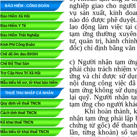
nghiệp giao cho người
BẢO HIỂM - CÔNG ĐOÀN
vụ sản xuất, kinh doa
Bảo Hiểm Xã Hội
nào đó được phê duyệt.
lao động làm việc tại
Bảo Hiểm Y Tế
tạm ứng thường xuyên
Bảo Hiểm Thất Nghiệp
tư, quản trị, hành chí
Kinh Phí Công Đoàn
đốc) chỉ định bằng văn
Chế độ ốm đau BHXH
c) Người nhận tạm ứng
Chế Độ Thai Sản
phải chịu trách nhiệm 
Trợ Cấp Hưu Trí Xã Hội
ứng và chỉ được sử dụ
nội dung công việc đã
Mẫu biểu hồ sơ, tờ khai bảo hiểm
tạm ứng không sử dụng
THUẾ THU NHẬP CÁ NHÂN
lại quỹ. Người nhận t
tạm ứng cho người khá
Quy định về thuế TNCN
Khi hoàn thành, kết 
Cách tính thuế TNCN
nhận tạm ứng phải lập 
Kê khai thuế TNCN
chứng từ gốc) để thanh
lần, từng khoản) số t
Mẫu biểu tờ khai thuế TNCN