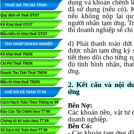
dụng và khoản chênh lệ
THUẾ GIÁ TRỊ GIA TĂNG
đã sử dụng (nếu có).
nếu không nộp lại quỹ
Quy định về thuế GTGT
người nhận tạm ứng. T
Kê Khai thuế GTGT
thì doanh nghiệp sẽ chi
Mẫu biểu tờ khai thuế GTGT
d) Phải thanh toán dứ
THU NHẬP DOANH NGHIỆP
được nhận tạm ứng kỳ s
Kê khai thuế TNDN
tiết theo dõi cho từng
đủ tình hình nhận, tha
Chi Phí Thuế TNDN
ứng.
Doanh Thu Tính Thuế TNDN
Mẫu tờ khai thuế TNDN
2. Kết cấu và nội 
ứng
CHẾ ĐỘ KẾ TOÁN TT 99
Cách Hạch Toán Theo Thông tư 99
Bên Nợ:
Các khoản tiền, vật tư
Báo Cáo Tài Chính theo TT 99
doanh nghiệp.
Chứng từ kế toán theo TT 99
Bên Có:
Sổ Sách Kế Toán theo TT 99
- Các khoản tạm ứng đã