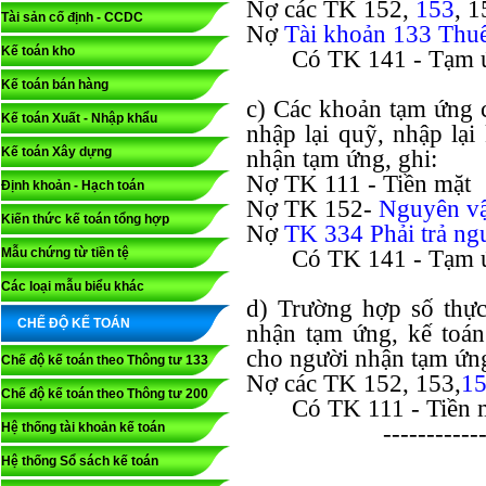
Nợ các TK 152,
153
, 1
Tài sản cố định - CCDC
Nợ
Tài khoản 133 Thu
Kế toán kho
Có TK 141 - Tạm 
Kế toán bán hàng
c) Các khoản tạm ứng c
Kế toán Xuất - Nhập khẩu
nhập lại quỹ, nhập lại
Kế toán Xây dựng
nhận tạm ứng, ghi:
Nợ TK 111 - Tiền mặt
Định khoản - Hạch toán
Nợ TK 152-
Nguyên vậ
Kiến thức kế toán tổng hợp
Nợ
TK 334 Phải trả ng
Mẫu chứng từ tiền tệ
Có TK 141 - Tạm 
Các loại mẫu biểu khác
d) Trường hợp số thực
CHẾ ĐỘ KẾ TOÁN
nhận tạm ứng, kế toán
cho người nhận tạm ứng
Chế độ kế toán theo Thông tư 133
Nợ các TK 152, 153,
1
Chế độ kế toán theo Thông tư 200
Có TK 111 - Tiền 
Hệ thống tài khoản kế toán
------------
Hệ thống Sổ sách kế toán