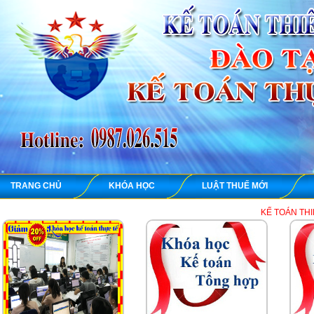
TRANG CHỦ
KHÓA HỌC
LUẬT THUẾ MỚI
KẾ TOÁN THIÊN ƯNG chuyên 