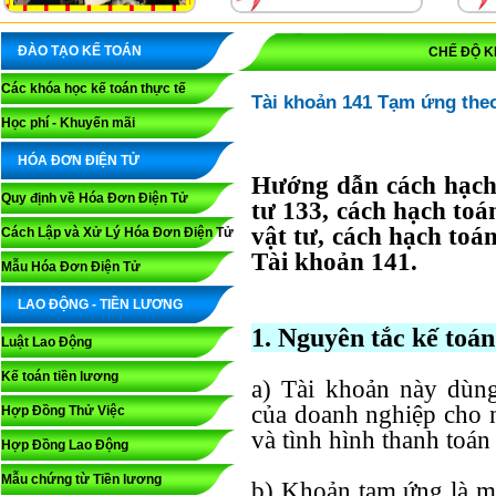
ĐÀO TẠO KẾ TOÁN
CHẾ ĐỘ K
Các khóa học kế toán thực tế
Tài khoản 141 Tạm ứng the
Học phí - Khuyến mãi
HÓA ĐƠN ĐIỆN TỬ
Hướng dẫn cách hạch
Quy định về Hóa Đơn Điện Tử
tư 133, cách hạch to
vật tư, cách hạch toá
Cách Lập và Xử Lý Hóa Đơn Điện Tử
Tài khoản 141.
Mẫu Hóa Đơn Điện Tử
LAO ĐỘNG - TIỀN LƯƠNG
1. Nguyên tắc kế toá
Luật Lao Động
Kế toán tiền lương
a) Tài khoản này dùn
của doanh nghiệp cho 
Hợp Đồng Thử Việc
và tình hình thanh toá
Hợp Đồng Lao Động
Mẫu chứng từ Tiền lương
b) Khoản tạm ứng là mộ