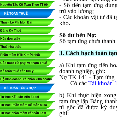
- Số tiền tạm ứng dùng
Nguyên Tắc Kế Toán Theo TT 99
trừ vào lương;
KẾ TOÁN THUẾ
- Các khoản vật tư đã 
kho.
Thuế - Lệ Phí Môn Bài
Đăng Ký Thuế
Số dư bên Nợ:
Hóa đơn giấy
Số tạm ứng chưa thanh 
Thuế nhà thầu
3. Cách hạch toán tạ
Phần mềm HTKK mới nhất
Các mức xử phạt vi phạm Thuế
a) Khi tạm ứng tiền ho
doanh nghiệp, ghi:
Kế toán thuế cần lưu ý
Nợ TK 141 - Tạm ứng
Hộ kinh doanh, cá nhân kinh doanh
Có các
Tài khoản 
KẾ TOÁN TỔNG HỢP
b) Khi thực hiện xong
Tự học Kế toán trên Excel
tạm ứng lập Bảng than
Tự học Phần mềm kế toán Misa
từ gốc đã được ký du
ghi:
Tự học phần mềm kế toán Fast