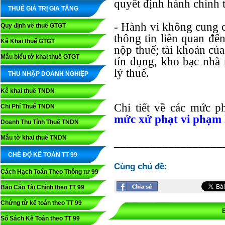
quyết định hành chính 
THUẾ GIÁ TRỊ GIA TĂNG
- Hành vi không cung 
Quy định về thuế GTGT
thông tin liên quan đế
Kê Khai thuế GTGT
nộp thuế; tài khoản của
Mẫu biểu tờ khai thuế GTGT
tín dụng, kho bạc nhà
lý thuế.
THU NHẬP DOANH NGHIỆP
Kê khai thuế TNDN
Chi tiết về các mức p
Chi Phí Thuế TNDN
mức xử phạt vi phạm 
Doanh Thu Tính Thuế TNDN
Mẫu tờ khai thuế TNDN
__________________
CHẾ ĐỘ KẾ TOÁN TT 99
Cùng chủ đề:
Cách Hạch Toán Theo Thông tư 99
Báo Cáo Tài Chính theo TT 99
Chứng từ kế toán theo TT 99
Sổ Sách Kế Toán theo TT 99