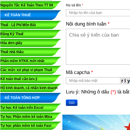
Nguyên Tắc Kế Toán Theo TT 99
Họ và tên
*
KẾ TOÁN THUẾ
Nội dung bình luận
*
Thuế - Lệ Phí Môn Bài
Đăng Ký Thuế
Hóa đơn giấy
Thuế nhà thầu
Phần mềm HTKK mới nhất
Các mức xử phạt vi phạm Thuế
Mã capcha
*
Kế toán thuế cần lưu ý
Hộ kinh doanh, cá nhân kinh doanh
Lưu ý: Những ô dấu
(*)
là bắt
KẾ TOÁN TỔNG HỢP
Gửi
Tự học Kế toán trên Excel
Tự học Phần mềm kế toán Misa
Tự học phần mềm kế toán Fast