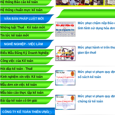
Hệ thống Báo cáo kế toán
Hệ thống chuẩn mực kế toán
VĂN BẢN PHÁP LUẬT MỚI
Mức phạt chậm nộp Báo 
Những luật Thuế - Kế toán mới
tình hình sử dụng hóa đơ
Tin tức kế toán mới
NGHỀ NGHIỆP - VIỆC LÀM
Mức phạt hành vi trốn thu
gian lận thuế
Biểu Mẫu Đăng Ký Doanh Nghiệp
Công việc của Kế toán
Hỏi đáp kế toán - Thuế
Mức phạt vi phạm quy đị
Kinh nghiệm xin việc Kế toán
sổ sách kế toán
Mẫu đơn xin việc kế toán
Mẫu báo cáo thực tập kế toán
Mức phạt vi phạm quy đị
Bài tập kế toán có lời giải
chứng từ kế toán
CÔNG TY KẾ TOÁN THIÊN ƯNG