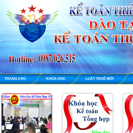
TRANG CHỦ
KHÓA HỌC
LUẬT THUẾ MỚI