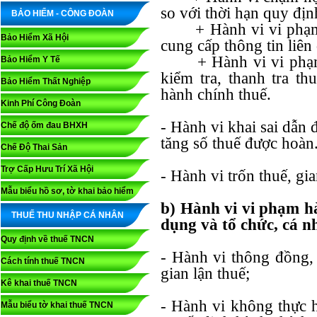
so với thời hạn quy địn
BẢO HIỂM - CÔNG ĐOÀN
+ Hành vi vi phạm 
Bảo Hiểm Xã Hội
cung cấp thông tin liên
+ Hành vi vi phạm t
Bảo Hiểm Y Tế
kiểm tra, thanh tra th
Bảo Hiểm Thất Nghiệp
hành chính thuế.
Kinh Phí Công Đoàn
- Hành vi khai sai dẫn 
Chế độ ốm đau BHXH
tăng số thuế được hoàn
Chế Độ Thai Sản
Trợ Cấp Hưu Trí Xã Hội
- Hành vi trốn thuế, gia
Mẫu biểu hồ sơ, tờ khai bảo hiểm
b) Hành vi vi phạm hà
THUẾ THU NHẬP CÁ NHÂN
dụng và tổ chức, cá n
Quy định về thuế TNCN
- Hành vi thông đồng, 
Cách tính thuế TNCN
gian lận thuế;
Kê khai thuế TNCN
- Hành vi không thực h
Mẫu biểu tờ khai thuế TNCN