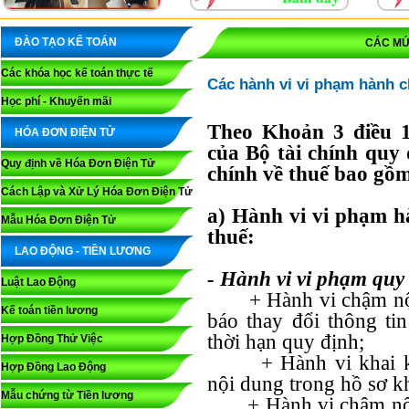
ĐÀO TẠO KẾ TOÁN
CÁC MỨ
Các khóa học kế toán thực tế
Các hành vi vi phạm hành c
Học phí - Khuyến mãi
Theo Khoản 3 điều 
HÓA ĐƠN ĐIỆN TỬ
của Bộ tài chính quy
Quy định về Hóa Đơn Điện Tử
chính về thuế bao gồ
Cách Lập và Xử Lý Hóa Đơn Điện Tử
a) Hành vi vi phạm h
Mẫu Hóa Đơn Điện Tử
thuế:
LAO ĐỘNG - TIỀN LƯƠNG
- Hành vi vi phạm quy 
Luật Lao Động
+ Hành vi chậm nộp 
Kế toán tiền lương
báo thay đổi thông ti
thời hạn quy định;
Hợp Đồng Thử Việc
+ Hành vi khai kh
Hợp Đồng Lao Động
nội dung trong hồ sơ kh
Mẫu chứng từ Tiền lương
+ Hành vi chậm nộp 