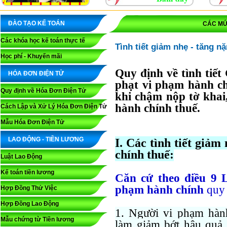
ĐÀO TẠO KẾ TOÁN
CÁC MỨ
Các khóa học kế toán thực tế
Tình tiết giảm nhẹ - tăng n
Học phí - Khuyến mãi
Quy định về tình tiế
HÓA ĐƠN ĐIỆN TỬ
phạt vi phạm hành ch
Quy định về Hóa Đơn Điện Tử
khi chậm nộp tờ khai,
hành chính thuế.
Cách Lập và Xử Lý Hóa Đơn Điện Tử
Mẫu Hóa Đơn Điện Tử
LAO ĐỘNG - TIỀN LƯƠNG
I. Các tình tiết giả
chính thuế:
Luật Lao Động
Kế toán tiền lương
Căn cứ theo điều 9 L
phạm hành chính
quy 
Hợp Đồng Thử Việc
Hợp Đồng Lao Động
1. Người vi phạm hàn
Mẫu chứng từ Tiền lương
làm giảm bớt hậu quả