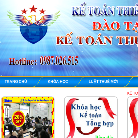
TRANG CHỦ
KHÓA HỌC
LUẬT THUẾ MỚI
KẾ TOÁN THIÊN ƯNG 