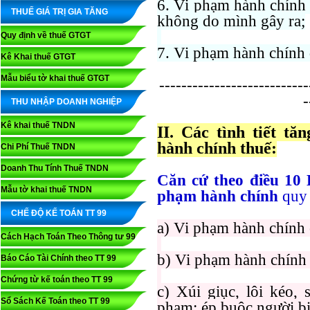
6. Vi phạm hành chính 
THUẾ GIÁ TRỊ GIA TĂNG
không do mình gây ra;
Quy định về thuế GTGT
7. Vi phạm hành chính d
Kê Khai thuế GTGT
Mẫu biểu tờ khai thuế GTGT
---------------------------
-
THU NHẬP DOANH NGHIỆP
Kê khai thuế TNDN
II. Các tình tiết t
hành chính thuế:
Chi Phí Thuế TNDN
Doanh Thu Tính Thuế TNDN
Căn cứ theo điều 10 
Mẫu tờ khai thuế TNDN
phạm hành chính
quy 
CHẾ ĐỘ KẾ TOÁN TT 99
a) Vi phạm hành chính 
Cách Hạch Toán Theo Thông tư 99
b) Vi phạm hành chính 
Báo Cáo Tài Chính theo TT 99
Chứng từ kế toán theo TT 99
c) Xúi giục, lôi kéo,
Sổ Sách Kế Toán theo TT 99
phạm; ép buộc người bị 