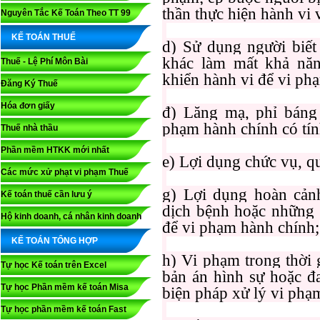
thần thực hiện hành vi
Nguyên Tắc Kế Toán Theo TT 99
KẾ TOÁN THUẾ
d) Sử dụng người biết
khác làm mất khả năn
Thuế - Lệ Phí Môn Bài
khiển hành vi để vi ph
Đăng Ký Thuế
Hóa đơn giấy
đ) Lăng mạ, phỉ báng
phạm hành chính có tín
Thuế nhà thầu
Phần mềm HTKK mới nhất
e) Lợi dụng chức vụ, q
Các mức xử phạt vi phạm Thuế
g) Lợi dụng hoàn cảnh 
Kế toán thuế cần lưu ý
dịch bệnh hoặc những 
Hộ kinh doanh, cá nhân kinh doanh
để vi phạm hành chính;
KẾ TOÁN TỔNG HỢP
h) Vi phạm trong thời 
Tự học Kế toán trên Excel
bản án hình sự hoặc đ
Tự học Phần mềm kế toán Misa
biện pháp xử lý vi phạ
Tự học phần mềm kế toán Fast