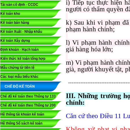
i) Tiếp tục thực hiện 
Tài sản cố định - CCDC
người có thẩm quyền đã
Kế toán kho
k) Sau khi vi phạm đã 
Kế toán bán hàng
phạm hành chính;
Kế toán Xuất - Nhập khẩu
Kế toán Xây dựng
l) Vi phạm hành chính
giá hàng hóa lớn;
Định khoản - Hạch toán
Kiến thức kế toán tổng hợp
m) Vi phạm hành chính 
Mẫu chứng từ tiền tệ
già, người khuyết tật, 
Các loại mẫu biểu khác
-----------------------------------
CHẾ ĐỘ KẾ TOÁN
III. Những trường h
Chế độ kế toán theo Thông tư 133
chính:
Chế độ kế toán theo Thông tư 200
Hệ thống tài khoản kế toán
Căn cứ theo Điều 11 L
Hệ thống Sổ sách kế toán
Không xử phạt vi ph