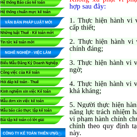
Hệ thống Báo cáo kế toán
hợp sau đây:
Hệ thống chuẩn mực kế toán
1. Thực hiện hành vi 
VĂN BẢN PHÁP LUẬT MỚI
cấp thiết;
Những luật Thuế - Kế toán mới
2. Thực hiện hành vi
Tin tức kế toán mới
chính đáng;
NGHỀ NGHIỆP - VIỆC LÀM
3. Thực hiện hành vi 
Biểu Mẫu Đăng Ký Doanh Nghiệp
ngờ;
Công việc của Kế toán
Hỏi đáp kế toán - Thuế
4. Thực hiện hành vi 
khả kháng;
Kinh nghiệm xin việc Kế toán
Mẫu đơn xin việc kế toán
5. Người thực hiện hà
năng lực trách nhiệm h
Mẫu báo cáo thực tập kế toán
vi phạm hành chính chư
Bài tập kế toán có lời giải
chính
theo quy định tạ
này.
CÔNG TY KẾ TOÁN THIÊN ƯNG