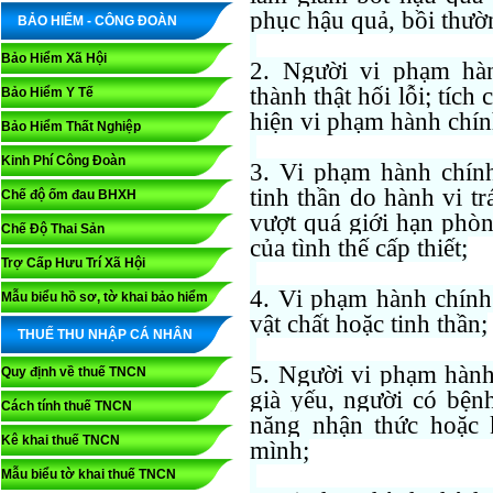
phục hậu quả, bồi thườn
BẢO HIỂM - CÔNG ĐOÀN
Bảo Hiểm Xã Hội
2. Người vi phạm hàn
thành thật hối lỗi; tíc
Bảo Hiểm Y Tế
hiện vi phạm hành chín
Bảo Hiểm Thất Nghiệp
Kinh Phí Công Đoàn
3. Vi phạm hành chính
tinh thần do hành vi tr
Chế độ ốm đau BHXH
vượt quá giới hạn phòn
Chế Độ Thai Sản
của tình thế cấp thiết;
Trợ Cấp Hưu Trí Xã Hội
4. Vi phạm hành chính 
Mẫu biểu hồ sơ, tờ khai bảo hiểm
vật chất hoặc tinh thần;
THUẾ THU NHẬP CÁ NHÂN
5. Người vi phạm hành
Quy định về thuế TNCN
già yếu, người có bện
Cách tính thuế TNCN
năng nhận thức hoặc 
Kê khai thuế TNCN
mình;
Mẫu biểu tờ khai thuế TNCN