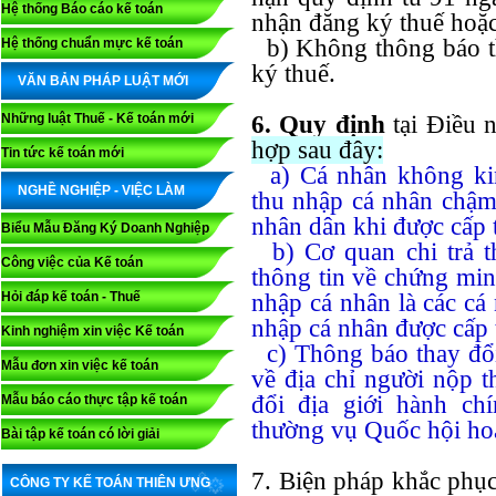
Hệ thống Báo cáo kế toán
nhận đăng ký thuế hoặc
b) Không thông báo th
Hệ thống chuẩn mực kế toán
ký thuế.
VĂN BẢN PHÁP LUẬT MỚI
Những luật Thuế - Kế toán mới
6. Quy định
tại Điều 
hợp sau đây:
Tin tức kế toán mới
a) Cá nhân không kin
NGHỀ NGHIỆP - VIỆC LÀM
thu nhập cá nhân chậm
nhân dân khi được cấp 
Biểu Mẫu Đăng Ký Doanh Nghiệp
b) Cơ quan chi trả t
Công việc của Kế toán
thông tin về chứng min
Hỏi đáp kế toán - Thuế
nhập cá nhân là các cá
nhập cá nhân được cấp 
Kinh nghiệm xin việc Kế toán
c) Thông báo thay đổi 
Mẫu đơn xin việc kế toán
về địa chỉ người nộp t
đổi địa giới hành ch
Mẫu báo cáo thực tập kế toán
thường vụ Quốc hội ho
Bài tập kế toán có lời giải
7. Biện pháp khắc phục
CÔNG TY KẾ TOÁN THIÊN ƯNG