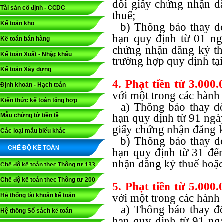
đổi giấy chứng nhận đ
Tài sản cố định - CCDC
thuế;
Kế toán kho
b) Thông báo thay đổ
hạn quy định từ 01 ng
Kế toán bán hàng
chứng nhận đăng ký th
Kế toán Xuất - Nhập khẩu
trường hợp quy định tạ
Kế toán Xây dựng
4. Phạt tiền từ 3.000
Định khoản - Hạch toán
với một trong các hành 
Kiến thức kế toán tổng hợp
a) Thông báo thay đổ
Mẫu chứng từ tiền tệ
hạn quy định từ 91 ngà
giấy chứng nhận đăng k
Các loại mẫu biểu khác
b) Thông báo thay đổ
CHẾ ĐỘ KẾ TOÁN
hạn quy định từ 31 đế
nhận đăng ký thuế hoặc
Chế độ kế toán theo Thông tư 133
Chế độ kế toán theo Thông tư 200
5. Phạt tiền từ 5.000
Hệ thống tài khoản kế toán
với một trong các hành 
a) Thông báo thay đổ
Hệ thống Sổ sách kế toán
hạn quy định từ 91 ngà