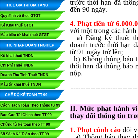
trước thời hạn đã thôn
THUẾ GIÁ TRỊ GIA TĂNG
đến 90 ngày.
Quy định về thuế GTGT
4. Phạt tiền từ 6.000
Kê Khai thuế GTGT
với một trong các hành 
Mẫu biểu tờ khai thuế GTGT
a) Đăng ký thuế; thô
doanh trước thời hạn đ
THU NHẬP DOANH NGHIỆP
từ 91 ngày trở lên;
Kê khai thuế TNDN
b) Không thông báo ti
thời hạn đã thông báo 
Chi Phí Thuế TNDN
nộp.
Doanh Thu Tính Thuế TNDN
Mẫu tờ khai thuế TNDN
---------------------------
CHẾ ĐỘ KẾ TOÁN TT 99
Cách Hạch Toán Theo Thông tư 99
II. Mức phạt hành vi
thay đổi thông tin tr
Báo Cáo Tài Chính theo TT 99
Chứng từ kế toán theo TT 99
1. Phạt cảnh cáo
đối v
Sổ Sách Kế Toán theo TT 99
a) Thông báo thay đổ