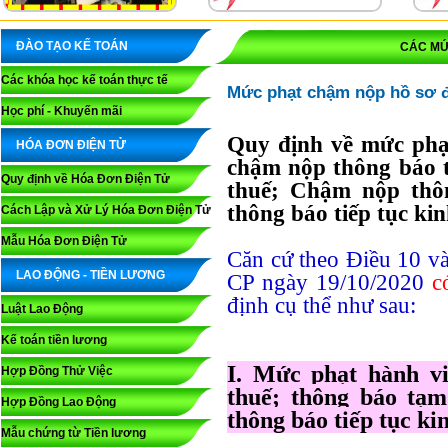
ĐÀO TẠO KẾ TOÁN
CÁC MỨ
Các khóa học kế toán thực tế
Mức phạt chậm nộp hồ sơ đă
Học phí - Khuyến mãi
Quy định về mức phạ
HÓA ĐƠN ĐIỆN TỬ
chậm nộp thông báo t
Quy định về Hóa Đơn Điện Tử
thuế; Chậm nộp thô
thông báo tiếp tục ki
Cách Lập và Xử Lý Hóa Đơn Điện Tử
Mẫu Hóa Đơn Điện Tử
Căn cứ theo Điều 10 v
LAO ĐỘNG - TIỀN LƯƠNG
CP ngày 19/10/2020
c
định cụ thể như sau:
Luật Lao Động
Kế toán tiền lương
I. Mức phạt hành v
Hợp Đồng Thử Việc
thuế; thông báo tạ
Hợp Đồng Lao Động
thông báo tiếp tục ki
Mẫu chứng từ Tiền lương