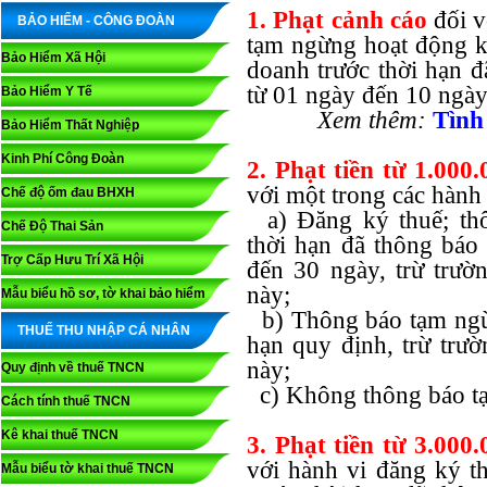
1. Phạt cảnh cáo
đối v
BẢO HIỂM - CÔNG ĐOÀN
tạm ngừng hoạt động ki
Bảo Hiểm Xã Hội
doanh trước thời hạn đ
từ 01 ngày đến 10 ngày 
Bảo Hiểm Y Tế
Xem thêm:
Tình 
Bảo Hiểm Thất Nghiệp
Kinh Phí Công Đoàn
2. Phạt tiền từ 1.000
với một trong các hành 
Chế độ ốm đau BHXH
a) Đăng ký thuế; thô
Chế Độ Thai Sản
thời hạn đã thông báo
Trợ Cấp Hưu Trí Xã Hội
đến 30 ngày, trừ trườ
này;
Mẫu biểu hồ sơ, tờ khai bảo hiểm
b) Thông báo tạm ngừ
THUẾ THU NHẬP CÁ NHÂN
hạn quy định, trừ trư
này;
Quy định về thuế TNCN
c) Không thông báo tạ
Cách tính thuế TNCN
Kê khai thuế TNCN
3. Phạt tiền từ 3.000
với hành vi đăng ký th
Mẫu biểu tờ khai thuế TNCN