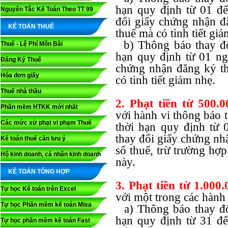
hạn quy định từ 01 đ
Nguyên Tắc Kế Toán Theo TT 99
đổi giấy chứng nhận đ
KẾ TOÁN THUẾ
thuế mà có tình tiết giả
b) Thông báo thay đổ
Thuế - Lệ Phí Môn Bài
hạn quy định từ 01 ng
Đăng Ký Thuế
chứng nhận đăng ký t
Hóa đơn giấy
có tình tiết giảm nhẹ.
Thuế nhà thầu
2. Phạt tiền từ 500.
Phần mềm HTKK mới nhất
với hành vi thông báo 
Các mức xử phạt vi phạm Thuế
thời hạn quy định từ
thay đổi giấy chứng nh
Kế toán thuế cần lưu ý
số thuế, trừ trường hợ
Hộ kinh doanh, cá nhân kinh doanh
này.
KẾ TOÁN TỔNG HỢP
3. Phạt tiền từ 1.000
Tự học Kế toán trên Excel
với một trong các hành 
Tự học Phần mềm kế toán Misa
a) Thông báo thay đổ
hạn quy định từ 31 đ
Tự học phần mềm kế toán Fast