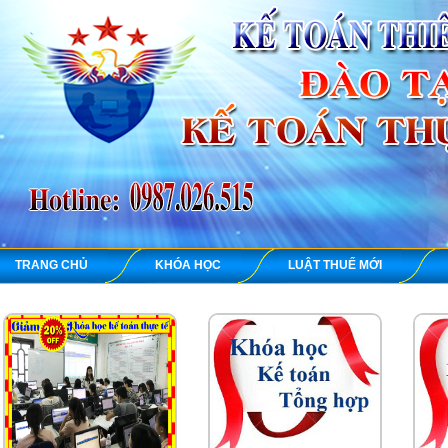
TRANG CHỦ
KHÓA HỌC
LUẬT THUẾ MỚI
KẾ TOÁN TH