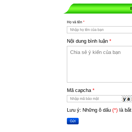
Họ và tên
*
Nội dung bình luận
*
Mã capcha
*
Lưu ý: Những ô dấu
(*)
là bắt
Gửi