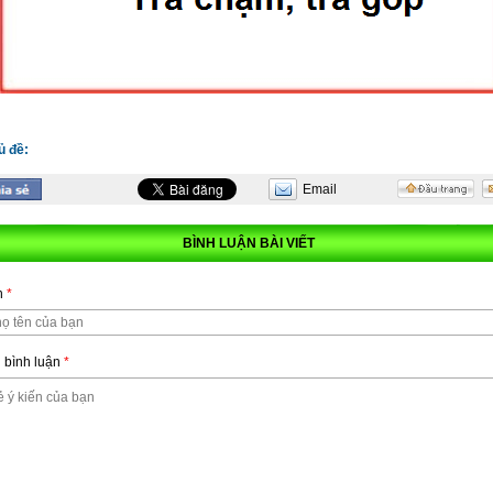
ủ đề:
Email
BÌNH LUẬN BÀI VIẾT
n
*
 bình luận
*