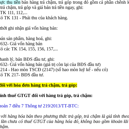
ực thu tiền
bán hàng trả chậm, trả góp trong đó gồm cả phần chênh l
trả chậm, trả góp và giá bán trả tiền ngay, ghi:
TK 111, 112,...
ó TK 131 - Phải thu của khách hàng.
thời ghi nhận giá vốn hàng bán:
án sản phẩm, hàng hoá, ghi:
632- Giá vốn hàng bán
ó các TK 154, 155, 156, 157,...
hanh lý, bán BĐS đầu tư, ghi:
32- Giá vốn hàng bán (giá trị còn lại của BĐS đầu tư)
214 - Hao mòn TSCĐ (2147) (số hao mòn luỹ kế - nếu có)
ó TK 217- BĐS đầu tư.
đối với hóa đơn hàng trả chậm, trả góp:
tính thuế GTGT đối với hàng trả góp, trả chậm:
hoản 7 điều 7 Thông tư 219/2013/TT-BTC:
 với hàng hóa bán theo phương thức trả góp, trả chậm là giá tính the
 lần chưa có thuế GTGT của hàng hóa đó, không bao gồm khoản lãi 
 chậm.