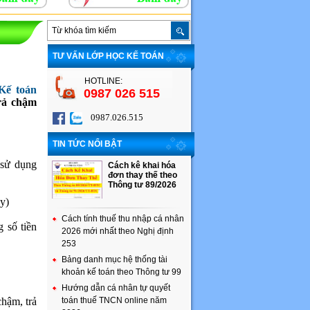
TƯ VẤN LỚP HỌC KẾ TOÁN
HOTLINE:
Kế toán
0987 026 515
rả chậm
0987.026.515
TIN TỨC NỔI BẬT
 sử dụng
Cách kê khai hóa
đơn thay thế theo
Thông tư 89/2026
ay)
Cách tính thuế thu nhập cá nhân
 số tiền
2026 mới nhất theo Nghị định
253
Bảng danh mục hệ thống tài
khoản kế toán theo Thông tư 99
Hướng dẫn cá nhân tự quyết
chậm, trả
toán thuế TNCN online năm