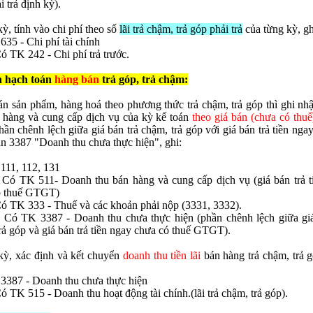
i trả định kỳ).
kỳ, tính vào chi phí theo số
lãi trả chậm, trả góp phải trả
của từng kỳ, gh
35 - Chi phí tài chính
ó TK 242 - Chi phí trả trước.
h hạch toán
hàng bán
trả góp, trả chậm:
án sản phẩm, hàng hoá theo phương thức trả chậm, trả góp thì ghi nh
 hàng và cung cấp dịch vụ của kỳ kế toán
theo giá bán (chưa có thuế)
phần chênh lệch giữa giá bán trả chậm, trả góp với giá bán trả tiền nga
ản 3387 "Doanh thu chưa thực hiện", ghi:
111, 112, 131
Có TK 511- Doanh thu bán hàng và cung cấp dịch vụ (giá bán trả t
ó thuế GTGT)
ó TK 333 - Thuế và các khoản phải nộp (3331, 3332).
Có TK 3387 - Doanh thu chưa thực hiện (phần chênh lệch giữa giá
rả góp và giá bán trả tiền ngay chưa có thuế GTGT).
kỳ, xác định và kết chuyển
doanh thu tiền lãi
bán hàng trả chậm, trả 
3387 - Doanh thu chưa thực hiện
ó TK 515 - Doanh thu hoạt động tài chính.(lãi trả chậm, trả góp).