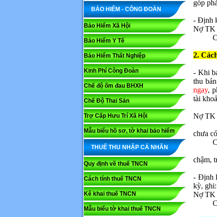
góp phả
BẢO HIỂM - CÔNG ĐOÀN
- Định 
Bảo Hiểm Xã Hội
Nợ TK 6
C
Bảo Hiểm Y Tế
2. Các
Bảo Hiểm Thất Nghiệp
Kinh Phí Công Đoàn
- Khi b
thu bán
Chế độ ốm đau BHXH
ngay
, 
tài kho
Chế Độ Thai Sản
Nợ TK 
Trợ Cấp Hưu Trí Xã Hội
Mẫu biểu hồ sơ, tờ khai bảo hiểm
chưa c
C
THUẾ THU NHẬP CÁ NHÂN
chậm, t
Quy định về thuế TNCN
- Định 
Cách tính thuế TNCN
kỳ, ghi:
Kê khai thuế TNCN
Nợ TK 
C
Mẫu biểu tờ khai thuế TNCN