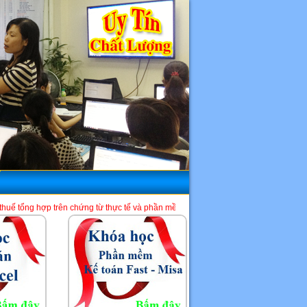
 chứng từ thực tế và phần mềm HTKK, Excel, Misa. Là một địa chỉ học kế toán tố
HCM