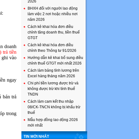
2026
BHXH đối với người lao động
i:
làm việc 2 nơi hoặc nhiều nơi
năm 2026
Cách kê khai hóa đơn điều
chỉnh tăng doanh thu, tiền thuế
GTGT
Cách kê khai hóa đơn điều
ận doanh
chỉnh theo Thông tư 91/2026
 trả tiền
y ghi vào
Hướng dẫn kê khai bổ sung điều
chỉnh thuế GTGT mới nhất 2026
Cách làm bảng tính lương trên
Excel hàng tháng năm 2026
iền ngay
Chi phí tiền lương được trừ và
không được trừ khi tính thuế
TNDN
 bán trả
Cách làm cam kết thu nhập
08/CK-TNCN không bị khấu trừ
thuế
góp trong
Mẫu hợp đồng lao động 2026
mới nhất
TIN MỚI NHẤT