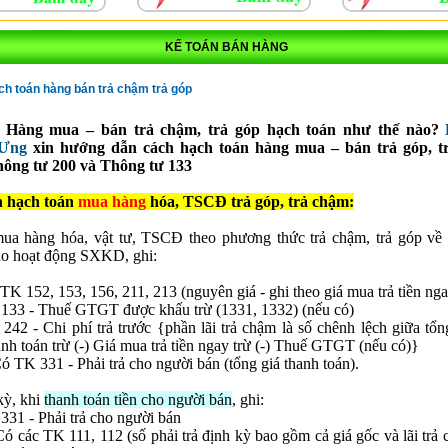
KẾ TOÁN BÁN HÀNG
h toán hàng bán trả chậm trả góp
Hàng mua – bán trả chậm, trả góp hạch toán như thế nào?
 Ưng
xin hướng dẫn cách hạch toán hàng mua – bán trả góp, t
hông tư 200 và Thông tư 133
h hạch toán
mua hàng
hóa, TSCĐ trả góp, trả chậm:
mua hàng hóa, vật tư, TSCĐ theo phương thức trả chậm, trả góp về
ho hoạt động SXKD, ghi:
TK 152, 153, 156, 211, 213 (nguyên giá - ghi theo giá mua trả tiền ng
133 - Thuế GTGT được khấu trừ (1331, 1332) (nếu có)
42 - Chi phí trả trước {phần lãi trả chậm là số chênh lệch giữa tổng
anh toán trừ (-) Giá mua trả tiền ngay trừ (-) Thuế GTGT (nếu có)}
331 - Phải trả cho người bán (tổng giá thanh toán).
kỳ, khi
thanh toán tiền cho người bán
, ghi:
31 - Phải trả cho người bán
Có các TK 111, 112 (số phải trả định kỳ bao gồm cả giá gốc và lãi trả 