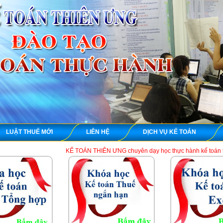
LUẬT THUẾ MỚI
LIÊN HỆ
DỊCH VỤ KẾ TOÁN
KẾ TOÁN THIÊN ƯNG chuyên dạy học thực hành kế toán thuế tổng hợp trên