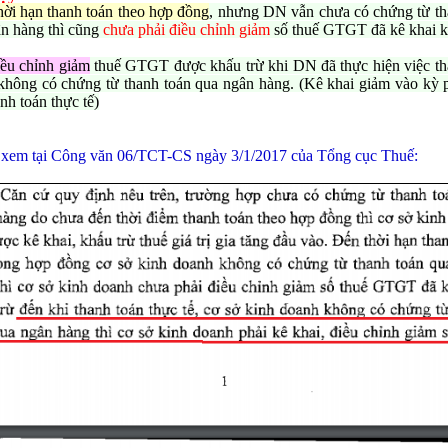
hời hạn thanh toán theo hợp đồng
, nhưng DN vẫn chưa có chứng từ th
n hàng thì cũng
chưa phải điều chỉnh giảm
số thuế GTGT đã kê khai k
ha
*
ều chỉnh giảm
thuế GTGT được khấu trừ khi DN đã thực hiện việc th
hông có chứng từ thanh toán qua ngân hàng. (Kê khai giảm vào kỳ p
anh toán thực tế)
hững ô dấu
(*)
là bắt buộc !
t xem tại Công văn 06/TCT-CS ngày 3/1/2017 của Tổng cục Thuế: