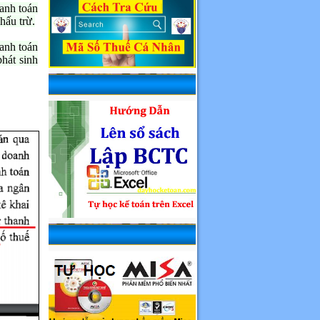
anh toán
hấu trừ.
anh toán
hát sinh