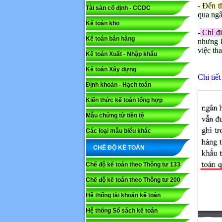
-
Đến t
Tài sản cố định - CCDC
qua ngâ
Kế toán kho
Mã capc
-
Chỉ đi
Kế toán bán hàng
nhưng k
việc th
Kế toán Xuất - Nhập khẩu
Lưu ý: N
Kế toán Xây dựng
Chi tiế
Gửi
Định khoản - Hạch toán
Kiến thức kế toán tổng hợp
Mẫu chứng từ tiền tệ
Các loại mẫu biểu khác
CHẾ ĐỘ KẾ TOÁN
Chế độ kế toán theo Thông tư 133
Chế độ kế toán theo Thông tư 200
Hệ thống tài khoản kế toán
Hệ thống Sổ sách kế toán