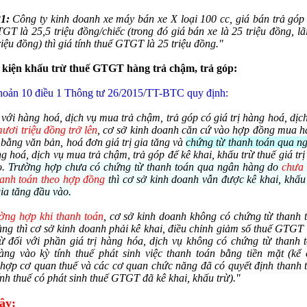
1:
Công ty kinh doanh xe máy bán xe X loại 100 cc, giá bán trả góp
GT là 25,5 triệu đồng/chiếc (trong đó giá bán xe là 25 triệu đồng, lã
triệu đồng) thì giá tính thuế GTGT là 25 triệu đồng."
u kiện khấu trừ thuế GTGT hàng trả chậm, trả góp:
hoản 10 điều 1 Thông tư 26/2015/TT-BTC quy định:
 với hàng hoá, dịch vụ mua trả chậm, trả góp có giá trị hàng hoá, dị
mươi triệu đồng trở lên
, cơ sở kinh doanh căn cứ vào hợp đồng mua h
 bằng văn bản, hoá đơn giá trị gia tăng và
chứng từ thanh toán qua n
g hoá, dịch vụ mua trả chậm, trả góp để kê khai, khấu trừ thuế giá trị
o.
Trường hợp chưa có chứng từ thanh toán qua ngân hàng do
chưa 
anh toán theo hợp đồng
thì cơ sở kinh doanh vẫn được kê khai, khấu 
gia tăng đầu vào.
n
*
ờng hợp khi thanh toán
, cơ sở kinh doanh không có chứng từ thanh 
ng thì cơ sở kinh doanh phải kê khai, điều chỉnh giảm số thuế GTGT
 bình luận
*
ừ đối với phần giá trị hàng hóa, dịch vụ không có chứng từ thanh 
ng vào kỳ tính thuế phát sinh việc thanh toán bằng tiền mặt (kể 
hợp cơ quan thuế và các cơ quan chức năng đã có quyết định thanh t
tính thuế có phát sinh thuế GTGT đã kê khai, khấu trừ)."
ậy: