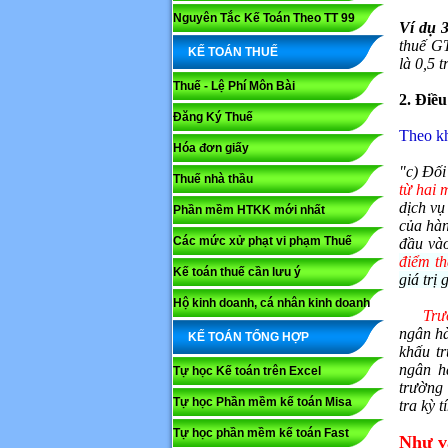
Nguyên Tắc Kế Toán Theo TT 99
Ví dụ 3
thuế GT
KẾ TOÁN THUẾ
là 0,5 
Thuế - Lệ Phí Môn Bài
2. Điề
Đăng Ký Thuế
Theo k
Hóa đơn giấy
"c) Đối
Thuế nhà thầu
từ hai 
dịch vụ
Phần mềm HTKK mới nhất
của hàn
Các mức xử phạt vi phạm Thuế
đầu và
điểm th
Kế toán thuế cần lưu ý
giá trị 
Họ và tê
Hộ kinh doanh, cá nhân kinh doanh
Trư
ngân hà
KẾ TOÁN TỔNG HỢP
Nội dung
khấu tr
ngân hà
Tự học Kế toán trên Excel
trường 
Tự học Phần mềm kế toán Misa
tra kỳ 
Tự học phần mềm kế toán Fast
Như v