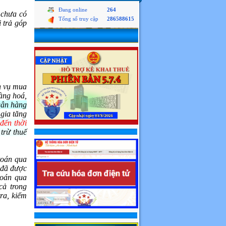
Đang online
264
 chưa có
Tổng số truy cập
286588615
i trả góp
ch vụ mua
àng hoá,
gân hàng
 gia tăng
đến thời
trừ thuế
toán qua
 đã được
toán qua
cả trong
ra, kiểm