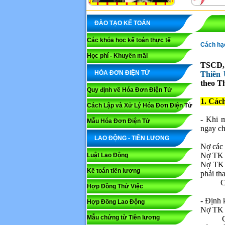
ĐÀO TẠO KẾ TOÁN
Các khóa học kế toán thực tế
Cách hạc
Học phí - Khuyến mãi
TSCĐ, 
HÓA ĐƠN ĐIỆN TỬ
Thiên
theo T
Quy định về Hóa Đơn Điện Tử
1. Các
Cách Lập và Xử Lý Hóa Đơn Điện Tử
- Khi 
Mẫu Hóa Đơn Điện Tử
ngay c
LAO ĐỘNG - TIỀN LƯƠNG
Nợ các 
Nợ TK 
Luật Lao Động
Nợ TK 2
Kế toán tiền lương
phải th
Có TK 
Hợp Đồng Thử Việc
- Định 
Hợp Đồng Lao Động
Nợ TK 3
Mẫu chứng từ Tiền lương