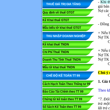
-
Khi th
THUẾ GIÁ TRỊ GIA TĂNG
giá bán 
Nợ các 
Quy định về thuế GTGT
C
Kê Khai thuế GTGT
- Đồng 
Mẫu biểu tờ khai thuế GTGT
+ Nếu b
THU NHẬP DOANH NGHIỆP
Nợ TK 
C
Kê khai thuế TNDN
+ Nếu t
Chi Phí Thuế TNDN
Nợ TK 6
Nợ TK 
Doanh Thu Tính Thuế TNDN
C
Mẫu tờ khai thuế TNDN
Chú ý 
CHẾ ĐỘ KẾ TOÁN TT 99
1. Giá 
Cách Hạch Toán Theo Thông tư 99
Theo k
Báo Cáo Tài Chính theo TT 99
"7. Đối
Chứng từ kế toán theo TT 99
trả một
Sổ Sách Kế Toán theo TT 99
lãi trả