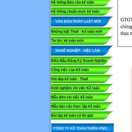
Hệ thống Báo cáo kế toán
Hệ thống chuẩn mực kế toán
VĂN BẢN PHÁP LUẬT MỚI
Những luật Thuế - Kế toán mới
Tin tức kế toán mới
NGHỀ NGHIỆP - VIỆC LÀM
Biểu Mẫu Đăng Ký Doanh Nghiệp
Công việc của Kế toán
Hỏi đáp kế toán - Thuế
Kinh nghiệm xin việc Kế toán
Mẫu đơn xin việc kế toán
Mẫu báo cáo thực tập kế toán
Bài tập kế toán có lời giải
CÔNG TY KẾ TOÁN THIÊN ƯNG