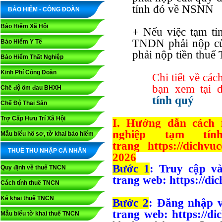
tính đó về NSNN
BẢO HIỂM - CÔNG ĐOÀN
Bảo Hiểm Xã Hội
+ Nếu việc tạm tín
TNDN phải nộp củ
Bảo Hiểm Y Tế
phải nộp tiền thu
Bảo Hiểm Thất Nghiệp
Kinh Phí Công Đoàn
Chi tiết về cá
bạn xem tại đ
Chế độ ốm đau BHXH
tính quý
Chế Độ Thai Sản
Trợ Cấp Hưu Trí Xã Hội
I. Hướng dẫn cách 
nghiệp tạm tí
Mẫu biểu hồ sơ, tờ khai bảo hiểm
trang
https://dichv
THUẾ THU NHẬP CÁ NHÂN
2026
Bước 1
: Truy cập v
Quy định về thuế TNCN
trang web: https://di
Cách tính thuế TNCN
Kê khai thuế TNCN
Bước 2
: Đăng nhập 
trang web: https://di
Mẫu biểu tờ khai thuế TNCN