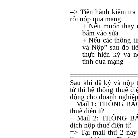
=> Tiến hành kiểm tra l
rồi nộp qua mạng
+ Nếu muốn thay đổ
bấm vào sửa
+ Nếu các thông ti
và Nộp” sau đó ti
thực hiện ký và 
tính qua mạng
=================
Sau khi đã ký và nộp t
tử thì hệ thống thuế đ
động cho doanh nghiệp
+ Mail 1: THÔNG BÁO 
thuế điện tử
+ Mail 2: THÔNG BÁO
dịch nộp thuế điện tử
=> Tại mail thứ 2 này 