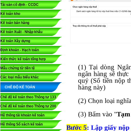
Tài sản cố định - CCDC
Kế toán kho
Kế toán bán hàng
Kế toán Xuất - Nhập khẩu
Kế toán Xây dựng
Định khoản - Hạch toán
Kiến thức kế toán tổng hợp
(1) Tại dòng Ngâ
Mẫu chứng từ tiền tệ
ngân hàng sẽ thực
Các loại mẫu biểu khác
quý (Số tiền nộp t
hàng này)
CHẾ ĐỘ KẾ TOÁN
Chế độ kế toán theo Thông tư 133
(2) Chọn loại nghĩa
Chế độ kế toán theo Thông tư 200
(3) Bấm vào "
Tạm
Hệ thống tài khoản kế toán
Hệ thống Sổ sách kế toán
Bước 5
: Lập giấy nộp