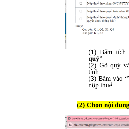
(1) Bấm tích
quý
”
(2) Gõ quý v
tính
(3) Bấm vào “
nộp thuế
(2) Chọn nội du