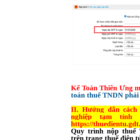
Kế Toán Thiên Ưng m
toán thuế TNDN phải 
II. Hướng dẫn cách
nghiệp tạm tính
https://thuedientu.gdt
Quy trình nộp thuế
trên trang thuế điện 