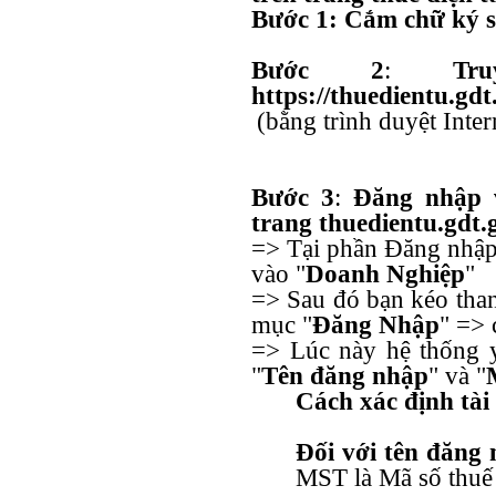
Bước 1
: Cắm chữ ký 
Bước 2
:
Tr
https://thuedientu.gdt
(bằng trình duyệt Inte
Bước 3
:
Đăng nhập v
trang thuedientu.gdt.
=> Tại phần Đăng nhập 
vào "
Doanh Nghiệp
"
=> Sau đó bạn kéo than
mục "
Đăng Nhập
" => 
=> Lúc này hệ thống y
"
Tên đăng nhập
" và "
Cách xác định tà
Đối với tên đăng
MST là Mã số thuế 