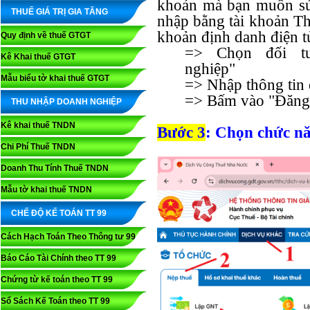
khoản mà bạn muốn sử
THUẾ GIÁ TRỊ GIA TĂNG
nhập bằng tài khoản Th
khoản định danh điện 
Quy định về thuế GTGT
=> Chọn đối t
Kê Khai thuế GTGT
nghiệp"
Mẫu biểu tờ khai thuế GTGT
=> Nhập thông tin
=> Bấm vào "Đăng
THU NHẬP DOANH NGHIỆP
Kê khai thuế TNDN
Bước 3
: Chọn chức nă
Chi Phí Thuế TNDN
Doanh Thu Tính Thuế TNDN
Mẫu tờ khai thuế TNDN
CHẾ ĐỘ KẾ TOÁN TT 99
Cách Hạch Toán Theo Thông tư 99
Báo Cáo Tài Chính theo TT 99
Chứng từ kế toán theo TT 99
Sổ Sách Kế Toán theo TT 99