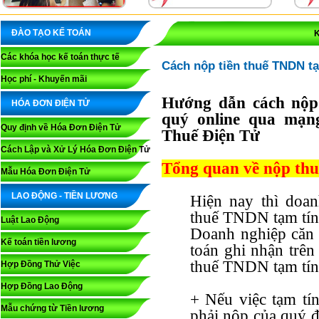
ĐÀO TẠO KẾ TOÁN
K
Các khóa học kế toán thực tế
Cách nộp tiền thuế TNDN tạ
Học phí - Khuyến mãi
Hướng dẫn cách nộp
HÓA ĐƠN ĐIỆN TỬ
quý online qua mạn
Quy định về Hóa Đơn Điện Tử
Thuế Điện Tử
Cách Lập và Xử Lý Hóa Đơn Điện Tử
Tổng quan về nộp th
Mẫu Hóa Đơn Điện Tử
LAO ĐỘNG - TIỀN LƯƠNG
Hiện nay thì doan
thuế TNDN tạm tín
Luật Lao Động
Doanh nghiệp căn 
Kế toán tiền lương
toán ghi nhận trên
thuế TNDN tạm tí
Hợp Đồng Thử Việc
Hợp Đồng Lao Động
+ Nếu việc tạm tí
Mẫu chứng từ Tiền lương
phải nộp của quý đ