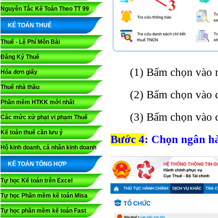
Nguyên Tắc Kế Toán Theo TT 99
KẾ TOÁN THUẾ
Thuế - Lệ Phí Môn Bài
Đăng Ký Thuế
(1) Bấm chọn vào 
Hóa đơn giấy
Thuế nhà thầu
(2) Bấm chọn vào d
Phần mềm HTKK mới nhất
(3) Bấm chọn vào 
Các mức xử phạt vi phạm Thuế
Kế toán thuế cần lưu ý
Bước 4
: Chọn ngân h
Hộ kinh doanh, cá nhân kinh doanh
KẾ TOÁN TỔNG HỢP
Tự học Kế toán trên Excel
Tự học Phần mềm kế toán Misa
Tự học phần mềm kế toán Fast