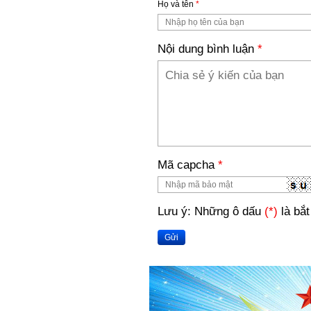
Họ và tên
*
Nội dung bình luận
*
Mã capcha
*
Lưu ý: Những ô dấu
(*)
là bắt
Gửi