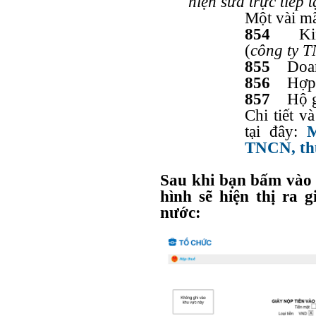
hiện sửa trực tiếp t
Một vài m
854
Kinh 
(
công ty T
855
Doanh
856
Hợp t
857
Hộ gi
Chi tiết v
tại đây:
M
TNCN, th
Sau khi bạn bấm vào 
hình sẽ hiện thị ra 
nước: