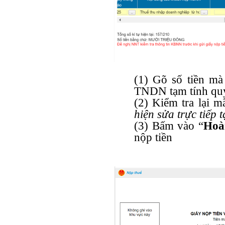
(1) Gõ số tiền mà
TNDN tạm tính qu
(2) Kiểm tra lại m
hiện sửa trực tiếp t
(3) Bấm vào “
Hoà
nộp tiền