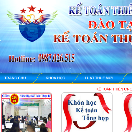
TRANG CHỦ
KHÓA HỌC
LUẬT THUẾ MỚI
KẾ TOÁN THIÊN ƯNG chuyên dạy học 