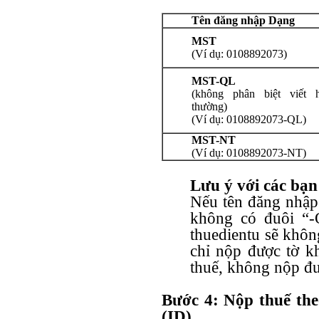
Tên đăng nhập Dạng
MST
(Ví dụ: 0108892073)
MST-QL
(không phân biệt viết h
thường)
(Ví dụ: 0108892073-QL)
MST-NT
(Ví dụ: 0108892073-NT)
Lưu ý với các bạn
Nếu tên đăng nhập
không có đuôi “-
thuedientu sẽ khô
chỉ nộp được tờ kh
thuế, không nộp 
Bước 4
: Nộp thuế th
(ID)