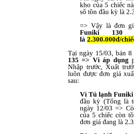
kho của 5 chiếc nà
số tồn đầu kỳ là 2
=> Vậy là đơn gi
Funiki 130 
là
2.300.000đ/chiế
Tại ngày 15/03, bán 8
135
=> Vì áp dụng
Nhập trước, Xuất trướ
luôn được đơn giá xuấ
sau:
Vì Tủ lạnh Funiki
đầu kỳ (Tổng là t
ngày 12/03 => Còn
của 5 chiếc còn tồ
đơn giá đang là 2.