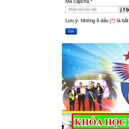
Mã capcha
*
Lưu ý: Những ô dấu
(*)
là bắt
Gửi