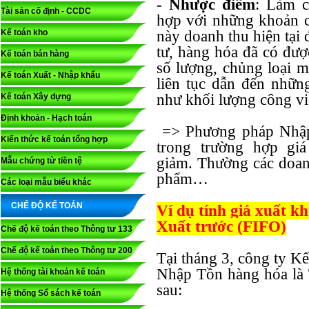
-
Nhược điểm
: Làm c
Tài sản cố định - CCDC
hợp với những khoản c
Kế toán kho
này doanh thu hiện tại đ
tư, hàng hóa đã có đượ
Kế toán bán hàng
số lượng, chủng loại m
Kế toán Xuất - Nhập khẩu
liên tục dẫn đến nhữn
như khối lượng công việ
Kế toán Xây dựng
Định khoản - Hạch toán
=> Phương pháp Nhập 
Kiến thức kế toán tổng hợp
trong trường hợp gi
giảm. Thường các doan
Mẫu chứng từ tiền tệ
phẩm…
Các loại mẫu biểu khác
CHẾ ĐỘ KẾ TOÁN
Ví dụ tính giá xuất 
Xuất trước (FIFO)
Chế độ kế toán theo Thông tư 133
Chế độ kế toán theo Thông tư 200
Tại tháng 3, công ty K
Nhập Tồn hàng hóa là 
Hệ thống tài khoản kế toán
sau:
Hệ thống Sổ sách kế toán