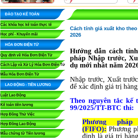
ĐÀO TẠO KẾ TOÁN
Các khóa học kế toán thực tế
Cách tính giá xuất kho the
2026
Học phí - Khuyến mãi
HÓA ĐƠN ĐIỆN TỬ
Hướng dẫn cách tính
Quy định về Hóa Đơn Điện Tử
pháp Nhập trước, Xuấ
dụ mới nhât năm 202
Cách Lập và Xử Lý Hóa Đơn Điện Tử
Mẫu Hóa Đơn Điện Tử
Nhập trước, Xuất trướ
LAO ĐỘNG - TIỀN LƯƠNG
để xác định giá trị hàn
Luật Lao Động
Theo nguyên tắc kế 
Kế toán tiền lương
99/2025/TT-BTC thì:
Hợp Đồng Thử Việc
Phương pháp 
Hợp Đồng Lao Động
(FIFO):
Phương ph
Mẫu chứng từ Tiền lương
định là giá trị hà