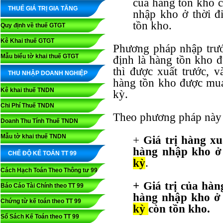
của hàng tồn kho c
THUẾ GIÁ TRỊ GIA TĂNG
nhập kho ở thời đ
tồn kho.
Quy định về thuế GTGT
Kê Khai thuế GTGT
Phương pháp nhập trước
Mẫu biểu tờ khai thuế GTGT
định là hàng tồn kho đ
thì được xuất trước, v
THU NHẬP DOANH NGHIỆP
hàng tồn kho được mua
Kê khai thuế TNDN
kỳ.
Chi Phí Thuế TNDN
Theo phương pháp này 
Doanh Thu Tính Thuế TNDN
Mẫu tờ khai thuế TNDN
+
Giá trị hàng xu
hàng nhập kho ở
CHẾ ĐỘ KẾ TOÁN TT 99
kỳ
.
Cách Hạch Toán Theo Thông tư 99
+ Giá trị của hàn
Báo Cáo Tài Chính theo TT 99
hàng nhập kho ở
Chứng từ kế toán theo TT 99
kỳ
còn tồn kho.
Sổ Sách Kế Toán theo TT 99