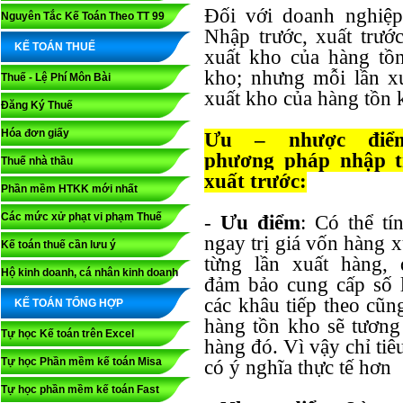
Đối với doanh nghiệ
Nguyên Tắc Kế Toán Theo TT 99
Nhập trước, xuất trướ
KẾ TOÁN THUẾ
xuất kho của hàng tồ
kho; nhưng mỗi lần xu
Thuế - Lệ Phí Môn Bài
xuất kho của hàng tồn
Đăng Ký Thuế
Hóa đơn giấy
Ưu – nhược điể
phương pháp nhập t
Thuế nhà thầu
xuất trước:
Phần mềm HTKK mới nhất
Các mức xử phạt vi phạm Thuế
-
Ưu điểm
: Có thể tí
ngay trị giá vốn hàng 
Kế toán thuế cần lưu ý
từng lần xuất hàng,
Hộ kinh doanh, cá nhân kinh doanh
đảm bảo cung cấp số l
các khâu tiếp theo cũn
KẾ TOÁN TỔNG HỢP
hàng tồn kho sẽ tương 
Tự học Kế toán trên Excel
hàng đó. Vì vậy chỉ tiê
Tự học Phần mềm kế toán Misa
có ý nghĩa thực tế hơn
Tự học phần mềm kế toán Fast