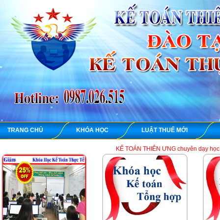
TRANG CHỦ
KHÓA HỌC
LUẬT THUẾ MỚI
KẾ TOÁN THIÊN ƯNG chuyê