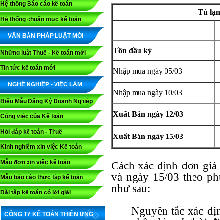
Hệ thống Báo cáo kế toán
Tủ lạn
Hệ thống chuẩn mực kế toán
VĂN BẢN PHÁP LUẬT MỚI
Tồn đầu kỳ
Những luật Thuế - Kế toán mới
Tin tức kế toán mới
Nhập mua ngày 05/03
NGHỀ NGHIỆP - VIỆC LÀM
Nhập mua ngày 10/03
Biểu Mẫu Đăng Ký Doanh Nghiệp
Xuất Bán ngày 12/03
Công việc của Kế toán
Hỏi đáp kế toán - Thuế
Xuất Bán ngày 15/03
Kinh nghiệm xin việc Kế toán
Mẫu đơn xin việc kế toán
Cách xác định đơn giá
và ngày 15/03 theo ph
Mẫu báo cáo thực tập kế toán
như sau:
Bài tập kế toán có lời giải
Nguyên tắc xác địn
CÔNG TY KẾ TOÁN THIÊN ƯNG