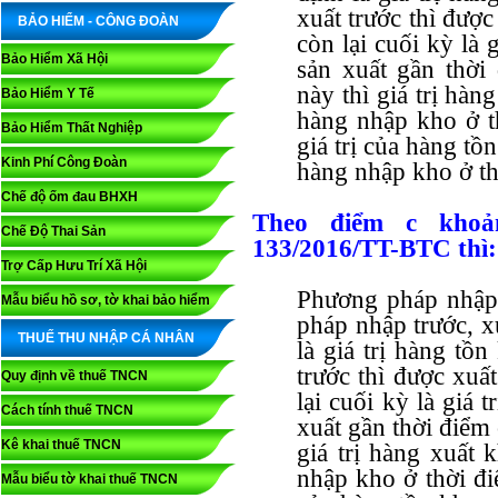
xuất trước thì được
BẢO HIỂM - CÔNG ĐOÀN
còn lại cuối kỳ là
Bảo Hiểm Xã Hội
sản xuất gần thời
này thì giá trị hàn
Bảo Hiểm Y Tế
hàng nhập kho ở t
Bảo Hiểm Thất Nghiệp
giá trị của hàng tồ
Kinh Phí Công Đoàn
hàng nhập kho ở th
Chế độ ốm đau BHXH
Theo điểm c khoả
Chế Độ Thai Sản
133/2016/TT-BTC thì:
Trợ Cấp Hưu Trí Xã Hội
Phương pháp nhập 
Mẫu biểu hồ sơ, tờ khai bảo hiểm
pháp nhập trước, x
THUẾ THU NHẬP CÁ NHÂN
là giá trị hàng tồ
trước thì được xuất
Quy định về thuế TNCN
lại cuối kỳ là giá
Cách tính thuế TNCN
xuất gần thời điểm
Kê khai thuế TNCN
giá trị hàng xuất 
nhập kho ở thời đi
Mẫu biểu tờ khai thuế TNCN