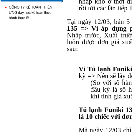
nhập kho ở thời đ
rồi tới các lần tiế
CÔNG TY KẾ TOÁN THIÊN
ƯNG dạy học kế toán thực
hành thực tế
Tại ngày 12/03, bán 5
135 => Vì áp dụng
Nhập trước, Xuất trướ
luôn được đơn giá xuấ
sau:
Vì Tủ lạnh Funiki
kỳ => Nên sẽ lấy đơ
(So với số hàn
đầu kỳ là số
khi tính giá xu
Tủ lạnh Funiki 13
là 10 chiếc với đơ
Mà ngày 12/03 chỉ 