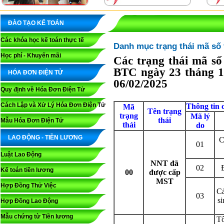
ĐÀO TẠO KẾ TOÁN
Các khóa học kế toán thực tế
Danh mục trạng thái mã số 
Học phí - Khuyến mãi
Các trạng thái mã số
BTC ngày 23 tháng 12
HÓA ĐƠN ĐIỆN TỬ
06/02/2025
Quy định về Hóa Đơn Điện Tử
Cách Lập và Xử Lý Hóa Đơn Điện Tử
Thông tin 
Mã
Tên trạng
trạng
Mã lý
th
ái
Mẫu Hóa Đơn Điện Tử
thái
do
LAO ĐỘNG - TIỀN LƯƠNG
C
01
Luật Lao Động
NNT đã
02
Kế toán tiền lương
00
được cấp
MST
Hợp Đồng Thử Việc
Cá
03
si
Hợp Đồng Lao Động
Mẫu chứng từ Tiền lương
Tổ