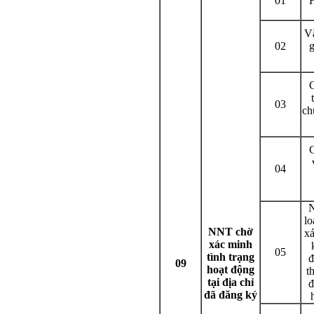
01
V
02
g
03
ch
04
lo
NNT chờ
xá
xác minh
05
tình trạng
đ
09
hoạt động
t
tại địa chỉ
đ
đã đăng ký