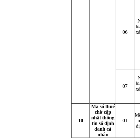
lo
06
xá
lo
07
xá
Mã số thuế
chờ cập
Mã
nhật thông
10
01
n
tin số định
đ
danh cá
nhân