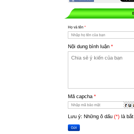
Họ và tên
*
Nội dung bình luận
*
Mã capcha
*
Lưu ý: Những ô dấu
(*)
là bắt
Gửi