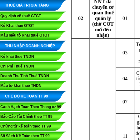
NNT đã
THUẾ GIÁ TRỊ GIA TĂNG
chuyển cơ
quan thuế
Quy định về thuế GTGT
02
quản lý
01
(chờ CQT
Kê Khai thuế GTGT
nơi đến
nhận)
Mẫu biểu tờ khai thuế GTGT
T
THU NHẬP DOANH NGHIỆP
03
Kê khai thuế TNDN
Chi Phí Thuế TNDN
C
Doanh Thu Tính Thuế TNDN
04
t
Mẫu tờ khai thuế TNDN
CHẾ ĐỘ KẾ TOÁN TT 99
07
Cách Hạch Toán Theo Thông tư 99
Báo Cáo Tài Chính theo TT 99
g
Chứng từ kế toán theo TT 99
h
do
11
Sổ Sách Kế Toán theo TT 99