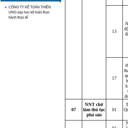
CÔNG TY KẾ TOÁN THIÊN
ƯNG dạy học kế toán thực
hành thực tế
N
độ
13
đ
t
th
q
17
h
k
d
NNT chờ
T
07
làm thủ tục
01
Qu
phá sản
N