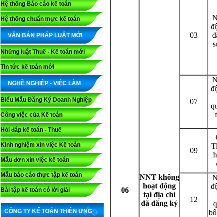
Hệ thống Báo cáo kế toán
N
Hệ thống chuẩn mực kế toán
độ
03
đ
VĂN BẢN PHÁP LUẬT MỚI
s
Những luật Thuế - Kế toán mới
Tin tức kế toán mới
N
NGHỀ NGHIỆP - VIỆC LÀM
độ
Biểu Mẫu Đăng Ký Doanh Nghiệp
07
q
Công việc của Kế toán
Hỏi đáp kế toán - Thuế
Kinh nghiệm xin việc Kế toán
T
09
h
Mẫu đơn xin việc kế toán
Mẫu báo cáo thực tập kế toán
NNT không
N
hoạt động
độ
06
Bài tập kế toán có lời giải
tại địa chỉ
12
đã đăng ký
q
CÔNG TY KẾ TOÁN THIÊN ƯNG
bố