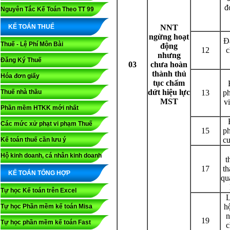
đ
Nguyên Tắc Kế Toán Theo TT 99
KẾ TOÁN THUẾ
NNT
ngừng hoạt
Đ
Thuế - Lệ Phí Môn Bài
động
12
c
nhưng
Đăng Ký Thuế
03
chưa hoàn
thành thủ
Hóa đơn giấy
tục chấm
dứt hiệu lực
Thuế nhà thầu
13
ph
MST
v
Phần mềm HTKK mới nhất
Các mức xử phạt vi phạm Thuế
15
ph
cư
Kế toán thuế cần lưu ý
Hộ kinh doanh, cá nhân kinh doanh
t
17
th
KẾ TOÁN TỔNG HỢP
qu
Tự học Kế toán trên Excel
L
h
Tự học Phần mềm kế toán Misa
n
19
Tự học phần mềm kế toán Fast
c