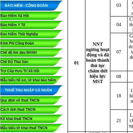
03
BẢO HIỂM - CÔNG ĐOÀN
Bảo Hiểm Xã Hội
C
04
t
Bảo Hiểm Y Tế
Bảo Hiểm Thất Nghiệp
G
h
Kinh Phí Công Đoàn
NNT
do
ngừng hoạt
07
Chế độ ốm đau BHXH
động và đã
đ
hoàn thành
Chế Độ Thai Sản
01
thủ tục
chấm dứt
Trợ Cấp Hưu Trí Xã Hội
hiệu lực
08
Mẫu biểu hồ sơ, tờ khai bảo hiểm
MST
L
THUẾ THU NHẬP CÁ NHÂN
18
h
Quy định về thuế TNCN
n
Cách tính thuế TNCN
L
Kê khai thuế TNCN
21
c
ng
Mẫu biểu tờ khai thuế TNCN