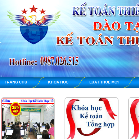
TRANG CHỦ
KHÓA HỌC
LUẬT THUẾ MỚI