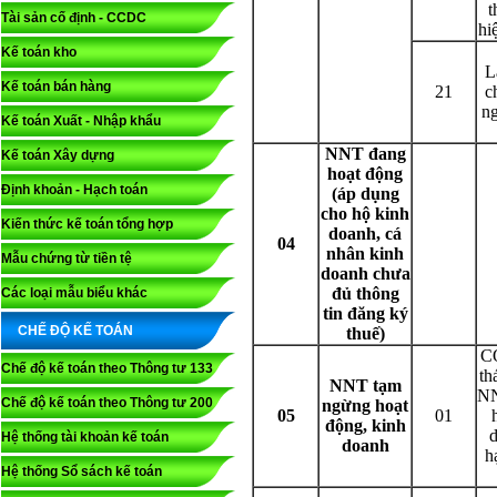
t
Tài sản cố định - CCDC
hi
Kế toán kho
L
Kế toán bán hàng
21
c
ng
Kế toán Xuất - Nhập khẩu
NNT đang
Kế toán Xây dựng
hoạt động
Định khoản - Hạch toán
(áp dụng
cho hộ kinh
Kiến thức kế toán tổng hợp
doanh, cá
04
nhân kinh
Mẫu chứng từ tiền tệ
doanh chưa
đủ thông
Các loại mẫu biểu khác
tin đăng ký
CHẾ ĐỘ KẾ TOÁN
thuế)
CQ
Chế độ kế toán theo Thông tư 133
th
NNT tạm
NN
Chế độ kế toán theo Thông tư 200
ngừng hoạt
05
01
động, kinh
d
Hệ thống tài khoản kế toán
doanh
h
Hệ thống Sổ sách kế toán