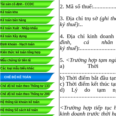
Tài sản cố định - CCDC
2. Mã số thuế:...................
Kế toán kho
3. Địa chỉ trụ sở
(ghi t
Kế toán bán hàng
ký thuế)
:..
Kế toán Xuất - Nhập khẩu
4. Địa chỉ kinh doan
Kế toán Xây dựng
đình, cá nhâ
Định khoản - Hạch toán
ký thuế
):.......................
Kiến thức kế toán tổng hợp
5.
<Trường hợp tạm ngừ
Mẫu chứng từ tiền tệ
a) Thời g
Các loại mẫu biểu khác
....................................
b) Thời điểm bắt đầu 
CHẾ ĐỘ KẾ TOÁN
c) Thời điểm kết thúc
Chế độ kế toán theo Thông tư 133
d) Lý do tạm ngừ
Chế độ kế toán theo Thông tư 200
....................................
Hệ thống tài khoản kế toán
<Trường hợp tiếp tục 
Hệ thống Sổ sách kế toán
kinh doanh trước thời 