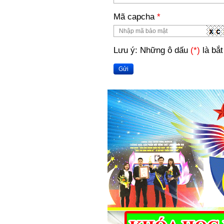
Mã capcha
*
Lưu ý: Những ô dấu
(*)
là bắt
Gửi