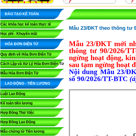
ĐÀO TẠO KẾ TOÁN
Các khóa học kế toán thực tế
Mẫu 23/ĐKT theo thông tư 
Học phí - Khuyến mãi
Mẫu 23/ĐKT mới nhấ
HÓA ĐƠN ĐIỆN TỬ
thông tư 90/2026/T
Quy định về Hóa Đơn Điện Tử
ngừng hoạt động, kin
sau tạm ngừng hoạt đ
Cách Lập và Xử Lý Hóa Đơn Điện Tử
Nội dung Mẫu 23/Đ
Mẫu Hóa Đơn Điện Tử
số 90/2026/TT-BTC
(á
LAO ĐỘNG - TIỀN LƯƠNG
Luật Lao Động
Kế toán tiền lương
Hợp Đồng Thử Việc
Hợp Đồng Lao Động
Mẫu chứng từ Tiền lương