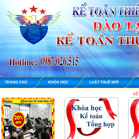
TRANG CHỦ
KHÓA HỌC
LUẬT THUẾ MỚI
KẾ TOÁN THIÊN Ư