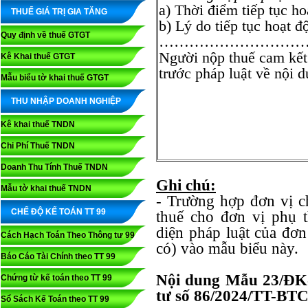
a) Thời điểm tiếp tục h
THUẾ GIÁ TRỊ GIA TĂNG
b) Lý do tiếp tục hoạ
Quy định về thuế GTGT
…………………………
Người nộp thuế cam kết 
Kê Khai thuế GTGT
trước pháp luật về nội d
Mẫu biểu tờ khai thuế GTGT
THU NHẬP DOANH NGHIỆP
Kê khai thuế TNDN
Chi Phí Thuế TNDN
Doanh Thu Tính Thuế TNDN
Ghi chú:
Mẫu tờ khai thuế TNDN
- Trường hợp đơn vị c
CHẾ ĐỘ KẾ TOÁN TT 99
thuế cho đơn vị phụ t
diện pháp luật của đơ
Cách Hạch Toán Theo Thông tư 99
có) vào mẫu biểu này.
Báo Cáo Tài Chính theo TT 99
Nội dung Mẫu 23/Đ
Chứng từ kế toán theo TT 99
tư số 86/2024/TT-BT
Sổ Sách Kế Toán theo TT 99