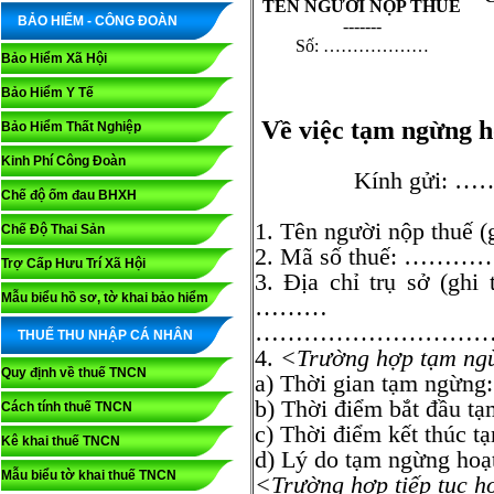
TÊN NGƯỜI NỘP THUẾ
BẢO HIỂM - CÔNG ĐOÀN
-------
Số: ………………
Bảo Hiểm Xã Hội
Bảo Hiểm Y Tế
Về việc tạm ngừng h
Bảo Hiểm Thất Nghiệp
Kinh Phí Công Đoàn
Kính gử
Chế độ ốm đau BHXH
1. Tên người nộp th
Chế Độ Thai Sản
2. Mã số thuế
Trợ Cấp Hưu Trí Xã Hội
3. Địa chỉ trụ sở (ghi
Mẫu biểu hồ sơ, tờ khai bảo hiểm
………
…………………………
THUẾ THU NHẬP CÁ NHÂN
4.
<Trường hợp tạm ngừ
Quy định về thuế TNCN
a) Thời gian t
b) Thời điểm bắt đầu 
Cách tính thuế TNCN
c) Thời điểm kết thúc
Kê khai thuế TNCN
d) Lý do tạm ngừn
Mẫu biểu tờ khai thuế TNCN
<Trường hợp tiếp tục ho