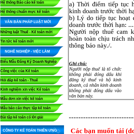
Hệ thống Báo cáo kế toán
a) Thời điểm tiếp tục
kinh doanh trước thời
Hệ thống chuẩn mực kế toán
b) Lý do tiếp tục hoạt
VĂN BẢN PHÁP LUẬT MỚI
doanh trước thời hạn: .......
Người nộp thuế cam kế
Những luật Thuế - Kế toán mới
hoàn toàn chịu trách n
Tin tức kế toán mới
thông báo này./.
NGHỀ NGHIỆP - VIỆC LÀM
Biểu Mẫu Đăng Ký Doanh Nghiệp
Ghi chú:
Người nộp thuế là tổ chức
Công việc của Kế toán
không phải đóng dấu khi
đăng ký thuế và hộ kinh
Hỏi đáp kế toán - Thuế
doanh, cá nhân kinh doanh
Kinh nghiệm xin việc Kế toán
không phải đóng dấu vào
văn bản này.
Mẫu đơn xin việc kế toán
Mẫu báo cáo thực tập kế toán
---------------------------
Bài tập kế toán có lời giải
Các bạn muốn tải (
CÔNG TY KẾ TOÁN THIÊN ƯNG