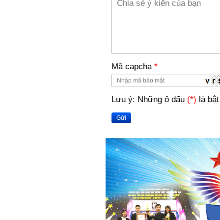
Mã capcha
*
Lưu ý: Những ô dấu
(*)
là bắt
Gửi