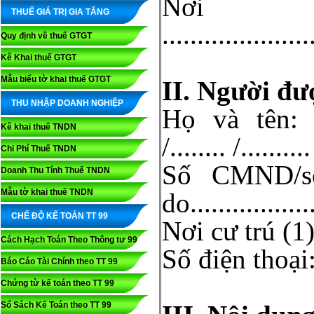
Nơi
THUẾ GIÁ TRỊ GIA TĂNG
.....................
Quy định về thuế GTGT
Kê Khai thuế GTGT
Mẫu biểu tờ khai thuế GTGT
II. Người đư
THU NHẬP DOANH NGHIỆP
Họ và tên: ......
Kê khai thuế TNDN
/........ /..........
Chi Phí Thuế TNDN
Số CMND/số c
Doanh Thu Tính Thuế TNDN
Mẫu tờ khai thuế TNDN
do................
CHẾ ĐỘ KẾ TOÁN TT 99
Nơi cư trú (1): ...
Cách Hạch Toán Theo Thông tư 99
Số điện thoại:....
Báo Cáo Tài Chính theo TT 99
Chứng từ kế toán theo TT 99
Sổ Sách Kế Toán theo TT 99