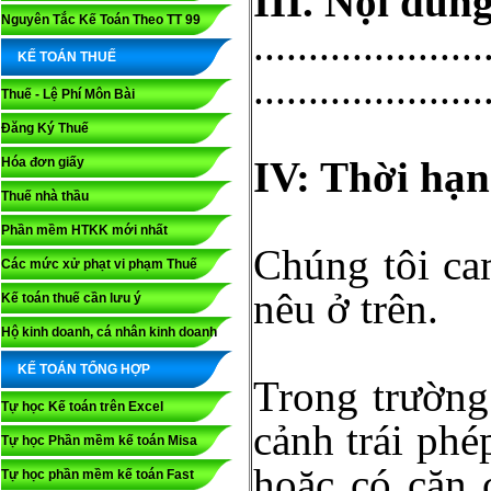
III. Nội dun
Nguyên Tắc Kế Toán Theo TT 99
.....................
KẾ TOÁN THUẾ
.....................
Thuế - Lệ Phí Môn Bài
Đăng Ký Thuế
IV: Thời hạ
Hóa đơn giấy
Thuế nhà thầu
Phần mềm HTKK mới nhất
Chúng tôi ca
Các mức xử phạt vi phạm Thuế
nêu ở trên.
Kế toán thuế cần lưu ý
Hộ kinh doanh, cá nhân kinh doanh
KẾ TOÁN TỔNG HỢP
Trong trường
Tự học Kế toán trên Excel
cảnh trái phé
Tự học Phần mềm kế toán Misa
hoặc có căn
Tự học phần mềm kế toán Fast