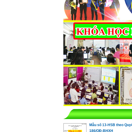
Mẫu số 13-HSB theo Quyế
186/QĐ-BHXH