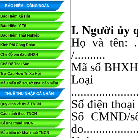
BẢO HIỂM - CÔNG ĐOÀN
Bảo Hiểm Xã Hội
I. Người ủy 
Bảo Hiểm Y Tế
Bảo Hiểm Thất Nghiệp
Họ và tên: ......
Kinh Phí Công Đoàn
/..........
Chế độ ốm đau BHXH
Mã số BHXH:......
Chế Độ Thai Sản
Trợ Cấp Hưu Trí Xã Hội
Loại
Mẫu biểu hồ sơ, tờ khai bảo hiểm
.....................
THUẾ THU NHẬP CÁ NHÂN
Số điện thoại liên
Quy định về thuế TNCN
Số CMND/số c
Cách tính thuế TNCN
Kê khai thuế TNCN
do................
Mẫu biểu tờ khai thuế TNCN