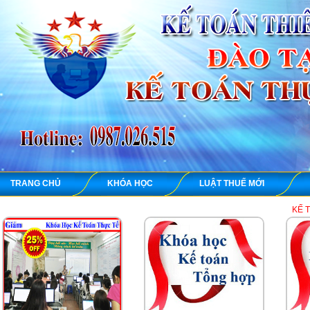
TRANG CHỦ
KHÓA HỌC
LUẬT THUẾ MỚI
KẾ TOÁN THIÊN ƯN