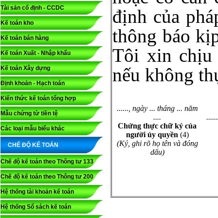
Tài sản cố định - CCDC
định của phá
Kế toán kho
thông báo kị
Kế toán bán hàng
Tôi xin chịu 
Kế toán Xuất - Nhập khẩu
nếu không thự
Kế toán Xây dựng
Định khoản - Hạch toán
Kiến thức kế toán tổng hợp
......, ngày ... tháng ... năm
Mẫu chứng từ tiền tệ
....
....
Chứng thực chữ ký của
Các loại mẫu biểu khác
người ủy quyền
(4)
(Ký, ghi rõ họ tên và đóng
CHẾ ĐỘ KẾ TOÁN
dấu)
Chế độ kế toán theo Thông tư 133
Chế độ kế toán theo Thông tư 200
Hệ thống tài khoản kế toán
Hệ thống Sổ sách kế toán