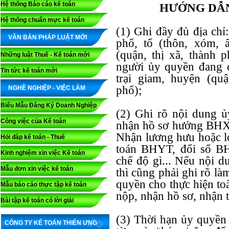
Hệ thống Báo cáo kế toán
HƯỚNG DẪN
Hệ thống chuẩn mực kế toán
(1) Ghi đầy đủ địa chỉ
VĂN BẢN PHÁP LUẬT MỚI
phố, tổ (thôn, xóm, ấ
(quận, thị xã, thành p
Những luật Thuế - Kế toán mới
người ủy quyền đang c
Tin tức kế toán mới
trại giam, huyện (quậ
phố);
NGHỀ NGHIỆP - VIỆC LÀM
Biểu Mẫu Đăng Ký Doanh Nghiệp
(2) Ghi rõ nội dung ủ
Công việc của Kế toán
nhận hồ sơ hưởng BHX
Nhận lương hưu hoặc lo
Hỏi đáp kế toán - Thuế
toán BHYT, đổi sổ B
Kinh nghiệm xin việc Kế toán
chế độ gì... Nếu nội 
Mẫu đơn xin việc kế toán
thì cũng phải ghi rõ l
quyền cho thực hiện to
Mẫu báo cáo thực tập kế toán
nộp, nhận hồ sơ, nhận ti
Bài tập kế toán có lời giải
(3) Thời hạn ủy quyền 
CÔNG TY KẾ TOÁN THIÊN ƯNG