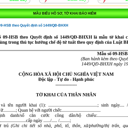
MẪU BIỂU HỒ SƠ, TỜ KHAI BẢO HIỂM
09-HSB theo Quyết định số 1449/QĐ-BHXH
 09-HSB theo Quyết định số 1449/QĐ-BHXH là mẫu tờ khai c
ùng trong thủ tục hưởng chế độ tử tuất theo quy định của Luật
Mẫu số 09-HSB
(Ban hành kèm theo Quyết
1449/QĐ-BHXH ngày 19/
CỘNG HÒA XÃ HỘI CHỦ NGHĨA VIỆT NAM
Độc lập - Tự do - Hạnh phúc
---------------
TỜ KHAI CỦA THÂN NHÂN
à tên người khai (1): ...........................................; sinh ngày.... /...
.........; Quan hệ với người chết:..................................
h danh/số căn cước công dân/hộ chiếu:..............................
........................cấp ngày ....../..... /.........;
ư trú
(Ghi chi tiết số nhà, phố, tổ, thôn, xã/phường/thị trấn, qu