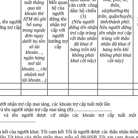
tuất tháng
Mối quan
căn cước công
thôn,
qua tài
hệ của
dân/ hộ chiếu
xã/phường/thị
khoản thẻ
người
(3)
trấn, quận/huyện,
ATM thì ghi
đứng tên
 tên người
(Nếu người
tỉnh/thành phố;
bổ sung
nhận trợ
ng trợ cấp
đứng tên nhận
Nếu người đứng
trong ngoặc
cấp với
trợ cấp trùng
tên nhận trợ cấp
đơn ngay
người
với thân nhân
trùng với thân
dưới họ tên:
hưởng trợ
đã khai ở
nhân đã khai ở
số tài
cấp
bảng trên khì
bảng trên khì
khoản…,
không phải
không phải khai
ngân hàng
khai cột này)
cột này)
mở tài
khoản…, chi
nhánh mở
tài khoản…)
n
*
ời nhận trợ cấp mai táng, các khoản trợ cấp tuất một lần
 bình luận
*
 tên người nhận trợ cấp mai táng (8):...............................
 và tên người được cử nhận các khoản trợ cấp tuất một 
.............................
kết của người khai: Tôi cam kết Tôi là người được các thân nhân thố
lập Tờ khai của thân nhân theo mẫu số 09-HSB Tôi xin cam đoan 