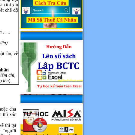
au tôi xin
ết chế độ
 . . ..
tên)
ột lần; về
nhân
iểm chỉ,
ọ tên
)
hoặc cha
 thì xác
ế thì tại
i: “người