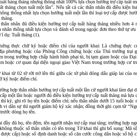
 tuất hàng tháng nhưng thống nhất 100% lựa chọn hưởng trợ cấp tuất mộ
ất tháng chọn tuất một lần”. Nếu tất cả các thân nhân đủ điều kiện h
hông thống nhất lựa chọn hưởng tuất một lần thì loại trợ cấp được hưở
t tháng.
thân nhân đủ điều kiện hưởng trợ cấp tuất hàng tháng nhiều hơn 4 n
n nhân thống nhất lựa chọn và đánh số trong ngoặc đơn theo thứ tự ưu 
Ví dụ: Tuất tháng (1).
Chứng thực chữ ký hoặc điểm chỉ của người khai: Là chứng thực c
địa phương hoặc của Phòng Công chứng hoặc của Thủ trưởng trại gi
m trong trường hợp chấp hành hình phạt tù, bị tạm giam hoặc của Đại
m hoặc cơ quan đại diện ngoại giao Việt Nam trong trường hợp cư tr
khai từ 02 tờ rời trở lên thì giữa các tờ phải đóng dấu giáp lai của 
ữ ký hoặc điểm chỉ.
rường hợp thân nhân hưởng trợ cấp tuất một lần cử người khai làm đại 
ợ cấp một lần hoặc người đủ điều kiện hưởng trợ cấp tuất tháng mà lựa 
 thì ký, ghi rõ họ tên hoặc điểm chỉ; nếu thân nhân dưới 15 tuổi hoặc
h vi dân sự thì người giám hộ ký xác nhận; đồng thời ghi cụm từ “Ng
 trước dòng họ tên.
hi đầy đủ họ, tên đệm, tên người nhận trợ cấp mai táng; trường hợp n
 không thuộc số thân nhân có tên trong Tờ khai thì ghi bổ sung: Mã
 được cấp) hoặc số định danh hoặc số căn cước công dân hoặc số hộ ch