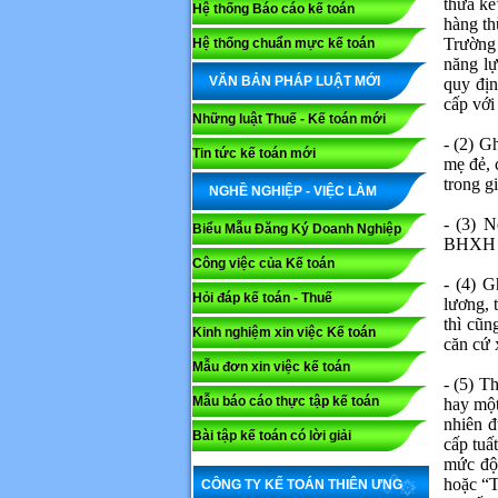
thừa kế
Hệ thống Báo cáo kế toán
hàng th
Trường 
Hệ thống chuẩn mực kế toán
năng lự
VĂN BẢN PHÁP LUẬT MỚI
quy địn
cấp với
Những luật Thuế - Kế toán mới
- (2) G
Tin tức kế toán mới
mẹ đẻ, 
trong gi
NGHỀ NGHIỆP - VIỆC LÀM
- (3) 
Biểu Mẫu Đăng Ký Doanh Nghiệp
BHXH th
Công việc của Kế toán
- (4) G
Hỏi đáp kế toán - Thuế
lương, 
thì cũn
Kinh nghiệm xin việc Kế toán
căn cứ 
Mẫu đơn xin việc kế toán
- (5) T
Mẫu báo cáo thực tập kế toán
hay một
nhiên đ
Bài tập kế toán có lời giải
cấp tuấ
mức độ 
hoặc “T
CÔNG TY KẾ TOÁN THIÊN ƯNG