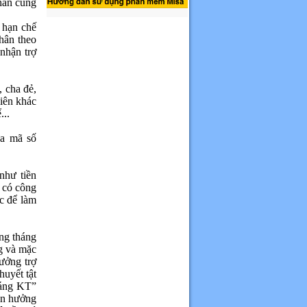
nhân cùng
 hạn chế
nhân theo
nhận trợ
, cha đẻ,
viên khác
...
ưa mã số
như tiền
i có công
ác để làm
àng tháng
ng và mặc
hưởng trợ
huyết tật
háng KT”
ện hưởng