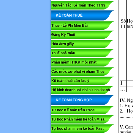
Nguyên Tắc Kế Toán Theo TT 99
KẾ TOÁN THUẾ
Số
Họ,
Thuế - Lệ Phí Môn Bài
TT
hưở
Đăng Ký Thuế
Hóa đơn giấy
Thuế nhà thầu
Phần mềm HTKK mới nhất
Các mức xử phạt vi phạm Thuế
Kế toán thuế cần lưu ý
1
Họ và tê
…
Hộ kinh doanh, cá nhân kinh doanh
IV.
Ngư
KẾ TOÁN TỔNG HỢP
Nội dung
1. Họ và
Tự học Kế toán trên Excel
2. Họ
...........
Tự học Phần mềm kế toán Misa
V.
Cam 
Tự học phần mềm kế toán Fast
quyền 