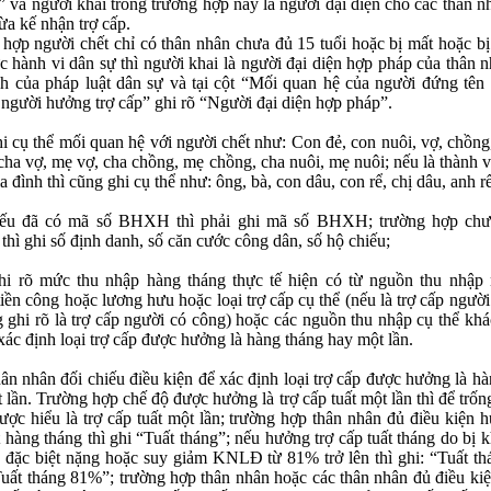
” và người khai trong trường hợp này là người đại diện cho các thân 
ừa kế nhận trợ cấp.
hợp người chết chỉ có thân nhân chưa đủ 15 tuổi hoặc bị mất hoặc bị
c hành vi dân sự thì người khai là người đại diện hợp pháp của thân 
h của pháp luật dân sự và tại cột “Mối quan hệ của người đứng tên 
 người hưởng trợ cấp” ghi rõ “Người đại diện hợp pháp”.
hi cụ thể mối quan hệ với người chết như: Con đẻ, con nuôi, vợ, chồng
cha vợ, mẹ vợ, cha chồng, mẹ chồng, cha nuôi, mẹ nuôi; nếu là thành 
a đình thì cũng ghi cụ thể như: ông, bà, con dâu, con rể, chị dâu, anh rể
Nếu đã có mã số BHXH thì phải ghi mã số BHXH; trường hợp ch
ì ghi số định danh, số căn cước công dân, số hộ chiếu;
hi rõ mức thu nhập hàng tháng thực tế hiện có từ nguồn thu nhập 
tiền công hoặc lương hưu hoặc loại trợ cấp cụ thể (nếu là trợ cấp ngườ
g ghi rõ là trợ cấp người có công) hoặc các nguồn thu nhập cụ thể kh
xác định loại trợ cấp được hưởng là hàng tháng hay một lần.
hân nhân đối chiếu điều kiện để xác định loại trợ cấp được hưởng là h
 lần. Trường hợp chế độ được hưởng là trợ cấp tuất một lần thì để trố
ược hiểu là trợ cấp tuất một lần; trường hợp thân nhân đủ điều kiện 
t hàng tháng thì ghi “Tuất tháng”; nếu hưởng trợ cấp tuất tháng do bị k
đặc biệt nặng hoặc suy giảm KNLĐ từ 81% trở lên thì ghi: “Tuất t
uất tháng 81%”; trường hợp thân nhân hoặc các thân nhân đủ điều ki