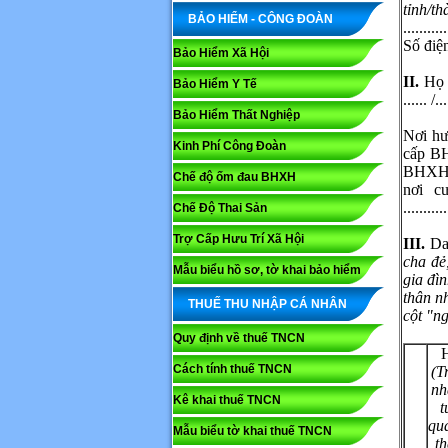
tỉnh/t
BẢO HIỂM - CÔNG ĐOÀN
...........
Số điện t
Bảo Hiểm Xã Hội
II.
Họ v
Bảo Hiểm Y Tế
...... /...
Bảo Hiểm Thất Nghiệp
Nơi hư
Kinh Phí Công Đoàn
cấp BH
BHXH (
Chế độ ốm đau BHXH
nơi c
...........
Chế Độ Thai Sản
Trợ Cấp Hưu Trí Xã Hội
III.
Da
cha đẻ
Mẫu biểu hồ sơ, tờ khai bảo hiểm
gia đì
thân n
THUẾ THU NHẬP CÁ NHÂN
cột "n
Quy định về thuế TNCN
H
Cách tính thuế TNCN
(T
nh
Kê khai thuế TNCN
t
qu
Mẫu biểu tờ khai thuế TNCN
th