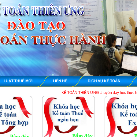
LUẬT THUẾ MỚI
LIÊN HỆ
DỊCH VỤ KẾ TOÁN
KẾ TOÁN THIÊN ƯNG chuyên dạy học thực hành kế toán thuế t