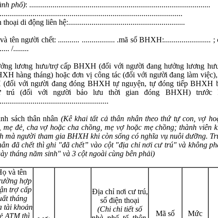
hành phố)
: .............................................................................................
..............................................................................................
hoại di động liên hệ:............................................................
à tên người chết: ........... ................. .mã số BHXH:........................
..... /........
ởng lương hưu/trợ cấp BHXH (đối với người đang hưởng lương hưu
XH hàng tháng) hoặc đơn vị công tác (đối với người đang làm việc),
đối với người đang đóng BHXH tự nguyện, tự đóng tiếp BHXH b
ư trú (đối với người bảo lưu thời gian đóng BHXH) trước k
........................................................
nh sách thân nhân
(Kê khai tất cả thân nhân theo thứ tự con, vợ ho
, mẹ đẻ, cha vợ hoặc cha chồng, mẹ vợ hoặc mẹ chồng; thành viên k
nh mà người tham gia BHXH khi còn sống có nghĩa vụ nuôi dưỡng. T
hân đã chết thì ghi "đã chết” vào cột "địa chỉ nơi cư trú" và không ph
gày tháng năm sinh" và 3 cột ngoài cùng bên phải)
ọ và tên
rường hợp
ận trợ cấp
Địa chỉ nơi cư trú,
uất tháng
số điện thoại
a tài khoản
(Chi chi tiết số
Mã số
Mức
ẻ ATM thì
nhà, phố, tổ, thôn,