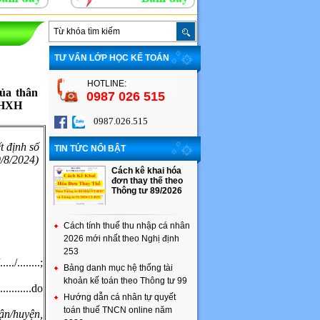
TƯ VẤN LỚP HỌC KẾ TOÁN
HOTLINE:
ủa thân
0987 026 515
 BHXH
0987.026.515
 định số
TIN TỨC NỔI BẬT
8/2024)
Cách kê khai hóa
đơn thay thế theo
Thông tư 89/2026
Cách tính thuế thu nhập cá nhân
2026 mới nhất theo Nghị định
253
../........;
Bảng danh mục hệ thống tài
khoản kế toán theo Thông tư 99
........do
Hướng dẫn cá nhân tự quyết
toán thuế TNCN online năm
ận/huyện,