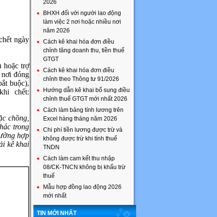
2026
BHXH đối với người lao động
làm việc 2 nơi hoặc nhiều nơi
năm 2026
 ; chết ngày
Cách kê khai hóa đơn điều
chỉnh tăng doanh thu, tiền thuế
GTGT
 hoặc trợ
Cách kê khai hóa đơn điều
 nơi đóng
chỉnh theo Thông tư 91/2026
ắt buộc),
Hướng dẫn kê khai bổ sung điều
hi chết:
chỉnh thuế GTGT mới nhất 2026
Cách làm bảng tính lương trên
ặc chồng,
Excel hàng tháng năm 2026
hác trong
Chi phí tiền lương được trừ và
rường hợp
không được trừ khi tính thuế
ải kê khai
TNDN
Cách làm cam kết thu nhập
08/CK-TNCN không bị khấu trừ
thuế
Mẫu hợp đồng lao động 2026
mới nhất
TIN MỚI NHẤT