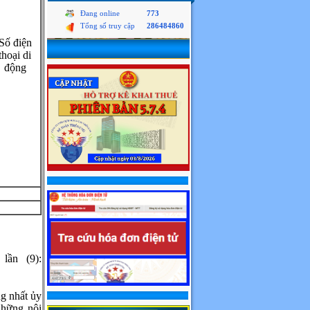
Đang online
773
Tổng số truy cập
286484860
Số điện
thoại di
động
lần (9):
ng nhất ủy
những nội