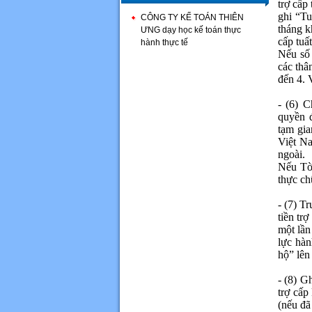
trợ cấp
ghi “Tu
CÔNG TY KẾ TOÁN THIÊN
tháng k
ƯNG dạy học kế toán thực
cấp tuấ
hành thực tế
Nếu số 
các thâ
đến 4. 
- (6) 
quyền 
tạm gia
Việt Na
ngoài.
Nếu Tờ 
thực ch
- (7) T
tiền tr
một lần
lực hàn
hộ” lên
- (8) G
trợ cấp
(nếu đã