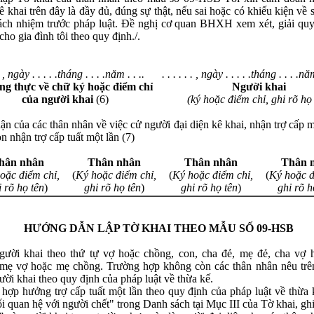
 khai trên đây là đầy đủ, đúng sự thật, nếu sai hoặc có khiếu kiện về s
rách nhiệm trước pháp luật. Đề nghị cơ quan BHXH xem xét, giải quy
 cho gia đình tôi theo quy định./.
ha
*
.
 . , ngày . . . . .tháng . . . .năm . . ..
. . . . . . , ngày . . . . .tháng . . . .năm
hững ô dấu
(*)
là bắt buộc !
g thực về chữ ký hoặc điểm chỉ
Người khai
của người khai
(6)
(ký hoặc điểm chỉ, ghi rõ họ 
ận của các thân nhân về việc cử người đại diện kê khai, nhận trợ cấp m
n nhận trợ cấp tuất một lần (7)
hân nhân
Thân nhân
Thân nhân
Thân 
oặc điểm chỉ,
(
Ký hoặc điểm chỉ,
(
Ký hoặc điểm chỉ,
(
Ký hoặc đ
i rõ họ tên
)
ghi rõ họ tên
)
ghi rõ họ tên
)
ghi rõ h
HƯỚNG DẪN LẬP TỜ KHAI THEO MẪU SỐ 09-HSB
gười khai theo thứ tự vợ hoặc chồng, con, cha đẻ, mẹ đẻ, cha vợ 
mẹ vợ hoặc mẹ chồng. Trường hợp không còn các thân nhân nêu trên
ười khai theo quy định của pháp luật về thừa kế.
hợp hưởng trợ cấp tuất một lần theo quy định của pháp luật về thừa k
i quan hệ với người chết" trong Danh sách tại Mục III của Tờ khai, gh