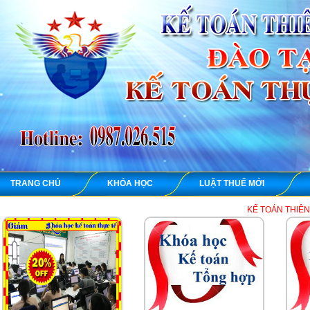
TRANG CHỦ
KHÓA HỌC
LUẬT THUẾ MỚI
KẾ TOÁN THIÊN ƯNG chuyên dạy h