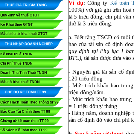
Ví dụ
: Công ty
Kế toán 
THUẾ GIÁ TRỊ GIA TĂNG
100%) với giá ghi trên hoá 
Quy định về thuế GTGT
là 5 triệu đồng, chi phí vận 
thử là 3 triệu đồng.
Kê Khai thuế GTGT
Mẫu biểu tờ khai thuế GTGT
a. Biết rằng TSCĐ có tuổi t
hao của tài sản cố định do
THU NHẬP DOANH NGHIỆP
quy định tại Phụ lục 1 ba
Kê khai thuế TNDN
BTC)
, tài sản được đưa vào
Chi Phí Thuế TNDN
- Nguyên giá tài sản cố định
Doanh Thu Tính Thuế TNDN
120 triệu đồng
Mẫu tờ khai thuế TNDN
- Mức trích khấu hao trun
triệu đồng/năm.
CHẾ ĐỘ KẾ TOÁN TT 99
- Mức trích khấu hao trung
Cách Hạch Toán Theo Thông tư 99
= 1 triệu đồng/ tháng
Báo Cáo Tài Chính theo TT 99
- Hàng năm, doanh nghiệp tr
sản cố định đó vào chi phí 
Chứng từ kế toán theo TT 99
Sổ Sách Kế Toán theo TT 99
b.
Sau 5 năm sử dụng
,
doa