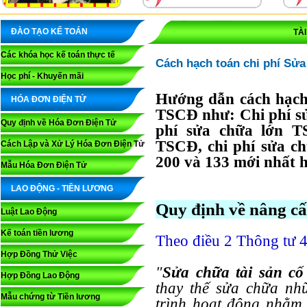
ĐÀO TẠO KẾ TOÁN
TÀ
Các khóa học kế toán thực tế
Cách hạch toán chi phí Sửa
Học phí - Khuyến mãi
Hướng dẫn cách hạch 
HÓA ĐƠN ĐIỆN TỬ
TSCĐ như: Chi phí s
Quy định về Hóa Đơn Điện Tử
phí sửa chữa lớn T
TSCĐ, chi phí sửa c
Cách Lập và Xử Lý Hóa Đơn Điện Tử
200 và 133 mới nhất h
Mẫu Hóa Đơn Điện Tử
LAO ĐỘNG - TIỀN LƯƠNG
Quy định về nâng c
Luật Lao Động
Kế toán tiền lương
Theo điều 2 Thông tư 
Hợp Đồng Thử Việc
"
Sửa chữa tài sản cố
Hợp Đồng Lao Động
thay thế sửa chữa nh
Mẫu chứng từ Tiền lương
trình hoạt động nhằm 