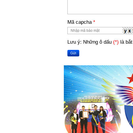
Mã capcha
*
Lưu ý: Những ô dấu
(*)
là bắt
Gửi