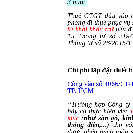
3 năm.
Thuế GTGT đầu vào củ
phòng đi thuê phục vụ
kê khai khấu trừ
nếu đá
15 Thông tư số 219/
Thông tư số 26/2015/T
------------------------------------
Chi phí lắp đặt thiết 
Công văn số 4066/CT-
TP. HCM
“Trường hợp Công ty l
bày có thực hiện việc
mục
(
như sàn gỗ, kín
thống điện,...
) cho vă
được phép hạch toán 