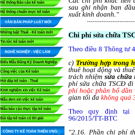
Các chi phí khác liên
Hệ thống Báo cáo kế toán
sau ghi nhận ban đầu
Hệ thống chuẩn mực kế toán
xuất kinh doanh."
--------------------------
VĂN BẢN PHÁP LUẬT MỚI
Những luật Thuế - Kế toán mới
Chi phí sửa chữa TSC
Tin tức kế toán mới
Theo điều 8 Thông tư 
NGHỀ NGHIỆP - VIỆC LÀM
c)
Trường hợp trong h
Biểu Mẫu Đăng Ký Doanh Nghiệp
thuê hoạt động và thuê
Công việc của Kế toán
trách nhiệm
sửa chữa t
Hỏi đáp kế toán - Thuế
phí sửa chữa TSCĐ đi
phí hoặc phân bổ dần 
Kinh nghiệm xin việc Kế toán
gian tối đa
không quá 
Mẫu đơn xin việc kế toán
Mẫu báo cáo thực tập kế toán
Theo quy định tại
96/2015/TT-BTC
Bài tập kế toán có lời giải
"2.16. Phần chi phí t
CÔNG TY KẾ TOÁN THIÊN ƯNG