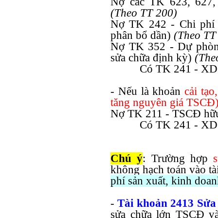
Nợ các TK 623, 627, 
(Theo TT 200)
Nợ TK 242 - Chi phí 
phân bổ dần)
(Theo TT
Nợ TK 352 - Dự phòng 
sửa chữa định kỳ)
(The
Có TK 241 - XD
- Nếu là khoản
cải tạo
tăng nguyên giá TSCĐ
Nợ TK 211 - TSCĐ hữu
Có TK 241 - XD
Chú ý
:
Trường hợp
không hạch toán vào t
phí sản xuất, kinh doan
-
Tài khoản 2413 Sửa
sửa chữa lớn TSCĐ và 