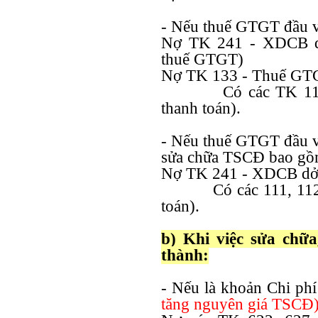
- Nếu thuế GTGT đầu và
Nợ TK 241 - XDCB dở
thuế GTGT)
Nợ TK 133 - Thuế GTG
Có các TK 111
thanh toán).
- Nếu thuế GTGT đầu và
sửa chữa TSCĐ bao gồm
Nợ TK 241 - XDCB dở d
Có các 111, 112
toán).
b) Khi việc sửa chữ
thành:
- Nếu là khoản Chi phí
tăng nguyên giá TSCĐ)