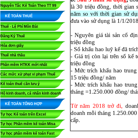
Nguyên Tắc Kế Toán Theo TT 99
là 30 triệu đồng, thời gia
năm so với thời gian sử d
KẾ TOÁN THUẾ
đưa vào sử dụng là 1/1/2018
Thuế - Lệ Phí Môn Bài
- Nguyên giá tài sản cố đị
Đăng Ký Thuế
triệu đồng
Hóa đơn giấy
- Số khấu hao luỹ kế đã tríc
Thuế nhà thầu
- Giá trị còn lại trên sổ k
triệu đồng
Phần mềm HTKK mới nhất
- Mức trích khấu hao trun
Các mức xử phạt vi phạm Thuế
15 triệu đồng/ năm
- Mức trích khấu hao trun
Kế toán thuế cần lưu ý
tháng =1.250.000 đồng/ th
Hộ kinh doanh, cá nhân kinh doanh
KẾ TOÁN TỔNG HỢP
Từ năm 2018 trở đi,
doanh
doanh mỗi tháng 1.250.000 
Tự học Kế toán trên Excel
cấp.
Tự học Phần mềm kế toán Misa
Tự học phần mềm kế toán Fast