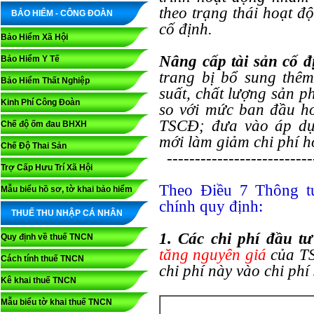
theo trạng thái hoạt đ
BẢO HIỂM - CÔNG ĐOÀN
cố định.
Bảo Hiểm Xã Hội
Nâng cấp tài sản cố 
Bảo Hiểm Y Tế
trang bị bổ sung th
Bảo Hiểm Thất Nghiệp
suất, chất lượng sản 
Kinh Phí Công Đoàn
so với mức ban đầu ho
TSCĐ; đưa vào áp dụn
Chế độ ốm đau BHXH
mới làm giảm chi phí h
Chế Độ Thai Sản
--------------------------
Trợ Cấp Hưu Trí Xã Hội
Theo Điều 7 Thông t
Mẫu biểu hồ sơ, tờ khai bảo hiểm
chính quy định:
THUẾ THU NHẬP CÁ NHÂN
1. Các chi phí đầu t
Quy định về thuế TNCN
tăng nguyên giá
của TS
Cách tính thuế TNCN
chi phí này vào chi phí
Kê khai thuế TNCN
Mẫu biểu tờ khai thuế TNCN