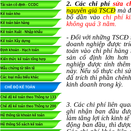
2. Các chi phí
sửa c
Tài sản cố định - CCDC
nguyên giá TSCĐ
mà đư
Kế toán kho
bổ dần vào
chi phí ki
không quá 3 năm.
Kế toán bán hàng
Kế toán Xuất - Nhập khẩu
- Đối với những TSCĐ m
Kế toán Xây dựng
doanh nghiệp được trí
toán vào chi phí hàng 
Định khoản - Hạch toán
sản cố định lớn hơn 
Kiến thức kế toán tổng hợp
nghiệp được tính thêm
Mẫu chứng từ tiền tệ
này. Nếu số thực chi s
đã trích thì phần chên
Các loại mẫu biểu khác
kinh doanh trong kỳ.
CHẾ ĐỘ KẾ TOÁN
Chế độ kế toán theo Thông tư 133
3. Các chi phí liên q
Chế độ kế toán theo Thông tư 200
ghi nhận ban đầu đượ
Hệ thống tài khoản kế toán
làm tăng lợi ích kinh 
động ban đầu, thì đượ
Hệ thống Sổ sách kế toán