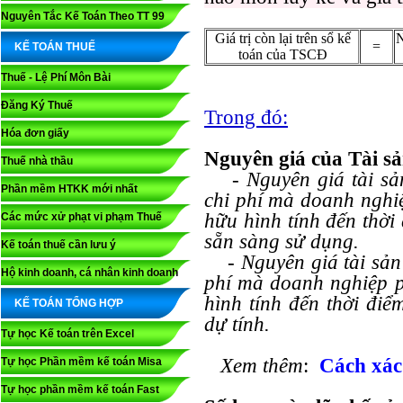
Nguyên Tắc Kế Toán Theo TT 99
Giá trị còn lại trên sổ kế
N
=
KẾ TOÁN THUẾ
toán của TSCĐ
Thuế - Lệ Phí Môn Bài
Đăng Ký Thuế
Trong đó:
Hóa đơn giấy
Nguyên giá của Tài sả
Thuế nhà thầu
- Nguyên giá tài sản
Phần mềm HTKK mới nhất
chi phí mà doanh nghiệ
hữu hình tính đến thời
Các mức xử phạt vi phạm Thuế
sẵn sàng sử dụng.
Kế toán thuế cần lưu ý
- Nguyên giá tài sản c
Hộ kinh doanh, cá nhân kinh doanh
phí mà doanh nghiệp ph
hình tính đến thời điể
KẾ TOÁN TỔNG HỢP
dự tính.
Tự học Kế toán trên Excel
Xem thêm
:
Cách xác
Tự học Phần mềm kế toán Misa
Tự học phần mềm kế toán Fast