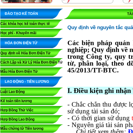
ĐÀO TẠO KẾ TOÁN
TÀ
Các khóa học kế toán thực tế
Quy định về nguyên tắc quản
Học phí - Khuyến mãi
Các biện pháp quản 
HÓA ĐƠN ĐIỆN TỬ
nghiệp; Quy định về n
Quy định về Hóa Đơn Điện Tử
trong Công ty, quy t
từ, phân loại, theo d
Cách Lập và Xử Lý Hóa Đơn Điện Tử
45/2013/TT-BTC.
Mẫu Hóa Đơn Điện Tử
LAO ĐỘNG - TIỀN LƯƠNG
I. Điều kiện ghi nhận
Luật Lao Động
Kế toán tiền lương
- Chắc chắn thu được lợi
sử dụng tài sản đó;
Hợp Đồng Thử Việc
- Có thời gian sử dụng
Hợp Đồng Lao Động
- Nguyên giá tài sản ph
Mẫu chứng từ Tiền lương
Chi tiết xem thêm:
Đ