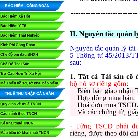
BẢO HIỂM - CÔNG ĐOÀN
---------------------------
Bảo Hiểm Xã Hội
Bảo Hiểm Y Tế
II. Nguyên tắc quản l
Bảo Hiểm Thất Nghiệp
Kinh Phí Công Đoàn
Nguyên tắc quản lý tài
5 Thông tư 45/2013/TT
Chế độ ốm đau BHXH
sau:
Chế Độ Thai Sản
Trợ Cấp Hưu Trí Xã Hội
1. Tất cả Tài sản cố
bộ hồ sơ riêng gồm
:
Mẫu biểu hồ sơ, tờ khai bảo hiểm
Biên bản giao nhận 
THUẾ THU NHẬP CÁ NHÂN
Hợp đồng mua bán.
Hoá đơn mua TSCĐ
Quy định về thuế TNCN
Và các chứng từ, giấy 
Cách tính thuế TNCN
Kê khai thuế TNCN
-
Từng TSCĐ phải
đ
riêng, được theo dõi ch
Mẫu biểu tờ khai thuế TNCN