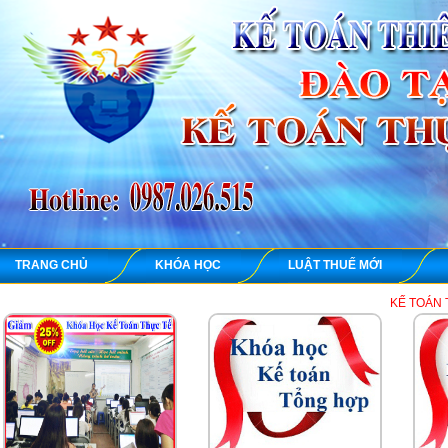
TRANG CHỦ
KHÓA HỌC
LUẬT THUẾ MỚI
KẾ TOÁN THIÊN ƯNG chu