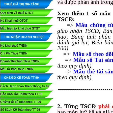
và được phản ánh tron
THUẾ GIÁ TRỊ GIA TĂNG
Xem thêm 1 số mẫu b
Quy định về thuế GTGT
TSCĐ:
Kê Khai thuế GTGT
=>
Mẫu chứng t
Mẫu biểu tờ khai thuế GTGT
giao nhận TSCĐ; Bản 
hao; Bảng tính phân 
THU NHẬP DOANH NGHIỆP
đánh giá lại; Biên bản
Kê khai thuế TNDN
200)
=>
Mẫu sổ theo d
Chi Phí Thuế TNDN
=>
Mẫu sổ Tài sản
Doanh Thu Tính Thuế TNDN
theo quy định)
Mẫu tờ khai thuế TNDN
=>
Mẫu thẻ tài sả
theo quy định)
CHẾ ĐỘ KẾ TOÁN TT 99
Cách Hạch Toán Theo Thông tư 99
---------------------------
Báo Cáo Tài Chính theo TT 99
Chứng từ kế toán theo TT 99
2. Từng TSCĐ
phải
đ
Sổ Sách Kế Toán theo TT 99
hao mòn luỹ kế và giá tr