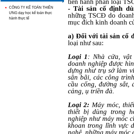
tiến hành phân loại TSC
- Tài sản cố định d
CÔNG TY KẾ TOÁN THIÊN
ƯNG dạy học kế toán thực
những TSCĐ do doanh 
hành thực tế
mục đích kinh doanh c
a) Đối với tài sản cố
loại như sau:
Loại 1
: Nhà cửa, vật 
doanh nghiệp được hình
dựng như trụ sở làm vi
sân bãi, các công trìn
cầu cống, đường sắt, 
cảng, ụ triền đà.
Loại 2:
Máy móc, thiết
thiết bị dùng trong 
nghiệp như máy móc chu
khoan trong lĩnh vực 
nghệ, những máy móc đ