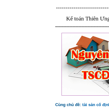
---------------------------
Kế toán Thiên Ưng
__________________
Cùng chủ đề:
tài sản cố địn