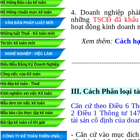
Hệ thống Báo cáo kế toán
4. Doanh nghiệp phải
Hệ thống chuẩn mực kế toán
những
TSCĐ đã khấu 
VĂN BẢN PHÁP LUẬT MỚI
hoạt động kinh doanh
Những luật Thuế - Kế toán mới
Xem thêm:
Cách hạ
Tin tức kế toán mới
NGHỀ NGHIỆP - VIỆC LÀM
------------------------------------
Biểu Mẫu Đăng Ký Doanh Nghiệp
Công việc của Kế toán
Hỏi đáp kế toán - Thuế
III. Cách Phân loại t
Kinh nghiệm xin việc Kế toán
Mẫu đơn xin việc kế toán
Căn cứ theo Điều 6 T
2 Điều 1 Thông tư 14
Mẫu báo cáo thực tập kế toán
tài sản cố định của doa
Bài tập kế toán có lời giải
- Căn cứ vào mục đíc
CÔNG TY KẾ TOÁN THIÊN ƯNG