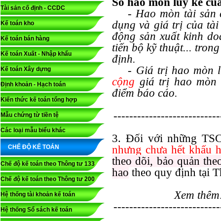
Số hao mòn lũy kế c
Tài sản cố định - CCDC
- Hao mòn tài sản cố
dụng và giá trị của tà
Kế toán kho
động sản xuất kinh do
Kế toán bán hàng
tiến bộ kỹ thuật... tron
Kế toán Xuất - Nhập khẩu
định.
- Giá trị hao mòn lu
Kế toán Xây dựng
cộng
giá trị hao mòn c
Định khoản - Hạch toán
điểm báo cáo.
Kiến thức kế toán tổng hợp
---------------------------
Mẫu chứng từ tiền tệ
Các loại mẫu biểu khác
3. Đối với những T
CHẾ ĐỘ KẾ TOÁN
nhưng chưa hết khấu 
theo dõi, bảo quản the
Chế độ kế toán theo Thông tư 133
hao
theo quy định tại T
Chế độ kế toán theo Thông tư 200
Xem thêm
Hệ thống tài khoản kế toán
---------------------------
Hệ thống Sổ sách kế toán