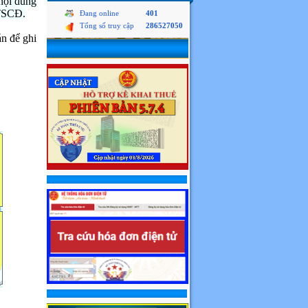
nội dung
 TSCĐ.
Đang online
401
Tổng số truy cập
286527050
án để ghi