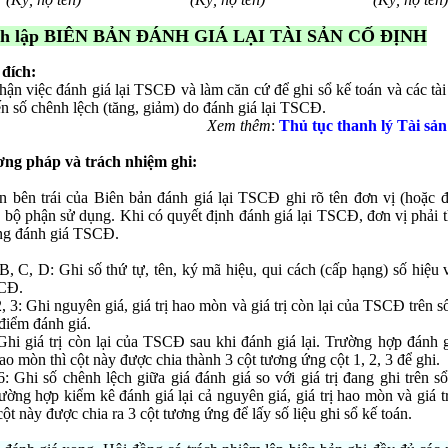
́ch lập BIÊN BẢN ĐÁNH GIÁ LẠI TÀI SẢN CỐ ĐỊNH
 đích:
hận việc đánh giá lại TSCĐ và làm căn cứ để ghi sổ kế toán và các tài 
n số chênh lệch (tăng, giảm) do đánh giá lại TSCĐ.
Xem thêm
:
Thủ tục thanh lý Tài sản
ơng pháp và trách nhiệm ghi:
n bên trái của Biên bản đánh giá lại TSCĐ ghi rõ tên đơn vị (hoặc 
, bộ phận sử dụng. Khi có quyết định đánh giá lại TSCĐ, đơn vị phải 
ng đánh giá TSCĐ.
B, C, D: Ghi số thứ tự, tên, ký mã hiệu, qui cách (cấp hạng) số hiệu 
CĐ.
2, 3: Ghi nguyên giá, giá trị hao mòn và giá trị còn lại của TSCĐ trên s
 điểm đánh giá.
Ghi giá trị còn lại của TSCĐ sau khi đánh giá lại. Trường hợp đánh g
 hao mòn thì cột này được chia thành 3 cột tương ứng cột 1, 2, 3 để ghi.
6: Ghi số chênh lệch giữa giá đánh giá so với giá trị đang ghi trên s
rường hợp kiểm kê đánh giá lại cả nguyên giá, giá trị hao mòn và giá tr
 cột này được chia ra 3 cột tương ứng để lấy số liệu ghi sổ kế toán.