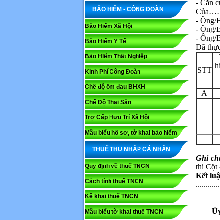
- Căn
BẢO HIỂM - CÔNG ĐOÀN
Của…
- Ông
Bảo Hiểm Xã Hội
- Ôn
- Ôn
Bảo Hiểm Y Tế
Đã thực
Bảo Hiểm Thất Nghiệp
h
STT
Kinh Phí Công Đoàn
Chế độ ốm đau BHXH
A
Chế Độ Thai Sản
Trợ Cấp Hưu Trí Xã Hội
Mẫu biểu hồ sơ, tờ khai bảo hiểm
THUẾ THU NHẬP CÁ NHÂN
Ghi ch
Quy định về thuế TNCN
thì Cột 
Kết luậ
Cách tính thuế TNCN
............
Kê khai thuế TNCN
Ủy
Mẫu biểu tờ khai thuế TNCN