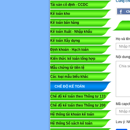
Cùng ch
Tài sản cố định - CCDC
Kế toán kho
Mã capc
Kế toán bán hàng
Kế toán Xuất - Nhập khẩu
Lưu ý: N
Họ và tê
Kế toán Xây dựng
Gửi
Định khoản - Hạch toán
Nội dung
Kiến thức kế toán tổng hợp
Mẫu chứng từ tiền tệ
Các loại mẫu biểu khác
CHẾ ĐỘ KẾ TOÁN
Chế độ kế toán theo Thông tư 133
Mã capc
Chế độ kế toán theo Thông tư 200
Hệ thống tài khoản kế toán
Lưu ý: 
Hệ thống Sổ sách kế toán