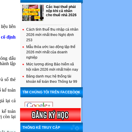
Các loại thuế phải
nộp khi cá nhân
cho thuê nhà 2026
liệu liên
Cách tính thuế thu nhập cá nhân
2026 mới nhất theo Nghị định
 cố định
253
Mẫu thỏa ước lao động tập thể
2026 mới nhất của doanh
nghiệp
đóng dấu
thành lập
Mức lương đóng Bảo hiểm xã
hội năm 2026 mới nhất hiện nay
Bảng danh mục hệ thống tài
và số thẻ
khoản kế toán theo Thông tư 99
ổ kế toán
TÌM CHÚNG TÔI TRÊN FACEBOOK
iá lại cả
ổ kế toán
ị còn lại
THỐNG KÊ TRUY CẬP