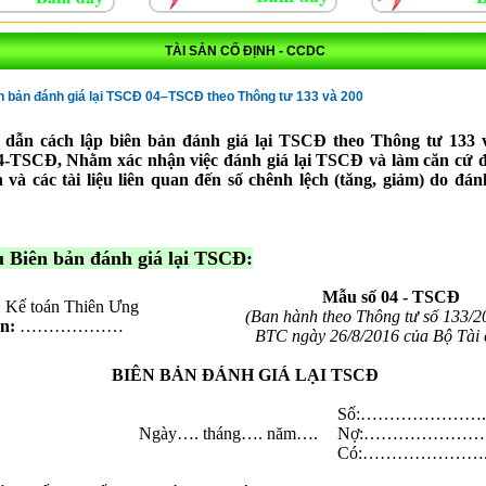
TÀI SẢN CỐ ĐỊNH - CCDC
 bản đánh giá lại TSCĐ 04–TSCĐ theo Thông tư 133 và 200
dẫn cách lập biên bản đánh giá lại TSCĐ theo Thông tư 133 v
4-TSCĐ, Nhằm xác nhận việc đánh giá lại TSCĐ và làm căn cứ đ
 và các tài liệu liên quan đến số chênh lệch (tăng, giảm) do đánh
u Biên bản đánh giá lại TSCĐ:
Mẫu số 04 - TSCĐ
:
Kế toán Thiên Ưng
(Ban hành theo Thông tư số 133/2
n:
………………
BTC ngày 26/8/2016 của Bộ Tài 
BIÊN BẢN ĐÁNH GIÁ LẠI TSCĐ
Số:………………….
Ngày…. tháng…. năm….
Nợ:…………………
Có:………………….