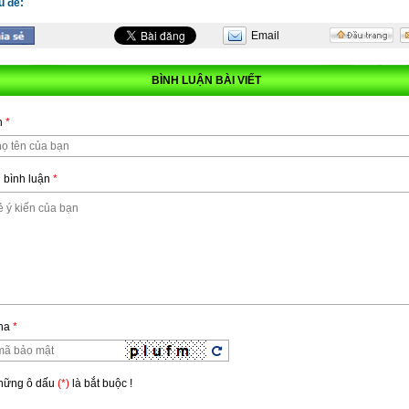
ủ đề:
Email
ha
*
BÌNH LUẬN BÀI VIẾT
hững ô dấu
(*)
là bắt buộc !
n
*
 bình luận
*
ha
*
Những ô dấu
(*)
là bắt buộc !