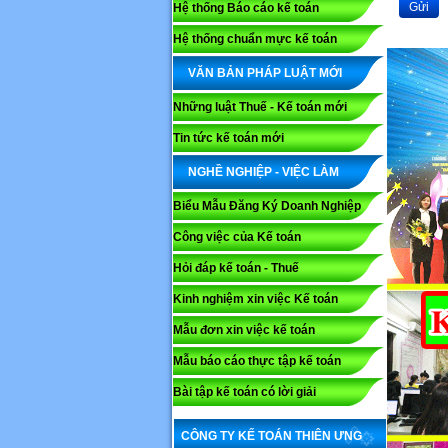
Gửi
Hệ thống Báo cáo kế toán
Hệ thống chuẩn mực kế toán
VĂN BẢN PHÁP LUẬT MỚI
Những luật Thuế - Kế toán mới
Tin tức kế toán mới
NGHỀ NGHIỆP - VIỆC LÀM
Biểu Mẫu Đăng Ký Doanh Nghiệp
Công việc của Kế toán
Hỏi đáp kế toán - Thuế
Kinh nghiệm xin việc Kế toán
Mẫu đơn xin việc kế toán
Mẫu báo cáo thực tập kế toán
Bài tập kế toán có lời giải
CÔNG TY KẾ TOÁN THIÊN ƯNG