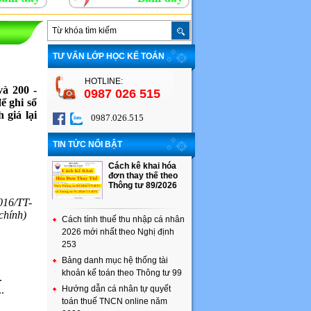
TƯ VẤN LỚP HỌC KẾ TOÁN
HOTLINE:
à 200 -
0987 026 515
ể ghi sổ
 giá lại
0987.026.515
TIN TỨC NỔI BẬT
Cách kê khai hóa
đơn thay thế theo
Thông tư 89/2026
016/TT-
chính)
Cách tính thuế thu nhập cá nhân
2026 mới nhất theo Nghị định
253
Bảng danh mục hệ thống tài
khoản kế toán theo Thông tư 99
.
.
Hướng dẫn cá nhân tự quyết
toán thuế TNCN online năm