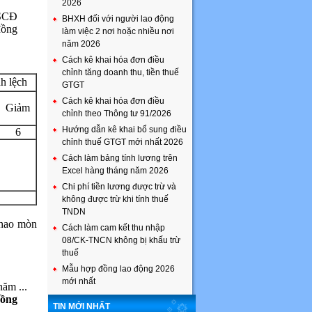
2026
SCĐ
BHXH đối với người lao động
ồng
làm việc 2 nơi hoặc nhiều nơi
năm 2026
Cách kê khai hóa đơn điều
chỉnh tăng doanh thu, tiền thuế
h lệch
GTGT
Cách kê khai hóa đơn điều
Giảm
chỉnh theo Thông tư 91/2026
Hướng dẫn kê khai bổ sung điều
6
chỉnh thuế GTGT mới nhất 2026
Cách làm bảng tính lương trên
Excel hàng tháng năm 2026
Chi phí tiền lương được trừ và
không được trừ khi tính thuế
TNDN
ị hao mòn
Cách làm cam kết thu nhập
08/CK-TNCN không bị khấu trừ
thuế
Mẫu hợp đồng lao động 2026
mới nhất
năm ...
đồng
TIN MỚI NHẤT