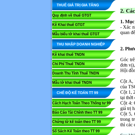
THUẾ GIÁ TRỊ GIA TĂNG
2. Ca
Quy định về thuế GTGT
1. Mục
Kê Khai thuế GTGT
- Xác n
quan đế
Mẫu biểu tờ khai thuế GTGT
THU NHẬP DOANH NGHIỆP
2. Phư
Kê khai thuế TNDN
Góc trê
Chi Phí Thuế TNDN
đơn vị)
Hội đồ
Doanh Thu Tính Thuế TNDN
Cột A, 
Mẫu tờ khai thuế TNDN
của TS
Cột 1, 
CHẾ ĐỘ KẾ TOÁN TT 99
tại thời
Cột 4: 
Cách Hạch Toán Theo Thông tư 99
giá trị
Báo Cáo Tài Chính theo TT 99
Cột 5, 
trong t
Chứng từ kế toán theo TT 99
thì các
Sổ Sách Kế Toán theo TT 99