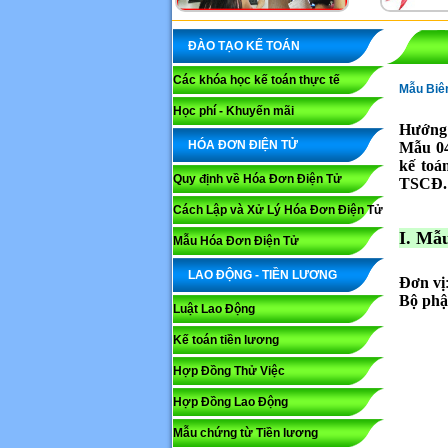
ĐÀO TẠO KẾ TOÁN
Các khóa học kế toán thực tế
Mẫu Biên
Học phí - Khuyến mãi
Hướng 
HÓA ĐƠN ĐIỆN TỬ
Mẫu 0
kế toán
Quy định về Hóa Đơn Điện Tử
TSCĐ.
Cách Lập và Xử Lý Hóa Đơn Điện Tử
I. Mẫ
Mẫu Hóa Đơn Điện Tử
LAO ĐỘNG - TIỀN LƯƠNG
Đơn vị
Bộ phậ
Luật Lao Động
Kế toán tiền lương
Hợp Đồng Thử Việc
Hợp Đồng Lao Động
Mẫu chứng từ Tiền lương