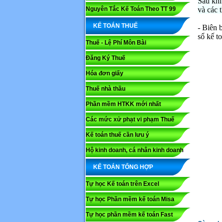
Sau khi
Nguyên Tắc Kế Toán Theo TT 99
và các 
KẾ TOÁN THUẾ
- Biên 
sổ kế t
Thuế - Lệ Phí Môn Bài
Đăng Ký Thuế
Hóa đơn giấy
Thuế nhà thầu
Phần mềm HTKK mới nhất
Các mức xử phạt vi phạm Thuế
Kế toán thuế cần lưu ý
Họ và tê
Hộ kinh doanh, cá nhân kinh doanh
KẾ TOÁN TỔNG HỢP
Nội dung
Tự học Kế toán trên Excel
Tự học Phần mềm kế toán Misa
Tự học phần mềm kế toán Fast