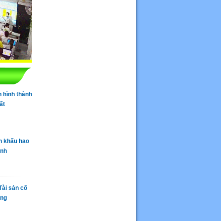
h hình thành
ất
ch khấu hao
ịnh
Tài sản cố
ẳng