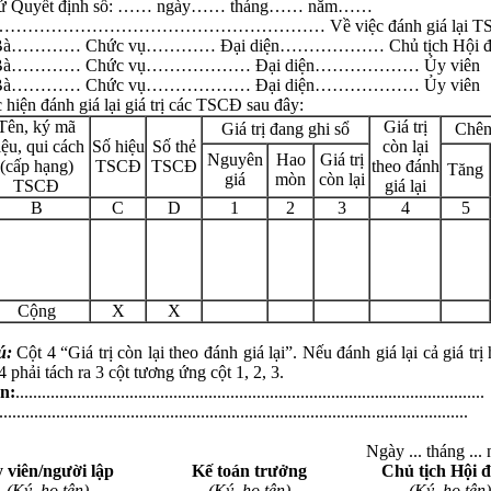
 cứ Quyết định số: …… ngày…… tháng…… năm……
………………………………………………… Về việc đánh giá lại T
/Bà………… Chức vụ………… Đại diện……………… Chủ tịch Hội đ
g/Bà………… Chức vụ……………… Đại diện……………… Ủy viên
g/Bà………… Chức vụ……………… Đại diện……………… Ủy viên
 hiện đánh giá lại giá trị các TSCĐ sau đây:
Tên, ký mã
Giá trị
Giá trị đang ghi sổ
Chên
iệu, qui cách
Số hiệu
Số thẻ
còn lại
Nguyên
Hao
Giá trị
(cấp hạng)
TSCĐ
TSCĐ
theo đánh
Tăng
giá
mòn
còn lại
TSCĐ
giá lại
B
C
D
1
2
3
4
5
Cộng
X
X
ú:
Cột 4 “Giá trị còn lại theo đánh giá lại”. Nếu đánh giá lại cả giá tr
4 phải tách ra 3 cột tương ứng cột 1, 2, 3.
n:
...........................................................................................................
...........................................................................................................
Ngày ... tháng ... 
 viên/người lập
Kế toán trưởng
Chủ tịch Hội 
(Ký, họ tên)
(Ký, họ tên)
(Ký, họ tên)