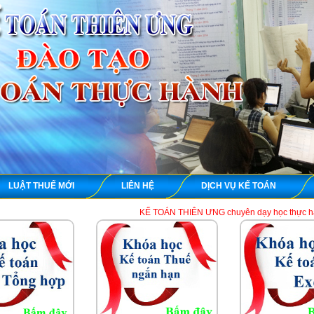
LUẬT THUẾ MỚI
LIÊN HỆ
DỊCH VỤ KẾ TOÁN
KẾ TOÁN THIÊN ƯNG chuyên dạy học thực hành kế toán thuế tổ