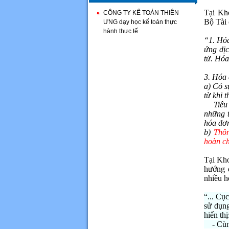
Tại Kh
CÔNG TY KẾ TOÁN THIÊN
Bộ Tài 
ƯNG dạy học kế toán thực
hành thực tế
“1. Hóa
ứng dịc
tử. Hóa
3. Hóa 
a) Có s
từ khi 
Tiêu ch
những t
hóa đơn
b)
Thôn
hoàn c
Tại Kh
hướng 
nhiều h
“... Cụ
sử dụng
hiển thị
- Cùng 