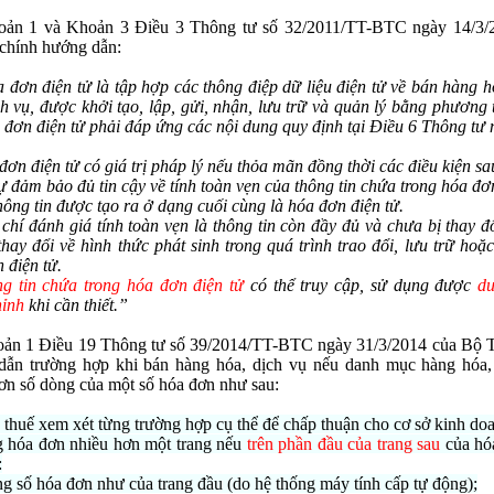
oản 1 và Khoản 3 Điều 3 Thông tư số 32/2011/TT-BTC ngày 14/3/
chính hướng dẫn:
 đơn điện tử là tập hợp các thông điệp dữ liệu điện tử về bán hàng h
h vụ, được khởi tạo, lập, gửi, nhận, lưu trữ và quản lý bằng phương 
 đơn điện tử phải đáp ứng các nội dung quy định tại Điều 6 Thông tư n
đơn điện tử có giá trị pháp lý nếu thỏa mãn đồng thời các điều kiện sa
ự đảm bảo đủ tin cậy về tính toàn vẹn của thông tin chứa trong hóa đơ
thông tin được tạo ra ở dạng cuối cùng là hóa đơn điện tử.
í đánh giá tính toàn vẹn là thông tin còn đầy đủ và chưa bị thay đổ
hay đổi về hình thức phát sinh trong quá trình trao đổi, lưu trữ hoặc
 điện tử.
g tin chứa trong hóa đơn điện tử
có thể truy cập, sử dụng được
d
hỉnh
khi cần thiết.”
oản 1 Điều 19 Thông tư số 39/2014/TT-BTC ngày 31/3/2014 của Bộ T
dẫn trường hợp khi bán hàng hóa, dịch vụ nếu danh mục hàng hóa,
ơn số dòng của một số hóa đơn như sau:
c thuế xem xét từng trường hợp cụ thể để chấp thuận cho cơ sở kinh d
 hóa đơn nhiều hơn một trang nếu
trên phần đầu của trang sau
của hó
:
số hóa đơn như của trang đầu (do hệ thống máy tính cấp tự động);