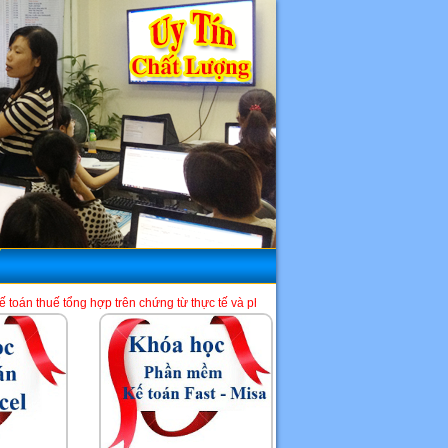
ợp trên chứng từ thực tế và phần mềm HTKK, Excel, Misa. Là một địa chỉ học kế 
HCM