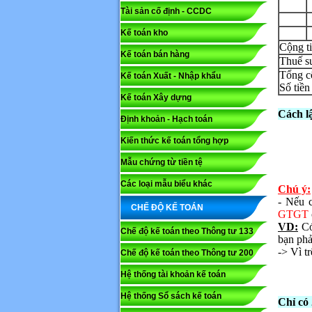
Tài sản cố định - CCDC
Kế toán kho
Mã capc
C
Kế toán bán hàng
Thuế 
Tổ
Kế toán Xuất - Nhập khẩu
Lưu ý: N
Số t
Kế toán Xây dựng
Gửi
Cách l
Định khoản - Hạch toán
Kiến thức kế toán tổng hợp
Mẫu chứng từ tiền tệ
Các loại mẫu biểu khác
Chú ý:
- Nếu
CHẾ ĐỘ KẾ TOÁN
GTGT
VD:
Có
Chế độ kế toán theo Thông tư 133
bạn pha
-> Vì t
Chế độ kế toán theo Thông tư 200
Hệ thống tài khoản kế toán
Hệ thống Sổ sách kế toán
Chỉ có