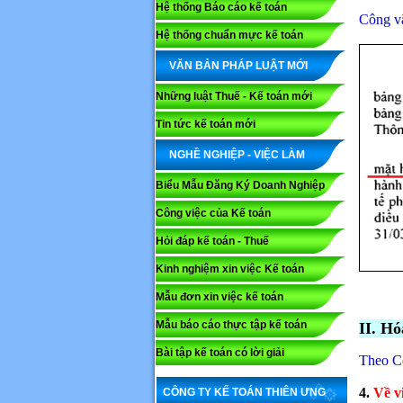
Hệ thống Báo cáo kế toán
Công v
Hệ thống chuẩn mực kế toán
VĂN BẢN PHÁP LUẬT MỚI
Những luật Thuế - Kế toán mới
Tin tức kế toán mới
NGHỀ NGHIỆP - VIỆC LÀM
Biểu Mẫu Đăng Ký Doanh Nghiệp
Công việc của Kế toán
Hỏi đáp kế toán - Thuế
Kinh nghiệm xin việc Kế toán
Mẫu đơn xin việc kế toán
Mẫu báo cáo thực tập kế toán
II. Hó
Bài tập kế toán có lời giải
Theo C
4.
Về v
CÔNG TY KẾ TOÁN THIÊN ƯNG