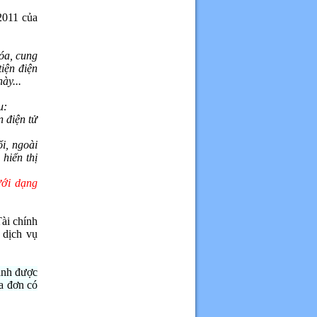
2011 của
óa, cung
tiện điện
ày...
u:
n điện tử
i, ngoài
 hiển thị
ưới dạng
ài chính
 dịch vụ
oanh được
a đơn có