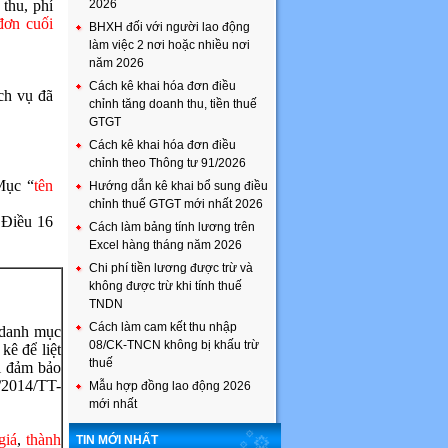
thu, phí
2026
đơn cuối
BHXH đối với người lao động
làm việc 2 nơi hoặc nhiều nơi
năm 2026
Cách kê khai hóa đơn điều
ịch vụ đã
chỉnh tăng doanh thu, tiền thuế
GTGT
Cách kê khai hóa đơn điều
chỉnh theo Thông tư 91/2026
Mục “
tên
Hướng dẫn kê khai bổ sung điều
chỉnh thuế GTGT mới nhất 2026
 Điều 16
Cách làm bảng tính lương trên
Excel hàng tháng năm 2026
Chi phí tiền lương được trừ và
không được trừ khi tính thuế
TNDN
Cách làm cam kết thu nhập
 danh mục
08/CK-TNCN không bị khấu trừ
kê để liệt
thuế
i đảm bảo
/2014/TT-
Mẫu hợp đồng lao động 2026
mới nhất
giá
,
thành
TIN MỚI NHẤT