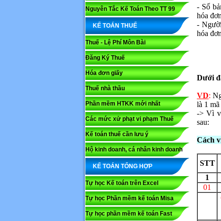
- Số b
Nguyên Tắc Kế Toán Theo TT 99
hóa đơn
- Người
KẾ TOÁN THUẾ
hóa đơn
Thuế - Lệ Phí Môn Bài
Đăng Ký Thuế
Hóa đơn giấy
Dưới đ
Thuế nhà thầu
VD
:
Nga
Phần mềm HTKK mới nhất
là 1 ma
-> Vì v
Các mức xử phạt vi phạm Thuế
sau:
Kế toán thuế cần lưu ý
Họ và tê
Cách v
Hộ kinh doanh, cá nhân kinh doanh
STT
KẾ TOÁN TỔNG HỢP
Nội dung
1
Tự học Kế toán trên Excel
01
Tự học Phần mềm kế toán Misa
Tự học phần mềm kế toán Fast