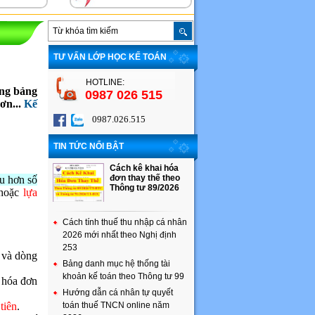
TƯ VẤN LỚP HỌC KẾ TOÁN
HOTLINE:
ụng bảng
0987 026 515
ơn...
Kế
0987.026.515
TIN TỨC NỔI BẬT
Cách kê khai hóa
đơn thay thế theo
u hơn số
Thông tư 89/2026
hoặc
lựa
Cách tính thuế thu nhập cá nhân
2026 mới nhất theo Nghị định
253
 và dòng
Bảng danh mục hệ thống tài
khoản kế toán theo Thông tư 99
n hóa đơn
Hướng dẫn cá nhân tự quyết
tiên
.
toán thuế TNCN online năm