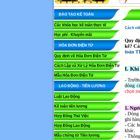
ĐÀO TẠO KẾ TOÁN
Các khóa học kế toán thực tế
Cách viê
Học phí - Khuyến mãi
Quy đị
HÓA ĐƠN ĐIỆN TỬ
kê? Cá
toán 
Quy định về Hóa Đơn Điện Tử
Cách Lập và Xử Lý Hóa Đơn Điện Tử
I. Kh
Mẫu Hóa Đơn Điện Tử
- Trườn
dòng c
LAO ĐỘNG - TIỀN LƯƠNG
chọn mộ
Luật Lao Động
Kế toán tiền lương
1. Ngườ
- Dòng 
Hợp Đồng Thử Việc
ghi hàn
- Các h
Hợp Đồng Lao Động
khác.
Mẫu chứng từ Tiền lương
- Thông