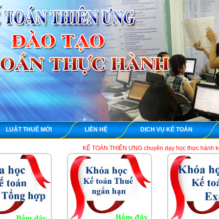
LUẬT THUẾ MỚI
LIÊN HỆ
DỊCH VỤ KẾ TOÁN
KẾ TOÁN THIÊN ƯNG chuyên dạy học thực hành kế toán thuế tổng h