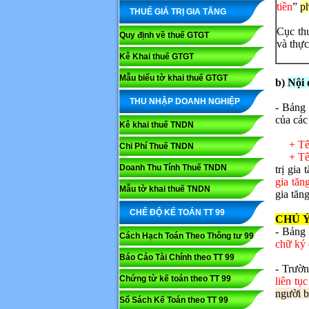
tiền
”
ph
THUẾ GIÁ TRỊ GIA TĂNG
Cục th
Quy định về thuế GTGT
và thực
Kê Khai thuế GTGT
Mẫu biểu tờ khai thuế GTGT
b)
Nội 
THU NHẬP DOANH NGHIỆP
- Bảng 
của các
Kê khai thuế TNDN
+ Tên n
Chi Phí Thuế TNDN
+ Tê
Doanh Thu Tính Thuế TNDN
trị gia
gia tăn
Mẫu tờ khai thuế TNDN
gia tăn
CHẾ ĐỘ KẾ TOÁN TT 99
CHÚ Y
- Bảng 
Cách Hạch Toán Theo Thông tư 99
chữ ký 
Báo Cáo Tài Chính theo TT 99
- Trườn
Chứng từ kế toán theo TT 99
liên tục
người b
Sổ Sách Kế Toán theo TT 99