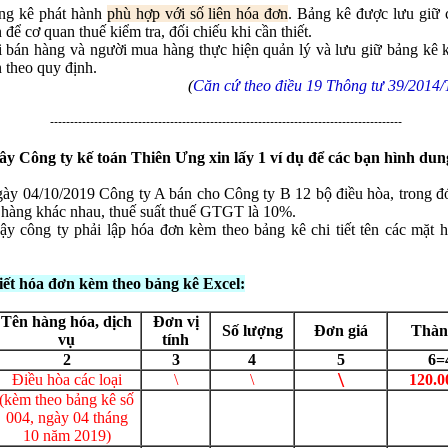
ảng kê phát hành
phù hợp với số liên hóa đơn
. Bảng kê được lưu giữ 
 để cơ quan thuế kiểm tra, đối chiếu khi cần thiết.
 bán hàng và người mua hàng thực hiện quản lý và lưu giữ bảng kê 
 theo quy định.
(
Căn cứ theo điều 19 Thông tư 39/2014
----------------------------------------------------------------------------------------
ây Công ty kế toán Thiên Ưng xin lấy 1 ví dụ để các bạn hình dun
̀y 04/10/2019 Công ty A bán cho Công ty B 12 bộ điều hòa, trong đó
̃ hàng khác nhau, thuế suất thuế GTGT là 10%.
ậy công ty phải lập hóa đơn kèm theo bảng kê chi tiết tên các mặt 
n
*
iết hóa đơn kèm theo bảng kê Excel:
Tên hàng hóa, dịch
Đơn vị
Số lượng
Đơn giá
Thàn
vụ
tính
 bình luận
*
2
3
4
5
6=
\
Điều hòa các loại
\
\
120.0
(kèm theo bảng kê số
004, ngày 04 tháng
10 năm 2019)