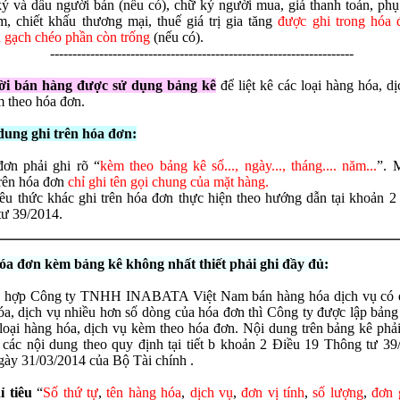
ý và dấu người bán (nếu có), chữ ký người mua, giá thanh toán, phụ 
m, chiết khấu thương mại, thuế giá trị gia tăng
được ghi trong hóa 
 gạch chéo phần còn trống
(nếu có).
--------------------------------------------------------------------
ời bán hàng được sử dụng bảng kê
để liệt kê các loại hàng hóa, d
 theo hóa đơn.
dung ghi trên hóa đơn:
ơn phải ghi rõ “
kèm theo bảng kê số..., ngày..., tháng.... năm...
”. 
trên hóa đơn
chỉ ghi tên gọi chung của mặt hàng.
iêu thức khác ghi trên hóa đơn thực hiện theo hướng dẫn tại khoản 2
ư 39/2014.
óa đơn kèm bảng kê không nhất thiết phải ghi đầy đủ:
 hợp Công ty TNHH INABATA Việt Nam bán hàng hóa dịch vụ có
a, dịch vụ nhiều hơn số dòng của hóa đơn thì Công ty được lập bảng 
 loại hàng hóa, dịch vụ kèm theo hóa đơn. Nội dung trên bảng kê phả
 các nội dung theo quy định tại tiết b khoản 2 Điều 19 Thông tư 39
ày 31/03/2014 của Bộ Tài chính .
ỉ tiêu
“
Số thứ tự
,
tên hàng hóa
,
dịch vụ
,
đơn vị tính
,
số lượng
,
đơn 