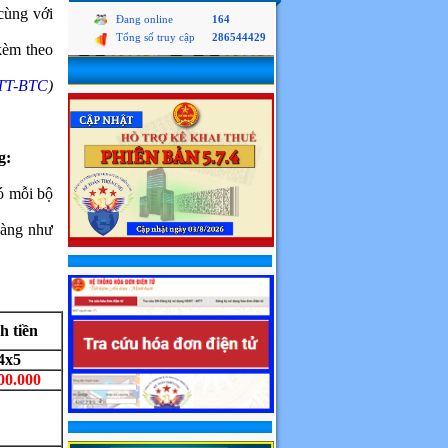
cùng với
Đang online
164
Tổng số truy cập
286544429
kèm theo
/TT-BTC
)
g:
 mỗi bộ
hàng như
h tiền
4x5
00.000