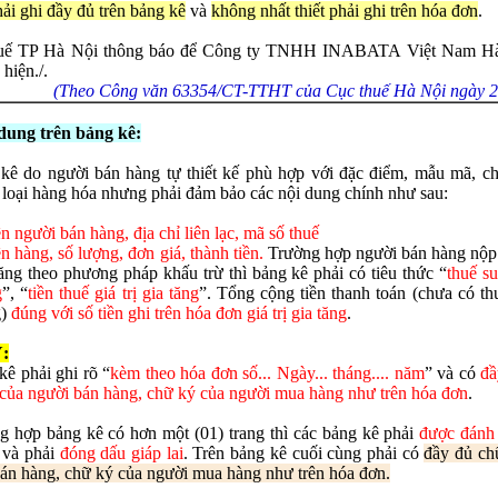
ải ghi đầy đủ trên bảng kê
và
không nhất thiết phải ghi trên hóa đơn
.
uế TP Hà Nội thông báo để Công ty TNHH INABATA Việt Nam Hà
 hiện./.
(Theo Công văn 63354/CT-TTHT của Cục thuế Hà Nội ngày 
dung trên bảng kê:
kê do người bán hàng tự thiết kế phù hợp với đặc điểm, mẫu mã, ch
 loại hàng hóa nhưng phải đảm bảo các nội dung chính như sau:
gười bán hàng, địa chỉ liên lạc, mã số thuế
n hàng, số lượng, đơn giá, thành tiền.
Trường hợp người bán hàng nộp 
 tăng theo phương pháp khấu trừ thì bảng kê phải có tiêu thức “
thuế su
g
”, “
tiền thuế giá trị gia tăng
”. Tổng cộng tiền thanh toán (chưa có thu
g)
đúng với số tiền ghi trên hóa đơn giá trị gia tăng
.
́:
kê phải ghi rõ “
kèm theo hóa đơn số... Ngày... tháng.... năm
” và có
đầ
của người bán hàng, chữ ký của người mua hàng như trên hóa đơn
.
g hợp bảng kê có hơn một (01) trang thì các bảng kê phải
được đánh 
và phải
đóng dấu giáp lai
. Trên bảng kê cuối cùng phải có
đầy đủ ch
án hàng, chữ ký của người mua hàng như trên hóa đơn.