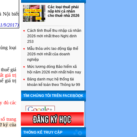
Các loại thuế phải
nộp khi cá nhân
 Nội biết
cho thuê nhà 2026
21/9/2017)
Cách tính thuế thu nhập cá nhân
2026 mới nhất theo Nghị định
253
ủng loại
Mẫu thỏa ước lao động tập thể
2026 mới nhất của doanh
nghiệp
Mức lương đóng Bảo hiểm xã
thuế giá
hội năm 2026 mới nhất hiện nay
ất giá trị
Bảng danh mục hệ thống tài
ế giá trị
khoản kế toán theo Thông tư 99
TÌM CHÚNG TÔI TRÊN FACEBOOK
y đủ các
số trang
ữ ký của
THỐNG KÊ TRUY CẬP