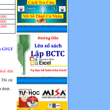
.000
.000
.000
đơn GTGT
 hoá đơn
Thì các
t được.