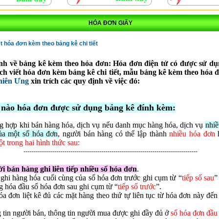
HÓA ĐƠN GIẤY
́t hóa đơn kèm theo bảng kê chi tiết
nh về bảng kê kèm theo hóa đơn: Hóa đơn điện tử có được sử d
ch viết hóa đơn kèm bảng kê chi tiết, mẫu bảng kê kèm theo hóa đ
Thiên Ưng
xin trích các quy định về việc đó:
i nào hóa đơn được sử dụng bảng kê đính kèm:
g hợp khi bán hàng hóa, dịch vụ nếu danh mục hàng hóa, dịch vụ
nhiề
ủa một số hóa đơn
, người bán hàng có thể lập thành
nhiều hóa đơn
t trong hai hình thức sau:
-----------------------------------------------------------------------------------------
i bán hàng ghi liên tiếp nhiều số hóa đơn
.
ghi hàng hóa cuối cùng của số hóa đơn trước ghi cụm từ “
tiếp số sau
”
g hóa đầu số hóa đơn sau ghi cụm từ “
tiếp số trước
”.
óa đơn liệt kê đủ các mặt hàng theo thứ tự liên tục từ hóa đơn này đế
 tin người bán, thông tin người mua được ghi đầy đủ ở
số hóa đơn đầu 