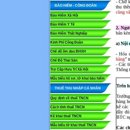
- Chữ k
BẢO HIỂM - CÔNG ĐOÀN
thu thê
cùng và
Bảo Hiểm Xã Hội
Bảo Hiểm Y Tế
2. Ngư
bán kèm
Bảo Hiểm Thất Nghiệp
Kinh Phí Công Đoàn
a)
Nội 
Chế độ ốm đau BHXH
- Hóa đ
hàng
” 
Chế Độ Thai Sản
- Các t
Thông t
Trợ Cấp Hưu Trí Xã Hội
Mẫu biểu hồ sơ, tờ khai bảo hiểm
Trên h
THUẾ THU NHẬP CÁ NHÂN
Trường
Quy định về thuế TNCN
hàng hó
kê các
Cách tính thuế TNCN
đầy đủ
Kê khai thuế TNCN
BTC ng
Mẫu biểu tờ khai thuế TNCN
Các ch