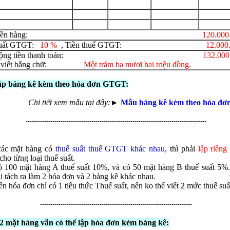
ha
*
ộng tiền hàng:
120.000
suất GTGT:
10 %
, Tiền thuế GTGT:
12.000
ng cộng tiền thanh toán:
132.000
hững ô dấu
(*)
là bắt buộc !
iền viết bằng chữ:
Một trăm ba mươi hai triệu đồng.
ập bảng kê kèm theo hóa đơn GTGT:
Chi tiết xem mẫu tại đây:
►
Mẫu bảng kê kèm theo hóa 
----------------------------------------------------------------------------------------
 các mặt hàng có
thuế suất thuế GTGT khác nhau
, thì phải
lập riêng
cho từng loại thuế suất.
 100 mặt hàng A thuế suất 10%, và có 50 mặt hàng B thuế suất 5%. 
̉i tách ra làm 2 hóa đơn và 2 bảng kê khác nhau.
rên hóa đơn chỉ có 1 tiêu thức Thuế suất, nên ko thể viết 2 mức thuế suấ
--------------------------------------------------------------------------
 2 mặt hàng vẫn có thể lập hóa đơn kèm bảng kê: