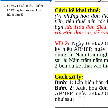
CÔNG TY KẾ TOÁN THIÊN
Cách kê khai thuế:
ƯNG dạy học kế toán thực
(Vì những hóa đơn đi
hành thực tế
tiền, tiền thuế nên cá
bạn
lưu Hóa đơn điều 
với Hóa đơn sai, để sau
VD 2:
Ngày 02/05/201
ký hiệu AB/18P, ngày
đúng là: Năm trăm ngh
sai là: Năm trăm năm m
2 bên đã kê khai vào t
Cách xử lý:
Bước 1
: Lập biên bản 
Bước 2
: Xuất hóa đơn
AB/18P, ngày 2/05/2
như sau: