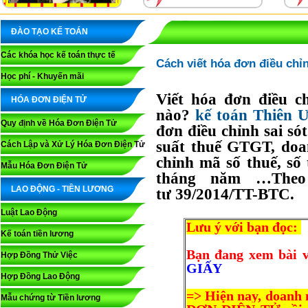
ĐÀO TẠO KẾ TOÁN
Các khóa học kế toán thực tế
Cách viết hóa đơn điều chỉn
Học phí - Khuyến mãi
Viết hóa đơn điều ch
HÓA ĐƠN ĐIỆN TỬ
nào?
kế toán Thiên 
Quy định về Hóa Đơn Điện Tử
đơn điều chỉnh sai só
suất thuế GTGT, doan
Cách Lập và Xử Lý Hóa Đơn Điện Tử
chỉnh mã số thuế, số 
Mẫu Hóa Đơn Điện Tử
tháng năm …Theo
LAO ĐỘNG - TIỀN LƯƠNG
tư
39/2014/TT-BTC
.
Luật Lao Động
Lưu ý với bạn đọc:
Kế toán tiền lương
Bạn đang xem bài vi
Hợp Đồng Thử Việc
GIẤY
Hợp Đồng Lao Động
=> Hiện nay, doanh n
Mẫu chứng từ Tiền lương