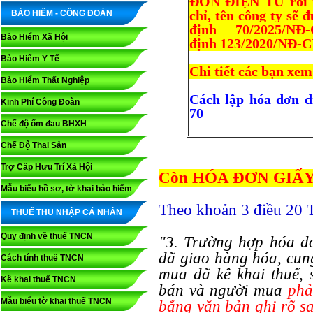
ĐƠN ĐIỆN TỬ rồi 
BẢO HIỂM - CÔNG ĐOÀN
chỉ, tên công ty sẽ đư
định 70/2025/
Bảo Hiểm Xã Hội
định 123/2020/NĐ-
Bảo Hiểm Y Tế
Chi tiết các bạn xem
Bảo Hiểm Thất Nghiệp
Cách lập hóa đơn đ
Kinh Phí Công Đoàn
70
Chế độ ốm đau BHXH
Chế Độ Thai Sản
Trợ Cấp Hưu Trí Xã Hội
Còn HÓA ĐƠN GIẤY th
Mẫu biểu hồ sơ, tờ khai bảo hiểm
Theo khoản 3 điều 20 T
THUẾ THU NHẬP CÁ NHÂN
Quy định về thuế TNCN
"3. Trường hợp hóa đ
đã giao hàng hóa, cun
Cách tính thuế TNCN
mua đã kê khai thuế, s
Kê khai thuế TNCN
bán và người mua
phả
Mẫu biểu tờ khai thuế TNCN
bằng văn bản ghi rõ sa