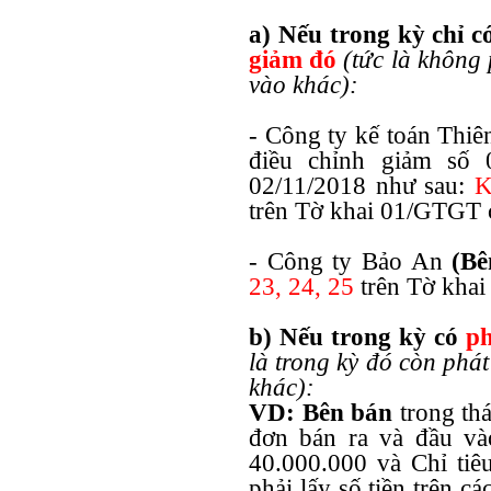
a) Nếu trong kỳ chỉ 
giảm đó
(tức là không
vào khác):
- Công ty kế toán Thi
điều chỉnh giảm số
02/11/2018 như sau:
K
trên Tờ khai 01/GTGT 
- Công ty Bảo An
(Bê
23, 24, 25
trên Tờ kha
b) Nếu trong kỳ có
ph
là trong kỳ đó còn pha
khác):
VD:
Bên bán
trong thá
đơn bán ra và đầu vào
40.000.000 và Chỉ tiê
phải lấy số tiền trên cá