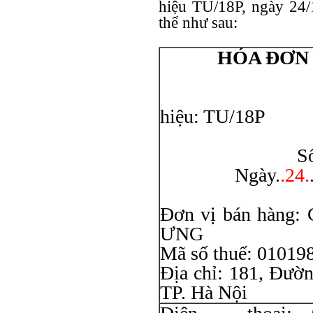
hiệu TU/18P, ngày 24/1
thể như sau:
HÓA ĐƠN 
hiệu: TU/18P
Liên
Số: 00
Ngày.
.24.
Đơn vị bán hàn
ƯNG
Mã số thuế: 01019
Địa chỉ: 181, Đườ
TP. Hà Nội