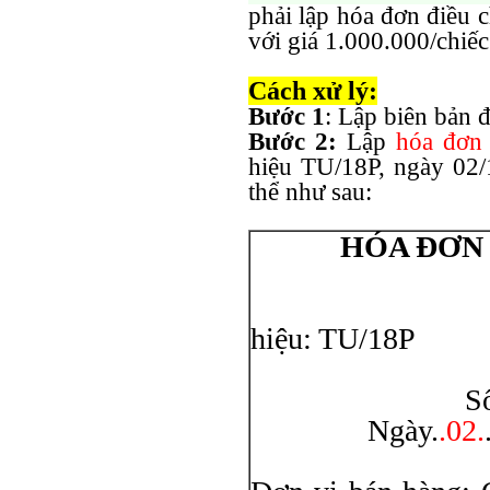
phải lập hóa đơn điều 
với giá 1.000.000/chiếc
Cách xử lý:
Bước 1
: Lập biên bản 
Bước 2:
Lập
hóa đơn 
hiệu TU/18P, ngày 02/1
thể như sau:
HÓA ĐƠN 
hiệu: TU/18P
Liên
Số: 00
Ngày.
.02.