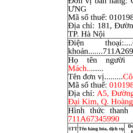
Đơn vị bán hàn
ƯNG
Mã số thuế: 01019
Địa chỉ: 181, Đườ
TP. Hà Nội
Điện thoại:....0
khoản.......711A2695
Họ tên người mu
Mách..
......
Tên đơn vị.........
Cô
Mã số thuế:
01019
Địa chỉ:
A5, Đường
Đại Kim, Q. Hoàng
Hình thức thanh t
711A67345990
Đơ
STT
Tên hàng hóa, dịch vụ
t