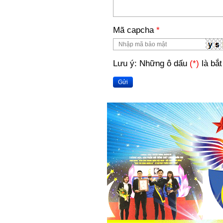
Mã capcha
*
Lưu ý: Những ô dấu
(*)
là bắt
Gửi