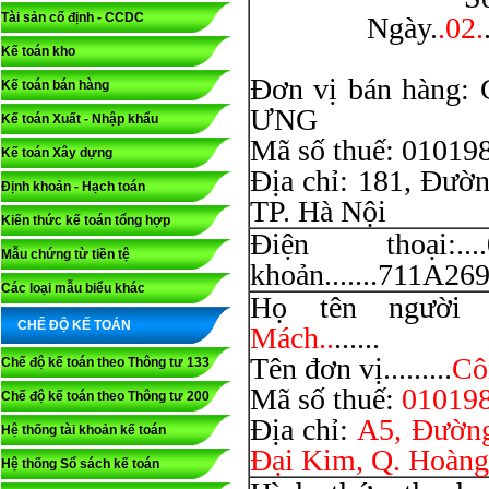
Tài sản cố định - CCDC
Ngày.
.02.
Kế toán kho
Đơn vị bán hàn
Kế toán bán hàng
ƯNG
Kế toán Xuất - Nhập khẩu
Mã số thuế: 01019
Kế toán Xây dựng
Địa chỉ: 181, Đườ
Định khoản - Hạch toán
TP. Hà Nội
Kiến thức kế toán tổng hợp
Điện thoại:....0
Mẫu chứng từ tiền tệ
khoản.......711A2695
Các loại mẫu biểu khác
Họ tên người mu
CHẾ ĐỘ KẾ TOÁN
Mách..
......
Tên đơn vị.........
Cô
Chế độ kế toán theo Thông tư 133
Mã số thuế:
010198
Chế độ kế toán theo Thông tư 200
Địa chỉ:
A5, Đường
Hệ thống tài khoản kế toán
Đại Kim, Q. Hoàng
Hệ thống Sổ sách kế toán