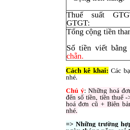
Thuế suất 
GT
Tổng cộng
Số tiền viết bằng
chẵn.
Cách kê khai:
Các bạn
nhé.
Chú ý
:
Những hoá đơn
đến số tiền, tiền thuế 
hoá đơn cũ + Biên bản 
nhé.
=> Những trường hợp 