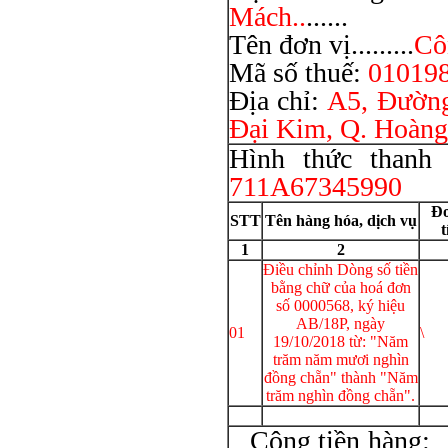
Mách..
......
Tên đơn vị.........
Cô
Mã số thuế:
01019
Địa chỉ:
A5, Đường
Đại Kim, Q. Hoàng
Hình thức thanh t
711A67345990
Đơ
STT
Tên hàng hóa, dịch vụ
t
1
2
Điều chỉnh Dòng số tiền
bằng chữ của hoá đơn
số 0000568, ký hiệu
AB/18P, ngày
01
\
19/10/2018 từ: "Năm
trăm năm mươi nghìn
đồng chẵn" thành "Năm
trăm nghìn đồng chẵn".
Cộng 