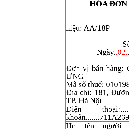
HÓA ĐƠN 
hiệu: AA/18P
Liên
Số: 00
Ngày.
.02.
Đơn vị bán hàn
ƯNG
Mã số thuế: 01019
Địa chỉ: 181, Đườ
TP. Hà Nội
Điện thoại:....0
khoản.......711A2695
Họ tên người mu