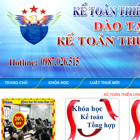
TRANG CHỦ
KHÓA HỌC
LUẬT THUẾ MỚI
KẾ TOÁN THIÊN ƯNG chuyên dạy học th