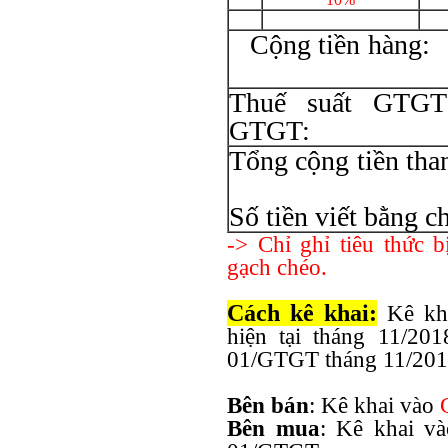
Cộng 
Thuế suất GT
GT
Tổng cộng
Số tiền viết bằng c
-> Chỉ ghỉ tiêu thức b
gạch chéo.
Cách kê khai:
Kê kha
hiện tại tháng 11/20
01/GTGT tháng 11/201
Bên bán
: Kê khai vào
Bên mua
: Kê khai v