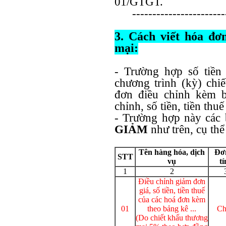
01/GTGT.
-----------------------
3. Cách viết hóa đơn 
mại:
- Trường hợp số tiền 
chương trình (kỳ) chi
đơn điều chỉnh kèm b
chỉnh, số tiền, tiền thuế
- Trường hợp này các 
GIẢM
như trên, cụ thê
Tên hàng hóa, dịch
Đơn
STT
vụ
tí
1
2
Điều chỉnh giảm đơn
giá, số tiền, tiền thuế
của các hoá đơn kèm
01
theo bảng kê ...
Chi
(Do chiết khấu thương