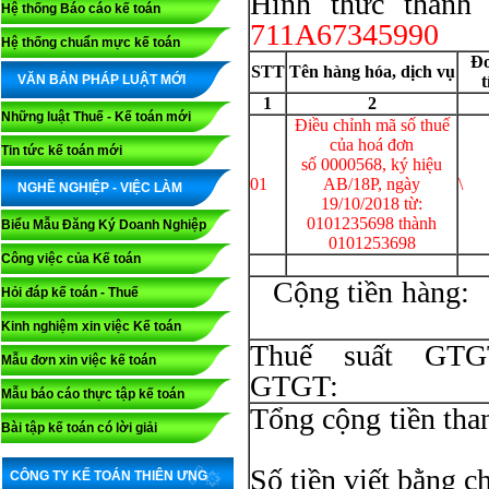
Hình thức thanh t
Hệ thống Báo cáo kế toán
711A67345990
Hệ thống chuẩn mực kế toán
Đơ
STT
Tên hàng hóa, dịch vụ
VĂN BẢN PHÁP LUẬT MỚI
t
1
2
Những luật Thuế - Kế toán mới
Điều chỉnh mã số thuế
của hoá đơn
Tin tức kế toán mới
số 0000568, ký hiệu
01
AB/18P, ngày
\
NGHỀ NGHIỆP - VIỆC LÀM
19/10/2018 từ:
0101235698 thành
Biểu Mẫu Đăng Ký Doanh Nghiệp
0101253698
Công việc của Kế toán
Cộng 
Hỏi đáp kế toán - Thuế
Kinh nghiệm xin việc Kế toán
Thuế suất GT
Mẫu đơn xin việc kế toán
GT
Mẫu báo cáo thực tập kế toán
Tổng cộng
Bài tập kế toán có lời giải
Số tiền viết bằng c
CÔNG TY KẾ TOÁN THIÊN ƯNG