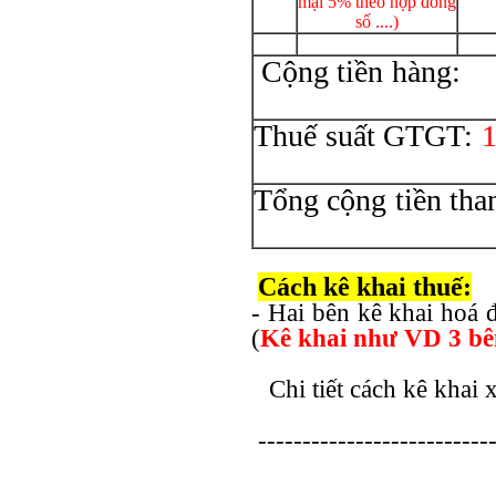
mại 5% theo hợp đồng
số ....)
Cộng 
Thuế suất GTGT:
Tổng cộng 
Cách kê khai thuế:
- Hai bên kê khai hoá đơn
(
Kê khai như VD 3 b
Chi tiết cách kê khai 
---------------------------