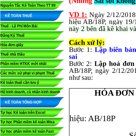
(Những
Sai sót không
Nguyên Tắc Kế Toán Theo TT 99
VD 1:
Ngày 2/12/2018 
KẾ TOÁN THUẾ
hiệu AB/18P, ngày 19/
Thuế - Lệ Phí Môn Bài
này 2 bên đã kê khai v
Đăng Ký Thuế
Cách xử lý:
Hóa đơn giấy
Bước 1:
Lập
biên bả
Thuế nhà thầu
sai
Bước 2:
Lập hoá đơn 
Phần mềm HTKK mới nhất
AB/18P, ngày 2/12/2
Các mức xử phạt vi phạm Thuế
như sau:
Kế toán thuế cần lưu ý
HÓA ĐƠN 
Hộ kinh doanh, cá nhân kinh doanh
KẾ TOÁN TỔNG HỢP
Tự học Kế toán trên Excel
hiệu: AB/18P
Tự học Phần mềm kế toán Misa
Liên
Tự học phần mềm kế toán Fast
Số: 00