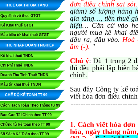
đơn điều chỉnh sai sót.
THUẾ GIÁ TRỊ GIA TĂNG
giám) số lượng hàng ho
Quy định về thuế GTGT
gia tăng…, tiền thuế g
hiệu
… Căn cứ vào ho
Kê Khai thuế GTGT
người mua kê khai đi
Mẫu biểu tờ khai thuế GTGT
đầu ra, đầu vào.
Hoá 
âm (-).
"
THU NHẬP DOANH NGHIỆP
Kê khai thuế TNDN
Chú ý
:
Dù 1 trong 2 đ
Chi Phí Thuế TNDN
thì đều phải lập biên 
chỉnh.
Doanh Thu Tính Thuế TNDN
Mẫu tờ khai thuế TNDN
Sau đây Công ty kế toá
viết hóa đơn điều chỉnh
CHẾ ĐỘ KẾ TOÁN TT 99
---------------------------
Cách Hạch Toán Theo Thông tư 99
Báo Cáo Tài Chính theo TT 99
1. Cách viết hóa đơn
Chứng từ kế toán theo TT 99
hóa, ngày tháng năm, 
Sổ Sách Kế Toán theo TT 99