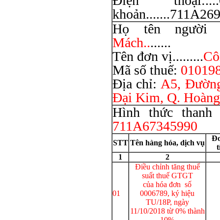
Điện thoại:....0
khoản.......711A2695
Họ tên người mu
Mách..
......
Tên đơn vị.........
Cô
Mã số thuế:
01019
Địa chỉ:
A5, Đường
Đại Kim, Q. Hoàng
Hình thức thanh t
711A67345990
Đơ
STT
Tên hàng hóa, dịch vụ
t
1
2
Điều chỉnh tăng thuế
suất thuế GTGT
của hóa đơn số
01
0006789, ký hiệu
TU/18P, ngày
11/10/2018 từ 0% thành
10%