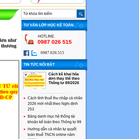
TƯ VẤN LỚP HỌC KẾ TOÁN
HOTLINE:
 đơn như
0987 026 515
u thương
0987.026.515
TIN TỨC NỔI BẬT
Cách kê khai hóa
đơn thay thế theo
Thông tư 89/2026
 TỬ rồi
 theo quy
0/NĐ-CP
Cách tính thuế thu nhập cá nhân
2026 mới nhất theo Nghị định
253
Bảng danh mục hệ thống tài
khoản kế toán theo Thông tư 99
Hướng dẫn cá nhân tự quyết
toán thuế TNCN online năm