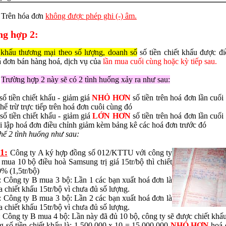
Trên hóa đơn
không được phép ghi (-) âm.
ng hợp 2:
 khấu thương mại theo số lượng, doanh số
số tiền chiết khấu được 
á đơn bán hàng hoá, dịch vụ của
lần mua cuối cùng hoặc kỳ tiếp sau.
Trường hợp 2 này sẽ có 2 tình huống xảy ra như sau:
số tiền chiết khấu - giảm giá
NHỎ HƠN
số tiền trên hoá đơn lần cuối
thể trừ trực tiếp trên hoá đơn cuôi cùng đó
số tiền chiết khấu - giảm giá
LỚN HƠN
số tiền trên hoá đơn lần cuối
i lập hoá đơn điều chỉnh giảm kèm bảng kê các hoá đơn trước đó
hể 2 tình huống như sau:
1:
Công ty A ký hợp đồng số 012/KTTU với công ty
ua 10 bộ điều hoà Samsung trị giá 15tr/bộ thì chiết
% (1,5tr/bộ)
 Công ty B mua 3 bộ: Lần 1 các bạn xuất hoá đơn là
a chiết khấu 15tr/bộ vì chưa đủ số lượng.
 Công ty B mua 3 bộ: Lần 2 các bạn xuất hoá đơn là
a chiết khấu 15tr/bộ vì chưa đủ số lượng.
 Công ty B mua 4 bộ: Lần này đã đủ 10 bộ, công ty sẽ được chiết khâ
 số tiền chiết khấu là: 1.500.000 x 10 = 15.000.000
NHỎ HƠN
hoá 