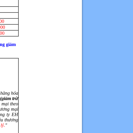
00
000
000
ng giảm
 hàng hóa
(giảm trừ
 mại theo
hương mại
ông ty EH
hấu thương
lý.
"