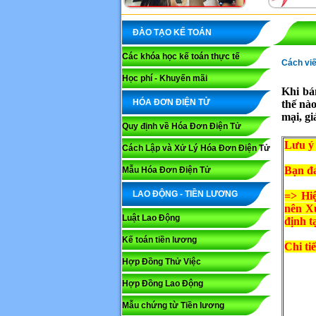
ĐÀO TẠO KẾ TOÁN
Các khóa học kế toán thực tế
Cách viế
Học phí - Khuyến mãi
Khi bá
HÓA ĐƠN ĐIỆN TỬ
thế nà
mại, gi
Quy định về Hóa Đơn Điện Tử
Lưu ý 
Cách Lập và Xử Lý Hóa Đơn Điện Tử
Bạn đ
Mẫu Hóa Đơn Điện Tử
LAO ĐỘNG - TIỀN LƯƠNG
=> Hiê
nên Xử
Luật Lao Động
định 
Kế toán tiền lương
Chi tiê
Hợp Đồng Thử Việc
Hợp Đồng Lao Động
Mẫu chứng từ Tiền lương