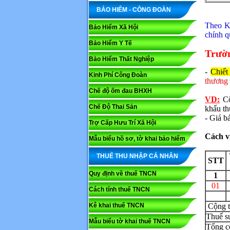
BẢO HIỂM - CÔNG ĐOÀN
Theo K
Bảo Hiểm Xã Hội
chính q
Bảo Hiểm Y Tế
Trườ
Bảo Hiểm Thất Nghiệp
-
Chiết
Kinh Phí Công Đoàn
thương
Chế độ ốm đau BHXH
VD:
Côn
Chế Độ Thai Sản
khấu t
- Giá 
Trợ Cấp Hưu Trí Xã Hội
Cách v
Mẫu biểu hồ sơ, tờ khai bảo hiểm
THUẾ THU NHẬP CÁ NHÂN
STT
Quy định về thuế TNCN
1
01
Cách tính thuế TNCN
Kê khai thuế TNCN
C
Thuế s
Mẫu biểu tờ khai thuế TNCN
Tổ