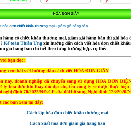
HÓA ĐƠN GIẤY
t hóa đơn chiết khấu thương mại - giảm giá hàng bán
n hàng có chiết khấu thương mại, giảm giá hàng bán thì ghi hóa
o?
Kế toán Thiên Ưng
xin hướng dẫn cách viết hóa đơn chiết khấ
ảm giá hàng bán chi tiết theo từng trường hợp, cụ thể:
với bạn đọc:
ang xem bài viết hướng dẫn cách viết HÓA ĐƠN GIẤY
̣n nay, doanh nghiệp đã chuyển sang sử dụng HÓA ĐƠN ĐIỆN
 lý hóa đơn khi thay đổi địa chỉ, tên công ty sẽ được thực hiện
tại nghị định 70/2025/NĐ-CP sửa đổi bổ sung Nghị định 123/202
́t các bạn xem tại đây:
Cách lập hóa đơn chiết khấu thương mại
Cách xuất hóa đơn giảm giá hàng bán