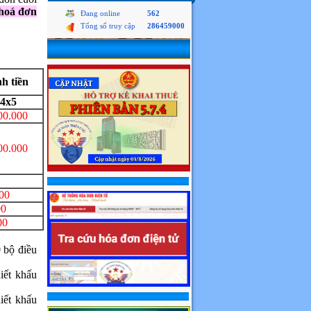
 hoá đơn
Đang online
562
Tổng số truy cập
286459000
h tiền
4x5
00.000
00.000
00
00
00
bộ điều
ết khấu
ết khấu