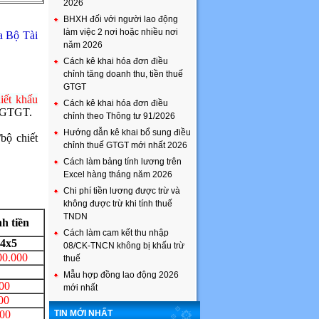
2026
BHXH đối với người lao động
làm việc 2 nơi hoặc nhiều nơi
a Bộ Tài
năm 2026
Cách kê khai hóa đơn điều
chỉnh tăng doanh thu, tiền thuế
GTGT
iết khấu
Cách kê khai hóa đơn điều
ế GTGT.
chỉnh theo Thông tư 91/2026
Hướng dẫn kê khai bổ sung điều
ộ chiết
chỉnh thuế GTGT mới nhất 2026
Cách làm bảng tính lương trên
Excel hàng tháng năm 2026
Chi phí tiền lương được trừ và
không được trừ khi tính thuế
TNDN
h tiền
Cách làm cam kết thu nhập
4x5
08/CK-TNCN không bị khấu trừ
00.000
thuế
Mẫu hợp đồng lao động 2026
00
mới nhất
00
00
TIN MỚI NHẤT