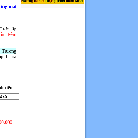
ương mại
được lập
hỉnh kèm
a Trường
lập 1 hoá
h tiền
4x5
00.000