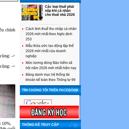
Các loại thuế phải
nộp khi cá nhân
cho thuê nhà 2026
Cách tính thuế thu nhập cá nhân
điều chỉnh
2026 mới nhất theo Nghị định
253
Mẫu thỏa ước lao động tập thể
2026 mới nhất của doanh
 cùng: ->
nghiệp
Mức lương đóng Bảo hiểm xã
 cùng: ->
hội năm 2026 mới nhất hiện nay
Bảng danh mục hệ thống tài
khoản kế toán theo Thông tư 99
TÌM CHÚNG TÔI TRÊN FACEBOOK
́u 10%.
THỐNG KÊ TRUY CẬP
đơn cuối