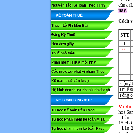
cùng (L
Nguyên Tắc Kế Toán Theo TT 99
này.
KẾ TOÁN THUẾ
Cách v
Thuế - Lệ Phí Môn Bài
STT
Đăng Ký Thuế
1
Hóa đơn giấy
01
Thuế nhà thầu
Phần mềm HTKK mới nhất
Các mức xử phạt vi phạm Thuế
Kế toán thuế cần lưu ý
C
Họ và tê
Thuế s
Hộ kinh doanh, cá nhân kinh doanh
Tổ
KẾ TOÁN TỔNG HỢP
Nội dung
Ví dụ 
Tự học Kế toán trên Excel
hoà Sam
- Lần 1
Tự học Phần mềm kế toán Misa
15tr/bộ 
- Lần 2
Tự học phần mềm kế toán Fast