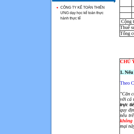
CÔNG TY KẾ TOÁN THIÊN
ƯNG dạy học kế toán thực
hành thực tế
C
Thuế s
Tổ
CHÚ Ý:
1. Nếu
Theo C
"Căn c
với cá
trực ti
quy đị
nêu tr
không 
mại nà