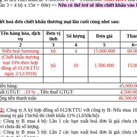
ần 3 = 4 bộ x 15tr = 60tr) =>
Nên có thể trừ số tiền chiết khấu vào
iết hoá đơn chiết khấu thương mại lần cuối cùng như sau:
Tên hàng hóa, dịch
Đơn vị
Số lượng
Đơn giá
Thàn
vụ
tính
2
3
4
5
6=
Điều hoà Samsung
bộ
4
15.000.000
60.0
(Chiết khấu thương
mại 10% theo hợp
bộ
10
1.500.000
15.0
đồng số 012/KTTU
ngày 2/12/2018)
ộng tiền hàng:
45.000.0
n
*
uất GTGT: .
10 %
, Tiền thuế GTGT:
4.500.0
ng cộng tiền thanh toán
49.500.0
 bình luận
*
2:
Công ty A ký hợp đồng số 012/KTTU với công ty B: Nếu mua 10 
sung trị giá 15tr/bộ thì chiết khấu 11% (1,650k/bộ)
: Công ty B mua 4 bộ: Lần 1 các bạn xuất hoá đơn là giá chưa chi
vì chưa đủ số lượng.
: Công ty B mua 5 bộ: Lần 2 các bạn xuất hoá đơn là giá chưa chi