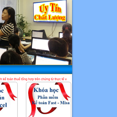
g hợp trên chứng từ thực tế và phần mềm HTKK, Excel, Misa. Là một địa chỉ học 
HCM