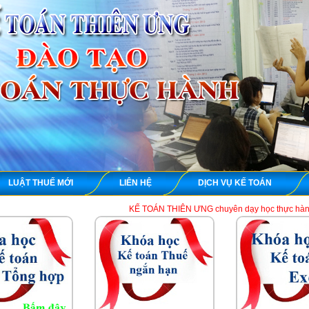
LUẬT THUẾ MỚI
LIÊN HỆ
DỊCH VỤ KẾ TOÁN
KẾ TOÁN THIÊN ƯNG chuyên dạy học thực hành kế toán thuế tổn