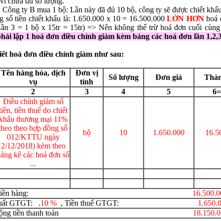
vì chưa đủ số lượng.
 Công ty B mua 1 bộ: Lần này đã đủ 10 bộ, công ty sẽ được chiết khâ
 số tiền chiết khấu là: 1.650.000 x 10 = 16.500.000
LỚN HƠN
hoá 
ần 3 = 1 bộ x 15tr = 15tr) => Nên không thể trừ hoá đơn cuối cùng
ha
*
hải lập 1 hoá đơn điều chỉnh giảm kèm bảng các hoá đơn lần 1,2,3
iết hoá đơn điều chỉnh giảm như sau:
hững ô dấu
(*)
là bắt buộc !
Tên hàng hóa, dịch
Đơn vị
Số lượng
Đơn giá
Thàn
vụ
tính
2
3
4
5
6=
Điều chỉnh giảm số
tiền, tiền thuế do chiết
khấu thương mại 11%
theo theo hợp đồng số
bộ
10
1.650.000
16.5
012/KTTU ngày
2/12/2018) kèm theo
ảng kê các hoá đơn số
...
ộng tiền hàng:
16
.5
00.0
uất GTGT: .
10 %
, Tiền thuế GTGT:
1.650.
ng cộng tiền thanh toán
18.150.