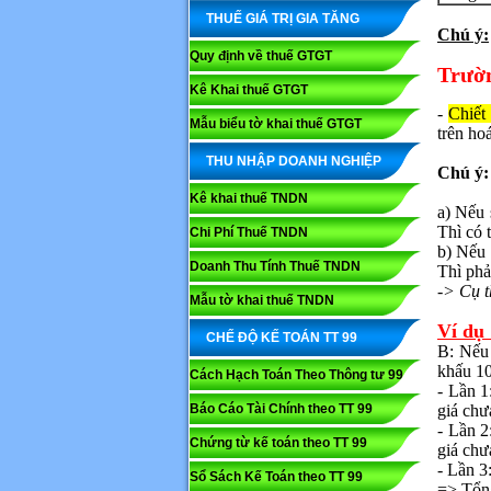
THUẾ GIÁ TRỊ GIA TĂNG
Chú ý:
Quy định về thuế GTGT
Trườ
Kê Khai thuế GTGT
-
Chiết
Mẫu biểu tờ khai thuế GTGT
trên ho
THU NHẬP DOANH NGHIỆP
Chú ý:
Kê khai thuế TNDN
a) Nếu 
Thì có 
Chi Phí Thuế TNDN
b) Nếu 
Doanh Thu Tính Thuế TNDN
Thì phả
-> Cụ t
Mẫu tờ khai thuế TNDN
Ví dụ 
CHẾ ĐỘ KẾ TOÁN TT 99
B: Nếu m
khấu 10
Cách Hạch Toán Theo Thông tư 99
- Lần 1:
Báo Cáo Tài Chính theo TT 99
giá chư
- Lần 2:
Chứng từ kế toán theo TT 99
giá chư
- Lần 3:
Sổ Sách Kế Toán theo TT 99
=> Tổng