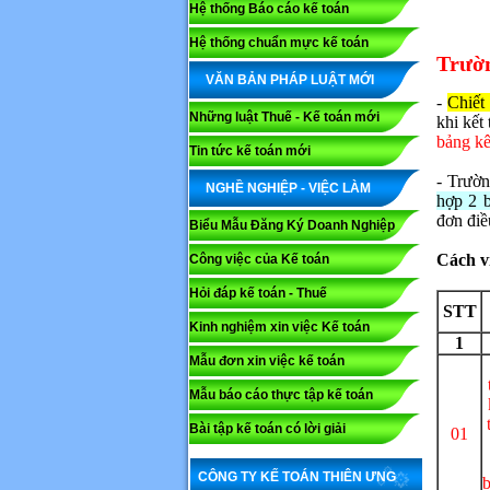
Hệ thống Báo cáo kế toán
Hệ thống chuẩn mực kế toán
Trườ
VĂN BẢN PHÁP LUẬT MỚI
-
Chiết 
Những luật Thuế - Kế toán mới
khi kết
bảng kê
Tin tức kế toán mới
- Trườ
NGHỀ NGHIỆP - VIỆC LÀM
hợp 2 b
đơn điề
Biểu Mẫu Đăng Ký Doanh Nghiệp
Cách v
Công việc của Kế toán
Hỏi đáp kế toán - Thuế
STT
Kinh nghiệm xin việc Kế toán
1
Mẫu đơn xin việc kế toán
Mẫu báo cáo thực tập kế toán
Bài tập kế toán có lời giải
01
CÔNG TY KẾ TOÁN THIÊN ƯNG
b