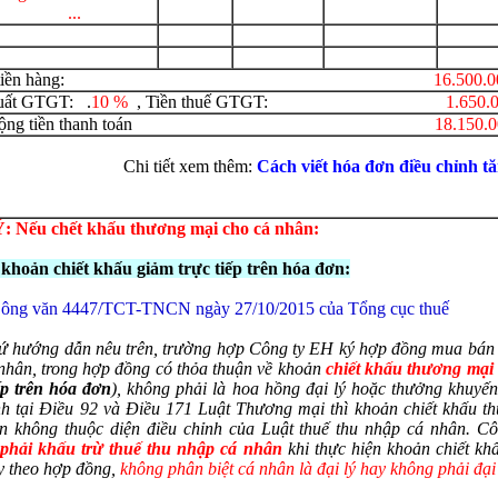
...
ộng tiền hàng:
16
.5
00.0
uất GTGT: .
10 %
, Tiền thuế GTGT:
1.650.
ng cộng tiền thanh toán
18.150.
Chi tiết xem thêm:
Cách viết hóa đơn điều chỉnh
tă
 Nếu chết khấu thương mại cho cá nhân:
 khoản chiết khấu giảm trực tiếp trên hóa đơn:
ông văn 4447/TCT-TNCN ngày 27/10/2015 của Tổng cục thuế
ứ hướng dẫn nêu trên, trường hợp Công ty EH ký hợp đồng mua bán
 nhân, trong hợp đồng có thỏa thuận về khoản
chiết khấu thương mại
ếp trên hóa đơn
), không phải là hoa hồng đại lý hoặc thưởng khuyến
nh tại Điều 92 và Điều 171 Luật Thương mại thì khoản chiết khấu t
ên không thuộc diện điều chỉnh của Luật thuế thu nhập cá nhân. C
phải khấu trừ thuế thu nhập cá nhân
khi thực hiện khoản chiết k
y theo hợp đồng,
không phân biệt cá nhân là đại lý hay không phải đại 