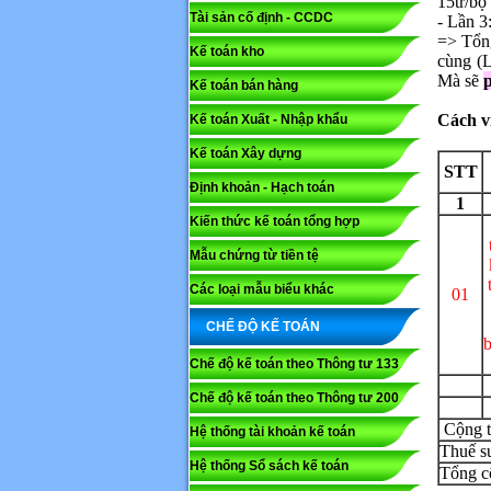
15tr/bộ 
Tài sản cố định - CCDC
- Lần 3:
=> Tổng
Kế toán kho
cùng (L
Mã capc
Mà sẽ
p
Kế toán bán hàng
Cách v
Kế toán Xuất - Nhập khẩu
Lưu ý: N
Kế toán Xây dựng
Gửi
STT
Định khoản - Hạch toán
1
Kiến thức kế toán tổng hợp
Mẫu chứng từ tiền tệ
Các loại mẫu biểu khác
01
CHẾ ĐỘ KẾ TOÁN
b
Chế độ kế toán theo Thông tư 133
Chế độ kế toán theo Thông tư 200
C
Hệ thống tài khoản kế toán
Thuế s
Hệ thống Sổ sách kế toán
Tổ