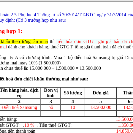
hoản 2.5 Phụ lục 4 Thông tư số 39/2014/TT-BTC ngày 31/3/2014 củ
uy định: (Có 3 trường hợp như sau)
ng hợp 1:
 khấu theo từng lần mua
thì
trên hóa đơn GTGT ghi giá bán đã ch
 mại
dành cho khách hàng, thuế GTGT, tổng giá thanh toán đã có thu
g ty A có chương trình: Mua 1 bộ điều hoà Samsung trị giá 15tr/b
hương mại ngay 10% (1.500.000)
bán chưa thuế là: 15.000.000 – 1.500.000 = 13.500.000
iết hoá đơn chiết khấu thương mại như sau:
Tên hàng hóa, dịch
Đơn vị
Số lượng
Đơn giá
Thàn
vụ
tính
2
3
4
5
6=
Điều hoà Samsung
bộ
10
13.500.000
13.5
ộng tiền hàng:
13.500.0
uất GTGT: .
10 %
, Tiền thuế GTGT:
1.350.0
ng cộng tiền thanh toán
14.850.0