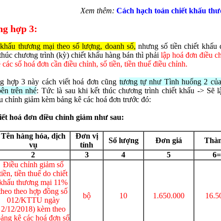
Xem thêm:
Cách hạch toán chiết khấu th
ng hợp 3:
khấu thương mại theo số lượng, doanh số,
nhưng số tiền chiết khấu 
 thúc chương trình (kỳ) chiết khấu hàng bán thì phải
lập hoá đơn điều c
 các số hoá đơn cần điều chỉnh, số tiền, tiền thuế điều chỉnh.
ng hợp 3 này cách viết hoá đơn cũng
tương tự như Tình huống 2 củ
ên trên nhé
: Tức là sau khi kết thúc chương trình chiết khấu -> Sẽ 
u chỉnh giảm kèm bảng kê các hoá đơn trước đó:
iết hoá đơn điều chỉnh giảm như sau:
Tên hàng hóa, dịch
Đơn vị
Số lượng
Đơn giá
Thàn
vụ
tính
2
3
4
5
6=
Điều chỉnh giảm số
tiền, tiền thuế do chiết
khấu thương mại 11%
theo theo hợp đồng số
bộ
10
1.650.000
16.5
012/KTTU ngày
2/12/2018) kèm theo
ảng kê các hoá đơn số