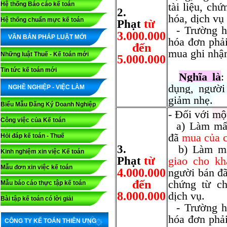
Hệ thống Báo cáo kế toán
tài liệu, ch
2.
hóa, dịch vụ
Hệ thống chuẩn mực kế toán
Phạt
từ
- Trường 
3.000.000
VĂN BẢN PHÁP LUẬT MỚI
hóa đơn phải
đến
mua ghi nhận
Những luật Thuế - Kế toán mới
5.000.000
Tin tức kế toán mới
Nghĩa là
dụng, người 
NGHỀ NGHIỆP - VIỆC LÀM
giảm nhẹ.
Biểu Mẫu Đăng Ký Doanh Nghiệp
- Đối với
một
Công việc của Kế toán
a) Làm mất
đã
mua của c
Hỏi đáp kế toán - Thuế
3.
b) Làm mất
Kinh nghiệm xin việc Kế toán
Phạt
từ
giao cho kh
Mẫu đơn xin việc kế toán
4.000.000
người bán đã 
đến
chứng từ c
Mẫu báo cáo thực tập kế toán
8.000.000
dịch vụ.
Bài tập kế toán có lời giải
- Trường h
hóa đơn phải
CÔNG TY KẾ TOÁN THIÊN ƯNG