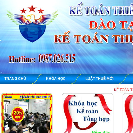
TRANG CHỦ
KHÓA HỌC
LUẬT THUẾ MỚI
KẾ TOÁN THIÊN ƯNG chuyên 