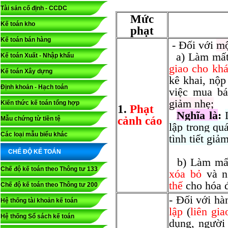
Tài sản cố định - CCDC
Mức
Kế toán kho
phạt
Kế toán bán hàng
- Đối với
mộ
a) Làm mất
Kế toán Xuất - Nhập khẩu
giao cho kh
Kế toán Xây dựng
kê khai, nộp
Định khoản - Hạch toán
việc mua b
giảm nhẹ;
Kiến thức kế toán tổng hợp
1.
Phạt
Nghĩa là
:
cảnh cáo
Mẫu chứng từ tiền tệ
lập trong qu
Các loại mẫu biểu khác
tình tiết giả
CHẾ ĐỘ KẾ TOÁN
b) Làm mất
Chế độ kế toán theo Thông tư 133
xóa bỏ
và 
thế
cho hóa đ
Chế độ kế toán theo Thông tư 200
- Đối với hà
Hệ thống tài khoản kế toán
lập
(
liên gi
Hệ thống Sổ sách kế toán
dụng, người 