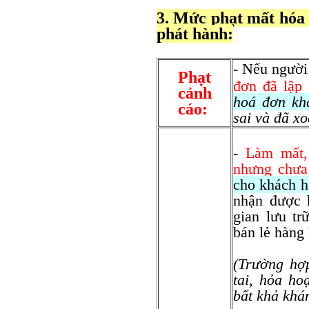
3. Mức phạt mất hó
phát hành:
- Nếu người
Phạt
đơn đã lập 
cảnh
hoá đơn kh
cáo:
sai và đã x
-
Làm mất,
nhưng chưa
cho khách h
nhận được 
gian lưu tr
bán lẻ hàng 
(
Trường hợp
tai, hỏa ho
bất khả khán