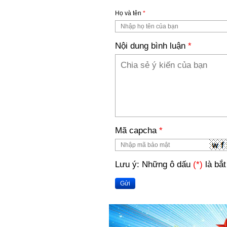
Họ và tên
*
Nội dung bình luận
*
Mã capcha
*
Lưu ý: Những ô dấu
(*)
là bắt
Gửi