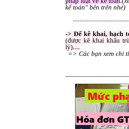
pháp luật về kế toán
.(
x
kế toán" bên trên nhé)
--------------------------------
-> Để kê khai, hạch 
(được kê khai khấu tr
lý)....
=> Các bạn xem chi ti
__________________