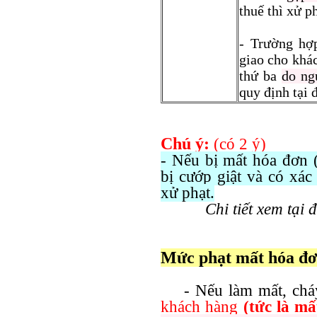
thuế thì xử p
- Trường hợp
giao cho khá
thứ ba
do ng
quy định tại 
Chú ý:
(có 2 ý)
- Nếu bị mất hóa đơn 
bị cướp giật và có xác
xử phạt.
Chi tiết xem tại 
Mức phạt mất hóa đơn 
- Nếu làm mất, cháy
khách hàng
(tức là mất