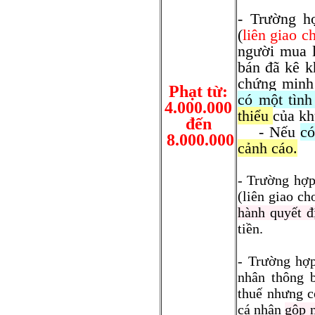
- Trường h
(
liên giao c
người mua l
bán đã kê k
chứng minh
Phạt từ:
có một tình
4.000.000
thiểu
của kh
đến
- Nếu
có
8.000.000
cảnh cáo.
-
Trường hợp
(liên giao c
hành quyết đ
tiền.
- Trường hợ
nhân thông 
thuế nhưng c
cá nhân
gộp 