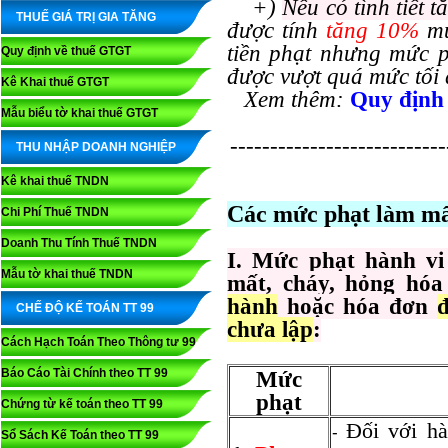
+)
Nếu có tình tiết 
THUẾ GIÁ TRỊ GIA TĂNG
được tính
tăng 10%
mứ
tiền phạt nhưng mức p
Quy định về thuế GTGT
được vượt quá mức tối 
Kê Khai thuế GTGT
Xem thêm:
Quy định 
Mẫu biểu tờ khai thuế GTGT
---------------------------
THU NHẬP DOANH NGHIỆP
Kê khai thuế TNDN
Các mức phạt làm mất
Chi Phí Thuế TNDN
Doanh Thu Tính Thuế TNDN
I. Mức phạt hành v
Mẫu tờ khai thuế TNDN
mất, cháy, hỏng hó
hành
hoặc hóa đơn
CHẾ ĐỘ KẾ TOÁN TT 99
chưa lập
:
Cách Hạch Toán Theo Thông tư 99
Báo Cáo Tài Chính theo TT 99
Mức
phạt
Chứng từ kế toán theo TT 99
Đối với hà
-
Sổ Sách Kế Toán theo TT 99