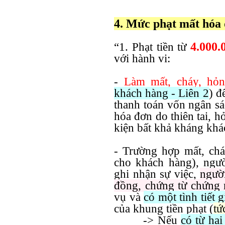
4. Mức phạt mất hóa 
4.000.
“1. Phạt tiền từ
với hành vi:
-
Làm mất, cháy, hỏn
khách hàng - Liên 2
) đ
thanh toán vốn ngân sá
hóa đơn do thiên tai, h
kiện bất khả kháng khác
- Trường hợp mất, chá
cho khách hàng), ngư
ghi nhận sự việc,
ngườ
đồng, chứng từ chứng
vụ và
có một tình tiết 
của khung tiền phạt (
tứ
-> Nếu
có từ hai