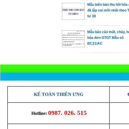
Mẫu biên bản thu hồi hóa
đã lập sai mới nhất theo 
tư 39
Mẫu báo cáo mất, cháy, 
hóa đơn GTGT Mẫu số
BC21/AC
KẾ TOÁN THIÊN ƯNG
0987. 026. 515
Hotline: