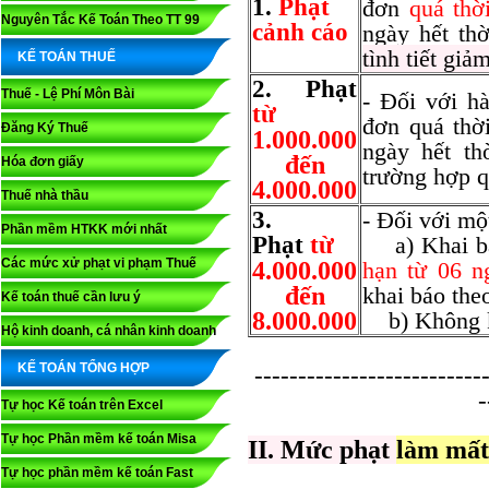
1.
Phạt
đơn
quá thờ
Nguyên Tắc Kế Toán Theo TT 99
cảnh cáo
ngày hết th
tình tiết giả
KẾ TOÁN THUẾ
2. Phạt
Thuế - Lệ Phí Môn Bài
- Đối với h
từ
đơn quá thờ
Đăng Ký Thuế
1.000.000
ngày hết th
đến
Hóa đơn giấy
trường hợp q
4.000.000
Thuế nhà thầu
3.
- Đối với mộ
Phần mềm HTKK mới nhất
Phạt
từ
a) Khai bá
Các mức xử phạt vi phạm Thuế
4.000.000
hạn từ 06 n
đến
khai báo the
Kế toán thuế cần lưu ý
8.000.000
b) Không kh
Hộ kinh doanh, cá nhân kinh doanh
KẾ TOÁN TỔNG HỢP
---------------------------
-
Tự học Kế toán trên Excel
Tự học Phần mềm kế toán Misa
II. Mức phạt
làm mất
Tự học phần mềm kế toán Fast