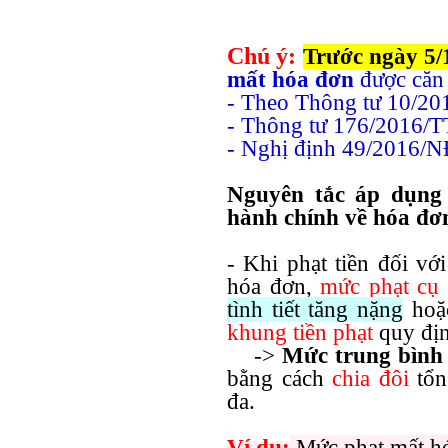
Chú ý:
Trước ngày 5/
mất hóa đơn
được căn
- Theo Thông tư 10/2
- Thông tư 176/2016/
- Nghị định 49/2016/
Nguyên tắc áp dụng
hành chính về hóa đơ
- Khi phạt tiền đối vớ
hóa đơn,
mức phạt cụ 
tình tiết tăng nặng
ho
khung tiền phạt
quy địn
->
Mức trung bình
bằng cách
chia đôi
tổn
đa.
Ví dụ:
Mức phạt mất hóa