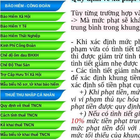
BẢO HIỂM - CÔNG ĐOÀN
Tùy từng trường hợp v
Bảo Hiểm Xã Hội
-> Mà mức phạt sẽ kh
trung bình trong khung)
Bảo Hiểm Y Tế
Bảo Hiểm Thất Nghiệp
- Khi xác định mức ph
Kinh Phí Công Đoàn
phạm vừa có tình tiết t
thì được giảm trừ tình
Chế độ ốm đau BHXH
tình tiết giảm nhẹ được 
Chế Độ Thai Sản
- Các tình tiết giảm n
Trợ Cấp Hưu Trí Xã Hội
để xác định khung tiề
xác định số tiền phạt cụ
Mẫu biểu hồ sơ, tờ khai bảo hiểm
+) Khi phạt tiền, mức 
THUẾ THU NHẬP CÁ NHÂN
vi vi phạm thủ tục hó
phạt tiền được quy định
Quy định về thuế TNCN
+)
Nếu có tình tiết 
Cách tính thuế TNCN
10%
mức tiền phạt tru
Kê khai thuế TNCN
mức phạt tiền đối vớ
mức tối thiểu của khung
Mẫu biểu tờ khai thuế TNCN