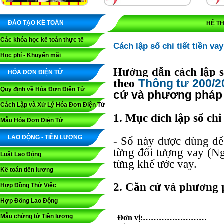
ĐÀO TẠO KẾ TOÁN
HỆ T
Các khóa học kế toán thực tế
Cách lập sổ chi tiết tiền va
Học phí - Khuyến mãi
Hướng dẫn cách lập s
HÓA ĐƠN ĐIỆN TỬ
Thông tư 200/
theo
Quy định về Hóa Đơn Điện Tử
cứ và phương pháp g
Cách Lập và Xử Lý Hóa Đơn Điện Tử
1. Mục đích lập sổ chi 
Mẫu Hóa Đơn Điện Tử
LAO ĐỘNG - TIỀN LƯƠNG
- Sổ này được dùng để 
từng đối tượng vay (Ng
Luật Lao Động
từng khế ước vay.
Kế toán tiền lương
2. Căn cứ và phương 
Hợp Đồng Thử Việc
Hợp Đồng Lao Động
Mẫu chứng từ Tiền lương
Đơn vị:……………………