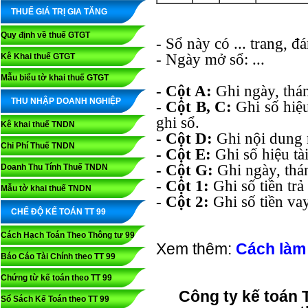
THUẾ GIÁ TRỊ GIA TĂNG
Quy định về thuế GTGT
- Sổ này có ... trang, đ
- Ngày mở sổ: ...
Kê Khai thuế GTGT
Mẫu biểu tờ khai thuế GTGT
- Cột A:
Ghi ngày, thán
THU NHẬP DOANH NGHIỆP
- Cột B, C:
Ghi số hiệu
ghi sổ.
Kê khai thuế TNDN
- Cột D:
Ghi nội dung 
Chi Phí Thuế TNDN
- Cột E:
Ghi số hiệu tà
- Cột G:
Ghi ngày, thá
Doanh Thu Tính Thuế TNDN
- Cột 1:
Ghi số tiền tr
Mẫu tờ khai thuế TNDN
- Cột 2:
Ghi số tiền va
CHẾ ĐỘ KẾ TOÁN TT 99
Cách Hạch Toán Theo Thông tư 99
Xem thêm:
Cách làm 
Báo Cáo Tài Chính theo TT 99
Chứng từ kế toán theo TT 99
Công ty
kế toán 
Sổ Sách Kế Toán theo TT 99