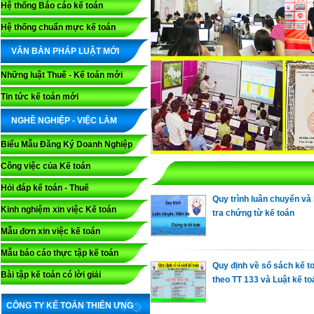
Hệ thống Báo cáo kế toán
Hệ thống chuẩn mực kế toán
VĂN BẢN PHÁP LUẬT MỚI
Những luật Thuế - Kế toán mới
Tin tức kế toán mới
NGHỀ NGHIỆP - VIỆC LÀM
Biểu Mẫu Đăng Ký Doanh Nghiệp
Công việc của Kế toán
Hỏi đáp kế toán - Thuế
Quy trình luân chuyển và
Kinh nghiệm xin việc Kế toán
tra chứng từ kế toán
Mẫu đơn xin việc kế toán
Mẫu báo cáo thực tập kế toán
Quy định về sổ sách kế t
Bài tập kế toán có lời giải
theo TT 133 và Luật kế to
CÔNG TY KẾ TOÁN THIÊN ƯNG