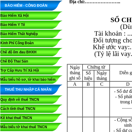
Địa chỉ:…………………..
BẢO HIỂM - CÔNG ĐOÀN
Bảo Hiểm Xã Hội
SỔ CH
Bảo Hiểm Y Tế
(Dù
Tài khoản : ......
Bảo Hiểm Thất Nghiệp
Đối tượng cho vay
Kinh Phí Công Đoàn
Khế ước vay:.....
Chế độ ốm đau BHXH
(Tỷ lệ lãi vay.....
Chế Độ Thai Sản
Chứng từ
Ngày
Trợ Cấp Hưu Trí Xã Hội
tháng
Diễn g
Số
Ngày
ghi sổ
hiệu
tháng
Mẫu biểu hồ sơ, tờ khai bảo hiểm
A
B
C
D
THUẾ THU NHẬP CÁ NHÂN
- Số dư đ
- Số phát
Quy định về thuế TNCN
trong 
........
Cách tính thuế TNCN
Kê khai thuế TNCN
- Cộng số
sinh
Mẫu biểu tờ khai thuế TNCN
- Số dư c