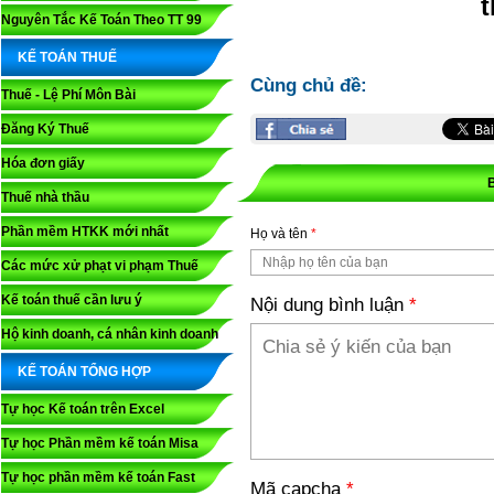
t
Nguyên Tắc Kế Toán Theo TT 99
KẾ TOÁN THUẾ
Cùng chủ đề:
Thuế - Lệ Phí Môn Bài
Đăng Ký Thuế
Hóa đơn giấy
Thuế nhà thầu
Phần mềm HTKK mới nhất
Họ và tên
*
Các mức xử phạt vi phạm Thuế
Kế toán thuế cần lưu ý
Nội dung bình luận
*
Hộ kinh doanh, cá nhân kinh doanh
KẾ TOÁN TỔNG HỢP
Tự học Kế toán trên Excel
Tự học Phần mềm kế toán Misa
Tự học phần mềm kế toán Fast
Mã capcha
*