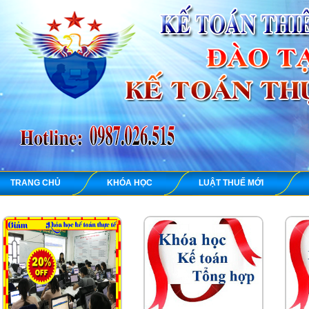
TRANG CHỦ
KHÓA HỌC
LUẬT THUẾ MỚI