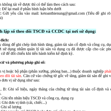
 không tải về được thì có thể làm theo cách sau:
: Để lại mail ở phần bình luận bên dưới
2
: Gửi yêu cầu vào mail:
ketoanthienung@gmail.com
(Tiêu đề ghi rõ 
i)
ch lập sổ theo dõi TSCĐ và CCDC tại nơi sử dụng:
 đích:
y dùng để ghi chép tình hình tăng, giảm tài sản cố định và công cụ, dụ
i sử dụng nhằm quản lý tài sản và dụng cụ đã được cấp cho các ph
 cứ để đối chiếu khi tiến hành kiểm kê định kỳ.
 cứ và phương pháp ghi sổ:
 vị hoặc bộ phận (phân xưởng, phòng ban...) thuộc doanh nghiệp
phả
eo dõi tài sản
. Căn cứ vào chứng từ gốc về tăng, giảm tài sản để ghi v
o đơn vị sử dụng như sau:
, B: Ghi số hiệu, ngày tháng của chứng từ tăng tài sản cố định và 
.
: Ghi tên nhãn hiệu TSCĐ và công cụ, dụng cụ
 Ghi đơn vị tính (cái, chiếc...)
: Ghi số lượng