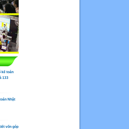
ổ kế toán
à 133
 toán Nhật
iết vốn góp