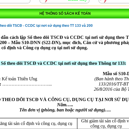
HỆ THỐNG SỔ SÁCH KẾ TOÁN
theo dõi TSCĐ - CCDC tại nơi sử dụng theo TT 133 và 200
dẫn cách lập Sổ theo dõi TSCĐ và CCDC tại nơi sử dụng theo 
̀ 200 – Mẫu S10-DNN (S22-DN), mục đích, Căn cứ và phương pháp
n cố định và Công cụ dụng cụ tại nơi sử dụng.
 Sổ theo dõi TSCĐ và CCDC tại nơi sử dụng theo Thông tư 133:
Mẫu số S10
:
Kế toán Thiên Ưng
(Ban hành theo Th
:
…………………………...
133/2016/TT-BT
26/8/2016 của Bộ T
 THEO DÕI TSCĐ VÀ CÔNG CỤ, DỤNG CỤ TẠI NƠI SỬ D
Năm…..
Tên đơn vị (phòng, ban hoặc người sử dụng)….
Ghi giảm tài sản cố định 
tăng tài sản cố định và công cụ, dụng cụ
công cụ, dụng cụ