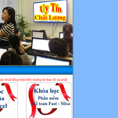
trên chứng từ thực tế và phần mềm HTKK, Excel, Misa. Là một địa chỉ học kế toán
HCM