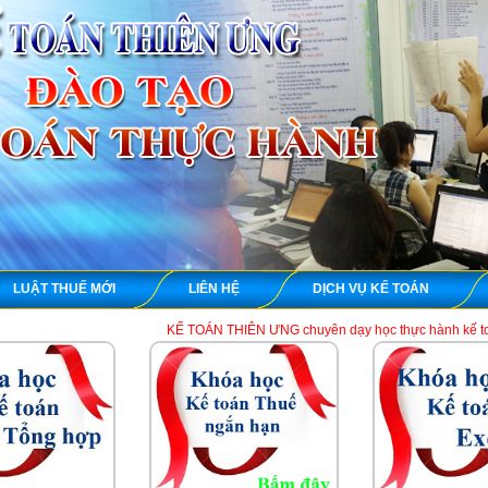
LUẬT THUẾ MỚI
LIÊN HỆ
DỊCH VỤ KẾ TOÁN
KẾ TOÁN THIÊN ƯNG chuyên dạy học thực hành kế toán thuế tổng hợp 