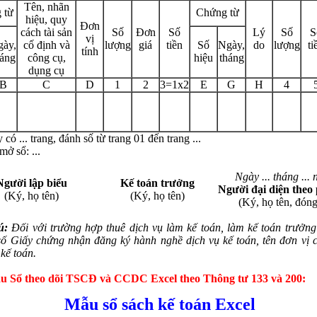
Tên, nhãn
 từ
Chứng từ
hiệu, quy
Đơn
cách tài sản
Số
Đơn
Số
Lý
Số
S
vị
gày,
cố định và
lượng
giá
tiền
Số
Ngày,
do
lượng
ti
tính
háng
công cụ,
hiệu
tháng
dụng cụ
B
C
D
1
2
3=1x2
E
G
H
4
 có ... trang, đánh số từ trang 01 đến trang ...
mở sổ: ...
Ngày ... tháng ... 
Người lập biểu
Kế toán trưởng
Người đại diện theo 
(Ký, họ tên)
(Ký, họ tên)
(Ký, họ tên, đón
ú:
Đối với trường hợp thuê dịch vụ làm kế toán, làm kế toán trưởng 
số Giấy chứng nhận đăng ký hành nghề dịch vụ kế toán, tên đơn vị 
 kế toán.
u Sổ theo dõi TSCĐ và CCDC Excel theo Thông tư 133 và 200:
Mẫu sổ sách kế toán Excel