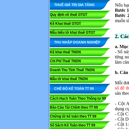
Nếu bạn
THUẾ GIÁ TRỊ GIA TĂNG
Bước 1
Quy định về thuế GTGT
Bước 
muốn tả
Kê Khai thuế GTGT
Mẫu biểu tờ khai thuế GTGT
2. Cá
THU NHẬP DOANH NGHIỆP
a. Mục
- Sổ nà
Kê khai thuế TNDN
từng nơ
Chi Phí Thuế TNDN
làm căn
Doanh Thu Tính Thuế TNDN
b. Căn
Mẫu tờ khai thuế TNDN
Mỗi đơn
sổ để th
CHẾ ĐỘ KẾ TOÁN TT 99
sản the
Cách Hạch Toán Theo Thông tư 99
- Cột A
Báo Cáo Tài Chính theo TT 99
dụng cụ
- Cột C
Chứng từ kế toán theo TT 99
- Cột D:
- Cột 1
Sổ Sách Kế Toán theo TT 99