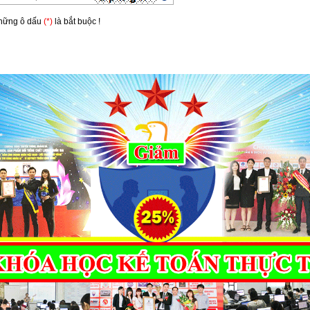
Những ô dấu
(*)
là bắt buộc !