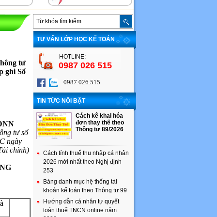
TƯ VẤN LỚP HỌC KẾ TOÁN
HOTLINE:
Thông tư
0987 026 515
 ghi Sổ
0987.026.515
TIN TỨC NỔI BẬT
Cách kê khai hóa
đơn thay thế theo
-DNN
Thông tư 89/2026
ông tư số
C ngày
ài chính)
Cách tính thuế thu nhập cá nhân
2026 mới nhất theo Nghị định
ỤNG
253
Bảng danh mục hệ thống tài
khoản kế toán theo Thông tư 99
Hướng dẫn cá nhân tự quyết
và
toán thuế TNCN online năm