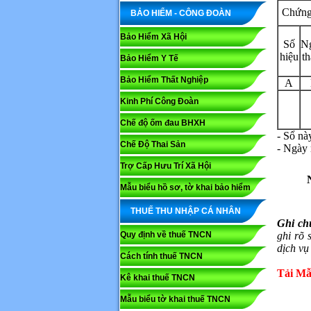
Chứng
BẢO HIỂM - CÔNG ĐOÀN
Bảo Hiểm Xã Hội
Số
N
hiệu
t
Bảo Hiểm Y Tế
Bảo Hiểm Thất Nghiệp
A
Kinh Phí Công Đoàn
Chế độ ốm đau BHXH
- Sổ này
Chế Độ Thai Sản
- Ngày 
Trợ Cấp Hưu Trí Xã Hội
Mẫu biểu hồ sơ, tờ khai bảo hiểm
THUẾ THU NHẬP CÁ NHÂN
Ghi ch
Quy định về thuế TNCN
ghi rõ 
dịch vụ
Cách tính thuế TNCN
Tải Mẫ
Kê khai thuế TNCN
Mẫu biểu tờ khai thuế TNCN