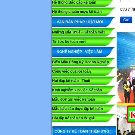
Hệ thống Báo cáo kế toán
Lưu ý: 
Hệ thống chuẩn mực kế toán
Gửi
VĂN BẢN PHÁP LUẬT MỚI
Những luật Thuế - Kế toán mới
Tin tức kế toán mới
NGHỀ NGHIỆP - VIỆC LÀM
Biểu Mẫu Đăng Ký Doanh Nghiệp
Công việc của Kế toán
Hỏi đáp kế toán - Thuế
Kinh nghiệm xin việc Kế toán
Mẫu đơn xin việc kế toán
Mẫu báo cáo thực tập kế toán
Bài tập kế toán có lời giải
CÔNG TY KẾ TOÁN THIÊN ƯNG