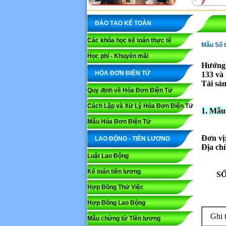
ĐÀO TẠO KẾ TOÁN
Các khóa học kế toán thực tế
Mẫu Sổ 
Học phí - Khuyến mãi
Hướng 
HÓA ĐƠN ĐIỆN TỬ
133 va
Tải sả
Quy định về Hóa Đơn Điện Tử
Cách Lập và Xử Lý Hóa Đơn Điện Tử
1. Mẫu
Mẫu Hóa Đơn Điện Tử
Đơn vị
LAO ĐỘNG - TIỀN LƯƠNG
Địa chỉ
Luật Lao Động
Kế toán tiền lương
SỔ
Hợp Đồng Thử Việc
Hợp Đồng Lao Động
Ghi 
Mẫu chứng từ Tiền lương