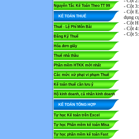
- Cột 2
Nguyên Tắc Kế Toán Theo TT 99
- Cột 3
- Cột E
KẾ TOÁN THUẾ
dụng cụ
- Cột H
Thuế - Lệ Phí Môn Bài
- Cột 4
- Cột 5
Đăng Ký Thuế
Hóa đơn giấy
Thuế nhà thầu
Phần mềm HTKK mới nhất
Các mức xử phạt vi phạm Thuế
Kế toán thuế cần lưu ý
Họ và tê
Hộ kinh doanh, cá nhân kinh doanh
KẾ TOÁN TỔNG HỢP
Nội dung
Tự học Kế toán trên Excel
Tự học Phần mềm kế toán Misa
Tự học phần mềm kế toán Fast