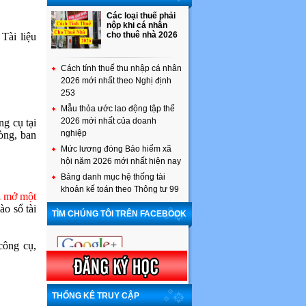
Các loại thuế phải
nộp khi cá nhân
cho thuê nhà 2026
Tài liệu
Cách tính thuế thu nhập cá nhân
2026 mới nhất theo Nghị định
253
Mẫu thỏa ước lao động tập thể
2026 mới nhất của doanh
ng cụ tại
nghiệp
òng, ban
Mức lương đóng Bảo hiểm xã
hội năm 2026 mới nhất hiện nay
Bảng danh mục hệ thống tài
khoản kế toán theo Thông tư 99
i mở một
ào sổ tài
TÌM CHÚNG TÔI TRÊN FACEBOOK
công cụ,
THỐNG KÊ TRUY CẬP