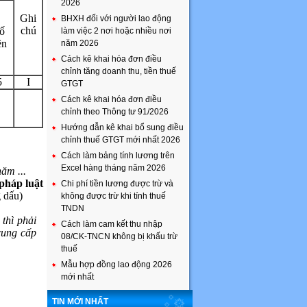
2026
Ghi
BHXH đối với người lao động
chú
ố
làm việc 2 nơi hoặc nhiều nơi
ền
năm 2026
Cách kê khai hóa đơn điều
chỉnh tăng doanh thu, tiền thuế
5
I
GTGT
Cách kê khai hóa đơn điều
chỉnh theo Thông tư 91/2026
Hướng dẫn kê khai bổ sung điều
chỉnh thuế GTGT mới nhất 2026
Cách làm bảng tính lương trên
Excel hàng tháng năm 2026
năm ...
pháp luật
Chi phí tiền lương được trừ và
g dấu)
không được trừ khi tính thuế
TNDN
thì phải
Cách làm cam kết thu nhập
cung cấp
08/CK-TNCN không bị khấu trừ
thuế
Mẫu hợp đồng lao động 2026
mới nhất
TIN MỚI NHẤT