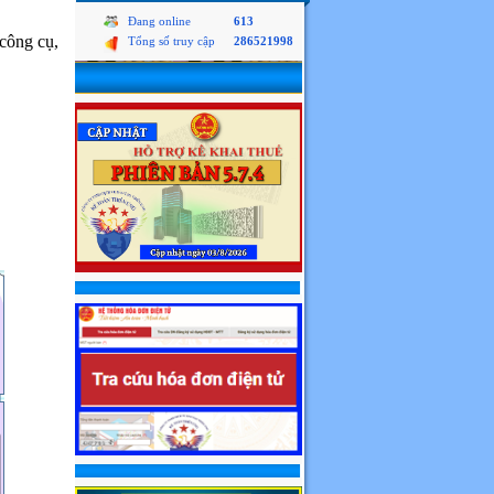
Đang online
613
 công cụ,
Tổng số truy cập
286521998