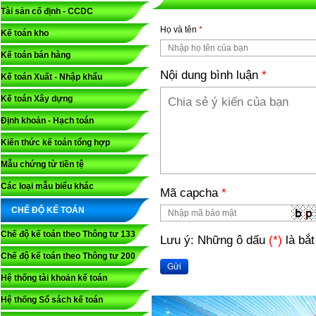
Tài sản cố định - CCDC
Họ và tên
*
Kế toán kho
Kế toán bán hàng
Nội dung bình luận
*
Kế toán Xuất - Nhập khẩu
Kế toán Xây dựng
Định khoản - Hạch toán
Kiến thức kế toán tổng hợp
Mẫu chứng từ tiền tệ
Các loại mẫu biểu khác
Mã capcha
*
CHẾ ĐỘ KẾ TOÁN
Chế độ kế toán theo Thông tư 133
Lưu ý: Những ô dấu
(*)
là bắt
Chế độ kế toán theo Thông tư 200
Gửi
Hệ thống tài khoản kế toán
Hệ thống Sổ sách kế toán