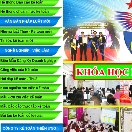
Hệ thống Báo cáo kế toán
Hệ thống chuẩn mực kế toán
VĂN BẢN PHÁP LUẬT MỚI
Những luật Thuế - Kế toán mới
Tin tức kế toán mới
NGHỀ NGHIỆP - VIỆC LÀM
Biểu Mẫu Đăng Ký Doanh Nghiệp
Công việc của Kế toán
Hỏi đáp kế toán - Thuế
Kinh nghiệm xin việc Kế toán
Mẫu đơn xin việc kế toán
Mẫu báo cáo thực tập kế toán
Bài tập kế toán có lời giải
CÔNG TY KẾ TOÁN THIÊN ƯNG