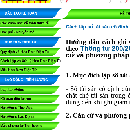
ĐÀO TẠO KẾ TOÁN
HỆ T
Các khóa học kế toán thực tế
Cách lập sổ tài sản cố định
Học phí - Khuyến mãi
Hướng dẫn cách ghi 
HÓA ĐƠN ĐIỆN TỬ
Thông tư 200/
theo
Quy định về Hóa Đơn Điện Tử
cứ và phương pháp g
Cách Lập và Xử Lý Hóa Đơn Điện Tử
Mẫu Hóa Đơn Điện Tử
1. Mục đích lập sổ tài
LAO ĐỘNG - TIỀN LƯƠNG
- Sổ tài sản cố định d
Luật Lao Động
chặt chẽ tài sản trong
Kế toán tiền lương
dụng đến khi ghi giảm t
Hợp Đồng Thử Việc
2. Căn cứ và phương p
Hợp Đồng Lao Động
Mẫu chứng từ Tiền lương