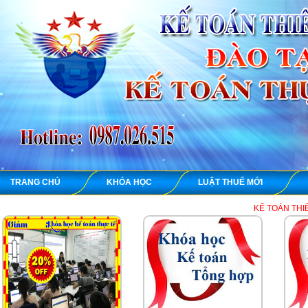
TRANG CHỦ
KHÓA HỌC
LUẬT THUẾ MỚI
KẾ TOÁN THIÊN ƯNG chuyên