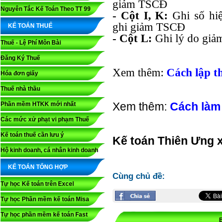
giảm TSCĐ
Nguyên Tắc Kế Toán Theo TT 99
- Cột I, K:
Ghi số hi
ghi giảm TSCĐ
KẾ TOÁN THUẾ
- Cột L:
Ghi lý do giảm
Thuế - Lệ Phí Môn Bài
Đăng Ký Thuế
Xem thêm:
Cách lập th
Hóa đơn giấy
Thuế nhà thầu
Xem thêm:
Cách làm 
Phần mềm HTKK mới nhất
Các mức xử phạt vi phạm Thuế
Kế toán thuế cần lưu ý
Kế toán Thiên Ưng
x
Hộ kinh doanh, cá nhân kinh doanh
KẾ TOÁN TỔNG HỢP
Cùng chủ đề:
Tự học Kế toán trên Excel
Tự học Phần mềm kế toán Misa
Tự học phần mềm kế toán Fast