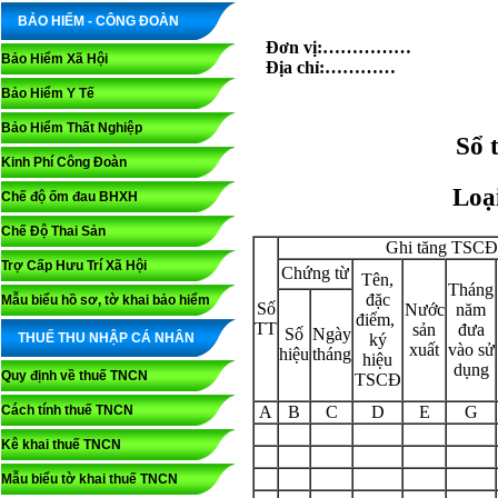
BẢO HIỂM - CÔNG ĐOÀN
Đơn vị:……………
Bảo Hiểm Xã Hội
Địa chỉ:…………
Bảo Hiểm Y Tế
Bảo Hiểm Thất Nghiệp
Sổ 
Kinh Phí Công Đoàn
Loại 
Chế độ ốm đau BHXH
Chế Độ Thai Sản
Ghi tăng TSCĐ
Trợ Cấp Hưu Trí Xã Hội
Chứng từ
Tên,
Tháng
đặc
Mẫu biểu hồ sơ, tờ khai bảo hiểm
Số
Nước
năm
điểm,
TT
sản
đưa
Số
Ngày
THUẾ THU NHẬP CÁ NHÂN
ký
xuất
vào sử
hiệu
tháng
hiệu
dụng
Quy định về thuế TNCN
TSCĐ
Cách tính thuế TNCN
A
B
C
D
E
G
Kê khai thuế TNCN
Mẫu biểu tờ khai thuế TNCN