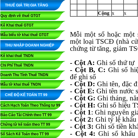
THUẾ GIÁ TRỊ GIA TĂNG
Cộng
x
x
Quy định về thuế GTGT
Kê Khai thuế GTGT
Mỗi một sổ hoặc một 
Mẫu biểu tờ khai thuế GTGT
một loại TSCĐ (nhà cửa
THU NHẬP DOANH NGHIỆP
chứng từ tăng, giảm T
Kê khai thuế TNDN
- Cột A:
Ghi số thứ tự
Chi Phí Thuế TNDN
- Cột B, C:
Ghi số hiệ
Doanh Thu Tính Thuế TNDN
để ghi sổ
- Cột D:
Ghi tên, đặc 
Mẫu tờ khai thuế TNDN
- Cột E:
Ghi tên nước 
CHẾ ĐỘ KẾ TOÁN TT 99
- Cột G:
Ghi tháng, n
- Cột H:
Ghi số hiệu 
Cách Hạch Toán Theo Thông tư 99
- Cột 1
: Ghi nguyên g
Báo Cáo Tài Chính theo TT 99
- Cột 2:
Ghi tỷ lệ khấu
Chứng từ kế toán theo TT 99
- Cột 3:
Ghi số tiền kh
- Cột 4:
Ghi số khấu 
Sổ Sách Kế Toán theo TT 99