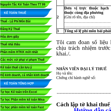
…………………………
Nguyên Tắc Kế Toán Theo TT 99
Đơn vị trực thuộc hạch
thuộc cùng địa phương
KẾ TOÁN THUẾ
2
(Ghi rõ tên, địa chỉ)
……………………………
Thuế - Lệ Phí Môn Bài
……………………………
Đăng Ký Thuế
3
Tổng số lệ phí môn bài phả
Hóa đơn giấy
Tôi cam đoan số liệu k
Thuế nhà thầu
chịu trách nhiệm trước
Phần mềm HTKK mới nhất
khai./.
Các mức xử phạt vi phạm Thuế
Kế toán thuế cần lưu ý
NHÂN VIÊN ĐẠI LÝ THUẾ
Họ và tên:
Hộ kinh doanh, cá nhân kinh doanh
Chứng chỉ hành nghề số:
KẾ TOÁN TỔNG HỢP
Tự học Kế toán trên Excel
------------------------------------
Tự học Phần mềm kế toán Misa
Cách lập tờ khai thu
Tự học phần mềm kế toán Fast
Hướng dẫn cá