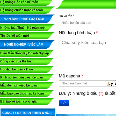
Hệ thống Báo cáo kế toán
Hệ thống chuẩn mực kế toán
Họ và tên
*
VĂN BẢN PHÁP LUẬT MỚI
Những luật Thuế - Kế toán mới
Nội dung bình luận
*
Tin tức kế toán mới
NGHỀ NGHIỆP - VIỆC LÀM
Biểu Mẫu Đăng Ký Doanh Nghiệp
Công việc của Kế toán
Hỏi đáp kế toán - Thuế
Mã capcha
*
Kinh nghiệm xin việc Kế toán
Mẫu đơn xin việc kế toán
Lưu ý: Những ô dấu
(*)
là bắt
Mẫu báo cáo thực tập kế toán
Bài tập kế toán có lời giải
Gửi
CÔNG TY KẾ TOÁN THIÊN ƯNG