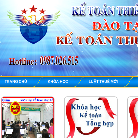
TRANG CHỦ
KHÓA HỌC
LUẬT THUẾ MỚI
K