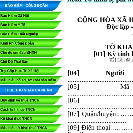
BẢO HIỂM - CÔNG ĐOÀN
Bảo Hiểm Xã Hội
CỘNG HÒA XÃ H
Bảo Hiểm Y Tế
Độc lập 
Bảo Hiểm Thất Nghiệp
Kinh Phí Công Đoàn
TỜ KHA
[01] Kỳ tính l
Chế độ ốm đau BHXH
[02] Lần đầu
Chế Độ Thai Sản
Trợ Cấp Hưu Trí Xã Hội
[04] Ngư
....................................
Mẫu biểu hồ sơ, tờ khai bảo hiểm
[05] M
THUẾ THU NHẬP CÁ NHÂN
....................................
[06] 
Quy định về thuế TNCN
....................................
Cách tính thuế TNCN
[07] Quận/huyện:…
Kê khai thuế TNCN
.................................
[09] Điện thoại:…
Mẫu biểu tờ khai thuế TNCN