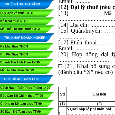
Email: ..........
THUẾ GIÁ TRỊ GIA TĂNG
[12] Đại lý thuế (nếu c
[13] M
Quy định về thuế GTGT
....................................
Kê Khai thuế GTGT
[14] Địa chỉ: ....................
Mẫu biểu tờ khai thuế GTGT
[15] Quận/huyện: 
..................
THU NHẬP DOANH NGHIỆP
[17] Điện thoại: 
Kê khai thuế TNDN
Email: ...............
[20] Hợp đồng đạ
Chi Phí Thuế TNDN
.................................
Doanh Thu Tính Thuế TNDN
□ [21] Khai bổ sung c
Mẫu tờ khai thuế TNDN
(đánh dấu “X” nếu có)
CHẾ ĐỘ KẾ TOÁN TT 99
Cách Hạch Toán Theo Thông tư 99
Stt
Chỉ tiêu
Báo Cáo Tài Chính theo TT 99
(1)
(2)
Chứng từ kế toán theo TT 99
Người nộp lệ phí môn bài
Sổ Sách Kế Toán theo TT 99
1
……………………………