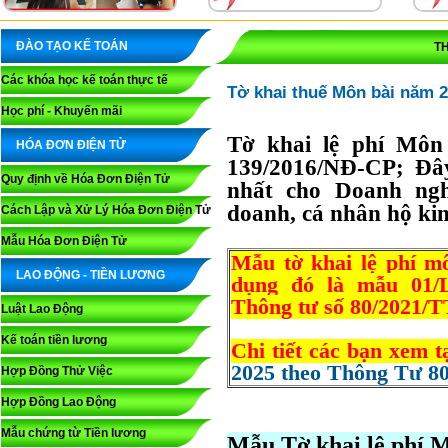
ĐÀO TẠO KẾ TOÁN
TH
Các khóa học kế toán thực tế
Tờ khai thuế Môn bài năm 2
Học phí - Khuyến mãi
Tờ khai lệ phí Môn
HÓA ĐƠN ĐIỆN TỬ
139/2016/NĐ-CP; Đâ
Quy định về Hóa Đơn Điện Tử
nhất cho Doanh ngh
doanh, cá nhân hộ kin
Cách Lập và Xử Lý Hóa Đơn Điện Tử
Mẫu Hóa Đơn Điện Tử
Mẫu tờ khai lệ phí m
LAO ĐỘNG - TIỀN LƯƠNG
dụng đó là mẫu 01
Thông tư số 80/2021/
Luật Lao Động
Kế toán tiền lương
Chi tiết các bạn xem t
2025 theo Thông Tư 80
Hợp Đồng Thử Việc
Hợp Đồng Lao Động
Mẫu chứng từ Tiền lương
Mẫu Tờ khai lệ phí M