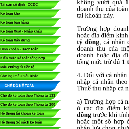
không vượt quá
1
Tài sản cố định - CCDC
doanh thu của toàn
Kế toán kho
tại khoản này.
Kế toán bán hàng
Trường hợp doanh
Kế toán Xuất - Nhập khẩu
hoặc địa điểm kinh
Kế toán Xây dựng
tỷ đồng
, cá nhân 
doanh thu của mộ
Định khoản - Hạch toán
doanh hoặc địa đ
Kiến thức kế toán tổng hợp
tổng mức trừ đủ
1 
Mẫu chứng từ tiền tệ
4. Đối với cá nhân
Các loại mẫu biểu khác
nhập cá nhân theo
CHẾ ĐỘ KẾ TOÁN
Thuế thu nhập cá 
Chế độ kế toán theo Thông tư 133
a) Trường hợp cá n
Chế độ kế toán theo Thông tư 200
ở các địa điểm k
đồng
trước khi tín
Hệ thống tài khoản kế toán
hoặc một số hợp đ
Hệ thống Sổ sách kế toán
nhân lựa chọn như