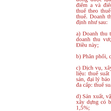
điểm a và đi
thuế theo thuế
thuế. Doanh th
định như sau:
a) Doanh thu 
doanh thu vượ
Điều này;
b) Phân phối, 
c) Dịch vụ, x
liệu: thuế suấ
sản, đại lý bảo
đa cấp: thuế s
d) Sản xuất, vậ
xây dựng có ba
1,5%;