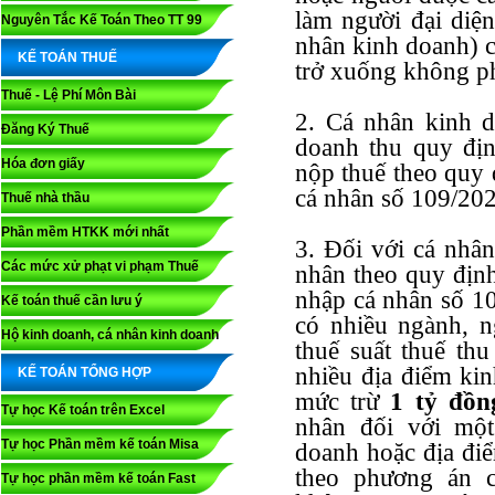
làm người đại diện
Nguyên Tắc Kế Toán Theo TT 99
nhân kinh doanh) 
KẾ TOÁN THUẾ
trở xuống không ph
Thuế - Lệ Phí Môn Bài
2. Cá nhân kinh 
Đăng Ký Thuế
doanh thu quy địn
Hóa đơn giấy
nộp thuế theo quy 
cá nhân số 109/20
Thuế nhà thầu
Phần mềm HTKK mới nhất
3. Đối với cá nhâ
Các mức xử phạt vi phạm Thuế
nhân theo quy định
nhập cá nhân số 1
Kế toán thuế cần lưu ý
có nhiều ngành, 
Hộ kinh doanh, cá nhân kinh doanh
thuế suất thuế th
nhiều địa điểm ki
KẾ TOÁN TỔNG HỢP
mức trừ
1 tỷ đồn
Tự học Kế toán trên Excel
nhân đối với mộ
Tự học Phần mềm kế toán Misa
doanh hoặc địa đi
theo phương án c
Tự học phần mềm kế toán Fast