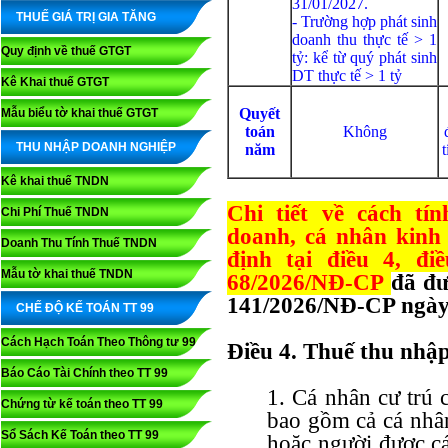
31/01/2027.
THUẾ GIÁ TRỊ GIA TĂNG
- Trường hợp phát sinh
doanh thu thực tế > 1
Quy định về thuế GTGT
tỷ: kể từ quý phát sinh
DT thực tế > 1 tỷ
Kê Khai thuế GTGT
Quyết
Mẫu biểu tờ khai thuế GTGT
toán
Không
THU NHẬP DOANH NGHIỆP
năm
Kê khai thuế TNDN
Chi tiết về cách t
Chi Phí Thuế TNDN
doanh, cá nhân kinh
Doanh Thu Tính Thuế TNDN
định tại điều 4, đ
Mẫu tờ khai thuế TNDN
68/2026/NĐ-CP
đã đư
141/2026/NĐ-CP ngày
CHẾ ĐỘ KẾ TOÁN TT 99
Cách Hạch Toán Theo Thông tư 99
Điều 4. Thuế thu nhậ
Báo Cáo Tài Chính theo TT 99
1. Cá nhân cư trú 
Chứng từ kế toán theo TT 99
bao gồm cả cá nhâ
Sổ Sách Kế Toán theo TT 99
hoặc người được cá