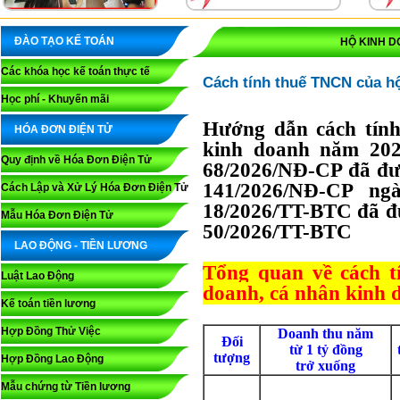
ĐÀO TẠO KẾ TOÁN
HỘ KINH D
Các khóa học kế toán thực tế
Cách tính thuế TNCN của h
Học phí - Khuyến mãi
Hướng dẫn cách tính
HÓA ĐƠN ĐIỆN TỬ
kinh doanh năm 202
Quy định về Hóa Đơn Điện Tử
68/2026/NĐ-CP đã đượ
141/2026/NĐ-CP ng
Cách Lập và Xử Lý Hóa Đơn Điện Tử
18/2026/TT-BTC đã đư
Mẫu Hóa Đơn Điện Tử
50/2026/TT-BTC
LAO ĐỘNG - TIỀN LƯƠNG
Tổng quan về cách t
Luật Lao Động
doanh, cá nhân kinh 
Kế toán tiền lương
Hợp Đồng Thử Việc
Doanh thu năm
Đối
từ 1 tỷ đồng
tượng
Hợp Đồng Lao Động
trở xuống
Mẫu chứng từ Tiền lương