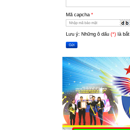
Mã capcha
*
Lưu ý: Những ô dấu
(*)
là bắt
Gửi