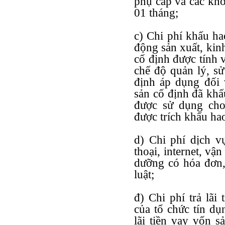
phụ cấp và các kho
01 tháng;
c) Chi phí khấu ha
động sản xuất, kin
cố định được tính 
chế độ quản lý, sử
định áp dụng đối 
sản cố định đã khấu
được sử dụng cho
được trích khấu ha
d) Chi phí dịch v
thoại, internet, vậ
dưỡng có hóa đơn,
luật;
đ) Chi phí trả lãi
của tổ chức tín dụn
lãi tiền vay vốn s