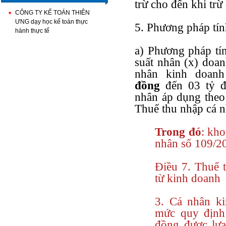
trừ cho đến khi tr
CÔNG TY KẾ TOÁN THIÊN
ƯNG dạy học kế toán thực
5. Phương pháp tín
hành thực tế
a) Phương pháp tín
suất nhân (x) doan
nhân kinh doan
đồng
đến 03 tỷ đ
nhân áp dụng theo
Thuế thu nhập cá 
Trong đó
: kh
nhân số 109/2
Điều 7. Thuế 
từ kinh doanh
3. Cá nhân k
mức quy định
đồng được lựa