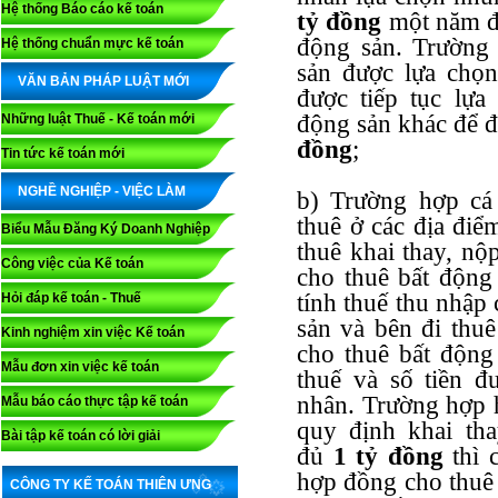
Hệ thống Báo cáo kế toán
tỷ đồng
một năm đố
động sản. Trường
Hệ thống chuẩn mực kế toán
sản được lựa chọ
VĂN BẢN PHÁP LUẬT MỚI
được tiếp tục lựa
động sản khác để đ
Những luật Thuế - Kế toán mới
đồng
;
Tin tức kế toán mới
NGHỀ NGHIỆP - VIỆC LÀM
b) Trường hợp cá
thuê ở các địa điể
Biểu Mẫu Đăng Ký Doanh Nghiệp
thuê khai thay, nộ
Công việc của Kế toán
cho thuê bất động
tính thuế thu nhập
Hỏi đáp kế toán - Thuế
sản và bên đi thu
Kinh nghiệm xin việc Kế toán
cho thuê bất động
Mẫu đơn xin việc kế toán
thuế và số tiền đ
nhân. Trường hợp 
Mẫu báo cáo thực tập kế toán
quy định khai tha
Bài tập kế toán có lời giải
đủ
1 tỷ đồng
thì 
hợp đồng cho thuê 
CÔNG TY KẾ TOÁN THIÊN ƯNG