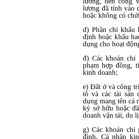
lương, tiền công v
lương đã tính vào 
hoặc không có chứn
d) Phần chi khấu 
định hoặc khấu hao
dụng cho hoạt động
đ) Các khoản chi 
phạm hợp đồng, ti
kinh doanh;
e) Đất ở và công tr
tô và các tài sản
dụng mang tên cá nh
ký sở hữu hoặc đă
doanh vận tải, du lị
g) Các khoản chi 
đình. Cá nhân kin