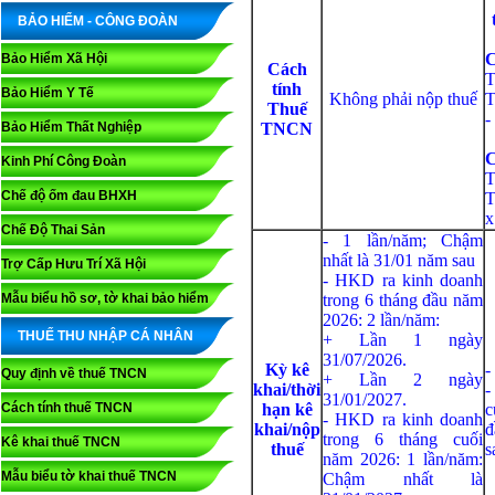
BẢO HIỂM - CÔNG ĐOÀN
C
Bảo Hiểm Xã Hội
Cách
T
tính
Bảo Hiểm Y Tế
Không phải nộp thuế
T
Thuế
-
Bảo Hiểm Thất Nghiệp
TNCN
C
Kinh Phí Công Đoàn
T
Chế độ ốm đau BHXH
T
x
Chế Độ Thai Sản
- 1 lần/năm; Chậm
nhất là 31/01 năm sau
Trợ Cấp Hưu Trí Xã Hội
- HKD ra kinh doanh
Mẫu biểu hồ sơ, tờ khai bảo hiểm
trong 6 tháng đầu năm
2026: 2 lần/năm:
THUẾ THU NHẬP CÁ NHÂN
+ Lần 1 ngày
31/07/2026.
Kỳ kê
-
Quy định về thuế TNCN
+ Lần 2 ngày
khai/thời
-
31/01/2027.
Cách tính thuế TNCN
hạn kê
c
- HKD ra kinh doanh
khai/nộp
đ
trong 6 tháng cuối
Kê khai thuế TNCN
thuế
s
năm 2026: 1 lần/năm:
Mẫu biểu tờ khai thuế TNCN
Chậm nhất là