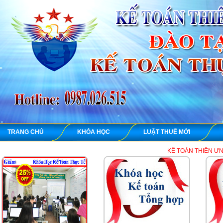
TRANG CHỦ
KHÓA HỌC
LUẬT THUẾ MỚI
KẾ TOÁN THIÊN ƯNG chuyên dạy học t