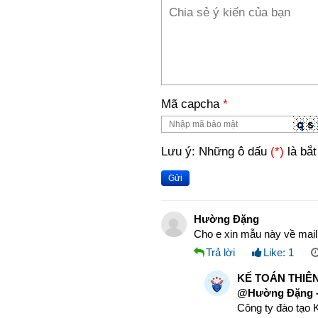
Mã capcha
*
Lưu ý: Những ô dấu
(*)
là bắt
Gửi
Hường Đặng
Cho e xin mẫu này về ma
Trả lời
Like:
1
KẾ TOÁN THIÊN
@Hường Đặng 
Công ty đào tạo K