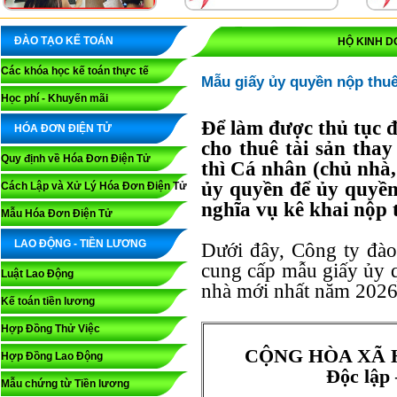
ĐÀO TẠO KẾ TOÁN
HỘ KINH D
Các khóa học kế toán thực tế
Mẫu giấy ủy quyền nộp thuế
Học phí - Khuyến mãi
Để làm được thủ tục đ
HÓA ĐƠN ĐIỆN TỬ
cho thuê tài sản thay
Quy định về Hóa Đơn Điện Tử
thì Cá nhân (chủ nhà, 
ủy quyền để ủy quyền
Cách Lập và Xử Lý Hóa Đơn Điện Tử
nghĩa vụ kê khai nộp 
Mẫu Hóa Đơn Điện Tử
LAO ĐỘNG - TIỀN LƯƠNG
Dưới đây, Công ty đà
cung cấp mẫu giấy ủy q
Luật Lao Động
nhà mới nhất năm 2026
Kế toán tiền lương
Hợp Đồng Thử Việc
CỘNG HÒA XÃ 
Hợp Đồng Lao Động
Độc lập
Mẫu chứng từ Tiền lương
-