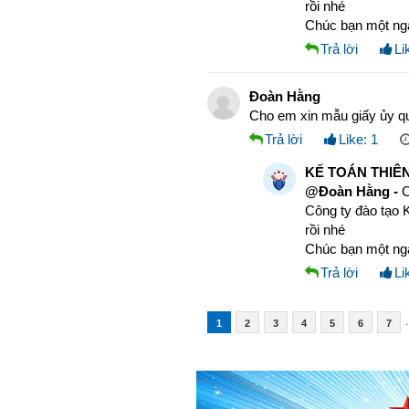
rồi nhé
Chúc bạn một ngà
Trả lời
Li
Đoàn Hằng
Cho em xin mẫu giấy ủy q
Trả lời
Like:
1
KẾ TOÁN THIÊN
@Đoàn Hằng -
C
Công ty đào tạo K
rồi nhé
Chúc bạn một ngà
Trả lời
Li
.
1
2
3
4
5
6
7