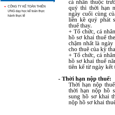
cá nhân thuộc trư
CÔNG TY KẾ TOÁN THIÊN
quý thì thời hạn 
ƯNG dạy học kế toán thực
ngày cuối cùng của
hành thực tế
liền kề quý phát 
thuế thay.
+ Tổ chức, cá nhân
hồ sơ khai thuế th
chậm nhất là ngày 
cho thuê của kỳ th
+ Tổ chức, cá nhân
hồ sơ khai thuế nă
tiên kể từ ngày kết
- Thời hạn nộp thuế:
Thời hạn nộp thuế
thời hạn nộp hồ s
sung hồ sơ khai th
nộp hồ sơ khai thuế