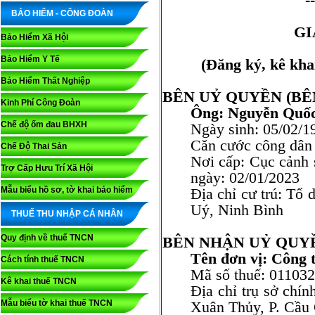
BẢO HIỂM - CÔNG ĐOÀN
GI
Bảo Hiểm Xã Hội
Bảo Hiểm Y Tế
(Đăng ký, kê khai
Bảo Hiểm Thất Nghiệp
BÊN UỶ QUYỀN (BÊ
Kinh Phí Công Đoàn
Ông: Nguyễn Quố
Chế độ ốm đau BHXH
Ngày sinh: 05/02/1
Căn cước công dân
Chế Độ Thai Sản
Nơi cấp: Cục cảnh s
Trợ Cấp Hưu Trí Xã Hội
ngày: 02/01/2023
Mẫu biểu hồ sơ, tờ khai bảo hiểm
Địa chỉ cư trú: T
Uý, Ninh Bình
THUẾ THU NHẬP CÁ NHÂN
Quy định về thuế TNCN
BÊN NHẬN UỶ QUYỀ
Tên đơn vị: Công 
Cách tính thuế TNCN
Mã số thuế: 01103
Kê khai thuế TNCN
Địa chỉ trụ sở chí
Mẫu biểu tờ khai thuế TNCN
Xuân Thủy, P. Cầu