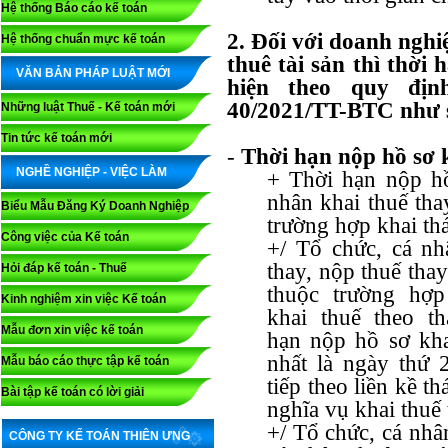
Hệ thống Báo cáo kế toán
2. Đối với doanh nghi
Hệ thống chuẩn mực kế toán
thuê tài sản thì thời 
VĂN BẢN PHÁP LUẬT MỚI
hiện theo quy địn
40/2021/TT-BTC như 
Những luật Thuế - Kế toán mới
Tin tức kế toán mới
-
Thời hạn nộp hồ sơ k
NGHỀ NGHIỆP - VIỆC LÀM
+ Thời hạn nộp hồ
nhân khai thuế tha
Biểu Mẫu Đăng Ký Doanh Nghiệp
trường hợp khai t
Công việc của Kế toán
+/ Tổ chức, cá nh
thay, nộp thuế tha
Hỏi đáp kế toán - Thuế
thuộc trường hợ
Kinh nghiệm xin việc Kế toán
khai thuế theo th
Mẫu đơn xin việc kế toán
hạn nộp hồ sơ kh
nhất là ngày thứ 
Mẫu báo cáo thực tập kế toán
tiếp theo liền kề t
Bài tập kế toán có lời giải
nghĩa vụ khai thuế 
+/ Tổ chức, cá nhâ
CÔNG TY KẾ TOÁN THIÊN ƯNG