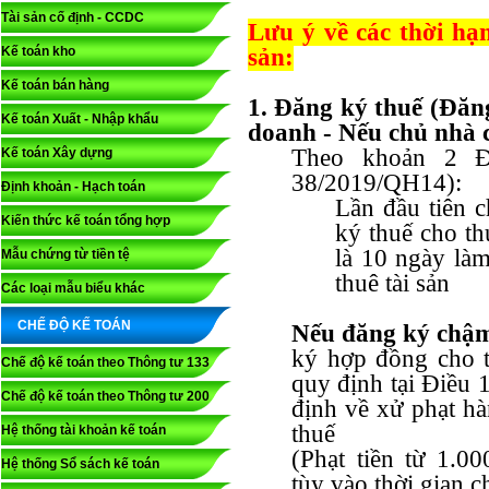
Tài sản cố định - CCDC
Lưu ý về các thời hạn
Kế toán kho
sản:
Kế toán bán hàng
1. Đăng ký thuế (Đăn
Kế toán Xuất - Nhập khẩu
doanh - Nếu chủ nhà 
Theo khoản 2 Đ
Kế toán Xây dựng
38/2019/QH14):
Định khoản - Hạch toán
Lần đầu tiên c
Kiến thức kế toán tổng hợp
ký thuế cho th
là 10 ngày là
Mẫu chứng từ tiền tệ
thuê tài sản
Các loại mẫu biểu khác
CHẾ ĐỘ KẾ TOÁN
Nếu đăng ký chậ
ký hợp đồng cho th
Chế độ kế toán theo Thông tư 133
quy định tại Điều
Chế độ kế toán theo Thông tư 200
định về xử phạt hà
thuế
Hệ thống tài khoản kế toán
(Phạt tiền từ 1.0
Hệ thống Sổ sách kế toán
tùy vào thời gian 