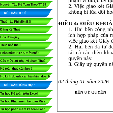
phạm vi được ủy q
Nguyên Tắc Kế Toán Theo TT 99
2. Việc giao kết G
không bị lừa dối ho
KẾ TOÁN THUẾ
Thuế - Lệ Phí Môn Bài
ĐIỀU 4: ĐIỀU KHO
1. Hai bên công nh
Đăng Ký Thuế
ích hợp pháp của m
Hóa đơn giấy
việc giao kết Giấy 
Thuế nhà thầu
2. Hai bên đã tự đ
tất cả các điều kh
Phần mềm HTKK mới nhất
quyền này.
Các mức xử phạt vi phạm Thuế
3. Giấy uỷ quyền nà
Kế toán thuế cần lưu ý
Hà N
Hộ kinh doanh, cá nhân kinh doanh
02 tháng 01 năm
2026
KẾ TOÁN TỔNG HỢP
BÊN UỶ QUYỀN
Tự học Kế toán trên Excel
Tự học Phần mềm kế toán Misa
Tự học phần mềm kế toán Fast