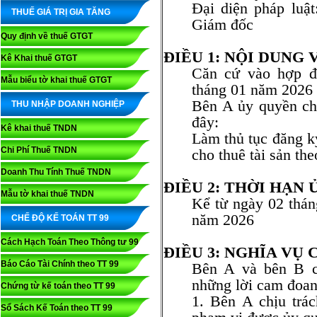
Đại diện pháp l
THUẾ GIÁ TRỊ GIA TĂNG
Giám đốc
Quy định về thuế GTGT
ĐIỀU 1: NỘI DUNG
Kê Khai thuế GTGT
Căn cứ vào hợp 
Mẫu biểu tờ khai thuế GTGT
tháng 01 năm 2026
Bên A ủy quyền ch
THU NHẬP DOANH NGHIỆP
đây:
Kê khai thuế TNDN
Làm thủ tục đăng k
Chi Phí Thuế TNDN
cho thuê tài sản th
Doanh Thu Tính Thuế TNDN
ĐIỀU 2: THỜI HẠN
Mẫu tờ khai thuế TNDN
Kể từ ngày 02 thá
năm 2026
CHẾ ĐỘ KẾ TOÁN TT 99
Cách Hạch Toán Theo Thông tư 99
ĐIỀU 3: NGHĨA VỤ 
Báo Cáo Tài Chính theo TT 99
Bên A và bên B ch
những lời cam đoan
Chứng từ kế toán theo TT 99
1. Bên A chịu trá
Sổ Sách Kế Toán theo TT 99