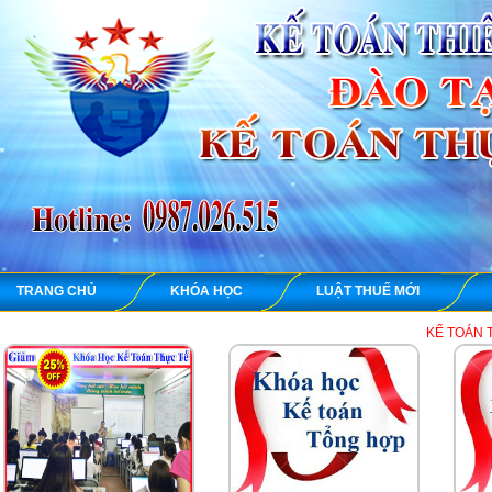
TRANG CHỦ
KHÓA HỌC
LUẬT THUẾ MỚI
KẾ TOÁN THIÊN ƯNG chuyên