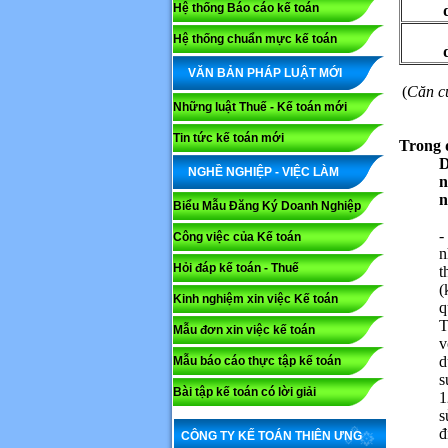
Hệ thống Báo cáo kế toán
Hệ thống chuẩn mực kế toán
VĂN BẢN PHÁP LUẬT MỚI
(
Căn cứ
Những luật Thuế - Kế toán mới
Tin tức kế toán mới
Trong 
D
NGHỀ NGHIỆP - VIỆC LÀM
n
n
Biểu Mẫu Đăng Ký Doanh Nghiệp
-
Công việc của Kế toán
n
Hỏi đáp kế toán - Thuế
t
(
Kinh nghiệm xin việc Kế toán
q
T
Mẫu đơn xin việc kế toán
v
d
Mẫu báo cáo thực tập kế toán
s
Bài tập kế toán có lời giải
1
s
đ
CÔNG TY KẾ TOÁN THIÊN ƯNG