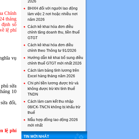
2026
BHXH đối với người lao động
ủa Chính
làm việc 2 nơi hoặc nhiều nơi
24 tháng
năm 2026
 định số
Cách kê khai hóa đơn điều
ề lệ phí
chỉnh tăng doanh thu, tiền thuế
GTGT
Cách kê khai hóa đơn điều
chỉnh theo Thông tư 91/2026
nghĩa vụ
Hướng dẫn kê khai bổ sung điều
chỉnh thuế GTGT mới nhất 2026
Cách làm bảng tính lương trên
Excel hàng tháng năm 2026
Chi phí tiền lương được trừ và
 phủ sửa
không được trừ khi tính thuế
tháng 10
TNDN
Cách làm cam kết thu nhập
sửa đổi,
08/CK-TNCN không bị khấu trừ
thuế
Mẫu hợp đồng lao động 2026
mới nhất
n lệ phí
TIN MỚI NHẤT