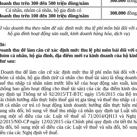
500.000
đồng
doanh thu trên 300 đến 500 triệu đồng/năm
Cá nhân, nhóm cá nhân, hộ gia đình có
300.000
đồng
doanh thu trên 100 đến 300 triệu đồng/năm
 vào doanh thu theo năm để xác định mức thu lệ phí môn bài đối với 
hộ gia đình hoạt động sản xuất, kinh doanh hàng hóa, dịch vụ
)
đó:
oanh thu để làm căn cứ xác định mức thu lệ phí môn bài đối với 
hóm cá nhân, hộ gia đình, địa điểm mới ra kinh doanh của hộ ki
hư sau:
 Doanh thu để làm căn cứ xác định mức thu lệ phí môn bài đối với 
hóm cá nhân, hộ gia đình (trừ cá nhân cho thuê tài sản) là tổng doanh
huế thu nhập cá nhân năm trước liền kề của hoạt động sản xuất, ki
không bao gồm hoạt động cho thuê tài sản) của các địa điểm kinh do
uy định tại Thông tư số 92/2015/TT-BTC ngày 15/6/2015 của Bộ t
ài chính hướng dẫn thực hiện thuế giá trị gia tăng và thuế thu nhập cá
ới cá nhân cư trú có hoạt động kinh doanh; hướng dẫn thực hiện mộ
ung sửa đổi, bổ sung về thuế thu nhập cá nhân quy định tại Luật sửa
ung một số điều của các Luật về thuế số 71/2014/QH13 và Nghị
2/2015/NĐ-CP ngày 12/02/2015 của Chính phủ quy định chi tiết thi h
ửa đổi, bổ sung một số điều của các Luật về thuế và sửa đổi, bổ sun
iều của các Nghị định về thuế.