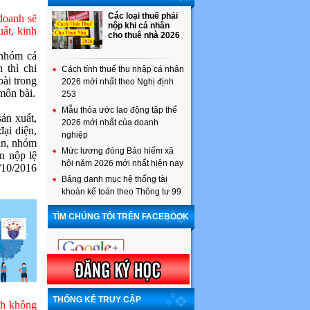
Các loại thuế phải
doanh sẽ
nộp khi cá nhân
ất, kinh
cho thuê nhà 2026
 nhóm cá
 thì chi
Cách tính thuế thu nhập cá nhân
bài trong
2026 mới nhất theo Nghị định
môn bài.
253
Mẫu thỏa ước lao động tập thể
ản xuất,
2026 mới nhất của doanh
ại diện,
nghiệp
hân, nhóm
Mức lương đóng Bảo hiểm xã
n nộp lệ
hội năm 2026 mới nhất hiện nay
/10/2016
Bảng danh mục hệ thống tài
khoản kế toán theo Thông tư 99
TÌM CHÚNG TÔI TRÊN FACEBOOK
THỐNG KÊ TRUY CẬP
nh không