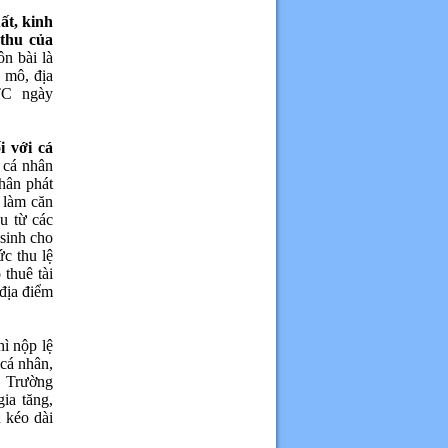
ất, kinh
 thu của
n bài là
 mô, địa
TC ngày
i với cá
 cá nhân
hân phát
ể làm căn
u từ các
 sinh cho
ức thu lệ
thuê tài
 địa điểm
hì nộp lệ
cá nhân,
n. Trường
ia tăng,
n kéo dài