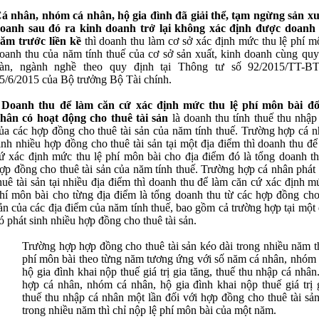
á nhân, nhóm cá nhân, hộ gia đình đã giải thể, tạm ngừng sản xu
oanh sau đó ra kinh doanh trở lại không xác định được doanh
ăm trước liền kề
thì doanh thu làm cơ sở xác định mức thu lệ phí mô
oanh thu của năm tính thuế của cơ sở sản xuất, kinh doanh cùng quy
àn, ngành nghề theo quy định tại Thông tư số 92/2015/TT-B
5/6/2015 của Bộ trưởng Bộ Tài chính.
-
Doanh thu để làm căn cứ xác định mức thu lệ phí môn bài đố
hân có hoạt động cho thuê tài sản
là doanh thu tính thuế thu nhập
ủa các hợp đồng cho thuê tài sản của năm tính thuế. Trường hợp cá n
inh nhiều hợp đồng cho thuê tài sản tại một địa điểm thì doanh thu đ
ứ xác định mức thu lệ phí môn bài cho địa điểm đó là tổng doanh th
ợp đồng cho thuê tài sản của năm tính thuế. Trường hợp cá nhân phát
huê tài sản tại nhiều địa điểm thì doanh thu để làm căn cứ xác định m
hí môn bài cho từng địa điểm là tổng doanh thu từ các hợp đồng cho 
ản của các địa điểm của năm tính thuế, bao gồm cả trường hợp tại một
ó phát sinh nhiều hợp đồng cho thuê tài sản.
Trường hợp hợp đồng cho thuê tài sản kéo dài trong nhiều năm t
phí môn bài theo từng năm tương ứng với số năm cá nhân, nhóm 
hộ gia đình khai nộp thuế giá trị gia tăng, thuế thu nhập cá nhâ
hợp cá nhân, nhóm cá nhân, hộ gia đình khai nộp thuế giá trị g
thuế thu nhập cá nhân một lần đối với hợp đồng cho thuê tài sả
trong nhiều năm thì chỉ nộp lệ phí môn bài của một năm.