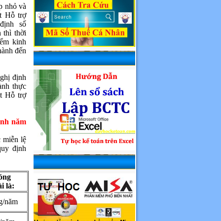
p nhỏ và
t Hỗ trợ
định số
thì thời
iểm kinh
hành đến
ghị định
ành thực
t Hỗ trợ
oanh năm
 miễn lệ
quy định
đóng
i là:
g/năm