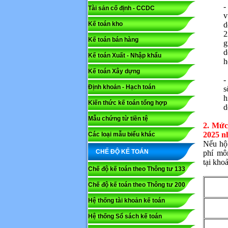
-
Tài sản cố định - CCDC
v
Kế toán kho
d
Mã capc
2
Kế toán bán hàng
g
d
Kế toán Xuất - Nhập khẩu
h
Lưu ý: N
Kế toán Xây dựng
Gửi
-
Định khoản - Hạch toán
s
h
Kiến thức kế toán tổng hợp
d
Mẫu chứng từ tiền tệ
2. Mức
2025 n
Các loại mẫu biểu khác
Nếu hộ 
CHẾ ĐỘ KẾ TOÁN
phí môn
tại
khoả
Chế độ kế toán theo Thông tư 133
Chế độ kế toán theo Thông tư 200
Hệ thống tài khoản kế toán
Hệ thống Sổ sách kế toán