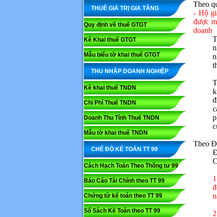
Theo qu
THUẾ GIÁ TRỊ GIA TĂNG
- Hộ gi
được mi
Quy định về thuế GTGT
doanh
T
Kê Khai thuế GTGT
n
Mẫu biểu tờ khai thuế GTGT
n
t
THU NHẬP DOANH NGHIỆP
T
Kê khai thuế TNDN
k
đ
Chi Phí Thuế TNDN
c
p
Doanh Thu Tính Thuế TNDN
c
Mẫu tờ khai thuế TNDN
Theo Đi
CHẾ ĐỘ KẾ TOÁN TT 99
Đ
C
Cách Hạch Toán Theo Thông tư 99
1
Báo Cáo Tài Chính theo TT 99
đ
n
Chứng từ kế toán theo TT 99
Sổ Sách Kế Toán theo TT 99
2