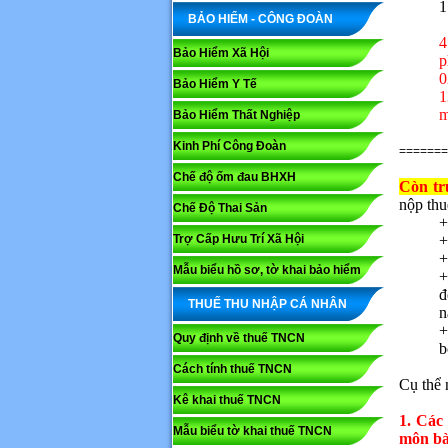
1
BẢO HIỂM - CÔNG ĐOÀN
4
Bảo Hiểm Xã Hội
p
0
Bảo Hiểm Y Tế
1
m
Bảo Hiểm Thất Nghiệp
Kinh Phí Công Đoàn
=======
Chế độ ốm đau BHXH
Còn tr
nộp thu
Chế Độ Thai Sản
+
Trợ Cấp Hưu Trí Xã Hội
+
+
Mẫu biểu hồ sơ, tờ khai bảo hiểm
+
đ
THUẾ THU NHẬP CÁ NHÂN
n
+
Quy định về thuế TNCN
b
Cách tính thuế TNCN
Cụ thể 
Kê khai thuế TNCN
1. Các
Mẫu biểu tờ khai thuế TNCN
môn bà