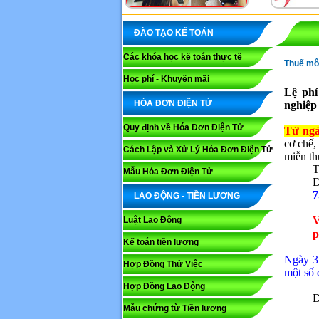
ĐÀO TẠO KẾ TOÁN
Các khóa học kế toán thực tế
Thuế mô
Học phí - Khuyến mãi
Lệ phí
HÓA ĐƠN ĐIỆN TỬ
nghiệp
Quy định về Hóa Đơn Điện Tử
Từ ngà
cơ chế,
Cách Lập và Xử Lý Hóa Đơn Điện Tử
miễn th
T
Mẫu Hóa Đơn Điện Tử
Đ
7
LAO ĐỘNG - TIỀN LƯƠNG
V
Luật Lao Động
p
Kế toán tiền lương
Ngày 3
Hợp Đồng Thử Việc
một số 
Hợp Đồng Lao Động
Đ
Mẫu chứng từ Tiền lương