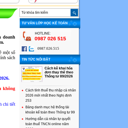
TƯ VẤN LỚP HỌC KẾ TOÁN
HOTLINE:
à doanh
0987 026 515
m.
0987.026.515
 một số
hính sách
TIN TỨC NỔI BẬT
Cách kê khai hóa
đơn thay thế theo
Thông tư 89/2026
2026.
h không
Cách tính thuế thu nhập cá nhân
2026 mới nhất theo Nghị định
253
chi tiết
Bảng danh mục hệ thống tài
khoản kế toán theo Thông tư 99
Hướng dẫn cá nhân tự quyết
toán thuế TNCN online năm