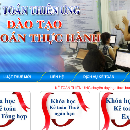
LUẬT THUẾ MỚI
LIÊN HỆ
DỊCH VỤ KẾ TOÁN
KẾ TOÁN THIÊN ƯNG chuyên dạy học thực hành kế toán thuế tổ