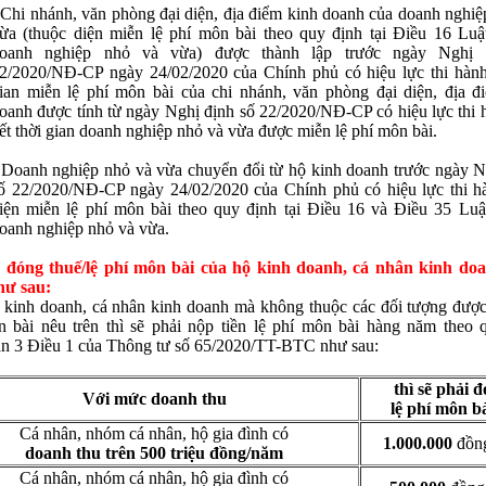
 Chi nhánh, văn phòng đại diện, địa điểm kinh doanh của doanh nghiệ
ừa (thuộc diện miễn lệ phí môn bài theo quy định tại Điều 16 Luậ
oanh nghiệp nhỏ và vừa) được thành lập trước ngày Nghị 
ha
*
2/2020/NĐ-CP ngày 24/02/2020 của Chính phủ có hiệu lực thi hành 
ian miễn lệ phí môn bài của chi nhánh, văn phòng đại diện, địa đ
oanh được tính từ ngày Nghị định số 22/2020/NĐ-CP có hiệu lực thi 
ết thời gian doanh nghiệp nhỏ và vừa được miễn lệ phí môn bài.
hững ô dấu
(*)
là bắt buộc !
 Doanh nghiệp nhỏ và vừa chuyển đổi từ hộ kinh doanh trước ngày N
ố 22/2020/NĐ-CP ngày 24/02/2020 của Chính phủ có hiệu lực thi h
iện miễn lệ phí môn bài theo quy định tại Điều 16 và Điều 35 Luậ
oanh nghiệp nhỏ và vừa.
 đóng thuế/lệ phí môn bài của hộ kinh doanh, cá nhân kinh d
hư sau:
kinh doanh, cá nhân kinh doanh mà không thuộc các đối tượng được
 bài nêu trên thì sẽ phải nộp tiền lệ phí môn bài hàng năm theo 
n 3 Điều 1 của
Thông tư số 65/2020/TT-BTC
như sau:
thì sẽ phải 
Với mức doanh thu
lệ phí môn bà
Cá nhân, nhóm cá nhân, hộ gia đình có
1.000.000
đồn
doanh thu trên 500 triệu đồng/năm
Cá nhân, nhóm cá nhân, hộ gia đình có