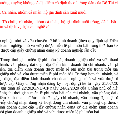
hường xuyên; không có địa điểm cố định theo hướng dẫn của Bộ Tài c
. Cá nhân, nhóm cá nhân, hộ gia đình sản xuất muối.
. Tổ chức, cá nhân, nhóm cá nhân, hộ gia đình nuôi trồng, đánh bắt 
ản và dịch vụ hậu cần nghề cá.
 nghiệp nhỏ và vừa chuyển từ hộ kinh doanh (theo quy định tại Điều
doanh nghiệp nhỏ và vừa) được miễn lệ phí môn bài trong thời hạn 0
 được cấp giấy chứng nhận đăng ký doanh nghiệp lần đầu.
 Trong thời gian miễn lệ phí môn bài, doanh nghiệp nhỏ và vừa thành
hánh, văn phòng đại diện, địa điểm kinh doanh thì chi nhánh, văn p
iện, địa điểm kinh doanh được miễn lệ phí môn bài trong thời gi
ghiệp nhỏ và vừa được miễn lệ phí môn bài. Trường hợp chi nhánh, v
n
*
ại diện, địa điểm kinh doanh của doanh nghiệp nhỏ và vừa được t
được cấp Giấy chứng nhận đăng ký hoạt động) kể từ ngày 25/02/20
ghị định số 22/2020/NĐ-CP ngày 24/02/2020 của Chính phủ có hiệu
 bình luận
*
ành) thì thời gian miễn lệ phí môn bài của chi nhánh, văn phòng đại 
iểm kinh doanh được tính từ ngày chi nhánh, văn phòng đại diện 
iấy chứng nhận đăng ký hoạt động chi nhánh, văn phòng đại diện, 
inh doanh được cấp Giấy chứng nhận đăng ký địa điểm kinh doanh
hời gian doanh nghiệp nhỏ và vừa được miễn lệ phí môn bài.