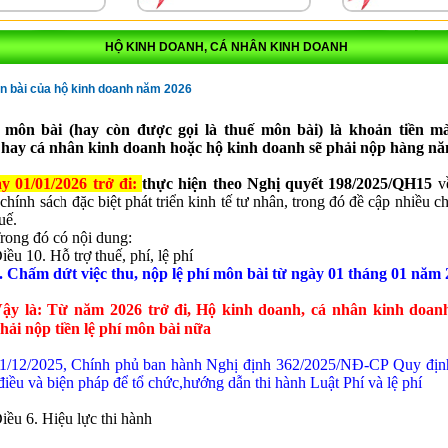
HỘ KINH DOANH, CÁ NHÂN KINH DOANH
n bài của hộ kinh doanh năm 2026
 môn bài (hay còn được gọi là thuế môn bài) là khoản tiền m
 hay cá nhân kinh doanh hoặc hộ kinh doanh sẽ phải nộp hàng nă
y 01/01/2026 trở đi:
thực hiện theo
Nghị quyết 198/2025/QH15
về
 chính sách đặc biệt phát triển kinh tế tư nhân, trong đó đề cập nhiều c
uế.
rong đó có nội dung:
iều 10. Hỗ trợ thuế, phí, lệ phí
. Chấm dứt việc thu, nộp lệ phí môn bài từ ngày 01 tháng 01 năm 
ậy là: Từ năm 2026 trở đi,
Hộ kinh doanh, cá nhân kinh doan
hải nộp tiền lệ phí môn bài nữa
1/12/2025, Chính phủ ban hành Nghị định 362/2025/NĐ-CP Quy định 
điều và biện pháp để tổ chức,hướng dẫn thi hành Luật Phí và lệ phí
iều 6. Hiệu lực thi hành