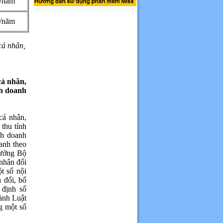
/năm
/năm
cá nhân,
cá nhân,
nh doanh
cá nhân,
 thu tính
nh doanh
anh theo
rưởng Bộ
 nhân đối
t số nội
 đổi, bổ
 định số
ành Luật
g một số