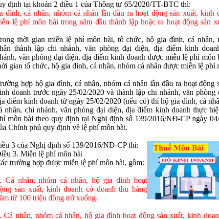
y định tại khoản 2 điều 1 của Thông tư 65/2020/TT-BTC thì:
a đình, cá nhân, nhóm cá nhân lần đầu ra hoạt động sản xuất, kinh 
ễn lệ phí môn bài trong năm đầu thành lập hoặc ra hoạt động sản xu
rong thời gian miễn lệ phí môn bài, tổ chức, hộ gia đình, cá nhân,
hân thành lập chi nhánh, văn phòng đại diện, địa điểm kinh doanh
hánh, văn phòng đại diện, địa điểm kinh doanh được miễn lệ phí môn 
hời gian tổ chức, hộ gia đình, cá nhân, nhóm cá nhân được miễn lệ phí 
rường hợp hộ gia đình, cá nhân, nhóm cá nhân lần đầu ra hoạt động s
inh doanh trước ngày 25/02/2020 và thành lập chi nhánh, văn phòng đ
ịa điểm kinh doanh từ ngày 25/02/2020 (nếu có) thì hộ gia đình, cá n
á nhân, chi nhánh, văn phòng đại diện, địa điểm kinh doanh thực hiệ
hí môn bài theo quy định tại Nghị định số 139/2016/NĐ-CP ngày 04
ủa Chính phủ quy định về lệ phí môn bài.
ều 3 của Nghị định số 139/2016/NĐ-CP thì:
iều 3. Miễn lệ phí môn bài
ác trường hợp được miễn lệ phí môn bài, gồm:
. Cá nhân, nhóm cá nhân, hộ gia đình hoạt
ộng sản xuất, kinh doanh có doanh thu hàng
ăm từ 100 triệu đồng trở xuống.
. Cá nhân, nhóm cá nhân, hộ gia đình hoạt động sản xuất, kinh doa