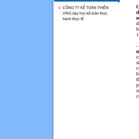
C
CÔNG TY KẾ TOÁN THIÊN
d
ƯNG dạy học kế toán thực
n
hành thực tế
d
b
1
n
c
s
c
h
t
p
s
c