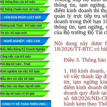
Hệ thống Báo cáo kế toán
thông tin, tạm ngừng
điểm kinh doanh thì th
Hệ thống chuẩn mực kế toán
quản lý trực tiếp trụ 
VĂN BẢN PHÁP LUẬT MỚI
doanh trong thời hạn 1
Những luật Thuế - Kế toán mới
thông tin, tạm ngừng,
của Bộ trưởng Bộ Tài c
Tin tức kế toán mới
NGHỀ NGHIỆP - VIỆC LÀM
Nội dung này được 
18/2026/TT-BTC có hiệ
Biểu Mẫu Đăng Ký Doanh Nghiệp
Công việc của Kế toán
Điều 3. Thông báo
Hỏi đáp kế toán - Thuế
1. Hộ kinh doanh,
Kinh nghiệm xin việc Kế toán
về việc thành lập 
Mẫu đơn xin việc kế toán
tin, tạm ngừng ki
điểm kinh doanh đế
Mẫu báo cáo thực tập kế toán
doanh quy định tạ
Bài tập kế toán có lời giải
số 68/2026/NĐ-C
hành kèm theo Thô
CÔNG TY KẾ TOÁN THIÊN ƯNG