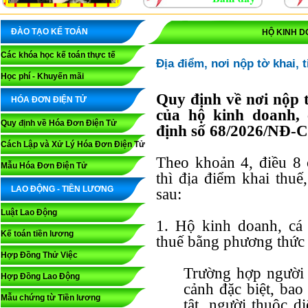
ĐÀO TẠO KẾ TOÁN
HỘ KINH D
Các khóa học kế toán thực tế
Địa điểm, nơi nộp tờ khai, 
Học phí - Khuyến mãi
Quy định về nơi nộp t
HÓA ĐƠN ĐIỆN TỬ
của hộ kinh doanh,
Quy định về Hóa Đơn Điện Tử
định số 68/2026/NĐ-CP
Cách Lập và Xử Lý Hóa Đơn Điện Tử
Theo khoản 4, điều 8
Mẫu Hóa Đơn Điện Tử
thì địa điểm khai thu
LAO ĐỘNG - TIỀN LƯƠNG
sau:
Luật Lao Động
1. Hộ kinh doanh, cá
Kế toán tiền lương
thuế bằng phương thức 
Hợp Đồng Thử Việc
Trường hợp người 
Hợp Đồng Lao Động
cảnh đặc biệt, bao
Mẫu chứng từ Tiền lương
tật, người thuộc di