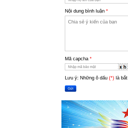
Nội dung bình luận
*
Mã capcha
*
Lưu ý: Những ô dấu
(*)
là bắt
Gửi