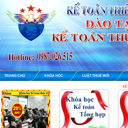
TRANG CHỦ
KHÓA HỌC
LUẬT THUẾ MỚI
KẾ TOÁN THIÊN Ư