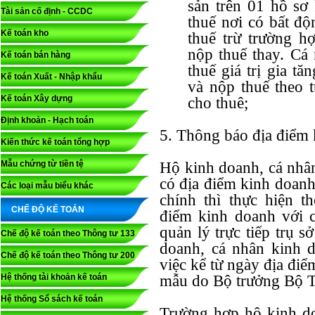
sản trên 01 hồ sơ
Tài sản cố định - CCDC
thuế nơi có bất độ
Kế toán kho
thuế trừ trường hợ
nộp thuế thay. Cá 
Kế toán bán hàng
thuế giá trị gia t
Kế toán Xuất - Nhập khẩu
và nộp thuế theo 
Kế toán Xây dựng
cho thuê;
Định khoản - Hạch toán
5. Thông báo địa điểm
Kiến thức kế toán tổng hợp
Mẫu chứng từ tiền tệ
Hộ kinh doanh, cá nhâ
có địa điểm kinh doanh
Các loại mẫu biểu khác
chính thì thực hiện t
CHẾ ĐỘ KẾ TOÁN
điểm kinh doanh với 
quản lý trực tiếp trụ s
Chế độ kế toán theo Thông tư 133
doanh, cá nhân kinh 
Chế độ kế toán theo Thông tư 200
việc kể từ ngày địa đi
Hệ thống tài khoản kế toán
mẫu do Bộ trưởng Bộ T
Hệ thống Sổ sách kế toán
Trường hợp hộ kinh do