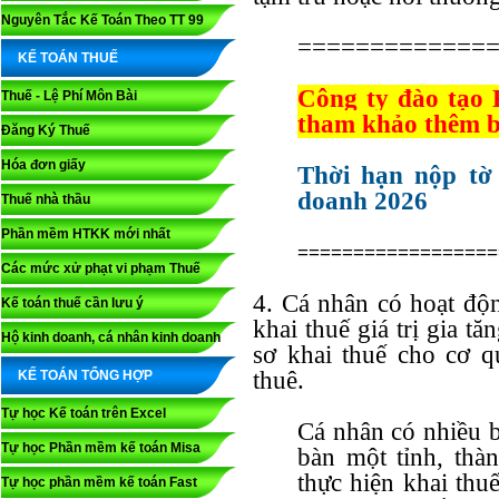
Nguyên Tắc Kế Toán Theo TT 99
=============
KẾ TOÁN THUẾ
Công ty đào tạo
Thuế - Lệ Phí Môn Bài
tham khảo thêm bà
Đăng Ký Thuế
Hóa đơn giấy
Thời hạn nộp tờ
doanh 2026
Thuế nhà thầu
Phần mềm HTKK mới nhất
==================
Các mức xử phạt vi phạm Thuế
4. Cá nhân có hoạt độn
Kế toán thuế cần lưu ý
khai thuế giá trị gia t
Hộ kinh doanh, cá nhân kinh doanh
sơ khai thuế cho cơ q
thuê.
KẾ TOÁN TỔNG HỢP
Tự học Kế toán trên Excel
Cá nhân có nhiều b
Tự học Phần mềm kế toán Misa
bàn một tỉnh, thà
thực hiện khai thu
Tự học phần mềm kế toán Fast