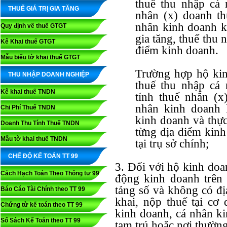
thuế thu nhập cá 
THUẾ GIÁ TRỊ GIA TĂNG
nhân (x) doanh th
nhân kinh doanh kê
Quy định về thuế GTGT
gia tăng, thuế thu 
Kê Khai thuế GTGT
điểm kinh doanh.
Mẫu biểu tờ khai thuế GTGT
Trường hợp hộ kin
THU NHẬP DOANH NGHIỆP
thuế thu nhập cá
Kê khai thuế TNDN
tính thuế nhân (x
nhân kinh doanh 
Chi Phí Thuế TNDN
kinh doanh và thực 
Doanh Thu Tính Thuế TNDN
từng địa điểm kinh
Mẫu tờ khai thuế TNDN
tại trụ sở chính;
CHẾ ĐỘ KẾ TOÁN TT 99
3. Đối với hộ kinh doa
Cách Hạch Toán Theo Thông tư 99
động kinh doanh trên 
tảng số và không có đị
Báo Cáo Tài Chính theo TT 99
khai, nộp thuế tại cơ
Chứng từ kế toán theo TT 99
kinh doanh, cá nhân kin
Sổ Sách Kế Toán theo TT 99
tạm trú hoặc nơi thường