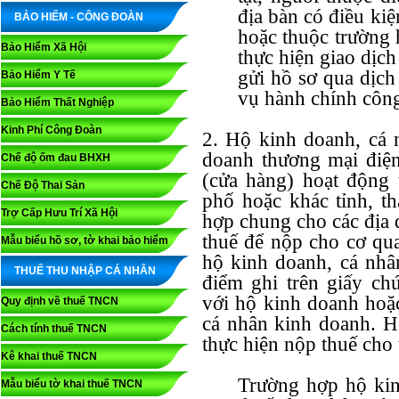
địa bàn có điều kiệ
BẢO HIỂM - CÔNG ĐOÀN
hoặc thuộc trường 
Bảo Hiểm Xã Hội
thực hiện giao dịch
gửi hồ sơ qua dịc
Bảo Hiểm Y Tế
vụ hành chính công
Bảo Hiểm Thất Nghiệp
Kinh Phí Công Đoàn
2. Hộ kinh doanh, cá
doanh thương mại điện
Chế độ ốm đau BHXH
(cửa hàng) hoạt động 
Chế Độ Thai Sản
phố hoặc khác tỉnh, th
Trợ Cấp Hưu Trí Xã Hội
hợp chung cho các địa 
thuế để nộp cho cơ qua
Mẫu biểu hồ sơ, tờ khai bảo hiểm
hộ kinh doanh, cá nhâ
THUẾ THU NHẬP CÁ NHÂN
điểm ghi trên giấy c
với hộ kinh doanh hoặc
Quy định về thuế TNCN
cá nhân kinh doanh. H
Cách tính thuế TNCN
thực hiện nộp thuế cho
Kê khai thuế TNCN
Trường hợp hộ kin
Mẫu biểu tờ khai thuế TNCN