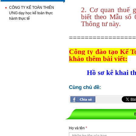
CÔNG TY KẾ TOÁN THIÊN
2. Cơ quan thuế g
ƯNG dạy học kế toán thực
biết theo Mẫu s
hành thực tế
Thông tư này.
=================
Công ty đào tạo Kế T
khảo thêm bài viết:
Hồ sơ kê khai t
Cùng chủ đề:
Họ và tên
*