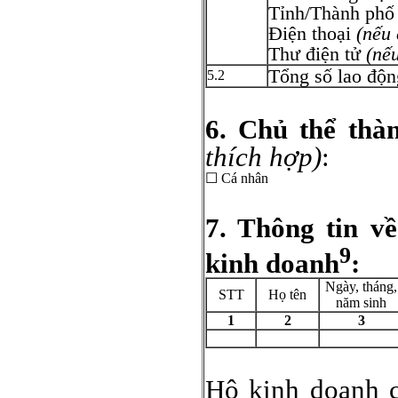
Tỉnh/Thành p
Điện thoại
(nếu 
Thư điện tử
(nế
Tổng số l
5.2
6. Chủ thể thà
thích hợp)
:
☐ Cá nhân
7. Thông tin v
9
kinh doanh
:
Ngày, tháng,
STT
Họ tên
năm sinh
1
2
3
Hộ kinh doanh c