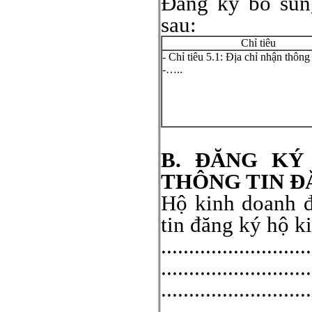
Đăng ký bổ sung
sau:
Chỉ tiêu
- Chỉ tiêu 5.1: Địa chỉ nhận thông
-…..
B. ĐĂNG KÝ
THÔNG TIN Đ
Hộ kinh doanh đ
tin đăng ký hộ k
..........................
...........................
...........................
...........................