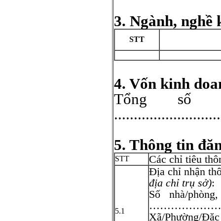
3. Ngành, nghề 
STT
4. Vốn kinh doa
Tổng s
...........................
5. Thông tin đă
Các chỉ tiêu thô
STT
Địa chỉ nhận th
địa chỉ trụ sở)
:
Số nhà/phòng, 
………………
5.1
Xã/Phường