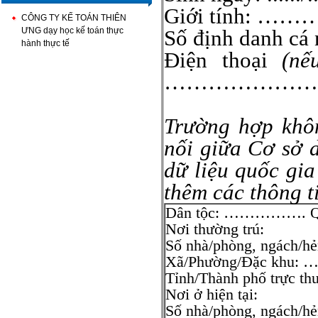
Giới tính: ………
CÔNG TY KẾ TOÁN THIÊN
ƯNG dạy học kế toán thực
Số định danh cá
hành thực tế
Điện thoại
(nếu
…………………
Trường hợp khôn
nối giữa Cơ sở 
dữ liệu quốc gia
thêm các thông t
Dân tộc: ……………. Q
Nơi thường trú:
Số nhà/phòng, ngách/hẻ
Xã/Phường/Đặc 
Tỉnh/Thành phố tr
Nơi ở hiện tại:
Số nhà/phòng, ngách/hẻ