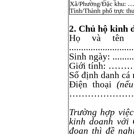
Xã/Phường/Đặc
Tỉnh/Thành phố trự
2. Chủ hộ kinh 
Họ và tê
...........................
Sinh ngày: .........../
Giới tính: ……….....
Số định danh cá
Điện thoại
(nếu
…………………
Trường hợp việc
kinh doanh với 
đoạn thì đề ngh