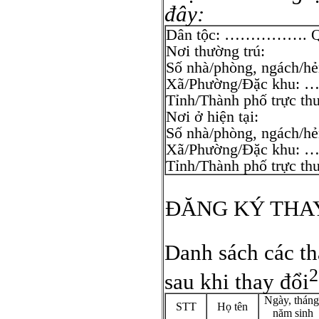
đây:
Dân tộc: ……………. Q
Nơi thường trú:
Số nhà/phòng, ngách/hẻ
Xã/Phường/Đặc 
Tỉnh/Thành phố tr
Nơi ở hiện tại:
Số nhà/phòng, ngách/hẻ
Xã/Phường/Đặc
Tỉnh/Thành phố tr
ĐĂNG KÝ THAY
Danh sách các th
2
sau khi thay đổi
Ngày, tháng
STT
Họ tên
năm sinh