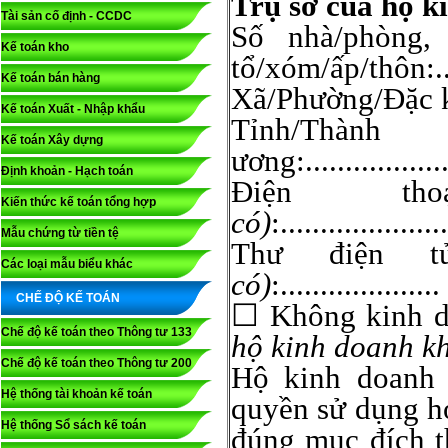
Trụ sở của hộ k
Tài sản cố định - CCDC
Số nhà/phòng, 
Kế toán kho
tổ/xóm/ấp/thôn:....
Kế toán bán hàng
Xã/Phường/Đặc khu:....
Kế toán Xuất - Nhập khẩu
Tỉnh/Thà
Kế toán Xây dựng
ương:....................
Định khoản - Hạch toán
Điện thoại:........
Kiến thức kế toán tổng hợp
có)
:.....................
Mẫu chứng từ tiền tệ
Thư điện t
Các loại mẫu biểu khác
có)
:....................
CHẾ ĐỘ KẾ TOÁN
☐ Không kinh do
Chế độ kế toán theo Thông tư 133
hộ kinh doanh k
Chế độ kế toán theo Thông tư 200
Hộ kinh doanh 
Hệ thống tài khoản kế toán
quyền sử dụng h
Hệ thống Sổ sách kế toán
đúng mục đích t