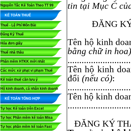
tin tại Mục C củ
Nguyên Tắc Kế Toán Theo TT 99
KẾ TOÁN THUẾ
ĐĂNG KÝ
Thuế - Lệ Phí Môn Bài
Đăng Ký Thuế
Tên hộ kinh doan
Hóa đơn giấy
bằng chữ in hoa
Thuế nhà thầu
...........................
Phần mềm HTKK mới nhất
Tên hộ kinh doa
Các mức xử phạt vi phạm Thuế
đổi
(nếu có)
:
Kế toán thuế cần lưu ý
...........................
Hộ kinh doanh, cá nhân kinh doanh
Tên hộ kinh doan
KẾ TOÁN TỔNG HỢP
...........................
Tự học Kế toán trên Excel
Tự học Phần mềm kế toán Misa
ĐĂNG KÝ TH
Tự học phần mềm kế toán Fast