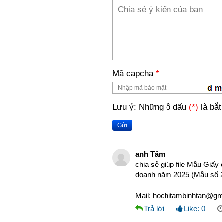
Mã capcha
*
Lưu ý: Những ô dấu
(*)
là bắt
Gửi
anh Tâm
chia sẻ giúp file Mẫu Giấy
doanh năm 2025 (Mẫu số 
Mail: hochitambinhtan@gm
Trả lời
Like:
0