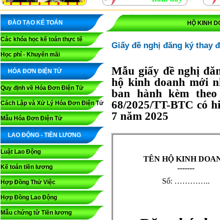
ĐÀO TẠO KẾ TOÁN
HỘ KINH D
Các khóa học kế toán thực tế
Giấy đề nghị đăng ký thay 
Học phí - Khuyến mãi
Mẫu giấy đề nghị đăn
HÓA ĐƠN ĐIỆN TỬ
hộ kinh doanh mới n
Quy định về Hóa Đơn Điện Tử
ban hành kèm theo
68/2025/TT-BTC có hi
Cách Lập và Xử Lý Hóa Đơn Điện Tử
7 năm 2025
Mẫu Hóa Đơn Điện Tử
LAO ĐỘNG - TIỀN LƯƠNG
Luật Lao Động
TÊN HỘ KINH DOA
Kế toán tiền lương
-------
Số: …………..
Hợp Đồng Thử Việc
Hợp Đồng Lao Động
Mẫu chứng từ Tiền lương