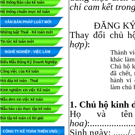
Hệ thống Báo cáo kế toán
chỉ cam kết tron
Hệ thống chuẩn mực kế toán
VĂN BẢN PHÁP LUẬT MỚI
ĐĂNG KÝ
Thay đổi chủ h
Những luật Thuế - Kế toán mới
hợp)
:
Tin tức kế toán mới
Thành vi
NGHỀ NGHIỆP - VIỆC LÀM
khác làm
Biểu Mẫu Đăng Ký Doanh Nghiệp
Chủ hộ k
Công việc của Kế toán
đã chết,
hành vi 
Hỏi đáp kế toán - Thuế
làm chủ 
Kinh nghiệm xin việc Kế toán
Mẫu đơn xin việc kế toán
1. Chủ hộ kinh 
Mẫu báo cáo thực tập kế toán
Họ và t
Bài tập kế toán có lời giải
hoa)
:..................
Sinh ngày: ....../....
CÔNG TY KẾ TOÁN THIÊN ƯNG