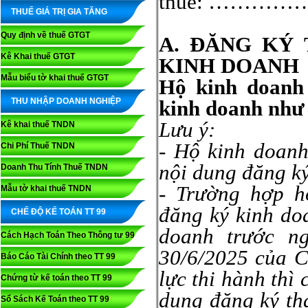
thuế: …………
THUẾ GIÁ TRỊ GIA TĂNG
Quy định về thuế GTGT
A. ĐĂNG KÝ
Kê Khai thuế GTGT
KINH DOANH
Mẫu biểu tờ khai thuế GTGT
Hộ kinh doanh
THU NHẬP DOANH NGHIỆP
kinh doanh như
Lưu ý:
Kê khai thuế TNDN
- Hộ kinh doanh
Chi Phí Thuế TNDN
nội dung đăng ký
Doanh Thu Tính Thuế TNDN
- Trường hợp
h
Mẫu tờ khai thuế TNDN
đăng ký kinh do
CHẾ ĐỘ KẾ TOÁN TT 99
doanh trước n
Cách Hạch Toán Theo Thông tư 99
30/6/2025 của C
Báo Cáo Tài Chính theo TT 99
lực thi hành thì
Chứng từ kế toán theo TT 99
dung đăng ký th
Sổ Sách Kế Toán theo TT 99