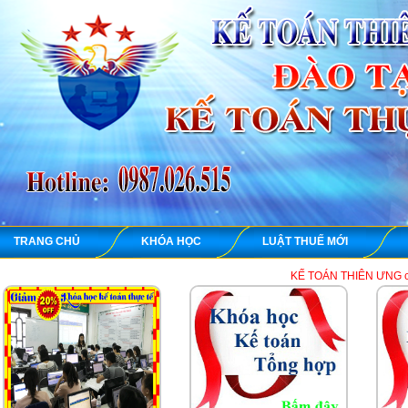
TRANG CHỦ
KHÓA HỌC
LUẬT THUẾ MỚI
KẾ TOÁN THIÊN ƯNG chuyên dạy học th