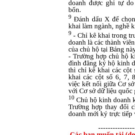
doanh được ghi tự do
bốn.
9
Đánh dấu X để chọn 
khai làm ngành, nghề k
9
- Chỉ kê khai trong t
doanh là các thành viên
của chủ hộ tại Bảng nà
- Trường hợp chủ hộ ki
đình đăng ký hộ kinh d
thì chỉ kê khai các cột
khai các cột số 6, 7, 
việc kết nối giữa Cơ s
với Cơ sở dữ liệu quốc 
10
Chủ hộ kinh doanh ký
Trường hợp thay đổi c
doanh mới ký trực tiếp
---------------
Các bạn muốn tải (d