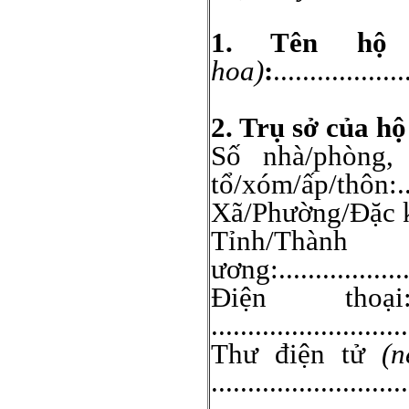
1. Tên hộ
hoa)
:
..................
2. Trụ sở của h
Số nhà/phòng, 
tổ/xóm/ấp/thôn:.......
Xã/Phường/Đặc khu: ...
Tỉnh/Thà
ương:...................
Điện thoại:.......
...........................
Thư điện tử
(n
...........................