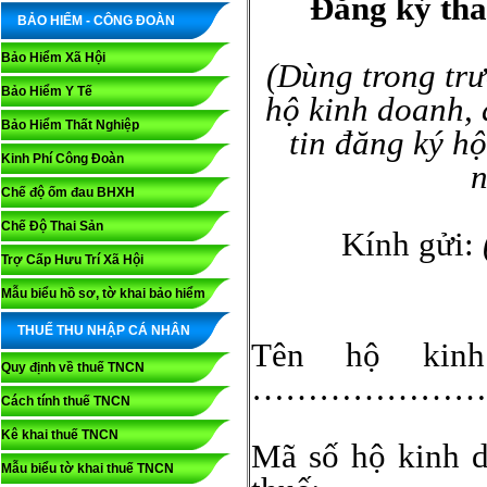
Đăng ký tha
BẢO HIỂM - CÔNG ĐOÀN
Bảo Hiểm Xã Hội
(Dùng trong trư
Bảo Hiểm Y Tế
hộ kinh doanh, 
Bảo Hiểm Thất Nghiệp
tin đăng ký h
Kinh Phí Công Đoàn
n
Chế độ ốm đau BHXH
Chế Độ Thai Sản
Kính gửi:
Trợ Cấp Hưu Trí Xã Hội
Mẫu biểu hồ sơ, tờ khai bảo hiểm
THUẾ THU NHẬP CÁ NHÂN
Tên hộ ki
Quy định về thuế TNCN
…………………
Cách tính thuế TNCN
Kê khai thuế TNCN
Mã số hộ kinh 
Mẫu biểu tờ khai thuế TNCN