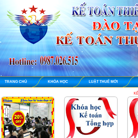
TRANG CHỦ
KHÓA HỌC
LUẬT THUẾ MỚI
KẾ TOÁN THIÊN 