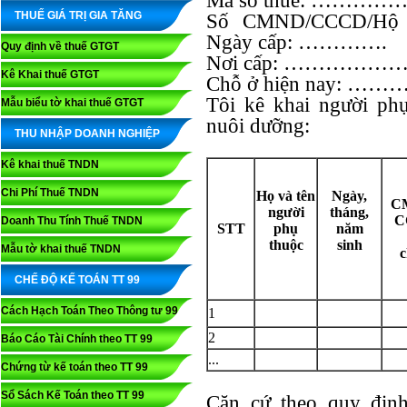
Mã số thuế: 
THUẾ GIÁ TRỊ GIA TĂNG
Số CMND/CCCD/
Ngày cấp: ………….
Quy định về thuế GTGT
Nơi cấp: ……
Kê Khai thuế GTGT
Chỗ ở hiện nay:
Tôi kê khai người phụ
Mẫu biểu tờ khai thuế GTGT
nuôi dưỡng:
THU NHẬP DOANH NGHIỆP
Kê khai thuế TNDN
Chi Phí Thuế TNDN
Họ và tên
Ngày,
C
người
tháng,
C
Doanh Thu Tính Thuế TNDN
STT
phụ
năm
thuộc
sinh
Mẫu tờ khai thuế TNDN
c
CHẾ ĐỘ KẾ TOÁN TT 99
Cách Hạch Toán Theo Thông tư 99
1
2
Báo Cáo Tài Chính theo TT 99
...
Chứng từ kế toán theo TT 99
Sổ Sách Kế Toán theo TT 99
Căn cứ theo quy định