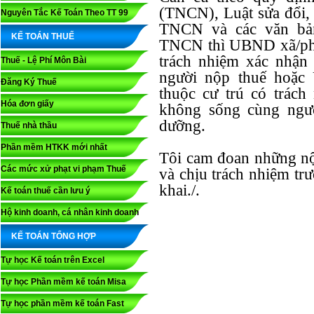
(TNCN), Luật sửa đổi, 
Nguyên Tắc Kế Toán Theo TT 99
TNCN và các văn bản
KẾ TOÁN THUẾ
TNCN thì UBND xã/phư
trách nhiệm xác nhận
Thuế - Lệ Phí Môn Bài
người nộp thuế hoặc
Đăng Ký Thuế
thuộc cư trú có trác
Hóa đơn giấy
không sống cùng ngườ
dưỡng.
Thuế nhà thầu
Phần mềm HTKK mới nhất
Tôi cam đoan những nội
Các mức xử phạt vi phạm Thuế
và chịu trách nhiệm tr
khai./.
Kế toán thuế cần lưu ý
Hộ kinh doanh, cá nhân kinh doanh
KẾ TOÁN TỔNG HỢP
Tự học Kế toán trên Excel
Tự học Phần mềm kế toán Misa
Tự học phần mềm kế toán Fast