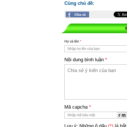
Cùng chủ đề:
Họ và tên
*
Nội dung bình luận
*
Mã capcha
*
Lưu ý: Những ô dấu
(*)
là bắt