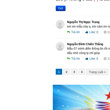
Gửi
Nguyễn Thị Ngọc Trang
em xin mẫu này ạ, em cảm ơn 
Trả lời
Like:
0
0
Nguyễn Đình Chiến Thắng
Mẫu 07 mình điền thông tin rồi
dấu nhờ công ty chỉ giúp
Trả lời
Like:
0
2
1
2
3
4