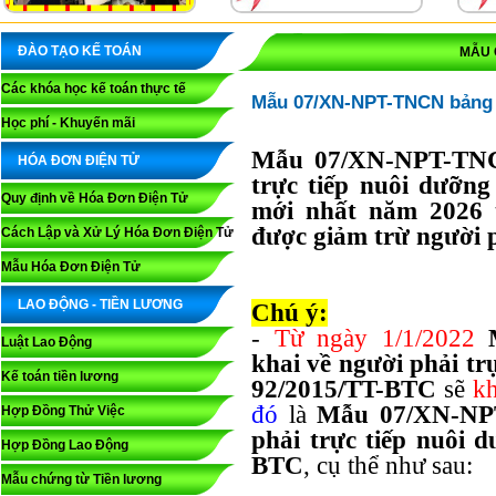
ĐÀO TẠO KẾ TOÁN
MẪU 
Các khóa học kế toán thực tế
Mẫu 07/XN-NPT-TNCN bảng k
Học phí - Khuyến mãi
Mẫu 07/XN-NPT-TNCN
HÓA ĐƠN ĐIỆN TỬ
trực tiếp nuôi dưỡn
Quy định về Hóa Đơn Điện Tử
mới nhất năm 2026 
được giảm trừ người 
Cách Lập và Xử Lý Hóa Đơn Điện Tử
Mẫu Hóa Đơn Điện Tử
LAO ĐỘNG - TIỀN LƯƠNG
Chú ý:
-
Từ ngày 1/1/2022
Luật Lao Động
khai về người phải tr
Kế toán tiền lương
92/2015/TT-BTC
sẽ
k
đó
là
Mẫu 07/XN-NPT
Hợp Đồng Thử Việc
phải trực tiếp nuôi 
Hợp Đồng Lao Động
BTC
, cụ thể như sau:
Mẫu chứng từ Tiền lương