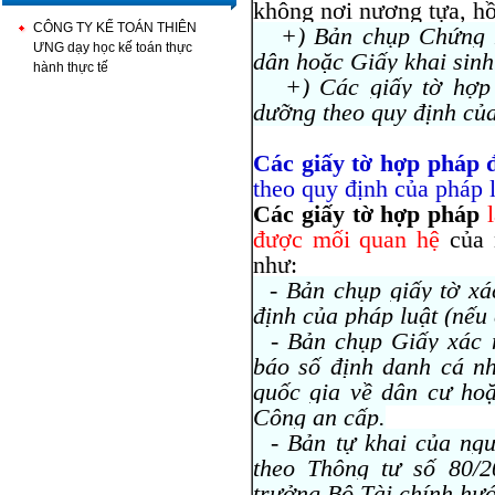
không nơi nương tựa, h
CÔNG TY KẾ TOÁN THIÊN
+) Bản chụp Chứng m
ƯNG dạy học kế toán thực
dân hoặc Giấy khai sinh
hành thực tế
+) Các giấy tờ hợp p
dưỡng theo quy định của
Các giấy tờ hợp pháp 
theo quy định của pháp 
Các giấy tờ hợp pháp
được mối quan hệ
của 
như:
- Bản chụp giấy tờ xác
định của pháp luật (nếu 
- Bản chụp Giấy xác n
báo số định danh cá nh
quốc gia về dân cư ho
Công an cấp.
- Bản tự khai của ngư
theo Thông tư số 80/
trưởng Bộ Tài chính hướ