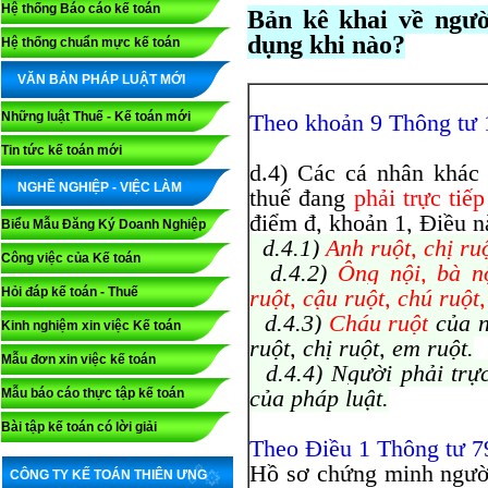
Hệ thống Báo cáo kế toán
Bản kê khai về ngườ
dụng khi nào?
Hệ thống chuẩn mực kế toán
VĂN BẢN PHÁP LUẬT MỚI
Những luật Thuế - Kế toán mới
Theo khoản 9 Thông tư 
Tin tức kế toán mới
d.4) Các cá nhân khá
NGHỀ NGHIỆP - VIỆC LÀM
thuế đang
phải trực tiế
điểm đ, khoản 1, Điều 
Biểu Mẫu Đăng Ký Doanh Nghiệp
d.4.1)
Anh ruột, chị ru
Công việc của Kế toán
d.4.2)
Ông nội, bà nộ
Hỏi đáp kế toán - Thuế
ruột, cậu ruột, chú ruột
d.4.3)
Cháu ruột
của n
Kinh nghiệm xin việc Kế toán
ruột, chị ruột, em ruột.
Mẫu đơn xin việc kế toán
d.4.4) Người phải trực
của pháp luật.
Mẫu báo cáo thực tập kế toán
Bài tập kế toán có lời giải
Theo Điều 1 Thông tư 7
Hồ sơ chứng minh người
CÔNG TY KẾ TOÁN THIÊN ƯNG