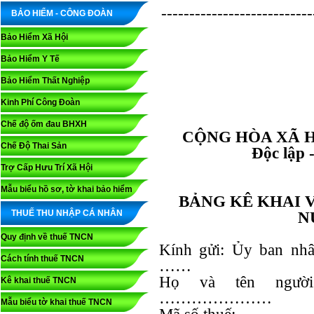
---------------------------
BẢO HIỂM - CÔNG ĐOÀN
Bảo Hiểm Xã Hội
Bảo Hiểm Y Tế
Bảo Hiểm Thất Nghiệp
Kinh Phí Công Đoàn
Chế độ ốm đau BHXH
CỘNG HÒA XÃ H
Chế Độ Thai Sản
Độc lập 
Trợ Cấp Hưu Trí Xã Hội
Mẫu biểu hồ sơ, tờ khai bảo hiểm
BẢNG KÊ KHAI V
THUẾ THU NHẬP CÁ NHÂN
N
Quy định về thuế TNCN
Kính gửi: Ủy ban n
Cách tính thuế TNCN
……
Họ và tên ngư
Kê khai thuế TNCN
…………………
Mẫu biểu tờ khai thuế TNCN