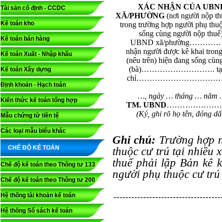
XÁC NHẬN CỦA UBN
Tài sản cố định - CCDC
XÃ/PHƯỜNG
(nơi người nộp th
Kế toán kho
trong trường hợp người phụ thu
sống cùng người nộp thuế)
Kế toán bán hàng
UBND xã/phường………… 
nhận người được kê khai trong
Kế toán Xuất - Nhập khẩu
(nêu trên) hiện đang sống cùn
(bà)………………………. tại 
Kế toán Xây dựng
chỉ………………………………
Định khoản - Hạch toán
…
,
ngày … tháng … năm
Kiến thức kế toán tổng hợp
TM. UBND
…………………
(Ký, ghi rõ họ tên, đóng d
Mẫu chứng từ tiền tệ
Các loại mẫu biểu khác
Ghi chú:
Trường hợp n
CHẾ ĐỘ KẾ TOÁN
thuộc cư trú tại nhiều
thuế phải lập Bản kê
Chế độ kế toán theo Thông tư 133
người phụ thuộc cư trú
Chế độ kế toán theo Thông tư 200
Hệ thống tài khoản kế toán
------------------------------------
Hệ thống Sổ sách kế toán