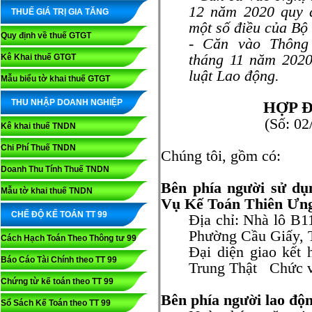
12 năm 2020 quy đ
THUẾ GIÁ TRỊ GIA TĂNG
một số điều của Bộ 
Quy định về thuế GTGT
- Căn vào Thông
tháng 11 năm 2020
Kê Khai thuế GTGT
luật Lao động.
Mẫu biểu tờ khai thuế GTGT
THU NHẬP DOANH NGHIỆP
HỢP 
(Số: 0
Kê khai thuế TNDN
Chi Phí Thuế TNDN
Chúng tôi, gồm có:
Doanh Thu Tính Thuế TNDN
Bên phía người sử dụ
Mẫu tờ khai thuế TNDN
Vụ Kế Toán Thiên Ưn
CHẾ ĐỘ KẾ TOÁN TT 99
Địa chỉ: Nhà lô B1
Phường Cầu Giấy, 
Cách Hạch Toán Theo Thông tư 99
Đại diện giao kết
Báo Cáo Tài Chính theo TT 99
Trung Thật Chức v
Chứng từ kế toán theo TT 99
Bên phía người lao độ
Sổ Sách Kế Toán theo TT 99