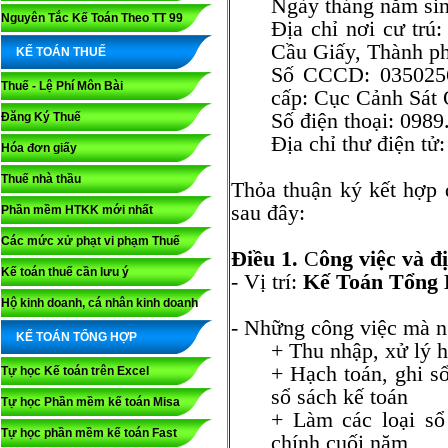
Ngày tháng năm si
Nguyên Tắc Kế Toán Theo TT 99
Địa chỉ nơi cư trú
Cầu Giấy, Thành p
KẾ TOÁN THUẾ
Số CCCD: 035025
Thuế - Lệ Phí Môn Bài
cấp: Cục Cảnh S
Số điện thoại: 0989
Đăng Ký Thuế
Địa chỉ thư điện t
Hóa đơn giấy
Thuế nhà thầu
Thỏa thuận ký kết hợp 
sau đây:
Phần mềm HTKK mới nhất
Các mức xử phạt vi phạm Thuế
Điều 1.
C
ông việc và đ
Kế toán thuế cần lưu ý
- Vị trí:
Kế Toán Tổng 
Hộ kinh doanh, cá nhân kinh doanh
- Những công việc mà ng
KẾ TOÁN TỔNG HỢP
+ Thu nhập, xử lý hó
+ Hạch toán, ghi sổ
Tự học Kế toán trên Excel
sổ sách kế toán
Tự học Phần mềm kế toán Misa
+ Làm các loại sổ 
Tự học phần mềm kế toán Fast
chính cuối năm