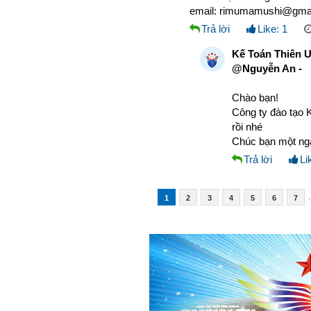
email: rimumamushi@gma
Trả lời
Like:
1
Kế Toán Thiên 
@Nguyễn An -
Chào bạn!
Công ty đào tạo K
rồi nhé
Chúc bạn một ngà
Trả lời
Li
.
1
2
3
4
5
6
7