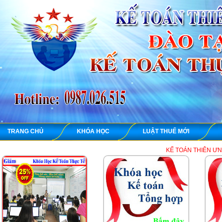
TRANG CHỦ
KHÓA HỌC
LUẬT THUẾ MỚI
KẾ TOÁN