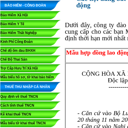
động
BẢO HIỂM - CÔNG ĐOÀN
Bảo Hiểm Xã Hội
Dưới đây, công ty đào 
Bảo Hiểm Y Tế
cung cấp cho các bạ
Bảo Hiểm Thất Nghiệp
định thời hạn mới nhất
Kinh Phí Công Đoàn
Chế độ ốm đau BHXH
Mẫu hợp đồng lao động
Chế Độ Thai Sản
Trợ Cấp Hưu Trí Xã Hội
CỘNG HÒA XÃ 
Mẫu biểu hồ sơ, tờ khai bảo hiểm
Độc lập
---------
THUẾ THU NHẬP CÁ NHÂN
Quy định về thuế TNCN
Cách tính thuế TNCN
- Căn cứ vào Bộ L
Kê khai thuế TNCN
20 tháng 11 năm 2
Mẫu biểu tờ khai thuế TNCN
- Căn cứ vào Nghị