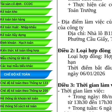
+ Thực hiện các c
Tài sản cố định - CCDC
Toán Trưởng
Kế toán kho
Kế toán bán hàng
- Địa điểm làm việc của 
của công ty
Kế toán Xuất - Nhập khẩu
Địa chỉ: Nhà lô B1
Kế toán Xây dựng
Phường Cầu Giấy, 
Định khoản - Hạch toán
Điều 2: Loại hợp đồn
Kiến thức kế toán tổng hợp
Loại hợp đồng: Hơ
Mẫu chứng từ tiền tệ
hạn
Các loại mẫu biểu khác
Thời điểm bắt đầu
ngày 06/01/2026
CHẾ ĐỘ KẾ TOÁN
Chế độ kế toán theo Thông tư 133
Điều 3: Thời gian làm v
- Thời gian làm việc:
Chế độ kế toán theo Thông tư 200
+ Trong ngày: 8h/n
Hệ thống tài khoản kế toán
từ 13h30 đến 17h30
Hệ thống Sổ sách kế toán
+ Trong tuần: 6 ngà