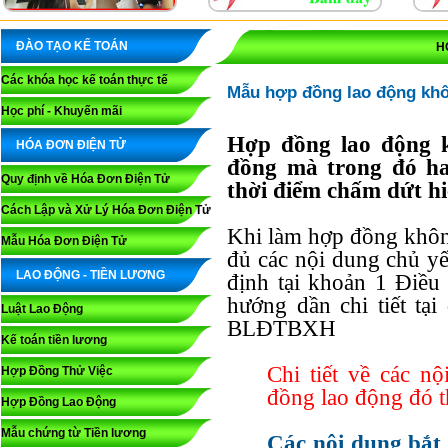
ĐÀO TẠO KẾ TOÁN
H
Các khóa học kế toán thực tế
Mẫu hợp đồng lao động khôn
Học phí - Khuyến mãi
Hợp đồng lao động k
HÓA ĐƠN ĐIỆN TỬ
đồng mà trong đó ha
Quy định về Hóa Đơn Điện Tử
thời điểm chấm dứt h
Cách Lập và Xử Lý Hóa Đơn Điện Tử
Khi làm hợp đồng không
Mẫu Hóa Đơn Điện Tử
đủ các nội dung chủ 
LAO ĐỘNG - TIỀN LƯƠNG
định tại khoản 1 Điề
hướng dần chi tiết ta
Luật Lao Động
BLĐTBXH
Kế toán tiền lương
Chi tiết về các n
Hợp Đồng Thử Việc
đồng lao động đó th
Hợp Đồng Lao Động
Mẫu chứng từ Tiền lương
Các nội dung bắt 