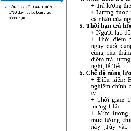
+ Trả lương the
CÔNG TY KẾ TOÁN THIÊN
+ Lương được tr
ƯNG dạy học kế toán thực
cá nhân của ng
hành thực tế
5. Thời hạn trả lư
+ Người lao độ
+ Thời điểm tr
ngày cuối cùn
cùng của tháng
điểm trả lương 
nghỉ, lễ Tết
6. Chế độ nâng lư
+ Điều kiện: Ho
nghiêm chỉnh ch
ty
+ Thời gian: 1
lương 1 lần
+ Mức lương 
mức lương chín
này (Tùy vào 