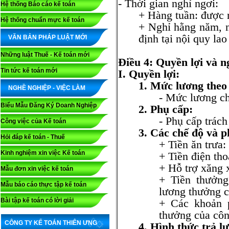
- Thời gian nghỉ ngơi:
Hệ thống Báo cáo kế toán
+ Hàng tuần: được n
Hệ thống chuẩn mực kế toán
+ Nghỉ hằng năm, ng
định tại nội quy la
VĂN BẢN PHÁP LUẬT MỚI
Những luật Thuế - Kế toán mới
Điều 4: Quyền lợi và n
Tin tức kế toán mới
I. Quyền lợi:
1. Mức lương theo 
NGHỀ NGHIỆP - VIỆC LÀM
- Mức lương ch
Biểu Mẫu Đăng Ký Doanh Nghiệp
2. Phụ cấp:
- Phụ cấp trá
Công việc của Kế toán
3. Các chế độ và p
Hỏi đáp kế toán - Thuế
+ Tiền ăn trưa:
Kinh nghiệm xin việc Kế toán
+ Tiền điện tho
+ Hỗ trợ xăng 
Mẫu đơn xin việc kế toán
+ Tiền thưởng
Mẫu báo cáo thực tập kế toán
lương thưởng c
Bài tập kế toán có lời giải
+ Các khoản p
thưởng của côn
CÔNG TY KẾ TOÁN THIÊN ƯNG
4. Hình thức trả l