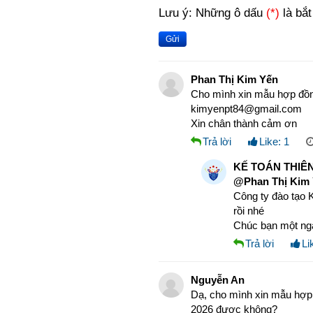
Lưu ý: Những ô dấu
(*)
là bắt
Gửi
Phan Thị Kim Yến
Cho mình xin mẫu hợp đồn
kimyenpt84@gmail.com
Xin chân thành cảm ơn
Trả lời
Like:
1
KẾ TOÁN THIÊN
@Phan Thị Kim 
Công ty đào tạo K
rồi nhé
Chúc bạn một ngà
Trả lời
Li
Nguyễn An
Dạ, cho mình xin mẫu hợp 
2026 được không?