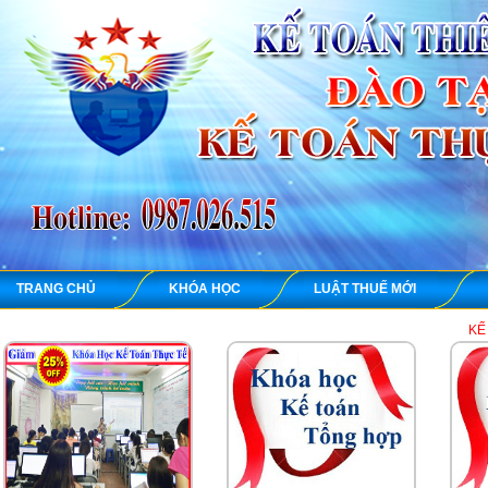
TRANG CHỦ
KHÓA HỌC
LUẬT THUẾ MỚI
KẾ TOÁN THIÊN 