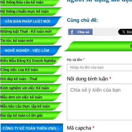
Hệ thống Báo cáo kế toán
Hệ thống chuẩn mực kế toán
Cùng chủ đề:
VĂN BẢN PHÁP LUẬT MỚI
Những luật Thuế - Kế toán mới
Tin tức kế toán mới
NGHỀ NGHIỆP - VIỆC LÀM
Họ và tên
*
Biểu Mẫu Đăng Ký Doanh Nghiệp
Công việc của Kế toán
Nội dung bình luận
*
Hỏi đáp kế toán - Thuế
Kinh nghiệm xin việc Kế toán
Mẫu đơn xin việc kế toán
Mẫu báo cáo thực tập kế toán
Bài tập kế toán có lời giải
Mã capcha
*
CÔNG TY KẾ TOÁN THIÊN ƯNG