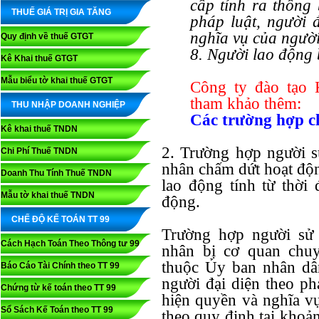
cấp tỉnh ra thông
THUẾ GIÁ TRỊ GIA TĂNG
pháp luật, người 
nghĩa vụ của người
Quy định về thuế GTGT
8. Người lao động b
Kê Khai thuế GTGT
Mẫu biểu tờ khai thuế GTGT
Công ty đào tạo
tham khảo thêm:
THU NHẬP DOANH NGHIỆP
Các trường hợp c
Kê khai thuế TNDN
2. Trường hợp người s
Chi Phí Thuế TNDN
nhân chấm dứt hoạt độn
Doanh Thu Tính Thuế TNDN
lao động tính từ thời
Mẫu tờ khai thuế TNDN
động.
CHẾ ĐỘ KẾ TOÁN TT 99
Trường hợp người sử 
Cách Hạch Toán Theo Thông tư 99
nhân bị cơ quan chu
thuộc Ủy ban nhân dâ
Báo Cáo Tài Chính theo TT 99
người đại diện theo ph
Chứng từ kế toán theo TT 99
hiện quyền và nghĩa vụ
Sổ Sách Kế Toán theo TT 99
theo quy định tại khoản