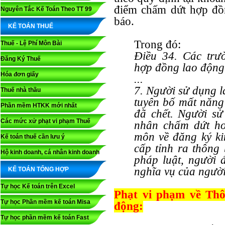
điểm chấm dứt hợp đồn
Nguyên Tắc Kế Toán Theo TT 99
báo.
KẾ TOÁN THUẾ
Trong đó:
Thuế - Lệ Phí Môn Bài
Điều 34. Các trư
Đăng Ký Thuế
hợp đồng lao động
Hóa đơn giấy
...
7. Người sử dụng l
Thuế nhà thầu
tuyên bố mất năng 
Phần mềm HTKK mới nhất
đã chết. Người sử
Các mức xử phạt vi phạm Thuế
nhân chấm dứt ho
môn về đăng ký k
Kế toán thuế cần lưu ý
cấp tỉnh ra thông
Hộ kinh doanh, cá nhân kinh doanh
pháp luật, người 
nghĩa vụ của người
KẾ TOÁN TỔNG HỢP
Tự học Kế toán trên Excel
Phạt vi phạm về Th
Tự học Phần mềm kế toán Misa
động:
Tự học phần mềm kế toán Fast