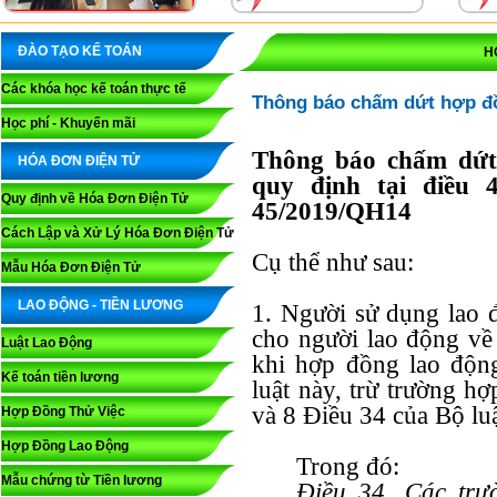
ĐÀO TẠO KẾ TOÁN
H
Các khóa học kế toán thực tế
Thông báo chấm dứt hợp đ
Học phí - Khuyến mãi
Thông báo chấm dứt
HÓA ĐƠN ĐIỆN TỬ
quy định tại điều
Quy định về Hóa Đơn Điện Tử
45/2019/QH14
Cách Lập và Xử Lý Hóa Đơn Điện Tử
Cụ thể như sau:
Mẫu Hóa Đơn Điện Tử
LAO ĐỘNG - TIỀN LƯƠNG
1. Người sử dụng lao 
cho người lao động về
Luật Lao Động
khi hợp đồng lao độn
Kế toán tiền lương
luật này, trừ trường hợ
và 8 Điều 34 của Bộ luậ
Hợp Đồng Thử Việc
Hợp Đồng Lao Động
Trong đó:
Mẫu chứng từ Tiền lương
Điều 34. Các tr