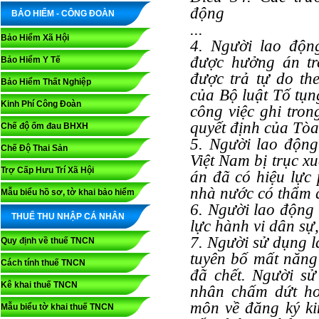
động
BẢO HIỂM - CÔNG ĐOÀN
...
Bảo Hiểm Xã Hội
4. Người lao độn
được hưởng án tr
Bảo Hiểm Y Tế
được trả tự do th
Bảo Hiểm Thất Nghiệp
của Bộ luật Tố tụn
Kinh Phí Công Đoàn
công việc ghi tro
quyết định của Tòa
Chế độ ốm đau BHXH
5. Người lao động
Chế Độ Thai Sản
Việt Nam bị trục x
Trợ Cấp Hưu Trí Xã Hội
án đã có hiệu lực 
nhà nước có thẩm 
Mẫu biểu hồ sơ, tờ khai bảo hiểm
6. Người lao động 
THUẾ THU NHẬP CÁ NHÂN
lực hành vi dân sự,
7. Người sử dụng l
Quy định về thuế TNCN
tuyên bố mất năng 
Cách tính thuế TNCN
đã chết. Người sử
Kê khai thuế TNCN
nhân chấm dứt ho
môn về đăng ký k
Mẫu biểu tờ khai thuế TNCN