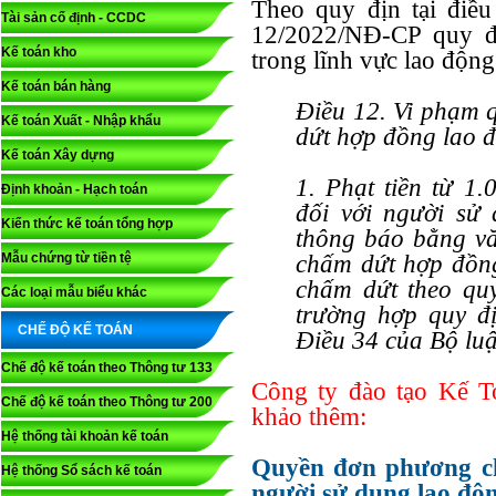
Theo quy địn tại điề
Tài sản cố định - CCDC
12/2022/NĐ-CP quy đ
Kế toán kho
trong lĩnh vực lao động 
Kế toán bán hàng
Điều 12. Vi phạm q
Kế toán Xuất - Nhập khẩu
dứt hợp đồng lao 
Kế toán Xây dựng
1. Phạt tiền từ 1
Định khoản - Hạch toán
đối với người sử
Kiến thức kế toán tổng hợp
thông báo bằng vă
Mẫu chứng từ tiền tệ
chấm dứt hợp đồng
chấm dứt theo quy
Các loại mẫu biểu khác
trường hợp quy đị
CHẾ ĐỘ KẾ TOÁN
Điều 34 của Bộ lu
Chế độ kế toán theo Thông tư 133
Công ty đào tạo Kế T
Chế độ kế toán theo Thông tư 200
khảo thêm:
Hệ thống tài khoản kế toán
Quyền đơn phương c
Hệ thống Sổ sách kế toán
người sử dụng lao độ