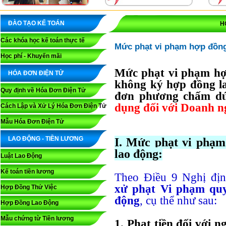
ĐÀO TẠO KẾ TOÁN
H
Các khóa học kế toán thực tế
Mức phạt vi phạm hợp đồng
Học phí - Khuyến mãi
Mức phạt vi phạm hợ
HÓA ĐƠN ĐIỆN TỬ
không ký hợp đồng la
Quy định về Hóa Đơn Điện Tử
đơn phương chấm dứt
dụng đối với Doanh n
Cách Lập và Xử Lý Hóa Đơn Điện Tử
Mẫu Hóa Đơn Điện Tử
LAO ĐỘNG - TIỀN LƯƠNG
I. Mức phạt vi phạm
lao động:
Luật Lao Động
Kế toán tiền lương
Theo Điều 9 Nghị đị
xử phạt Vi phạm quy
Hợp Đồng Thử Việc
động
, cụ thể như sau:
Hợp Đồng Lao Động
Mẫu chứng từ Tiền lương
1. Phạt tiền đối với 