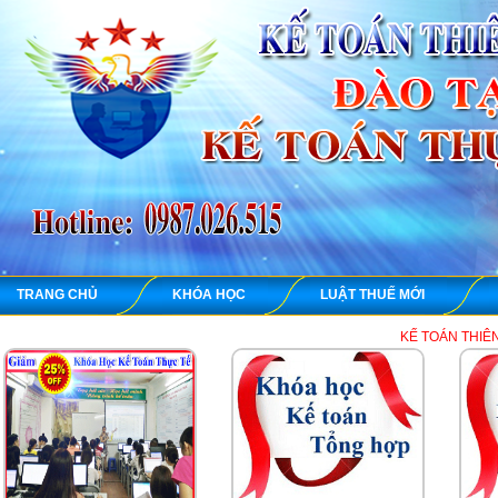
TRANG CHỦ
KHÓA HỌC
LUẬT THUẾ MỚI
KẾ TOÁN THIÊN ƯNG chuyên dạy 