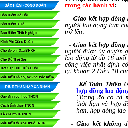
trong các hành vi
:
BẢO HIỂM - CÔNG ĐOÀN
Bảo Hiểm Xã Hội
-
Giao kết hợp đồng
người lao động làm côn
Bảo Hiểm Y Tế
trở lên;
Bảo Hiểm Thất Nghiệp
Kinh Phí Công Đoàn
-
Giao kết hợp đồng
người được ủy quyền 
Chế độ ốm đau BHXH
lao động từ đủ 18 tuổi
Chế Độ Thai Sản
công việc nhất định c
Trợ Cấp Hưu Trí Xã Hội
tại khoản 2 Điều 18 củ
Mẫu biểu hồ sơ, tờ khai bảo hiểm
Kế Toán Thiên Ư
THUẾ THU NHẬP CÁ NHÂN
hợp đồng lao độn
(
Trong đó có cả 
Quy định về thuế TNCN
thời hạn và hợp 
Cách tính thuế TNCN
hạn, hợp đồng lao 
Kê khai thuế TNCN
-
Giao kết không đ
Mẫu biểu tờ khai thuế TNCN