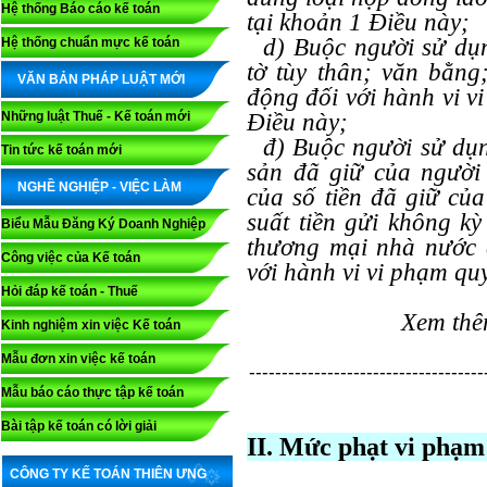
Hệ thống Báo cáo kế toán
tại khoản 1 Điều này;
d) Buộc người sử dụng
Hệ thống chuẩn mực kế toán
tờ tùy thân; văn bằng
VĂN BẢN PHÁP LUẬT MỚI
động đối với hành vi v
Những luật Thuế - Kế toán mới
Điều này;
đ) Buộc người sử dụng 
Tin tức kế toán mới
sản đã giữ của người 
NGHỀ NGHIỆP - VIỆC LÀM
của số tiền đã giữ của
suất tiền gửi không k
Biểu Mẫu Đăng Ký Doanh Nghiệp
thương mại nhà nước c
Công việc của Kế toán
với hành vi vi phạm qu
Hỏi đáp kế toán - Thuế
Xem th
Kinh nghiệm xin việc Kế toán
Mẫu đơn xin việc kế toán
------------------------------------
Mẫu báo cáo thực tập kế toán
Bài tập kế toán có lời giải
II. Mức phạt vi phạm
CÔNG TY KẾ TOÁN THIÊN ƯNG