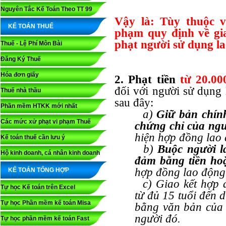
Nguyên Tắc Kế Toán Theo TT 99
Vậy là: Tùy thuộc 
KẾ TOÁN THUẾ
phạm quy định về gia
phạt người sử dụng l
Thuế - Lệ Phí Môn Bài
Đăng Ký Thuế
Hóa đơn giấy
2. Phạt tiền
từ 20.00
đối với người sử dụng 
Thuế nhà thầu
sau đây:
Phần mềm HTKK mới nhất
a)
Giữ bản chính
Các mức xử phạt vi phạm Thuế
chứng chỉ của ngư
hiện hợp đồng lao
Kế toán thuế cần lưu ý
b)
Buộc người l
Hộ kinh doanh, cá nhân kinh doanh
đảm bằng tiền hoặ
hợp đồng lao động
KẾ TOÁN TỔNG HỢP
c) Giao kết hợp đ
Tự học Kế toán trên Excel
từ đủ 15 tuổi đến 
Tự học Phần mềm kế toán Misa
bằng văn bản của 
người đó.
Tự học phần mềm kế toán Fast