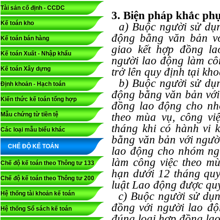
Tài sản cố định - CCDC
3. Biện pháp khắc ph
Kế toán kho
a) Buộc người sử dụn
động bằng văn bản vớ
Kế toán bán hàng
giao kết hợp đồng l
Kế toán Xuất - Nhập khẩu
người lao động làm côn
Kế toán Xây dựng
trở lên quy định tại kh
b) Buộc người sử dụn
Định khoản - Hạch toán
động bằng văn bản với
Kiến thức kế toán tổng hợp
đồng lao động cho nh
Mẫu chứng từ tiền tệ
theo mùa vụ, công vi
tháng khi có hành vi 
Các loại mẫu biểu khác
bằng văn bản với ngườ
CHẾ ĐỘ KẾ TOÁN
lao động cho nhóm ngư
làm công việc theo mù
Chế độ kế toán theo Thông tư 133
hạn dưới 12 tháng quy
Chế độ kế toán theo Thông tư 200
luật Lao động được quy
Hệ thống tài khoản kế toán
c) Buộc người sử dụng
đồng với người lao độ
Hệ thống Sổ sách kế toán
đúng loại hợp đồng lao