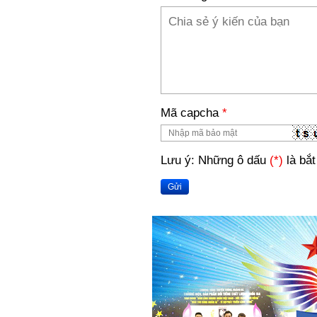
Mã capcha
*
Lưu ý: Những ô dấu
(*)
là bắt
Gửi