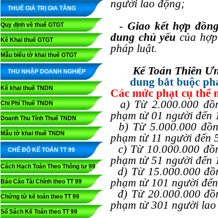
người lao động;
THUẾ GIÁ TRỊ GIA TĂNG
-
Giao kết hợp đồn
Quy định về thuế GTGT
dung chủ yếu
của hợp 
Kê Khai thuế GTGT
pháp luật.
Mẫu biểu tờ khai thuế GTGT
Kế Toán Thiên Ưn
THU NHẬP DOANH NGHIỆP
dung bắt buộc ph
Kê khai thuế TNDN
Các mức phạt cụ thể 
a) Từ 2.000.000 đồng
Chi Phí Thuế TNDN
phạm từ 01 người đến 
Doanh Thu Tính Thuế TNDN
b) Từ 5.000.000 đồng
Mẫu tờ khai thuế TNDN
phạm từ 11 người đến 
c) Từ 10.000.000 đồn
CHẾ ĐỘ KẾ TOÁN TT 99
phạm từ 51 người đến 
Cách Hạch Toán Theo Thông tư 99
d) Từ 15.000.000 đồn
phạm từ 101 người đến
Báo Cáo Tài Chính theo TT 99
đ) Từ 20.000.000 đồn
Chứng từ kế toán theo TT 99
phạm từ 301 người lao 
Sổ Sách Kế Toán theo TT 99