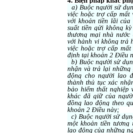
4. Biện pháp khắc ph
a) Buộc người sử dụng 
việc hoặc trợ cấp mất
với khoản tiền lãi của
suất tiền gửi không k
thương mại nhà nước c
với hành vi không trả 
việc hoặc trợ cấp mất
định tại khoản 2 Điều 
b) Buộc người sử dụng
nhận và trả lại những 
động cho người lao đ
thành thủ tục xác nhậ
bảo hiểm thất nghiệp v
khác đã giữ của ngườ
đồng lao động theo qu
khoản 2 Điều này;
c) Buộc người sử dụng
một khoản tiền tương 
lao động của những ng