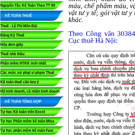
máu, chế phẩm máu, vậ
Nguyên Tắc Kế Toán Theo TT 99
vật tư y tế; gói vật tư 
KẾ TOÁN THUẾ
khác.
Thuế - Lệ Phí Môn Bài
Theo Công văn 3038
Đăng Ký Thuế
Cục thuê Hà Nội:
Hóa đơn giấy
Thuế nhà thầu
Phần mềm HTKK mới nhất
Các mức xử phạt vi phạm Thuế
Kế toán thuế cần lưu ý
Hộ kinh doanh, cá nhân kinh doanh
KẾ TOÁN TỔNG HỢP
Tự học Kế toán trên Excel
Tự học Phần mềm kế toán Misa
Tự học phần mềm kế toán Fast