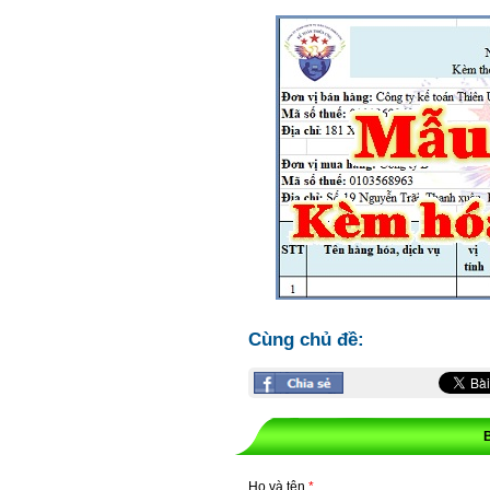
Cùng chủ đề:
Họ và tên
*