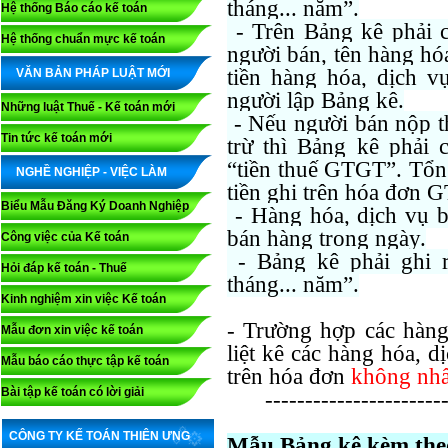
tháng... năm”.
Hệ thống Báo cáo kế toán
- Trên Bảng kê phải c
Hệ thống chuẩn mực kế toán
người bán, tên hàng hóa
tiền hàng hóa, dịch v
VĂN BẢN PHÁP LUẬT MỚI
người lập Bảng kê.
Những luật Thuế - Kế toán mới
- Nếu người bán nộp 
Tin tức kế toán mới
trừ thì Bảng kê phải 
“tiền thuế GTGT”. Tổng
NGHỀ NGHIỆP - VIỆC LÀM
tiền ghi trên hóa đơn 
Biểu Mẫu Đăng Ký Doanh Nghiệp
- Hàng hóa, dịch vụ bá
bán hàng trong ngày.
Công việc của Kế toán
- Bảng kê phải ghi 
Hỏi đáp kế toán - Thuế
tháng... năm”.
Kinh nghiệm xin việc Kế toán
- Trường hợp các hàng
Mẫu đơn xin việc kế toán
liệt kê các hàng hóa, 
Mẫu báo cáo thực tập kế toán
trên hóa đơn
không nhất
Bài tập kế toán có lời giải
-----------------------
CÔNG TY KẾ TOÁN THIÊN ƯNG
Mẫu Bảng kê kèm theo