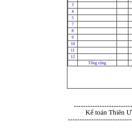
3
4
5
7
8
9
10
11
12
Tổng cộng
------------------------
Kế toán Thiên Ư
---------------------------