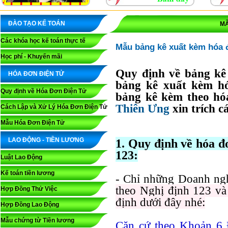
ĐÀO TẠO KẾ TOÁN
MẪ
Các khóa học kế toán thực tế
Mẫu bảng kê xuất kèm hóa 
Học phí - Khuyến mãi
Quy định về bảng kê
HÓA ĐƠN ĐIỆN TỬ
bảng kê xuất kèm h
Quy định về Hóa Đơn Điện Tử
bảng kê kèm theo h
Thiên Ưng
xin trích c
Cách Lập và Xử Lý Hóa Đơn Điện Tử
Mẫu Hóa Đơn Điện Tử
LAO ĐỘNG - TIỀN LƯƠNG
1. Quy định về hóa đ
123:
Luật Lao Động
Kế toán tiền lương
- Chỉ những Doanh ng
theo Nghị định 123 và
Hợp Đồng Thử Việc
định dưới đây nhé:
Hợp Đồng Lao Động
Mẫu chứng từ Tiền lương
Căn cứ theo Khoản 6 