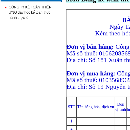
CÔNG TY KẾ TOÁN THIÊN
ƯNG dạy học kế toán thực
hành thực tế
BẢ
Ngày 1
Kèm theo hó
Đơn vị bán hàng:
Công t
Mã số thuế: 010620856
Địa chỉ: Số 181 Xuân thuy
Đơn vị mua hàng
: Côn
Mã số thuế: 010356896
Địa chỉ: Số 19 Nguyễn t
Đơn
STT
Tên hàng hóa, dịch vụ
vị tính
l
1
2