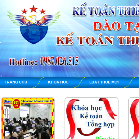
TRANG CHỦ
KHÓA HỌC
LUẬT THUẾ MỚI
KẾ TOÁN