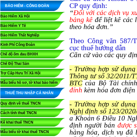
CP quy định:
BẢO HIỂM - CÔNG ĐOÀN
“
Đối với các dịch vụ xu
Bảo Hiểm Xã Hội
bảng kê
để liệt kê các
theo hóa đơn.”
Bảo Hiểm Y Tế
Bảo Hiểm Thất Nghiệp
Theo Công văn 587/T
Kinh Phí Công Đoàn
cục thuế hướng dẫn
Căn cứ vào các quy địn
Chế độ ốm đau BHXH
Chế Độ Thai Sản
- Trường hợp sử dụng 
Trợ Cấp Hưu Trí Xã Hội
Thông tư số 32/2011/T
BTC
của Bộ Tài chính
Mẫu biểu hồ sơ, tờ khai bảo hiểm
đính
kèm hóa đơn điện 
THUẾ THU NHẬP CÁ NHÂN
- Trường hợp sử dụng 
Quy định về thuế TNCN
Nghị định số 123/202
Cách tính thuế TNCN
a Khoản 6 Điều 10 Ng
Kê khai thuế TNCN
định người bán
được 
hàng hóa, dịch vụ đã 
Mẫu biểu tờ khai thuế TNCN