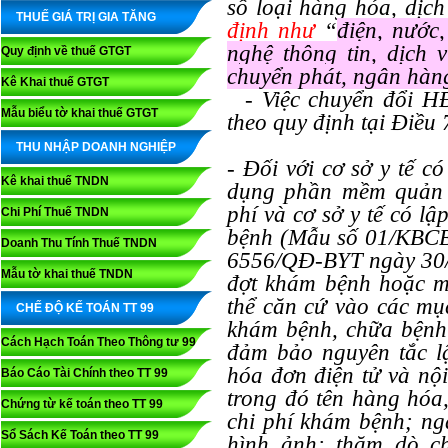
số loại hàng hóa, dịc
THUẾ GIÁ TRỊ GIA TĂNG
định như
“
điện, nước,
nghệ thông tin, dịch 
Quy định về thuế GTGT
chuyển phát, ngân hàn
Kê Khai thuế GTGT
- Việc chuyển đổi HĐ
Mẫu biểu tờ khai thuế GTGT
theo quy định tại Điều
THU NHẬP DOANH NGHIỆP
- Đối với cơ sở y tế 
Kê khai thuế TNDN
dụng phần mềm quản l
phí và cơ sở y tế có l
Chi Phí Thuế TNDN
bệnh (Mẫu số 01/KBCB
Doanh Thu Tính Thuế TNDN
6556/QĐ-BYT ngày 30/1
Mẫu tờ khai thuế TNDN
đợt khám bệnh hoặc một
thể căn cứ vào các mục
CHẾ ĐỘ KẾ TOÁN TT 99
khám bệnh, chữa bệnh 
Cách Hạch Toán Theo Thông tư 99
đảm bảo nguyên tắc lậ
hóa đơn điện tử và nộ
Báo Cáo Tài Chính theo TT 99
trong đó tên hàng hóa,
Chứng từ kế toán theo TT 99
chi phí khám bệnh; ng
Sổ Sách Kế Toán theo TT 99
hình ảnh; thăm dò ch