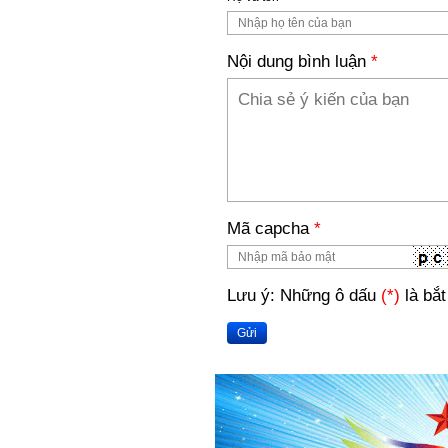
Nội dung bình luận
*
Mã capcha
*
Lưu ý: Những ô dấu
(*)
là bắt
Gửi