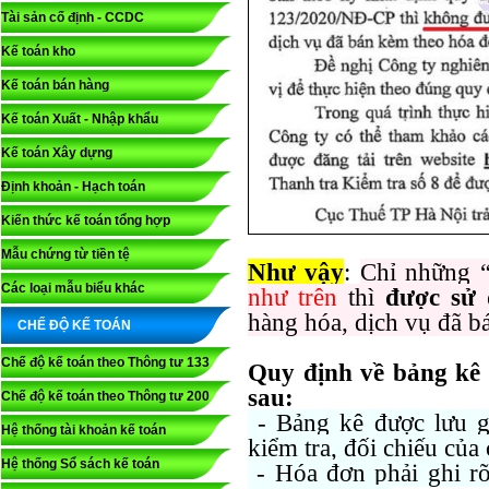
Tài sản cố định - CCDC
Kế toán kho
Kế toán bán hàng
Kế toán Xuất - Nhập khẩu
Kế toán Xây dựng
Định khoản - Hạch toán
Kiến thức kế toán tổng hợp
Mẫu chứng từ tiền tệ
Như vậy
:
Chỉ những 
Các loại mẫu biểu khác
như trên
thì
được sử
hàng hóa, dịch vụ đã b
CHẾ ĐỘ KẾ TOÁN
Chế độ kế toán theo Thông tư 133
Quy định về bảng kê 
sau:
Chế độ kế toán theo Thông tư 200
- Bảng kê được lưu g
Hệ thống tài khoản kế toán
kiểm tra, đối chiếu của
Hệ thống Sổ sách kế toán
- Hóa đơn phải ghi r