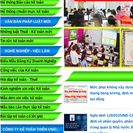
Hệ thống Báo cáo kế toán
Hệ thống chuẩn mực kế toán
VĂN BẢN PHÁP LUẬT MỚI
Những luật Thuế - Kế toán mới
Tin tức kế toán mới
NGHỀ NGHIỆP - VIỆC LÀM
Biểu Mẫu Đăng Ký Doanh Nghiệp
Công việc của Kế toán
Hỏi đáp kế toán - Thuế
Mức phạt không xây dựn
Kinh nghiệm xin việc Kế toán
thang bảng lương, định 
Mẫu đơn xin việc kế toán
lao động
Mẫu báo cáo thực tập kế toán
Nghị định 128/2025/NĐ-C
Bài tập kế toán có lời giải
định về phân quyền, phân
trong quản lý Nhà nước l
CÔNG TY KẾ TOÁN THIÊN ƯNG