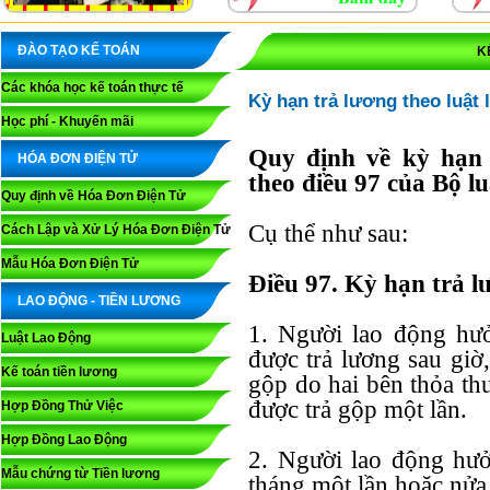
ĐÀO TẠO KẾ TOÁN
K
Các khóa học kế toán thực tế
Kỳ hạn trả lương theo luật
Học phí - Khuyến mãi
Quy định về kỳ hạn 
HÓA ĐƠN ĐIỆN TỬ
theo điều 97 của Bộ l
Quy định về Hóa Đơn Điện Tử
Cụ thể như sau:
Cách Lập và Xử Lý Hóa Đơn Điện Tử
Mẫu Hóa Đơn Điện Tử
Điều 97. Kỳ hạn trả l
LAO ĐỘNG - TIỀN LƯƠNG
1. Người lao động hưở
Luật Lao Động
được trả lương sau giờ
Kế toán tiền lương
gộp do hai bên thỏa t
được trả gộp một lần.
Hợp Đồng Thử Việc
Hợp Đồng Lao Động
2. Người lao động hưở
Mẫu chứng từ Tiền lương
tháng một lần hoặc nửa