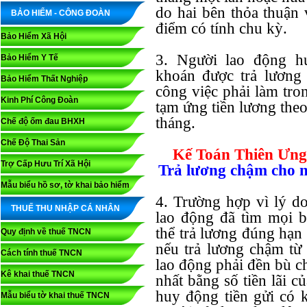
do hai bên thỏa thuận 
BẢO HIỂM - CÔNG ĐOÀN
điểm có tính chu kỳ.
Bảo Hiểm Xã Hội
3. Người lao động h
Bảo Hiểm Y Tế
khoán được trả lương 
Bảo Hiểm Thất Nghiệp
công việc phải làm tro
Kinh Phí Công Đoàn
tạm ứng tiền lương the
tháng.
Chế độ ốm đau BHXH
Chế Độ Thai Sản
Kế Toán Thiên Ưng
Trợ Cấp Hưu Trí Xã Hội
Trả lương chậm cho n
Mẫu biểu hồ sơ, tờ khai bảo hiểm
4. Trường hợp vì lý d
THUẾ THU NHẬP CÁ NHÂN
lao động đã tìm mọi 
thể trả lương đúng hạn
Quy định về thuế TNCN
nếu trả lương chậm từ 
Cách tính thuế TNCN
lao động phải đền bù c
Kê khai thuế TNCN
nhất bằng số tiền lãi củ
huy động tiền gửi có 
Mẫu biểu tờ khai thuế TNCN