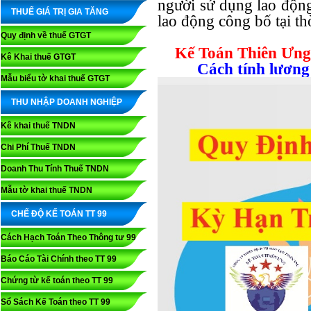
người sử dụng lao động
THUẾ GIÁ TRỊ GIA TĂNG
lao động công bố tại th
Quy định về thuế GTGT
Kế Toán Thiên Ưng
Kê Khai thuế GTGT
Cách tính lương 
Mẫu biểu tờ khai thuế GTGT
THU NHẬP DOANH NGHIỆP
Kê khai thuế TNDN
Chi Phí Thuế TNDN
Doanh Thu Tính Thuế TNDN
Mẫu tờ khai thuế TNDN
CHẾ ĐỘ KẾ TOÁN TT 99
Cách Hạch Toán Theo Thông tư 99
Báo Cáo Tài Chính theo TT 99
Chứng từ kế toán theo TT 99
Sổ Sách Kế Toán theo TT 99