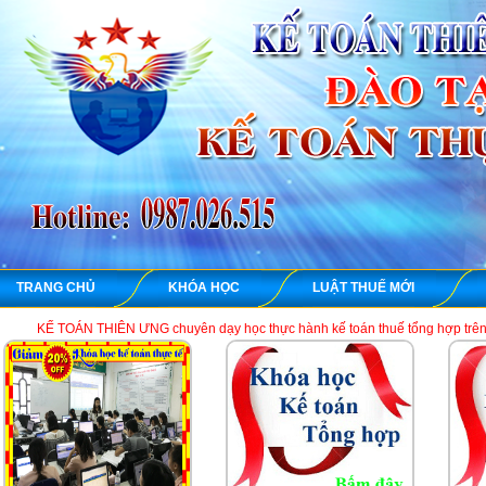
TRANG CHỦ
KHÓA HỌC
LUẬT THUẾ MỚI
KẾ TOÁN THIÊN ƯNG chuyên dạy học thực hành kế toán thuế tổng h